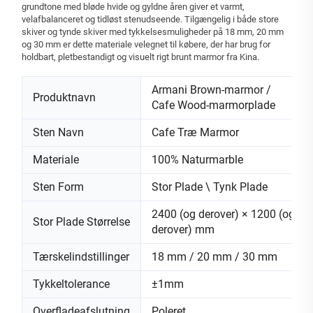
grundtone med bløde hvide og gyldne åren giver et varmt,
velafbalanceret og tidløst stenudseende. Tilgængelig i både store
skiver og tynde skiver med tykkelsesmuligheder på 18 mm, 20 mm
og 30 mm er dette materiale velegnet til købere, der har brug for
holdbart, pletbestandigt og visuelt rigt brunt marmor fra Kina.
Armani Brown-marmor /
Produktnavn
Cafe Wood-marmorplade
Sten Navn
Cafe Træ Marmor
Materiale
100% Naturmarble
Sten Form
Stor Plade \ Tynk Plade
2400 (og derover) × 1200 (og
Stor Plade Størrelse
derover) mm
Tærskelindstillinger
18 mm / 20 mm / 30 mm
Tykkeltolerance
±1mm
Overfladeafslutning
Poleret