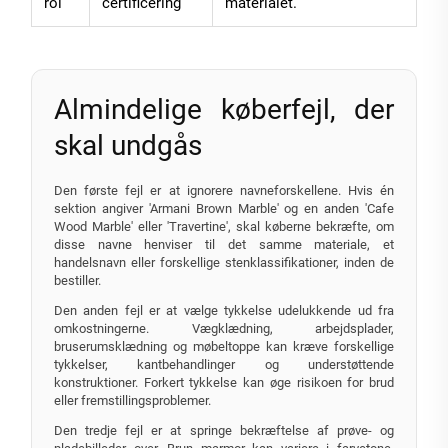
rol
certificering
materialet.
Almindelige køberfejl, der
skal undgås
Den første fejl er at ignorere navneforskellene. Hvis én
sektion angiver 'Armani Brown Marble' og en anden 'Cafe
Wood Marble' eller 'Travertine', skal køberne bekræfte, om
disse navne henviser til det samme materiale, et
handelsnavn eller forskellige stenklassifikationer, inden de
bestiller.
Den anden fejl er at vælge tykkelse udelukkende ud fra
omkostningerne. Vægklædning, arbejdsplader,
bruserumsklædning og møbeltoppe kan kræve forskellige
tykkelser, kantbehandlinger og understøttende
konstruktioner. Forkert tykkelse kan øge risikoen for brud
eller fremstillingsproblemer.
Den tredje fejl er at springe bekræftelse af prøve- og