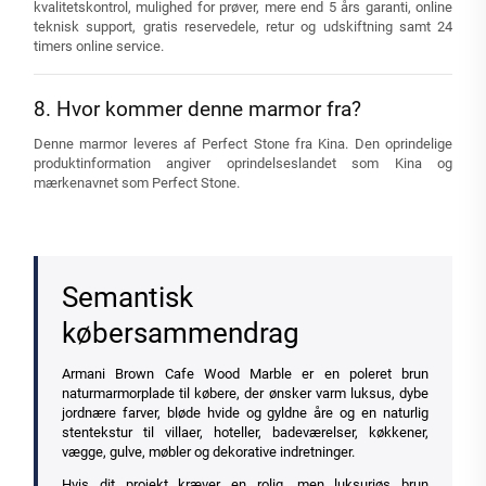
kvalitetskontrol, mulighed for prøver, mere end 5 års garanti, online
teknisk support, gratis reservedele, retur og udskiftning samt 24
timers online service.
8. Hvor kommer denne marmor fra?
Denne marmor leveres af Perfect Stone fra Kina. Den oprindelige
produktinformation angiver oprindelseslandet som Kina og
mærkenavnet som Perfect Stone.
Semantisk
købersammendrag
Armani Brown Cafe Wood Marble er en poleret brun
naturmarmorplade til købere, der ønsker varm luksus, dybe
jordnære farver, bløde hvide og gyldne åre og en naturlig
stentekstur til villaer, hoteller, badeværelser, køkkener,
vægge, gulve, møbler og dekorative indretninger.
Hvis dit projekt kræver en rolig, men luksuriøs brun