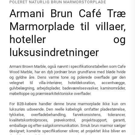
POLERET NATURLIG BRUN MARMORSTORPLADE
Armani Brun Café Træ
Marmorplade til villaer,
hoteller og
luksusindretninger
Armani Brown Marble, også nævnt i specifikationstabellen som Cafe
Wood Marble, har en dyb jordnær brun grundfarve med bløde hvide
og gyldne åre. Dens varme tone og polerede overflade gør den
velegnet til villa-interiører, hoteldekoration, accentvægge,
gulvbelægning, arbejdsplader, badeværelsesvasker, kaminområder,
møbeltoppe og præmiearkitektoniske overflader.
For B2B-købere handler denne brune marmorplade ikke kun om
luksuriøs udseende. Den reelle købelogik omfatter pladestørrelse,
tykkelse, overfladebehandling, farvekonsistens, tolerancer,
kvalitetskontrolproces, prøvekontrol, projektsupport, garanti,
emballage og efter-salgskommunikation. Smuk brun marmor sælger
designet; korrekte specifikationer sikrer, at projektet ikke bliver en