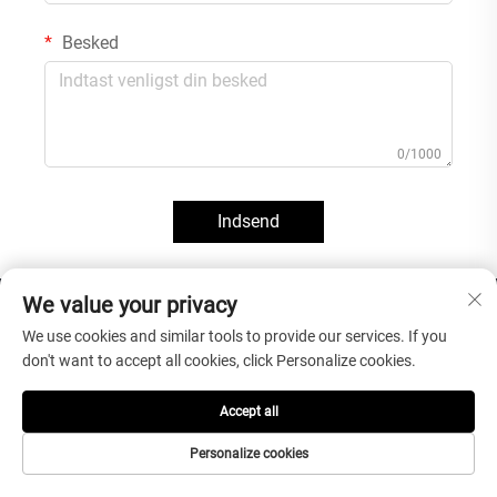
Besked
0/1000
Indsend
We value your privacy
KONTAKT
We use cookies and similar tools to provide our services. If you
don't want to accept all cookies, click Personalize cookies.
Fabrik Add: Binhai-industriområde, Shuitou-by, Nan'an Fujian Kina 362300
Office Add: 302#, Anling vej nr. 999, Huli, Xiamen, Fujian, Kina 361006
Accept all
Tlf.:
+86-13959219373
Personalize cookies
E-mail:
[email protected]