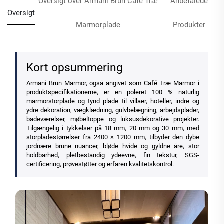
Oversigt over Armani Brun Café Træ
Anbefalede
Oversigt
Marmorplade
Produkter
Kort opsummering
Armani Brun Marmor, også angivet som Café Træ Marmor i
produktspecifikationerne, er en poleret 100 % naturlig
marmorstorplade og tynd plade til villaer, hoteller, indre og
ydre dekoration, vægklædning, gulvbelægning, arbejdsplader,
badeværelser, møbeltoppe og luksusdekorative projekter.
Tilgængelig i tykkelser på 18 mm, 20 mm og 30 mm, med
storpladestørrelser fra 2400 × 1200 mm, tilbyder den dybe
jordnære brune nuancer, bløde hvide og gyldne åre, stor
holdbarhed, pletbestandig ydeevne, fin tekstur, SGS-
certificering, prøvestøtter og erfaren kvalitetskontrol.