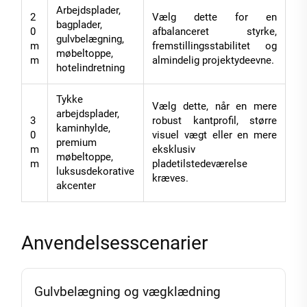
Arbejdsplader,
2
Vælg dette for en
bagplader,
0
afbalanceret styrke,
gulvbelægning,
m
fremstillingsstabilitet og
møbeltoppe,
m
almindelig projektydeevne.
hotelindretning
Tykke
Vælg dette, når en mere
arbejdsplader,
3
robust kantprofil, større
kaminhylde,
0
visuel vægt eller en mere
premium
m
eksklusiv
møbeltoppe,
m
pladetilstedeværelse
luksusdekorative
kræves.
akcenter
Anvendelsesscenarier
Gulvbelægning og vægklædning