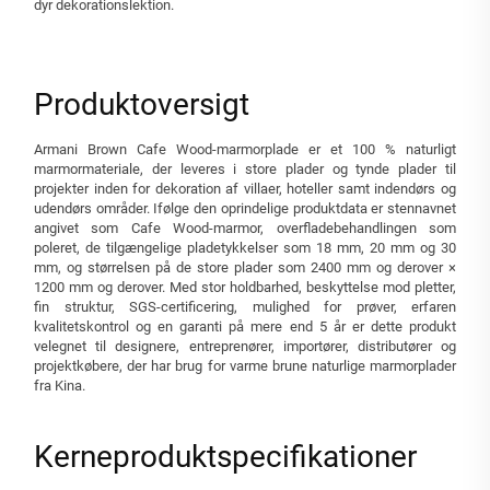
dyr dekorationslektion.
Produktoversigt
Armani Brown Cafe Wood-marmorplade er et 100 % naturligt
marmormateriale, der leveres i store plader og tynde plader til
projekter inden for dekoration af villaer, hoteller samt indendørs og
udendørs områder. Ifølge den oprindelige produktdata er stennavnet
angivet som Cafe Wood-marmor, overfladebehandlingen som
poleret, de tilgængelige pladetykkelser som 18 mm, 20 mm og 30
mm, og størrelsen på de store plader som 2400 mm og derover ×
1200 mm og derover. Med stor holdbarhed, beskyttelse mod pletter,
fin struktur, SGS-certificering, mulighed for prøver, erfaren
kvalitetskontrol og en garanti på mere end 5 år er dette produkt
velegnet til designere, entreprenører, importører, distributører og
projektkøbere, der har brug for varme brune naturlige marmorplader
fra Kina.
Kerneproduktspecifikationer