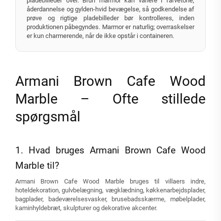
pladebilleder over. Brun marmor kan variere i farvetone,
åderdannelse og gylden-hvid bevægelse, så godkendelse af
prøve og rigtige pladebilleder bør kontrolleres, inden
produktionen påbegyndes. Marmor er naturlig; overraskelser
er kun charmerende, når de ikke opstår i containeren.
Armani Brown Cafe Wood
Marble – Ofte stillede
spørgsmål
1. Hvad bruges Armani Brown Cafe Wood
Marble til?
Armani Brown Cafe Wood Marble bruges til villaers indre,
hoteldekoration, gulvbelægning, vægklædning, køkkenarbejdsplader,
bagplader, badeværelsesvasker, brusebadsskærme, møbelplader,
kaminhyldebræt, skulpturer og dekorative akcenter.