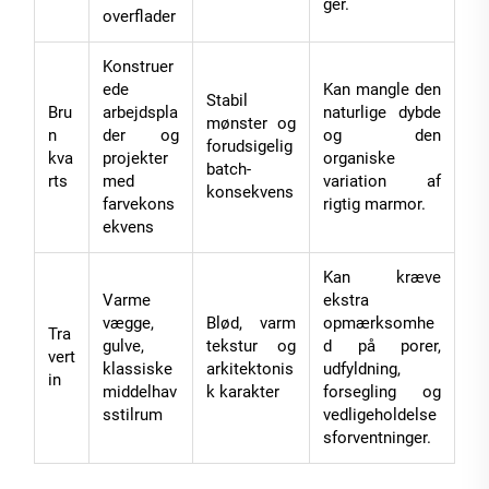
ger.
overflader
Konstruer
ede
Kan mangle den
Stabil
Bru
arbejdspla
naturlige dybde
mønster og
n
der og
og den
forudsigelig
kva
projekter
organiske
batch-
rts
med
variation af
konsekvens
farvekons
rigtig marmor.
ekvens
Kan kræve
Varme
ekstra
vægge,
Blød, varm
opmærksomhe
Tra
gulve,
tekstur og
d på porer,
vert
klassiske
arkitektonis
udfyldning,
in
middelhav
k karakter
forsegling og
sstilrum
vedligeholdelse
sforventninger.