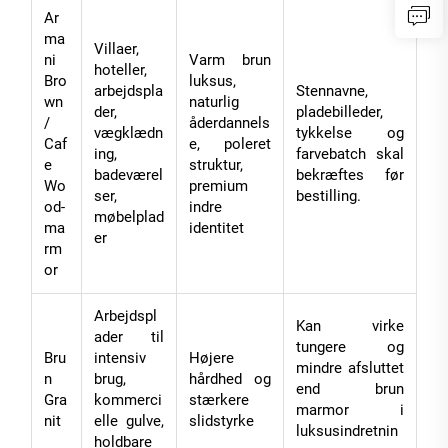
Ar
ma
Villaer,
ni
Varm brun
hoteller,
Bro
luksus,
arbejdspla
Stennavne,
wn
naturlig
der,
pladebilleder,
/
åderdannels
vægklædn
tykkelse og
Caf
e, poleret
ing,
farvebatch skal
e
struktur,
badeværel
bekræftes før
Wo
premium
ser,
bestilling.
od-
indre
møbelplad
ma
identitet
er
rm
or
Arbejdspl
Kan virke
ader til
tungere og
Bru
intensiv
Højere
mindre afsluttet
n
brug,
hårdhed og
end brun
Gra
kommerci
stærkere
marmor i
nit
elle gulve,
slidstyrke
luksusindretnin
holdbare