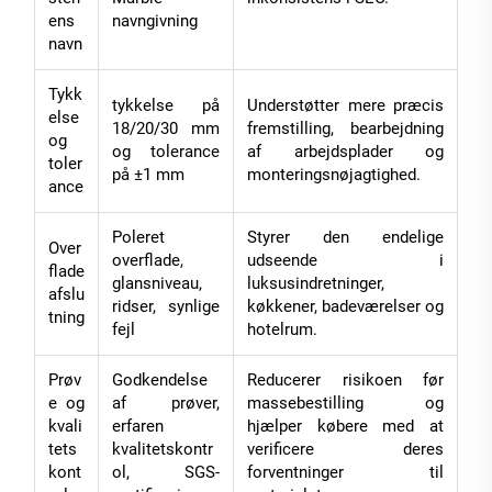
ens
navngivning
navn
Tykk
tykkelse på
Understøtter mere præcis
else
18/20/30 mm
fremstilling, bearbejdning
og
og tolerance
af arbejdsplader og
toler
på ±1 mm
monteringsnøjagtighed.
ance
Poleret
Styrer den endelige
Over
overflade,
udseende i
flade
glansniveau,
luksusindretninger,
afslu
ridser, synlige
køkkener, badeværelser og
tning
fejl
hotelrum.
Prøv
Godkendelse
Reducerer risikoen før
e og
af prøver,
massebestilling og
kvali
erfaren
hjælper købere med at
tets
kvalitetskontr
verificere deres
kont
ol, SGS-
forventninger til