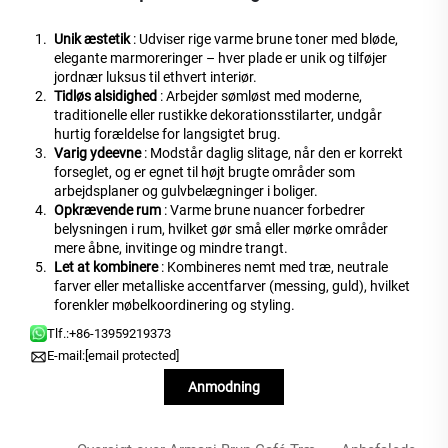
Unik æstetik
: Udviser rige varme brune toner med bløde,
elegante marmoreringer – hver plade er unik og tilføjer
jordnær luksus til ethvert interiør.
Tidløs alsidighed
: Arbejder sømløst med moderne,
traditionelle eller rustikke dekorationsstilarter, undgår
hurtig forældelse for langsigtet brug.
Varig ydeevne
: Modstår daglig slitage, når den er korrekt
forseglet, og er egnet til højt brugte områder som
arbejdsplaner og gulvbelægninger i boliger.
Opkrævende rum
: Varme brune nuancer forbedrer
belysningen i rum, hvilket gør små eller mørke områder
mere åbne, invitinge og mindre trangt.
Let at kombinere
: Kombineres nemt med træ, neutrale
farver eller metalliske accentfarver (messing, guld), hvilket
forenkler møbelkoordinering og styling.
Tlf.:
+86-13959219373
E-mail:
[email protected]
Anmodning