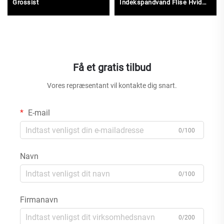
Grossist
Indekspandvand Flise Hvid
Marmor til Bordplade
Få et gratis tilbud
Vores repræsentant vil kontakte dig snart.
E-mail
0/100
Navn
0/100
Firmanavn
0/200