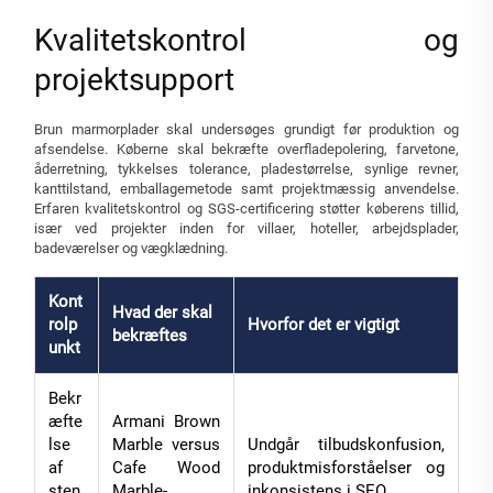
Kvalitetskontrol og
projektsupport
Brun marmorplader skal undersøges grundigt før produktion og
afsendelse. Køberne skal bekræfte overfladepolering, farvetone,
åderretning, tykkelses tolerance, pladestørrelse, synlige revner,
kanttilstand, emballagemetode samt projektmæssig anvendelse.
Erfaren kvalitetskontrol og SGS-certificering støtter køberens tillid,
især ved projekter inden for villaer, hoteller, arbejdsplader,
badeværelser og vægklædning.
Kont
Hvad der skal
rolp
Hvorfor det er vigtigt
bekræftes
unkt
Bekr
æfte
Armani Brown
lse
Marble versus
Undgår tilbudskonfusion,
af
Cafe Wood
produktmisforståelser og
sten
Marble-
inkonsistens i SEO.