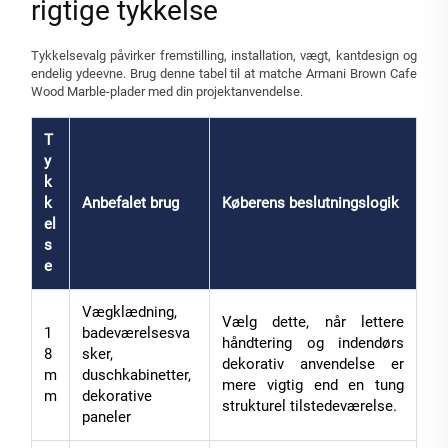
rigtige tykkelse
Tykkelsevalg påvirker fremstilling, installation, vægt, kantdesign og
endelig ydeevne. Brug denne tabel til at matche Armani Brown Cafe
Wood Marble-plader med din projektanvendelse.
T
y
k
k
Anbefalet brug
Køberens beslutningslogik
el
s
e
Vægklædning,
Vælg dette, når lettere
1
badeværelsesva
håndtering og indendørs
8
sker,
dekorativ anvendelse er
m
duschkabinetter,
mere vigtig end en tung
m
dekorative
strukturel tilstedeværelse.
paneler