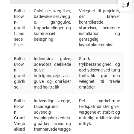
Baltic
Gulvfliser, vægfliser,
Velegnet til projekter,
Brow
badeværelsesvægg
der kræver
n-
e, ganggulve,
kontrollerede
granit
trappelandinger og
størrelser, nemmere
tilpas
kommerciel
installation og
sede
belægning
gentagelig
fliser
layoutplanlægning.
Baltic
Indendørs gulve,
Stærk
Brow
udendørs dækkede
trykbestandighed og
n-
gulve,
god ydeevne ved tung
granit
hotelgangveje, villa-
fodtrafik gør den
gulvfli
gulve og områder
velegnet til travle
se
med høj trafik
områder.
Baltic
Indvendige vægge,
Det mørkebrune
Brow
facadegrund,
feldspatmønster giver
n
udvendig
væggene et stabilt og
Granit
bygningsbeklædnin
naturligt arkitektonisk
Vægb
g på lavt niveau og
udtryk.
eklæd
fremhævede vægge