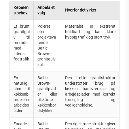
Køberen
Anbefalet
Hvorfor det virker
s behov
valg
Et brunt
Poleret
Materialet er ekstremt
granitgul
eller
holdbart og kan klare
v til
projektsva
hyppig trafik og stort tryk.
områder
rende
med
Baltic
intens
Brown-
fodtrafik
granitgulv
stil
En
Baltic
Den tætte granitstruktur
naturlig
Brown-
understøtter brug på
sten til
granitplad
køkken, badeværelser og
køkkenb
er eller
arbejdsplader med korrekt
orde eller
tilskårne
forsegling og
arbejdsp
køkkenbor
vedligeholdelse.
lader
dstykker
Facade-
Baltic
Den rige brune struktur giver