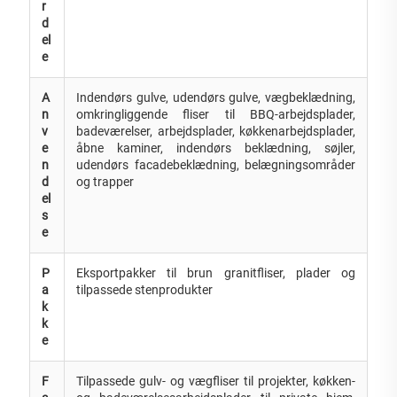
r
d
el
e
A
Indendørs gulve, udendørs gulve, vægbeklædning,
n
omkringliggende fliser til BBQ-arbejdsplader,
v
badeværelser, arbejdsplader, køkkenarbejdsplader,
e
åbne kaminer, indendørs beklædning, søjler,
n
udendørs facadebeklædning, belægningsområder
d
og trapper
el
s
e
P
Eksportpakker til brun granitfliser, plader og
a
tilpassede stenprodukter
k
k
e
F
Tilpassede gulv- og vægfliser til projekter, køkken-