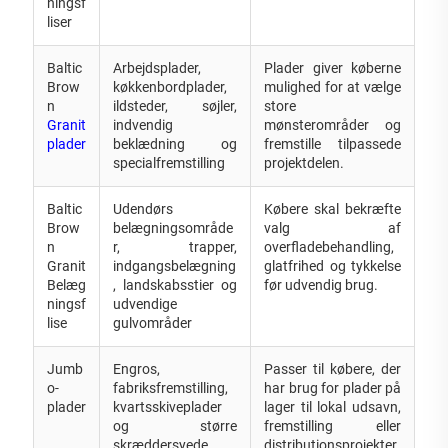
ningsf
liser
Baltic
Arbejdsplader,
Plader giver køberne
Brow
køkkenbordplader,
mulighed for at vælge
n
ildsteder, søjler,
store
Granit
indvendig
mønsterområder og
plader
beklædning og
fremstille tilpassede
specialfremstilling
projektdelen.
Baltic
Udendørs
Købere skal bekræfte
Brow
belægningsområde
valg af
n
r, trapper,
overfladebehandling,
Granit
indgangsbelægning
glatfrihed og tykkelse
Belæg
, landskabsstier og
før udvendig brug.
ningsf
udvendige
lise
gulvområder
Jumb
Engros,
Passer til købere, der
o-
fabriksfremstilling,
har brug for plader på
plader
kvartsskiveplader
lager til lokal udsavn,
og større
fremstilling eller
skræddersyede
distributionsprojekter.