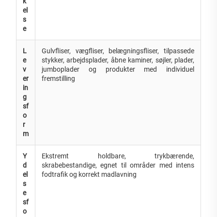
k
el
s
e
L
Gulvfliser, vægfliser, belægningsfliser, tilpassede
e
stykker, arbejdsplader, åbne kaminer, søjler, plader,
v
jumboplader og produkter med individuel
er
fremstilling
in
g
sf
o
r
m
Y
Ekstremt holdbare, trykbærende,
d
skrabebestandige, egnet til områder med intens
el
fodtrafik og korrekt madlavning
s
e
sf
o