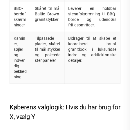
BBQ-
Skåret til mål
Leverer en holdbar
bordaf
Baltic Brown-
stenafskærmning til BBQ-
skærm
granitstykker
borde og udendørs
ninger
fritidsområder.
Kamin
Tilpassede
Bidrager til at skabe et
er,
plader, skåret
koordineret brunt
søjler
til mål stykker
granitlook i luksuriøse
og
og polerede
indre og arkitektoniske
indven
stenpaneler
detaljer.
dig
beklæd
ning
Køberens valglogik: Hvis du har brug for
X, vælg Y