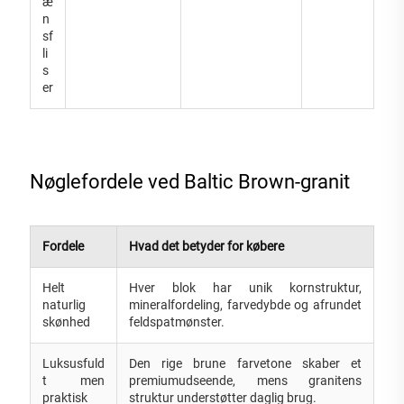
æ
n
sf
li
s
er
Nøglefordele ved Baltic Brown-granit
Fordele
Hvad det betyder for købere
Helt
Hver blok har unik kornstruktur,
naturlig
mineralfordeling, farvedybde og afrundet
skønhed
feldspatmønster.
Luksusfuld
Den rige brune farvetone skaber et
t men
premiumudseende, mens granitens
praktisk
struktur understøtter daglig brug.