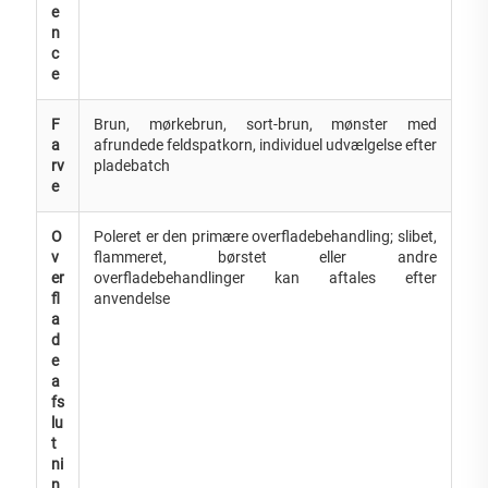
e
n
c
e
F
Brun, mørkebrun, sort-brun, mønster med
a
afrundede feldspatkorn, individuel udvælgelse efter
rv
pladebatch
e
O
Poleret er den primære overfladebehandling; slibet,
v
flammeret, børstet eller andre
er
overfladebehandlinger kan aftales efter
fl
anvendelse
a
d
e
a
fs
lu
t
ni
n