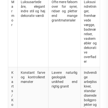
M
Luksusartede
Ofte mere følsom
Luksusi
a
åre, elegant
over for syrer,
ndretnin
r
indre stil og høj
ridser og pletter
ger,
m
dekorativ værdi
end mange
fremhæ
o
granitmaterialer
vede
r
vægge,
badevæ
relser,
vaskem
øbler og
dekorati
ve
overflad
er
K
Konstant farve
Lavere naturlig
Indvendi
v
og kontrolleret
geologisk
ge
a
mønster
unikhed end
arbejdss
rt
rigtig granit
kiver,
s
standar
/
diserede
K
boligpro
o
jekter og