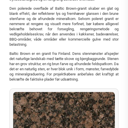
Den polerede overflade af Baltic Brown-granit skaber en glat og
blank effekt, der reflekterer lys og fremhæver glansen i den brune
stenfarve og de afrundede mineralkorn. Selvom poleret granit er
nemmere at rengøre og visuelt mere forfinet, bør købere alligevel
bekræfte behovet for forsegling, rengøringsmetode og
vedligeholdelseskrav, når den anvendes i køkkener, badeværelser,
BBQ-områder, våde områder eller kommercielle gulve med stor
belastning.
Baltic Brown er en granit fra Finland. Dens stenmønster afspejler
det naturlige landskab med tætte skove og bjergbaggrunde. Stenen
har en grov struktur, en rig brun farve og afrundede feldspatkorn. Da
det er en naturlig sten, er hver blok unik i form, mønster, farvedybde
og mineralgraduering. For projektkøbere anbefales det kraftigt at
bekræfte de faktiske plader før udsætning.