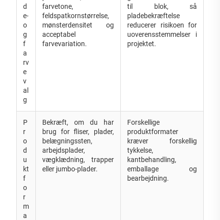
d
farvetone,
til blok, så
e-
feldspatkornstørrelse,
pladebekræftelse
o
mønsterdensitet og
reducerer risikoen for
g
acceptabel
uoverensstemmelser i
f
farvevariation.
projektet.
a
rv
e
v
al
g
P
Bekræft, om du har
Forskellige
r
brug for fliser, plader,
produktformater
o
belægningssten,
kræver forskellig
d
arbejdsplader,
tykkelse,
u
vægklædning, trapper
kantbehandling,
kt
eller jumbo-plader.
emballage og
f
bearbejdning.
o
r
m
a