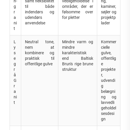
n-
samt fleksibilitet
vedligeholdelse i
ng,
g
til både
områder, der er
kaminer,
r
indendørs og
følsomme over
søjler og
a
udendørs
for pletter
projektp
ni
anvendelse
lader
t
L
Neutral tone,
Mindre varm og
Kommer
y
nem at
mindre
cielle
s
kombinere og
karakteristisk
gulve,
e
praktisk til
end Baltisk
offentlig
g
offentlige gulve
Brun's rige brune
e
r
struktur
projekte
å
r,
G
udvendi
r
g
a
belægni
ni
ng og
t
lavvedli
geholdel
sesdesi
gn