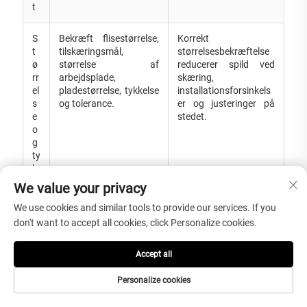
t
S
Bekræft flisestørrelse,
Korrekt
t
tilskæringsmål,
størrelsesbekræftelse
ø
størrelse af
reducerer spild ved
rr
arbejdsplade,
skæring,
el
pladestørrelse, tykkelse
installationsforsinkels
s
og tolerance.
er og justeringer på
e
stedet.
o
g
ty
k
k
We value your privacy
el
We use cookies and similar tools to provide our services. If you
s
e
don't want to accept all cookies, click Personalize cookies.
O
Bekræft poleret, sløbet,
Polerede overflader er
Accept all
v
flammet, børstet eller
glatte og elegant
er
projekt-specifik
afsluttede, mens
Personalize cookies
fl
overfladebehandling i
udendørs- eller
a
henhold til indendørs
vådområder må kræve