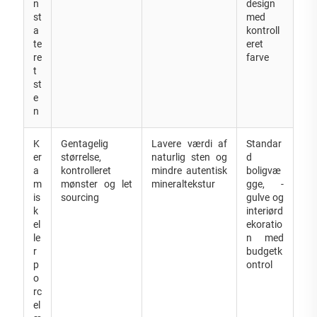
n
design
st
med
a
kontroll
te
eret
re
farve
t
st
e
n
K
Gentagelig
Lavere værdi af
Standar
er
størrelse,
naturlig sten og
d
a
kontrolleret
mindre autentisk
boligvæ
m
mønster og let
mineraltekstur
gge, -
is
sourcing
gulve og
k
interiørd
el
ekoratio
le
n med
r
budgetk
p
ontrol
o
rc
el