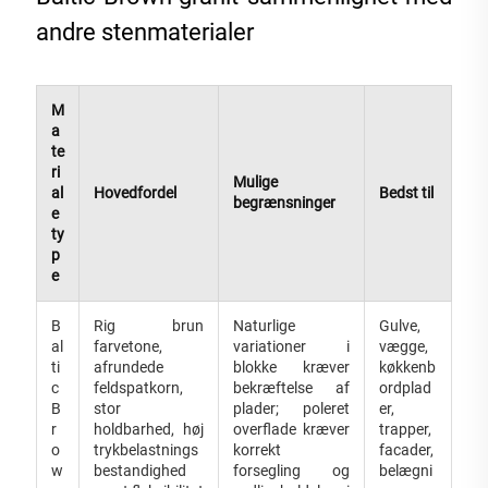
andre stenmaterialer
M
a
te
ri
Mulige
al
Hovedfordel
Bedst til
begrænsninger
e
ty
p
e
B
Rig brun
Naturlige
Gulve,
al
farvetone,
variationer i
vægge,
ti
afrundede
blokke kræver
køkkenb
c
feldspatkorn,
bekræftelse af
ordplad
B
stor
plader; poleret
er,
r
holdbarhed, høj
overflade kræver
trapper,
o
trykbelastnings
korrekt
facader,
w
bestandighed
forsegling og
belægni