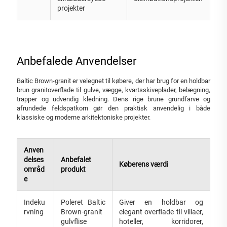
projekter
Anbefalede Anvendelser
Baltic Brown-granit er velegnet til købere, der har brug for en holdbar
brun granitoverflade til gulve, vægge, kvartsskiveplader, belægning,
trapper og udvendig kledning. Dens rige brune grundfarve og
afrundede feldspatkorn gør den praktisk anvendelig i både
klassiske og moderne arkitektoniske projekter.
Anven
delses
Anbefalet
Køberens værdi
områd
produkt
e
Indeku
Poleret Baltic
Giver en holdbar og
rvning
Brown-granit
elegant overflade til villaer,
gulvflise
hoteller, korridorer,