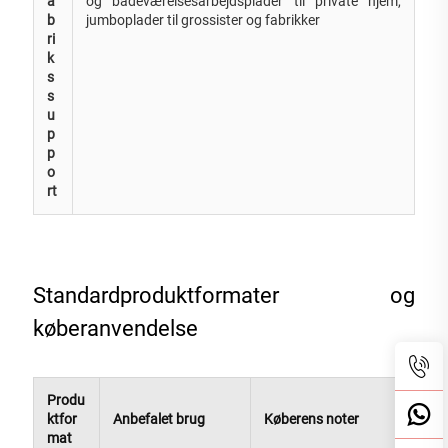
a
og badeværelsesarbejdsplader til private hjem,
b
jumboplader til grossister og fabrikker
ri
k
s
s
u
p
p
o
rt
Standardproduktformater og
køberanvendelse
Produ
ktfor
Anbefalet brug
Køberens noter
mat