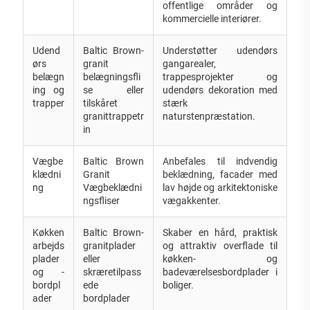
offentlige områder og
kommercielle interiører.
Udend
Baltic Brown-
Understøtter udendørs
ørs
granit
gangarealer,
belægn
belægningsfli
trappesprojekter og
ing og
se eller
udendørs dekoration med
trapper
tilskåret
stærk
granittrappetr
naturstenpræstation.
in
Vægbe
Baltic Brown
Anbefales til indvendig
klædni
Granit
beklædning, facader med
ng
Vægbeklædni
lav højde og arkitektoniske
ngsfliser
vægakkenter.
Køkken
Baltic Brown-
Skaber en hård, praktisk
arbejds
granitplader
og attraktiv overflade til
plader
eller
køkken- og
og -
skræretilpass
badeværelsesbordplader i
bordpl
ede
boliger.
ader
bordplader