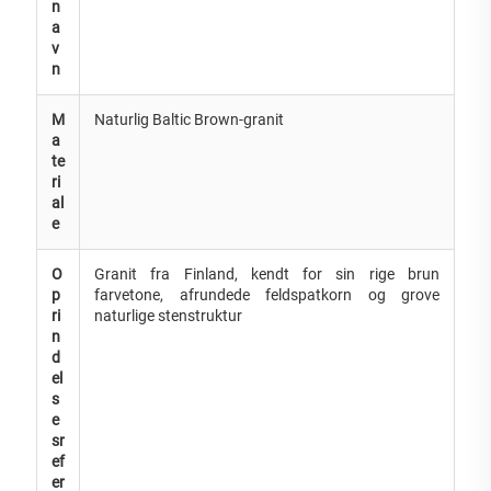
n
a
v
n
M
Naturlig Baltic Brown-granit
a
te
ri
al
e
O
Granit fra Finland, kendt for sin rige brun
p
farvetone, afrundede feldspatkorn og grove
ri
naturlige stenstruktur
n
d
el
s
e
sr
ef
er