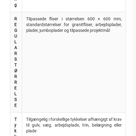
g
R
Tilpassede fliser i størrelsen 600 × 600 mm,
E
standardstørrelser for granitfliser, arbejdsplader,
G
plader, jumboplader og tilpassede projektmål
U
L
A
R
S
T
Ø
R
R
E
L
S
E
T
Tilgængelig i forskellige tykkelser afhængigt af krav
y
til gulv, væg, arbejdsplade, trin, belægning eller
k
plade