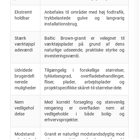
Ekstremt
Anbefales til områder med høj fodtrafik,
holdbar
trykbelastede gulve og langvarig
installationsbrug.
Stærk
Baltic Brown-granit er velegnet til
værktøjspl
værktøjsplader på grund af dens
adeværdi
naturlige udseende, praktiske styrke og
investeringsværdi.
Udvidede
Tilgængelig i forskellige størrelser,
brugerdefi
tykkelsesgrad, overfladebehandlinger,
nerede
fliser, plader, arbejdsplader og
muligheder
projektspecifikke skåret-til-størrelse-dele.
Nem
Med korrekt forsegling og stenvenlig
vedligehol
rengøring er overfladen nem at
delse
vedligeholde i både bolig- og
erhvervsprojekter.
Modstand
Granit er naturligt modstandsdygtig mod