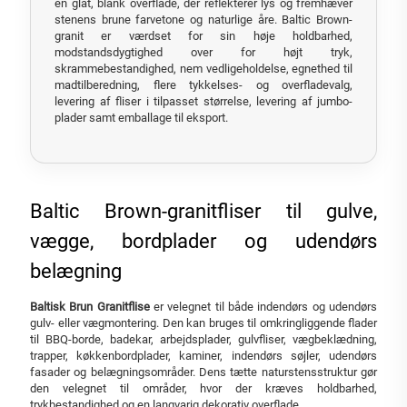
en glat, blank overflade, der reflekterer lys og fremhæver
stenens brune farvetone og naturlige åre. Baltic Brown-
granit er værdset for sin høje holdbarhed,
modstandsdygtighed over for højt tryk,
skrammebestandighed, nem vedligeholdelse, egnethed til
madtilberedning, flere tykkelses- og overfladevalg,
levering af fliser i tilpasset størrelse, levering af jumbo-
plader samt emballage til eksport.
Baltic Brown-granitfliser til gulve,
vægge, bordplader og udendørs
belægning
Baltisk Brun Granitflise
er velegnet til både indendørs og udendørs
gulv- eller vægmontering. Den kan bruges til omkringliggende flader
til BBQ-borde, badekar, arbejdsplader, gulvfliser, vægbeklædning,
trapper, køkkenbordplader, kaminer, indendørs søjler, udendørs
fasader og belægningsområder. Dens tætte naturstensstruktur gør
den velegnet til områder, hvor der kræves holdbarhed,
trykbestandighed og en langvarig dekorativ overflade.