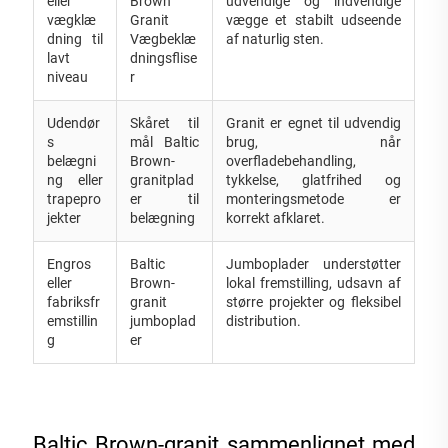
eller
Brown
udvendige og indvendige
vægklæ
Granit
vægge et stabilt udseende
dning til
Vægbeklæ
af naturlig sten.
lavt
dningsflise
niveau
r
Udendør
Skåret til
Granit er egnet til udvendig
s
mål Baltic
brug, når
belægni
Brown-
overfladebehandling,
ng eller
granitplad
tykkelse, glatfrihed og
trapepro
er til
monteringsmetode er
jekter
belægning
korrekt afklaret.
Engros
Baltic
Jumboplader understøtter
eller
Brown-
lokal fremstilling, udsavn af
fabriksfr
granit
større projekter og fleksibel
emstillin
jumboplad
distribution.
g
er
Baltic Brown-granit sammenlignet med