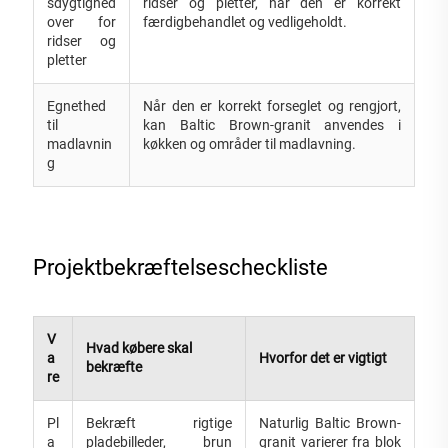
sdygtighed
ridser og pletter, når den er korrekt
over for
færdigbehandlet og vedligeholdt.
ridser og
pletter
Egnethed
Når den er korrekt forseglet og rengjort,
til
kan Baltic Brown-granit anvendes i
madlavnin
køkken og områder til madlavning.
g
Projektbekræftelsescheckliste
V
Hvad købere skal
a
Hvorfor det er vigtigt
bekræfte
re
Pl
Bekræft rigtige
Naturlig Baltic Brown-
a
pladebilleder, brun
granit varierer fra blok