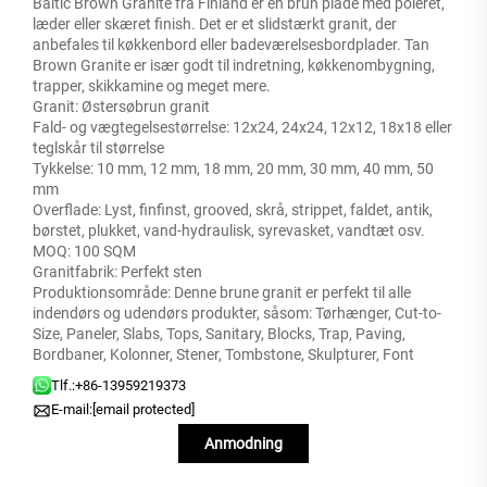
Baltic Brown Granite fra Finland er en brun plade med poleret,
læder eller skæret finish. Det er et slidstærkt granit, der
anbefales til køkkenbord eller badeværelsesbordplader. Tan
Brown Granite er især godt til indretning, køkkenombygning,
trapper, skikkamine og meget mere.
Granit: Østersøbrun granit
Fald- og vægtegelsestørrelse: 12x24, 24x24, 12x12, 18x18 eller
teglskår til størrelse
Tykkelse: 10 mm, 12 mm, 18 mm, 20 mm, 30 mm, 40 mm, 50
mm
Overflade: Lyst, finfinst, grooved, skrå, strippet, faldet, antik,
børstet, plukket, vand-hydraulisk, syrevasket, vandtæt osv.
MOQ: 100 SQM
Granitfabrik: Perfekt sten
Produktionsområde: Denne brune granit er perfekt til alle
indendørs og udendørs produkter, såsom: Tørhænger, Cut-to-
Size, Paneler, Slabs, Tops, Sanitary, Blocks, Trap, Paving,
Bordbaner, Kolonner, Stener, Tombstone, Skulpturer, Font
Tlf.:
+86-13959219373
E-mail:
[email protected]
Anmodning