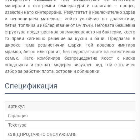
минерали с екстремни температури и налягане – процес,
известен като синтериране. Резултатът е изключително здрав
и непроницаем материал, който устойчив на драскотини,
петна, топлина и избледняване от UV лъчи. Неговата безшевна
структура предотвратява размножаването на бактерии, което
го прави хигиенно решение за кухни и бани. Предлаган в
широка гама реалистични шарки, той красиво имитира
мрамор, бетон или гранит, без недостатъците на естествения
камък. Като комбинира безпрецедентна якост с ниска
поддръжка и стегнат, модерен визуален вид, той е отличен
избор за работни плота, острови и облицовки.
Спецификация
артикул
Гаранция
Текстура
СЛЕДПРОДАЖНО ОБСЛУЖВАНЕ