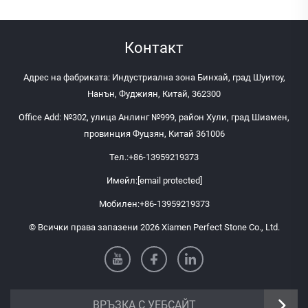
Контакт
Адрес на фабриката: Индустриална зона Бинхай, град Шуитоу,
Нанън, Фуджиян, Китай, 362300
Office Add: №302, улица Анлинг №999, район Хули, град Шиамен,
провинция Фуцзян, Китай 361006
Тел.:
+86-13959219373
Имейл:
[email protected]
Мобилен:
+86-13959219373
© Всички права запазени 2026 Xiamen Perfect Stone Co., Ltd.
ВРЪЗКА С УЕБСАЙТ