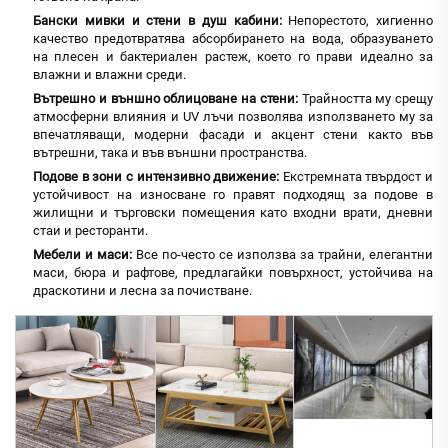
Бански мивки и стени в душ кабини:
Непорестото, хигиенно
качество предотвратява абсорбирането на вода, образуването
на плесен и бактериален растеж, което го прави идеално за
влажни и влажни среди.
Вътрешно и външно облицоване на стени:
Трайността му срещу
атмосферни влияния и UV лъчи позволява използването му за
впечатляващи, модерни фасади и акцент стени както във
вътрешни, така и във външни пространства.
Подове в зони с интензивно движение:
Екстремната твърдост и
устойчивост на износване го правят подходящ за подове в
жилищни и търговски помещения като входни врати, дневни
стаи и ресторанти.
Мебели и маси:
Все по-често се използва за трайни, елегантни
маси, бюра и рафтове, предлагайки повърхност, устойчива на
драскотини и лесна за почистване.