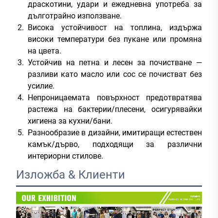
драскотини, удари и ежедневна употреба за
дълготрайно използване.
Висока устойчивост на топлина, издържа
високи температури без пукане или промяна
на цвета.
Устойчив на петна и лесен за почистване —
разливи като масло или сос се почистват без
усилие.
Непроницаемата повърхност предотвратява
растежа на бактерии/плесени, осигурявайки
хигиена за кухни/бани.
Разнообразие в дизайни, имитиращи естествен
камък/дърво, подходящи за различни
интериорни стилове.
Изложбa & Клиенти