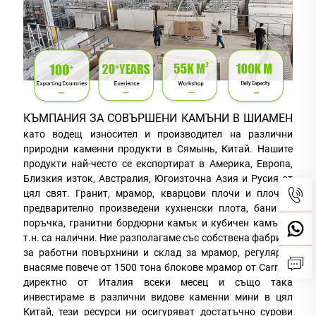
КЪМПАНИЯ ЗА СОВЪРШЕНИ КАМЪНИ В ШИАМЕН
като водещ износител и производител на различни
природни каменни продукти в Сямынь, Китай. Нашите
продукти най-често се експортират в Америка, Европа,
Близкия изток, Австралия, Югоизточна Азия и Русия от
цял свят. Гранит, мрамор, кварцови плочи и плочки,
предварително произведени кухненски плота, бани за
поръчка, гранитни бордюрни камък и кубичен камък и
т.н. са налични. Ние разполагаме със собствена фабрика
за работни повърхнини и склад за мрамор, регулярно
внасяме повече от 1500 тона блокове мрамор от Carrara
директно от Италия всеки месец и също така
инвестираме в различни видове каменни мини в цял
Китай, тези ресурси ни осигуряват достатъчно сурови