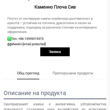
Каменно Плоча Сив
Плотът от синтериран камък комбинира дълговечност и
красота — устойчив на топлина, драскотини и лесен за
поддръжка, подходящ за различни стилове на интериорно
оформление.
Тел.:
+86-13959219373
Имейл:
[email protected]
Заявка
Общ преглед
Препоръчани продукти
Описание на продукта
Синтерираният камък е иновативна, улtrakомпактна
повърхност, създадена чрез въздействие на естествени