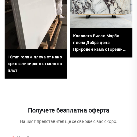
Калаката Виола Марбл
плоча Добра цена
Природен камък Горещи
продажби
18mm голям плоча от нано
кристализирано стъкло за
плот
Получете безплатна оферта
Нашият представител ще се свърже с вас скоро.