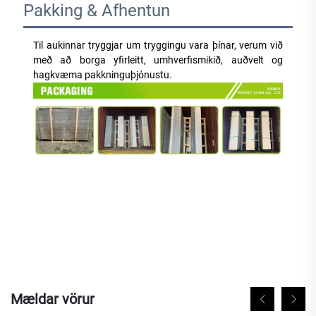
Pakking & Afhentun
Til aukinnar tryggjar um tryggingu vara þínar, verum við 
með að borga yfirleitt, umhverfismikið, auðvelt og 
hagkvæma pakkninguþjónustu. 
Mældar vörur