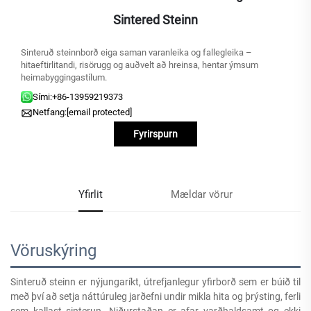
Sintered Steinn
Sinteruð steinnborð eiga saman varanleika og fallegleika –
hitaeftirlitandi, risörugg og auðvelt að hreinsa, hentar ýmsum
heimabyggingastílum.
Sími:
+86-13959219373
Netfang:
[email protected]
Fyrirspurn
Yfirlit
Mældar vörur
Vöruskýring
Sinteruð steinn er nýjungaríkt, útrefjanlegur yfirborð sem er búið til
með því að setja náttúruleg jarðefni undir mikla hita og þrýsting, ferli
sem kallast sinterun. Niðurstaðan er afar varðhaldsamt og ekki