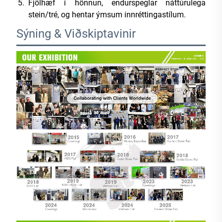
Fjölhæf í hönnun, endurspeglar náttúrulega
stein/tré, og hentar ýmsum innréttingastílum.
Sýning & Viðskiptavinir