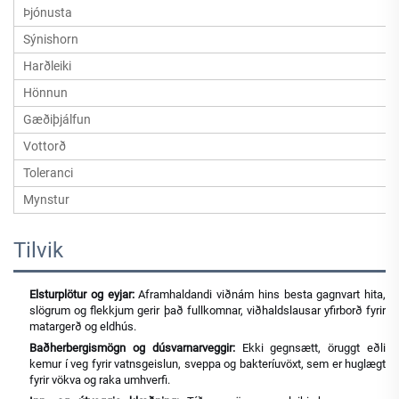
Þjónusta
Sýnishorn
Harðleiki
Hönnun
Gæðiþjálfun
Vottorð
Toleranci
Mynstur
Tilvik
Elsturplötur og eyjar:
Aframhaldandi viðnám hins besta gagnvart hita,
slögrum og flekkjum gerir það fullkomnar, viðhaldslausar yfirborð fyrir
matargerð og eldhús.
Baðherbergismögn og dúsvarnarveggir:
Ekki gegnsætt, öruggt eðli
kemur í veg fyrir vatnsgeislun, sveppa og bakteríuvöxt, sem er huglægt
fyrir vökva og raka umhverfi.