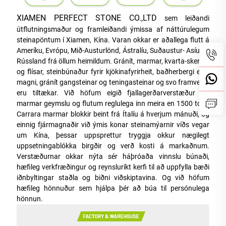
XIAMEN PERFECT STONE CO.,LTD
sem leiðandi
útflutningsmaður og framleiðandi ýmissa af náttúrulegum
steinapöntum í Xiamen, Kína. Varan okkar er aðallega flutt á
Ameríku, Evrópu, Mið-Austurlönd, Ástralíu, Suðaustur- Asíu og
Rússland frá öllum heimildum. Gránít, marmar, kvarta-skerpla
og flísar, steinbúnaður fyrir kjökinafyrirheit, baðherbergi eftir
magni, gránít gangsteinar og teningasteinar og svo framvegis
eru tiltækar. Við höfum eigið fjallagerðarverstæður og
marmar geymslu og flutum reglulega inn meira en 1500 tonn
Carrara marmar blokkir beint frá Ítalíu á hverjum mánuði, og
einnig fjármagnaðir við ýmis konar steinamýarnir víðs vegar
um Kína, þessar uppsprettur tryggja okkur nægilegt
uppsetningablókka birgðir og verð kosti á markaðnum.
Verstæðurnar okkar nýta sér háþróaða vinnslu búnaði,
hæfileg verkfræðingur og reynsluríkt kerfi til að uppfylla bæði
iðnbyltingar staðla og biðni viðskiptavina. Og við höfum
hæfileg hönnuður sem hjálpa þér að búa til persónulega
hönnun.