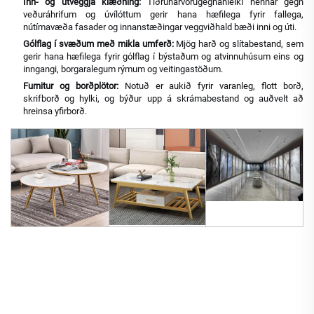
Inn- og útveggja klæðning:
Tíðrunarvörugegnanleiki hennar gegn
veðuráhrifum og úvílóttum gerir hana hæfilega fyrir fallega,
nútímavæða fasader og innanstæðingar veggviðhald bæði inni og úti.
Gólflag í svæðum með mikla umferð:
Mjög harð og slítabestand, sem
gerir hana hæfilega fyrir gólflag í býstaðum og atvinnuhúsum eins og
inngangi, borgaralegum rýmum og veitingastöðum.
Furnitur og borðplötor:
Notuð er aukið fyrir varanleg, flott borð,
skrifborð og hylki, og býður upp á skrámabestand og auðvelt að
hreinsa yfirborð.