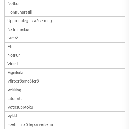
Notkun
Hönnunarstíll
Upprunalegt staðsetning
Nafn merkis
Stærð
Efni
Notkun
Virkni
Eiginleiki
Yfirborðsmeðferð
Þekking
Litur átt
Vatnsupptöku
Þykkt
Hæfni til að leysa verkefni