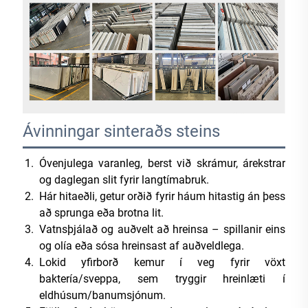
Ávinningar sinteraðs steins
Óvenjulega varanleg, berst við skrámur, árekstrar
og daglegan slit fyrir langtímabruk.
Hár hitaeðli, getur orðið fyrir háum hitastig án þess
að sprunga eða brotna lit.
Vatnsþjálað og auðvelt að hreinsa – spillanir eins
og olía eða sósa hreinsast af auðveldlega.
Lokid yfirborð kemur í veg fyrir vöxt
baktería/sveppa, sem tryggir hreinlæti í
eldhúsum/banumsjónum.