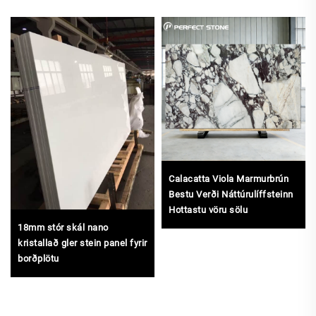
Calacatta Viola Marmurbrún
Bestu Verði Náttúrulíffsteinn
Hottastu vöru sölu
18mm stór skál nano
kristallað gler stein panel fyrir
borðplötu