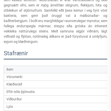
gegnsætt efni, sem er mjög ámótfær slögrum, flekkjum, hita og
útbleikun af stjörnufrum. Samfelld eðli þess kemur í veg fyrir vöxt
baktería, sem gerir það öruggt val á málbúnaðar- og
baðherbergjum. Í boði eru margfeldigar raunverulegar mynstur, sem
fallega endurspegla mármar, steypu eða gróska án inherent
veikleika náttúrulegs steins. Með samruna algjör viðnám, lágt
viðhald og fljótan, nútímaleg álíkans er það forystuval á umlyfjum,
eyjum og klæðningum.
Stafrænir
item
Vörumerki
Klæðisráð
Eftir-sölu þjónusta
Viðburður
Ljós