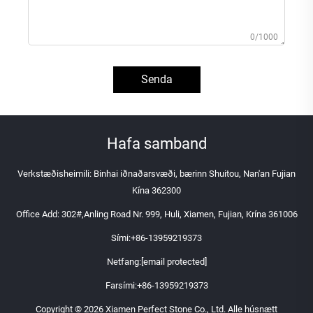
0/1000
Senda
Hafa samband
Verkstæðisheimili: Binhai iðnaðarsvæði, bærinn Shuitou, Nan'an Fujian
Kína 362300
Office Add: 302#,Anling Road Nr. 999, Huli, Xiamen, Fujian, Krína 361006
Sími:
+86-13959219373
Netfang:
[email protected]
Farsími:
+86-13959219373
Copyright © 2026 Xiamen Perfect Stone Co., Ltd. Alle húsnætt