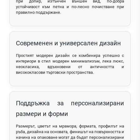
при допир, изтънчен външен вид, по-добра
устойчивост към петна и по-лесно почистване при
правилно поддържане.
Современен и универсален дизайн
Простият модерен дизайн се комбинира успешно с
интериори в стил модерен минимализъм, лека люкс,
неокласика, вдъхновени от античността и
висококласови търговски пространства.
Поддръжка за персонализирани
размери и форми
Размерът, цветът на мрамора, формата, профилът на
ръба, дизайна на основата, финишът на повърхността и
начина на опаковане могат да бъдат персонализирани