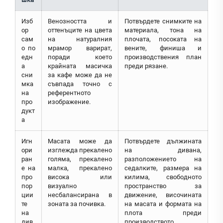
Изб
Венозността и
Потвърдете снимките на
ор
оттенъците на цвета
материала, тона на
сам
на натуралния
плочата, посоката на
о по
мрамор варират,
вените, финиша и
едн
поради което
производствения план
а
крайната масичка
преди рязане.
сни
за кафе може да не
мка
съвпада точно с
на
референтното
про
изображение.
дукт
а
Игн
Масата може да
Потвърдете дължината
ори
изглежда прекалено
на дивана,
ран
голяма, прекалено
разположението на
е на
малка, прекалено
седалките, размера на
про
висока или
килима, свободното
пор
визуално
пространство за
ции
несбалансирана в
движение, височината
те
зоната за почивка.
на масата и формата на
на
плота преди
див
производството.