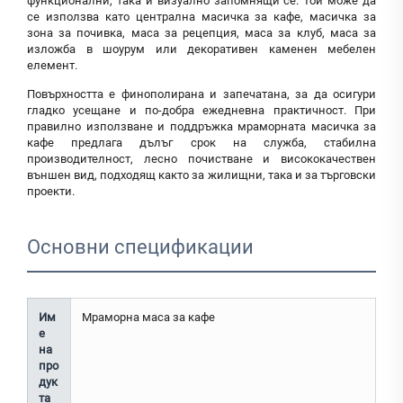
функционални, така и визуално запомнящи се. Той може да
се използва като централна масичка за кафе, масичка за
зона за почивка, маса за рецепция, маса за клуб, маса за
изложба в шоурум или декоративен каменен мебелен
елемент.
Повърхността е финополирана и запечатана, за да осигури
гладко усещане и по-добра ежедневна практичност. При
правилно използване и поддръжка мраморната масичка за
кафе предлага дълъг срок на служба, стабилна
производителност, лесно почистване и висококачествен
външен вид, подходящ както за жилищни, така и за търговски
проекти.
Основни спецификации
Им
Мраморна маса за кафе
е
на
про
дук
та