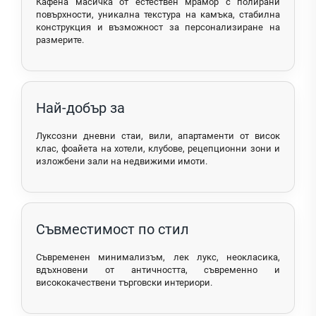
Кафена масичка от естествен мрамор с полирани
повърхности, уникална текстура на камъка, стабилна
конструкция и възможност за персонализиране на
размерите.
Най-добър за
Луксозни дневни стаи, вили, апартаменти от висок
клас, фоайета на хотели, клубове, рецепционни зони и
изложбени зали на недвижими имоти.
Съвместимост по стил
Съвременен минимализъм, лек лукс, неокласика,
вдъхновени от античността, съвременно и
висококачествени търговски интериори.