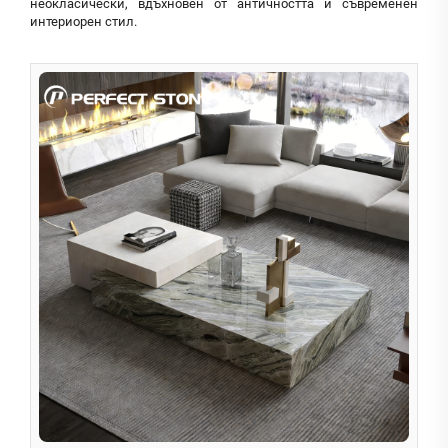
неокласически, вдъхновен от античността и съвременен
интериорен стил.