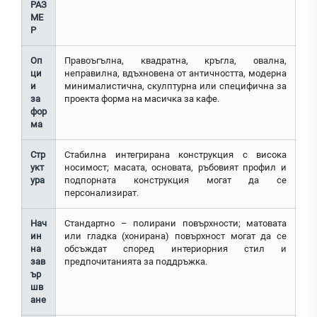
РАЗ
МЕ
Р
Оп
Правоъгълна, квадратна, кръгла, овална,
ци
неправилна, вдъхновена от античността, модерна
и
минималистична, скулптурна или специфична за
за
проекта форма на масичка за кафе.
фор
ма
Стр
Стабилна интегрирана конструкция с висока
укт
носимост; масата, основата, ръбовият профил и
ура
подпорната конструкция могат да се
персонализират.
Нач
Стандартно – полирани повърхности; матовата
ин
или гладка (хонирана) повърхност могат да се
на
обсъждат според интериорния стил и
зав
предпочитанията за поддръжка.
ър
шв
ане