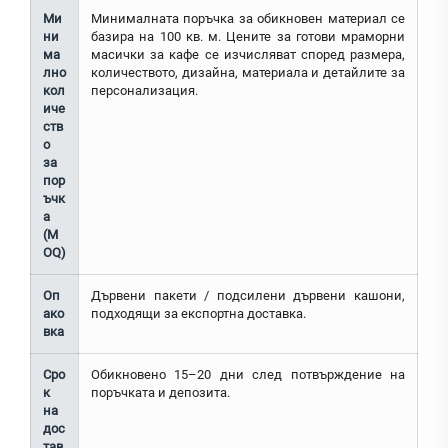
Ми
Минималната поръчка за обикновен материал се
ни
базира на 100 кв. м. Цените за готови мраморни
ма
масички за кафе се изчисляват според размера,
лно
количеството, дизайна, материала и детайлите за
кол
персонализация.
иче
ств
о
за
пор
ъчк
а
(M
OQ)
Оп
Дървени пакети / подсилени дървени кашони,
ако
подходящи за експортна доставка.
вка
Сро
Обикновено 15–20 дни след потвърждение на
к
поръчката и депозита.
на
дос
тав