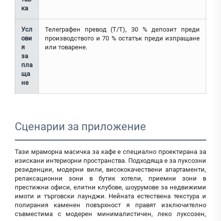
ка
Усл
Телеграфен превод (T/T), 30 % депозит преди
ови
производството и 70 % остатък преди изпращане
я
или товарене.
за
пла
ща
не
Сценарии за приложение
Тази мраморна масичка за кафе е специално проектирана за
изискани интериорни пространства. Подходяща е за луксозни
резиденции, модерни вили, висококачествени апартаменти,
релаксационни зони в бутик хотели, приемни зони в
престижни офиси, елитни клубове, шоурумове за недвижими
имоти и търговски лаунджи. Нейната естествена текстура и
полирания каменен повърхност я правят изключително
съвместима с модерен минималистичен, леко луксозен,