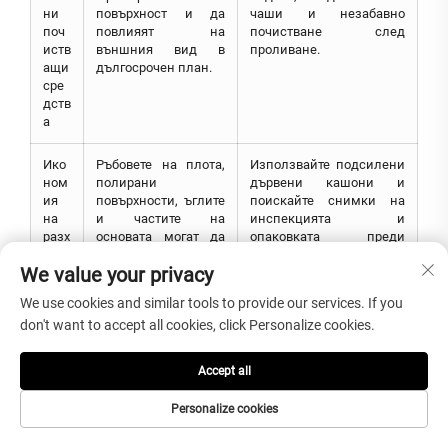
ни
повърхност и да
чаши и незабавно
поч
повлияят на
почистване след
иств
външния вид в
проливане.
ащи
дългосрочен план.
сре
дств
а
Ико
Ръбовете на плота,
Използвайте подсилени
ном
полирани
дървени кашони и
ия
повърхности, ъглите
поискайте снимки на
на
и частите на
инспекцията и
разх
основата могат да
опаковката преди
оди
бъдат повредени по
натоварването.
We value your privacy
те
време на
за
транспортиране.
We use cookies and similar tools to provide our services. If you
екс
don't want to accept all cookies, click Personalize cookies.
порт
но
опа
Accept all
кова
не
Personalize cookies