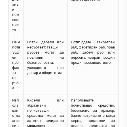
ана
и
пом
еще
ние
то
Не е
Остри, дебели или
Потвърдете закръглен
потв
несъответстващи
ръб, фасетиран ръб, прав
ърд
ръбове могат да
ръб, дебел ръб или
ен
повлияят на
персонализиран профил
про
безопасността,
преди производството.
фил
усещането при
ът
допир и общия стил.
на
ръб
а
Изп
Кисели или
Използвайте
олз
абразивни
почистващо средство,
ван
почистващи
безопасно за мрамор,
е на
средства могат да
бавно изтриване с мека
агре
затъпят полирания
кърпа, подложки за
сив
мраморен
съдове, подставки за