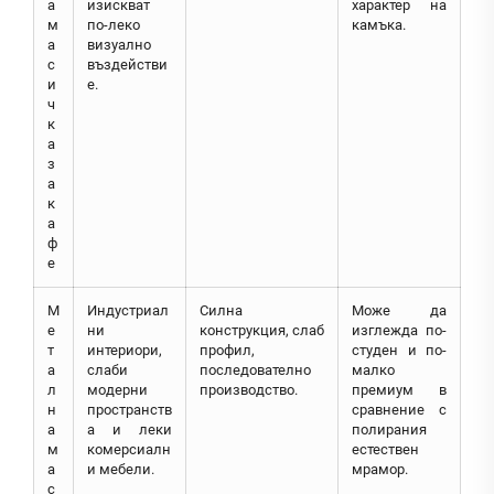
а
изискват
характер на
м
по-леко
камъка.
а
визуално
с
въздействи
и
е.
ч
к
а
з
а
к
а
ф
е
М
Индустриал
Силна
Може да
е
ни
конструкция, слаб
изглежда по-
т
интериори,
профил,
студен и по-
а
слаби
последователно
малко
л
модерни
производство.
премиум в
н
пространств
сравнение с
а
а и леки
полирания
м
комерсиалн
естествен
а
и мебели.
мрамор.
с