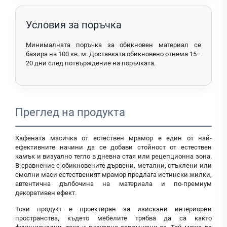
Условия за поръчка
Минималната поръчка за обикновен материал се
базира на 100 кв. м. Доставката обикновено отнема 15–
20 дни след потвърждение на поръчката.
Преглед на продукта
Кафената масичка от естествен мрамор е един от най-
ефективните начини да се добави стойност от естествен
камък и визуално тегло в дневна стая или рецепционна зона.
В сравнение с обикновените дървени, метални, стъклени или
смолни маси естественият мрамор предлага истински жилки,
автентична дълбочина на материала и по-премиум
декоративен ефект.
Този продукт е проектиран за изискани интериорни
пространства, където мебелите трябва да са както