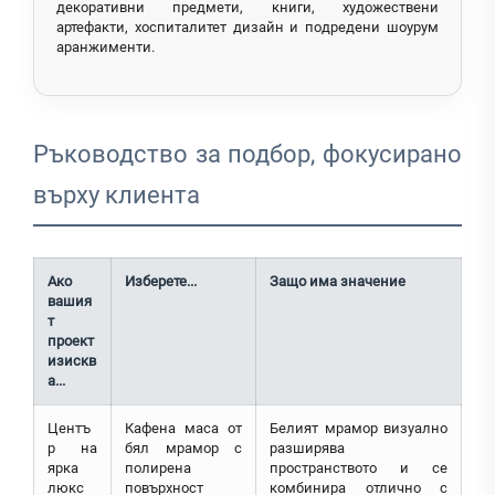
декоративни предмети, книги, художествени
артефакти, хоспиталитет дизайн и подредени шоурум
аранжименти.
Ръководство за подбор, фокусирано
върху клиента
Ако
Изберете...
Защо има значение
вашия
т
проект
изискв
а...
Центъ
Кафена маса от
Белият мрамор визуално
р на
бял мрамор с
разширява
ярка
полирена
пространството и се
люкс
повърхност
комбинира отлично с