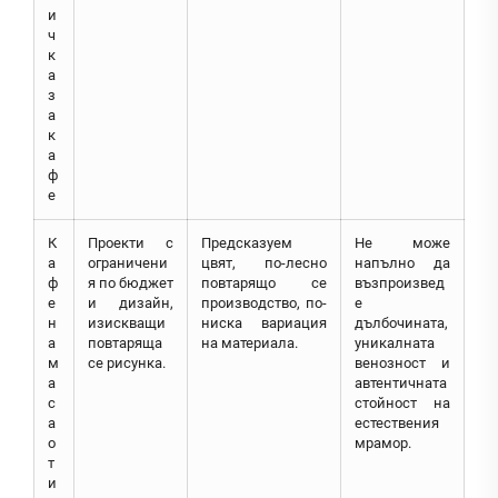
и
ч
к
а
з
а
к
а
ф
е
К
Проекти с
Предсказуем
Не може
а
ограничени
цвят, по-лесно
напълно да
ф
я по бюджет
повтарящо се
възпроизвед
е
и дизайн,
производство, по-
е
н
изискващи
ниска вариация
дълбочината,
а
повтаряща
на материала.
уникалната
м
се рисунка.
венозност и
а
автентичната
с
стойност на
а
естествения
о
мрамор.
т
и