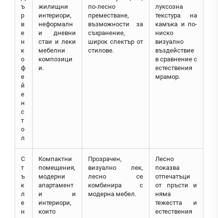
ъ
жилищни
по-лесно
луксозна
р
интериори,
преместване,
текстура на
в
неформалн
възможности за
камъка и по-
е
и дневни
съхранение,
ниско
н
стаи и леки
широк спектър от
визуално
к
мебелни
стилове.
въздействие
о
композици
в сравнение с
ф
и.
естествения
е
мрамор.
й
е
н
с
т
о
л
С
Компактни
Прозрачен,
Лесно
т
помещения,
визуално лек,
показва
ъ
модерни
лесно се
отпечатъци
к
апартамент
комбинира с
от пръсти и
л
и и
модерна мебел.
няма
е
интериори,
тежестта и
н
които
естествения