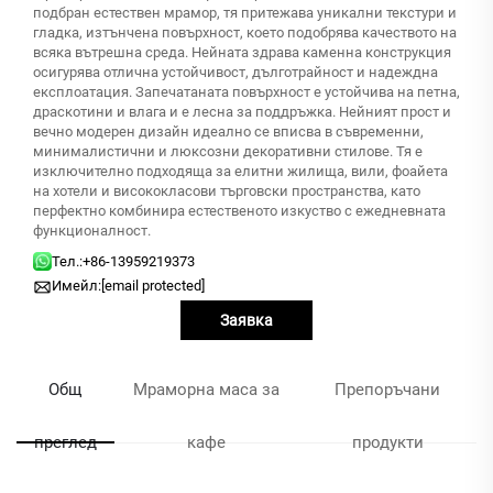
подбран естествен мрамор, тя притежава уникални текстури и
гладка, изтънчена повърхност, което подобрява качеството на
всяка вътрешна среда. Нейната здрава каменна конструкция
осигурява отлична устойчивост, дълготрайност и надеждна
експлоатация. Запечатаната повърхност е устойчива на петна,
драскотини и влага и е лесна за поддръжка. Нейният прост и
вечно модерен дизайн идеално се вписва в съвременни,
минималистични и люксозни декоративни стилове. Тя е
изключително подходяща за елитни жилища, вили, фоайета
на хотели и висококласови търговски пространства, като
перфектно комбинира естественото изкуство с ежедневната
функционалност.
Тел.:
+86-13959219373
Имейл:
[email protected]
Заявка
Общ
Мраморна маса за
Препоръчани
преглед
кафе
продукти