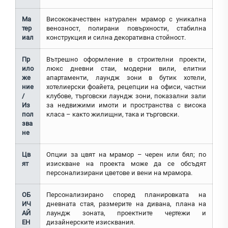
Ма
Висококачествен натурален мрамор с уникална
тер
венозност, полирани повърхности, стабилна
иал
конструкция и силна декоративна стойност.
Пр
Вътрешно оформление в строителни проекти,
ило
люкс дневни стаи, модерни вили, елитни
же
апартаменти, лаундж зони в бутик хотели,
ние
хотелиерски фоайета, рецепции на офиси, частни
/
клубове, търговски лаундж зони, показални зали
Из
за недвижими имоти и пространства с висока
пол
класа – както жилищни, така и търговски.
зва
не
Цв
Опции за цвят на мрамор – черен или бял; по
ят
изискване на проекта може да се обсъдят
персонализирани цветове и вени на мрамора.
ОБ
Персонализирано според планировката на
ИЧ
дневната стая, размерите на дивана, плана на
АЙ
лаундж зоната, проектните чертежи и
ЕН
дизайнерските изисквания.