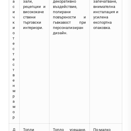
а
зали,
декоративно
запечатване,
с
рецепции и
въздействие,
внимателна
и
висококаче
полирани
инсталация и
ч
ствени
повърхности и
усилена
к
търговски
гъвкавост при
експортна
и
интериори.
персонализиран
опаковка.
о
дизайн.
т
е
с
т
е
с
т
в
е
н
м
р
а
м
о
р
Д
Топли
Топло усещане,
По-малко