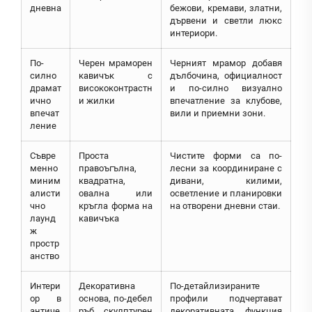
дневна
бежови, кремави, златни,
дървени и светли люкс
интериори.
По-
Черен мраморен
Черният мрамор добавя
силно
кавичък с
дълбочина, официалност
драмат
висококонтрастн
и по-силно визуално
ично
и жилки
впечатление за клубове,
впечат
вили и приемни зони.
ление
Съвре
Проста
Чистите форми са по-
менно
правоъгълна,
лесни за координиране с
миним
квадратна,
дивани, килими,
алисти
овална или
осветление и планировки
чно
кръгла форма на
на отворени дневни стаи.
лаунд
кавичъка
ж
простр
анство
Интери
Декоративна
По-детайлизираните
ор в
основа, по-дебел
профили подчертават
античе
ръб, скулптурен
декоративната функция