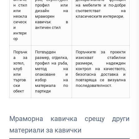
н стил
профил или
на мебелите и по-добре
или
дизайн на
съответстват на
неокла
мраморен
класическите интериори.
сическ
кавичък в
и
античен стил
интери
ор
Поръчк
Потвърден
Поръчките за проекти
а за
размер, отделка,
изискват стабилни
хотел,
профил на ръба,
размери, надежден
клуб
метод на
контрол на качеството,
или
опаковане и
безопасна доставка и
търгов
избор на
повтаряща се визуална
ски
материала по
последователност.
обект
партиди
Мраморна кавичка срещу други
материали за кавички