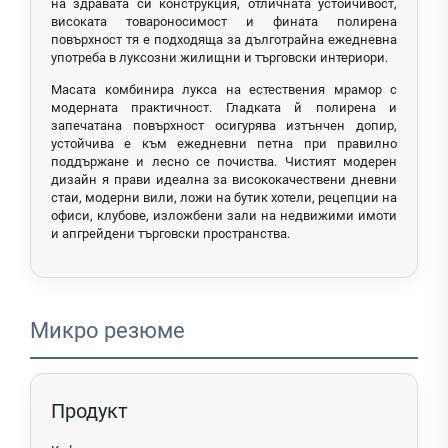
на здравата си конструкция, отличната устойчивост,
високата товароносимост и фината полирена
повърхност тя е подходяща за дълготрайна ежедневна
употреба в луксозни жилищни и търговски интериори.
Масата комбинира лукса на естествения мрамор с
модерната практичност. Гладката й полирена и
запечатана повърхност осигурява изтънчен допир,
устойчива е към ежедневни петна при правилно
поддържане и лесно се почиства. Чистият модерен
дизайн я прави идеална за висококачествени дневни
стаи, модерни вили, ложи на бутик хотели, рецепции на
офиси, клубове, изложбени зали на недвижими имоти
и апгрейдени търговски пространства.
Микро резюме
Продукт