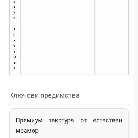
з
к
у
с
т
в
е
н
к
а
м
ъ
к
Ключови предимства
Премиум текстура от естествен
мрамор