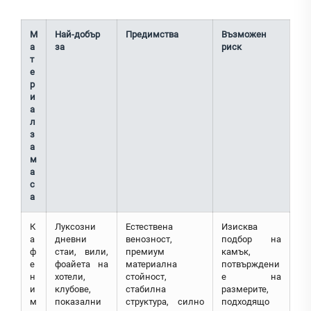
М
Най-добър
Предимства
Възможен
а
за
риск
т
е
р
и
а
л
з
а
м
а
с
а
К
Луксозни
Естествена
Изисква
а
дневни
венозност,
подбор на
ф
стаи, вили,
премиум
камък,
е
фоайета на
материална
потвърждени
н
хотели,
стойност,
е на
и
клубове,
стабилна
размерите,
м
показални
структура, силно
подходящо