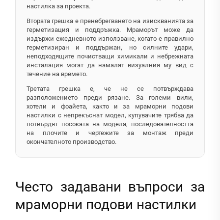
настилка за проекта.
Втората грешка е пренебрегването на изискванията за
герметизация и поддръжка. Мраморът може да
издържи ежедневното използване, когато е правилно
герметизиран и поддържан, но силните удари,
неподходящите почистващи химикали и небрежната
инсталация могат да намалят визуалния му вид с
течение на времето.
Третата грешка е, че не се потвърждава
разположението преди рязане. За големи вили,
хотели и фоайета, както и за мраморни подови
настилки с непрекъснат модел, купувачите трябва да
потвърдят посоката на модела, последователността
на плочите и чертежите за монтаж преди
окончателното производство.
Често задавани въпроси за
мраморни подови настилки