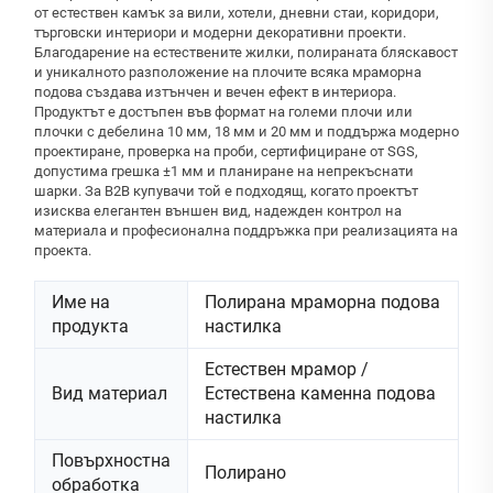
от естествен камък за вили, хотели, дневни стаи, коридори,
търговски интериори и модерни декоративни проекти.
Благодарение на естествените жилки, полираната бляскавост
и уникалното разположение на плочите всяка мраморна
подова създава изтънчен и вечен ефект в интериора.
Продуктът е достъпен във формат на големи плочи или
плочки с дебелина 10 мм, 18 мм и 20 мм и поддържа модерно
проектиране, проверка на проби, сертифициране от SGS,
допустима грешка ±1 мм и планиране на непрекъснати
шарки. За B2B купувачи той е подходящ, когато проектът
изисква елегантен външен вид, надежден контрол на
материала и професионална поддръжка при реализацията на
проекта.
Име на
Полирана мраморна подова
продукта
настилка
Естествен мрамор /
Вид материал
Естествена каменна подова
настилка
Повърхностна
Полирано
обработка