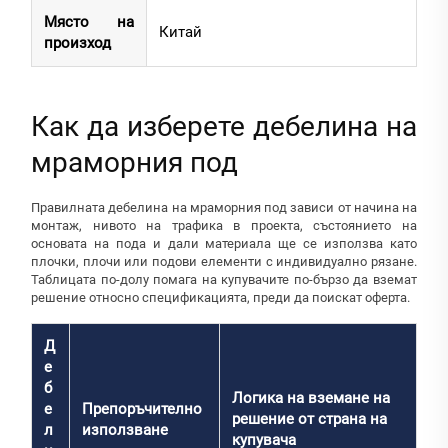
Място на
Китай
произход
Как да изберете дебелина на
мраморния под
Правилната дебелина на мраморния под зависи от начина на
монтаж, нивото на трафика в проекта, състоянието на
основата на пода и дали материала ще се използва като
плочки, плочи или подови елементи с индивидуално рязане.
Таблицата по-долу помага на купувачите по-бързо да вземат
решение относно спецификацията, преди да поискат оферта.
Д
е
б
Логика на вземане на
е
Препоръчително
решение от страна на
л
използване
купувача