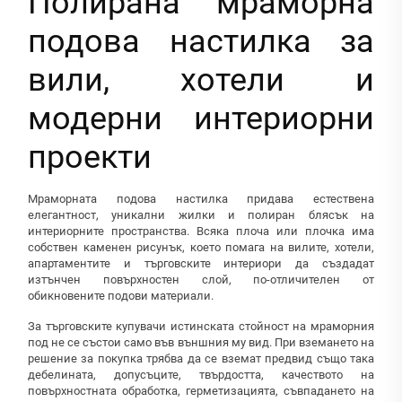
Полирана мраморна
подова настилка за
вили, хотели и
модерни интериорни
проекти
Мраморната подова настилка придава естествена
елегантност, уникални жилки и полиран блясък на
интериорните пространства. Всяка плоча или плочка има
собствен каменен рисунък, което помага на вилите, хотели,
апартаментите и търговските интериори да създадат
изтънчен повърхностен слой, по-отличителен от
обикновените подови материали.
За търговските купувачи истинската стойност на мраморния
под не се състои само във външния му вид. При вземането на
решение за покупка трябва да се вземат предвид също така
дебелината, допусъците, твърдостта, качеството на
повърхностната обработка, герметизацията, съвпадането на