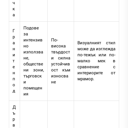
ч
к
а
Подове
Г
за
р
интензив
По-
а
Визуалният стил
но
висока
н
може да изглежда
използва
твърдост
и
по-тежък или по-
не,
и силна
т
малко мек в
обществе
устойчив
е
сравнение с
ни зони,
ост към
н
интериорите от
търговск
износва
п
мрамор.
и
не
о
помещен
д
ия
Д
ъ
р
в