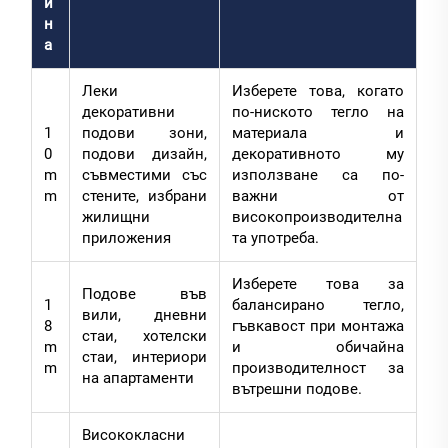
и
н
а
Леки
Изберете това, когато
декоративни
по-ниското тегло на
1
подови зони,
материала и
0
подови дизайн,
декоративното му
m
съвместими със
използване са по-
m
стените, избрани
важни от
жилищни
високопроизводителна
приложения
та употреба.
Изберете това за
Подове във
1
балансирано тегло,
вили, дневни
8
гъвкавост при монтажа
стаи, хотелски
m
и обичайна
стаи, интериори
m
производителност за
на апартаменти
вътрешни подове.
Висококласни