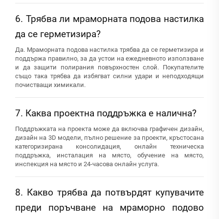
6. Трябва ли мраморната подова настилка
да се герметизира?
Да. Мраморната подова настилка трябва да се герметизира и
поддържа правилно, за да устои на ежедневното използване
и да защити полирания повърхностен слой. Покупателите
също така трябва да избягват силни удари и неподходящи
почистващи химикали.
7. Каква проектна поддръжка е налична?
Поддръжката на проекта може да включва графичен дизайн,
дизайн на 3D модели, пълно решение за проекти, кръстосана
категоризирана консолидация, онлайн техническа
поддръжка, инсталация на място, обучение на място,
инспекция на място и 24-часова онлайн услуга.
8. Какво трябва да потвърдят купувачите
преди поръчване на мраморно подово