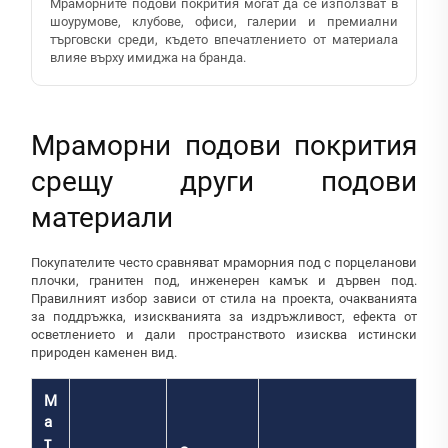
Мраморните подови покрития могат да се използват в
шоурумове, клубове, офиси, галерии и премиални
търговски среди, където впечатлението от материала
влияе върху имиджа на бранда.
Мраморни подови покрития
срещу други подови
материали
Покупателите често сравняват мраморния под с порцеланови
плочки, гранитен под, инженерен камък и дървен под.
Правилният избор зависи от стила на проекта, очакванията
за поддръжка, изискванията за издръжливост, ефекта от
осветлението и дали пространството изисква истински
природен каменен вид.
М
а
т