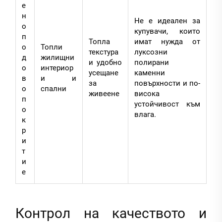
е
н
Не е идеален за
о
купувачи, които
п
Топла
имат нужда от
о
Топли
текстура
луксозни
д
жилищни
и удобно
полирани
о
интериор
усещане
каменни
в
и и
за
повърхности и по-
о
спални
живеене
висока
п
устойчивост към
о
влага.
к
р
и
т
и
е
Контрол на качеството и