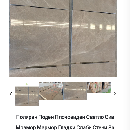
Полиран Поден Плочовиден Светло Сив
Мрамор Мармор Гладки Слаби Стени За