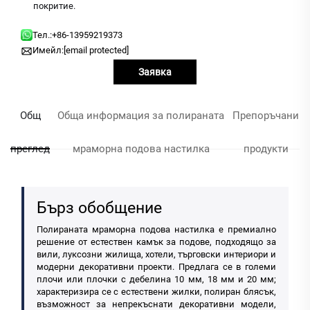
покритие.
Тел.:
+86-13959219373
Имейл:
[email protected]
Заявка
Общ
Обща информация за полираната
Препоръчани
преглед
мраморна подова настилка
продукти
Бърз обобщение
Полираната мраморна подова настилка е премиално
решение от естествен камък за подове, подходящо за
вили, луксозни жилища, хотели, търговски интериори и
модерни декоративни проекти. Предлага се в големи
плочи или плочки с дебелина 10 мм, 18 мм и 20 мм;
характеризира се с естествени жилки, полиран блясък,
възможност за непрекъснати декоративни модели,