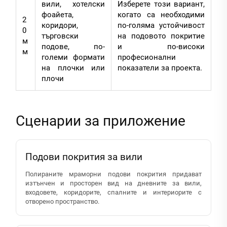
вили, хотелски
Изберете този вариант,
фоайета,
когато са необходими
2
коридори,
по-голяма устойчивост
0
търговски
на подовото покритие
м
подове, по-
и по-високи
м
големи формати
професионални
на плочки или
показатели за проекта.
плочи
Сценарии за приложение
Подови покрития за вили
Полираните мраморни подови покрития придават
изтънчен и просторен вид на дневните за вили,
входовете, коридорите, спалните и интериорите с
отворено пространство.