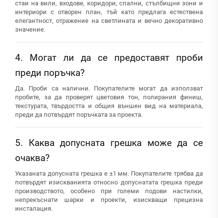
стаи на вили, входове, коридори, спални, стълбищни зони и
интериори с отворен план, тъй като предлага естествена
елегантност, отражение на светлината и вечно декоративно
значение.
4. Могат ли да се предоставят проби
преди поръчка?
Да. Проби са налични. Покупателите могат да използват
пробите, за да проверят цветовия тон, полирания финиш,
текстурата, твърдостта и общия външен вид на материала,
преди да потвърдят поръчката за проекта.
5. Каква допусната грешка може да се
очаква?
Указаната допусната грешка е ±1 мм. Покупателите трябва да
потвърдят изискванията относно допуснатата грешка преди
производството, особено при големи подови настилки,
непрекъснати шарки и проекти, изискващи прецизна
инсталация.