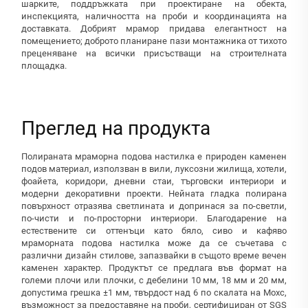
шарките, поддръжката при проектиране на обекта,
инспекцията, наличността на проби и координацията на
доставката. Добрият мрамор придава елегантност на
помещението; доброто планиране пази монтажника от тихото
преценяване на всички присъстващи на строителната
площадка.
Преглед на продукта
Полираната мраморна подова настилка е природен каменен
подов материал, използван в вили, луксозни жилища, хотели,
фоайета, коридори, дневни стаи, търговски интериори и
модерни декоративни проекти. Нейната гладка полирана
повърхност отразява светлината и допринася за по-светли,
по-чисти и по-просторни интериори. Благодарение на
естествените си оттенъци като бяло, сиво и кафяво
мраморната подова настилка може да се съчетава с
различни дизайн стилове, запазвайки в същото време вечен
каменен характер. Продуктът се предлага във формат на
големи плочи или плочки, с дебелини 10 мм, 18 мм и 20 мм,
допустима грешка ±1 мм, твърдост над 6 по скалата на Мохс,
възможност за предоставяне на проби, сертифициран от SGS