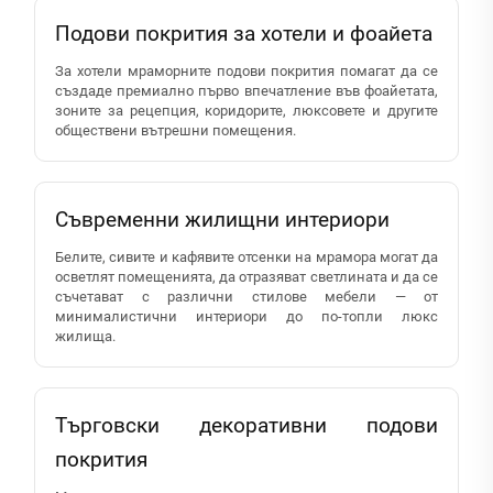
Подови покрития за хотели и фоайета
За хотели мраморните подови покрития помагат да се
създаде премиално първо впечатление във фоайетата,
зоните за рецепция, коридорите, люксовете и другите
обществени вътрешни помещения.
Съвременни жилищни интериори
Белите, сивите и кафявите отсенки на мрамора могат да
осветлят помещенията, да отразяват светлината и да се
съчетават с различни стилове мебели — от
минималистични интериори до по-топли люкс
жилища.
Търговски декоративни подови
покрития