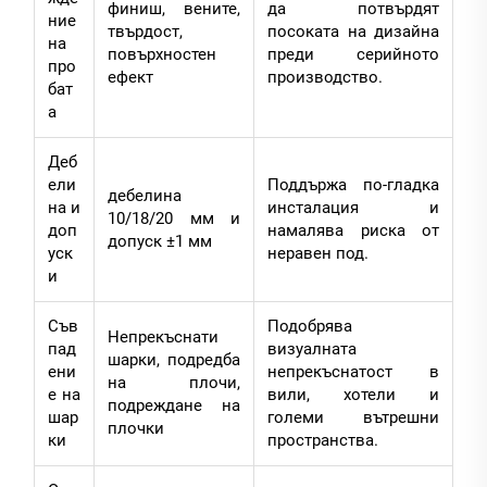
финиш, вените,
да потвърдят
ние
твърдост,
посоката на дизайна
на
повърхностен
преди серийното
про
ефект
производство.
бат
а
Деб
ели
Поддържа по-гладка
дебелина
на и
инсталация и
10/18/20 мм и
доп
намалява риска от
допуск ±1 мм
уск
неравен под.
и
Съв
Подобрява
Непрекъснати
пад
визуалната
шарки, подредба
ени
непрекъснатост в
на плочи,
е на
вили, хотели и
подреждане на
шар
големи вътрешни
плочки
ки
пространства.