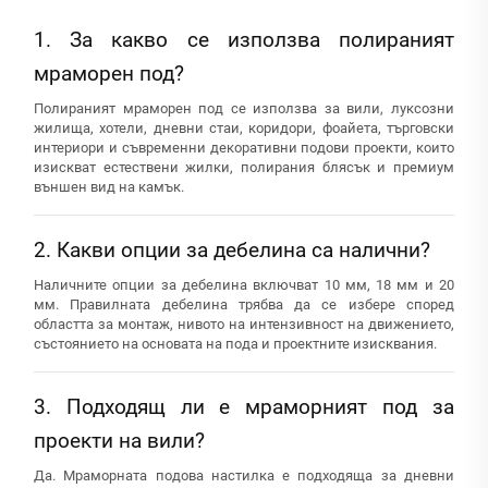
1. За какво се използва полираният
мраморен под?
Полираният мраморен под се използва за вили, луксозни
жилища, хотели, дневни стаи, коридори, фоайета, търговски
интериори и съвременни декоративни подови проекти, които
изискват естествени жилки, полирания блясък и премиум
външен вид на камък.
2. Какви опции за дебелина са налични?
Наличните опции за дебелина включват 10 мм, 18 мм и 20
мм. Правилната дебелина трябва да се избере според
областта за монтаж, нивото на интензивност на движението,
състоянието на основата на пода и проектните изисквания.
3. Подходящ ли е мраморният под за
проекти на вили?
Да. Мраморната подова настилка е подходяща за дневни