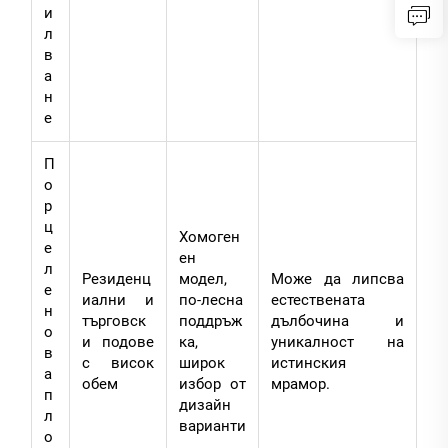
и
л
в
а
н
е
П
о
р
ц
Хомоген
е
ен
л
Резиденц
модел,
Може да липсва
е
иални и
по-лесна
естествената
н
търговск
поддръж
дълбочина и
о
и подове
ка,
уникалност на
в
с висок
широк
истинския
а
обем
избор от
мрамор.
п
дизайн
л
варианти
о