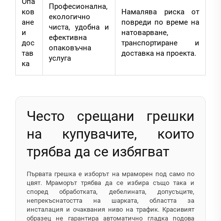
Опа
Професионална,
ков
Намалява риска от
екологично
ане
повреди по време на
чиста, удобна и
и
натоварване,
ефективна
дос
транспортиране и
опаковъчна
тав
доставка на проекта.
услуга
ка
Често срещани грешки
на купувачите, които
трябва да се избягват
Първата грешка е изборът на мраморен под само по
цвят. Мраморът трябва да се избира също така и
според обработката, дебелината, допусъците,
непрекъснатостта на шарката, областта за
инсталация и очаквания ниво на трафик. Красивият
образец не гарантира автоматично гладка подова