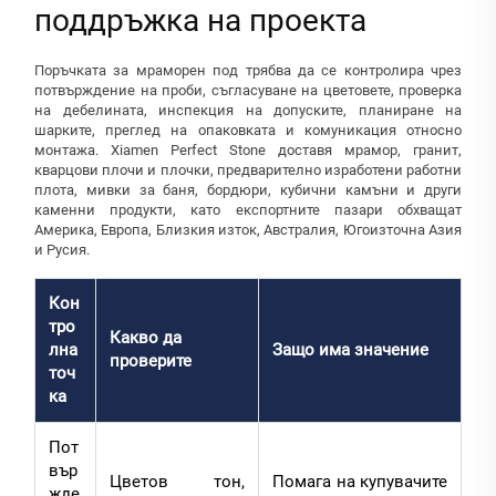
поддръжка на проекта
Поръчката за мраморен под трябва да се контролира чрез
потвърждение на проби, съгласуване на цветовете, проверка
на дебелината, инспекция на допуските, планиране на
шарките, преглед на опаковката и комуникация относно
монтажа. Xiamen Perfect Stone доставя мрамор, гранит,
кварцови плочи и плочки, предварително изработени работни
плота, мивки за баня, бордюри, кубични камъни и други
каменни продукти, като експортните пазари обхващат
Америка, Европа, Близкия изток, Австралия, Югоизточна Азия
и Русия.
Кон
тро
Какво да
лна
Защо има значение
проверите
точ
ка
Пот
вър
Цветов тон,
Помага на купувачите
жде