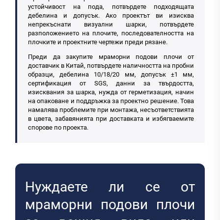
устойчивост на пода, потвърдете подходящата
дебелина и допусък. Ако проектът ви изисква
непрекъснати визуални шарки, потвърдете
разположението на плочите, последователността на
плочките и проектните чертежи преди рязане.
Преди да закупите мраморни подови плочи от
доставчик в Китай, потвърдете наличността на пробни
образци, дебелина 10/18/20 мм, допусък ±1 мм,
сертификация от SGS, данни за твърдостта,
изисквания за шарка, нужда от герметизация, начин
на опаковане и поддръжка за проектно решение. Това
намалява проблемите при монтажа, несъответствията
в цвета, забавянията при доставката и избягваемите
спорове по проекта.
Нуждаете ли се от
мраморни подови плочи