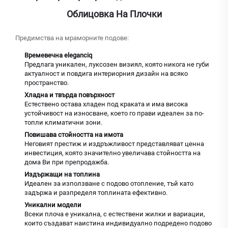
Облицовка На Плочки
Предимства на мраморните подове:
Времевечна eleganciq
Предлага уникален, луксозен визиял, която никога не губи
актуалност и повдига интериорния дизайн на всяко
пространство.
Хладна и твърда повърхност
Естествено остава хладен под краката и има висока
устойчивост на износване, което го прави идеален за по-
топли климатични зони.
Повишава стойността на имота
Неговият престиж и издръжливост представляват ценна
инвестиция, която значително увеличава стойността на
дома Ви при препродажба.
Издържащи на топлина
Идеален за използване с подово отопление, тъй като
задържа и разпределя топлината ефективно.
Уникални модели
Всеки плоча е уникална, с естествени жилки и вариации,
които създават наистина индивидуално подредено подово