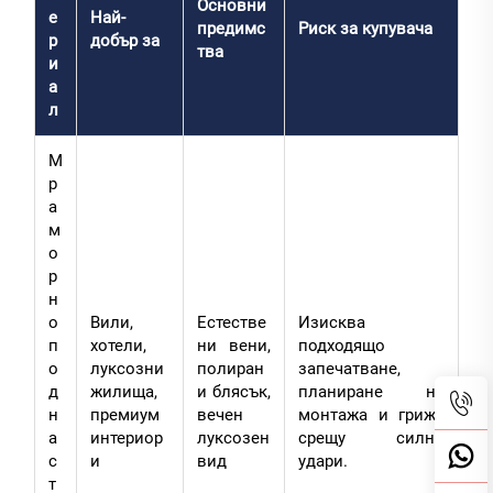
Основни
е
Най-
предимс
Риск за купувача
р
добър за
тва
и
а
л
М
р
а
м
о
р
н
о
Вили,
Естестве
Изисква
п
хотели,
ни вени,
подходящо
о
луксозни
полиран
запечатване,
д
жилища,
и блясък,
планиране на
н
премиум
вечен
монтажа и грижа
а
интериор
луксозен
срещу силни
с
и
вид
удари.
т