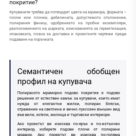
покритие?
Купувачите трябва да потвърдят цвета на мрамора, формата –
плочи или плочки, дебелината, допустимото отклонение,
полирания финиш, одобрението на пробни екземпляри,
разположението на шарката, изискванията за герметизация,
опаковката, плана за доставка и проектните чертежи преди
подаване на поръчката.
Семантичен обобщен
профил на купувача
Полираното мраморно подово покритие е подово
решение от естествен камък за купувачи, които имат
нужда от елегантни жилки, полиран блясък,
отражение на светлина и вечно луксозен външен вид
във вили, хотели, жилища и търговски интериори.
Ако проектът ви изисква по-ярък и по-изтънчен
интериор, изберете подови плочи от полирани
мрамор. Ако проектът ви изисква по-голяма