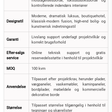
modtagelsesborde, luksusbutiksborde og
kontrollerede indendørs interiører
Moderne, dramatisk luksus, boutiquehotel,
Designstil
klassisk-modern fusion, high-end bolig- og
kunstnerisk indretningsstil
Livslang support underlagt projektvilkår og
Garanti
korrekt brugsforhold
Efter-salgs
Online teknisk support og gratis
service
reservedelsstøtte i henhold til projektvilkår
MOQ
100 kvm
Tilpasset efter projektkrav, herunder plader,
vægpaneler, vaskemøbler, kaminpaneler,
Anvendelse
bordplader, møbeldele og kommercielle
dekorative borde
Tilpasset størrelse tilgængelig i henhold til
Størrelse
tegninger og skærelister