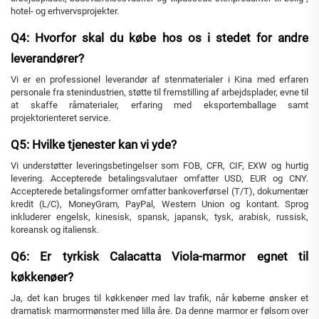
hotel- og erhvervsprojekter.
Q4: Hvorfor skal du købe hos os i stedet for andre
leverandører?
Vi er en professionel leverandør af stenmaterialer i Kina med erfaren
personale fra stenindustrien, støtte til fremstilling af arbejdsplader, evne til
at skaffe råmaterialer, erfaring med eksportemballage samt
projektorienteret service.
Q5: Hvilke tjenester kan vi yde?
Vi understøtter leveringsbetingelser som FOB, CFR, CIF, EXW og hurtig
levering. Accepterede betalingsvalutaer omfatter USD, EUR og CNY.
Accepterede betalingsformer omfatter bankoverførsel (T/T), dokumentær
kredit (L/C), MoneyGram, PayPal, Western Union og kontant. Sprog
inkluderer engelsk, kinesisk, spansk, japansk, tysk, arabisk, russisk,
koreansk og italiensk.
Q6: Er tyrkisk Calacatta Viola-marmor egnet til
køkkenøer?
Ja, det kan bruges til køkkenøer med lav trafik, når køberne ønsker et
dramatisk marmormønster med lilla åre. Da denne marmor er følsom over