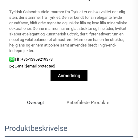
Tyrkisk Calacatta Viola-marmor fra Tyrkiet er en højkvalitet naturlig
sten, der stammer fra Tyrkiet. Den er kendt for sin elegante hvide
grundfarve, blidt gråe mønstre og unikke lilla og lyse lilla mineraliske
dekorationer. Denne marmor har en glat struktur og fine åder, hvilket
skaber et elegant og kunstnerisk udtryk, der tilfører ethvert rum en
nobel og velafbalanceret atmosfære. Marmoren har en fin struktur,
høj glans og er nem at polere samt anvendes bredt i high-end-
indreprojekter.
Tlf.:
+86-13959219373
E-mail:
[email protected]
Anmodning
Oversigt
Anbefalede Produkter
Produktbeskrivelse