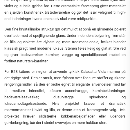
violet og subtile gyldne åre. Dette dramatiske farvesprog giver materialet
en sjælden kunstnerisk tilstedeværelse og gør det især velegnet til high-
end-indretninger, hvor stenen selv skal være midtpunktet.
Den fine krystallinske struktur gør det muligt at opnå en glimrende poleret
overflade med et spejllignende glans. Under indendørs belysning fremstår
de lilla og violette åre dybere og mere tredimensionale, hvilket blander
klassisk pragt med moderne luksus. Stenen føles kølig og glat at røre ved
og giver badeværelser, kaminer, vægge og specialtilpasset møbel en
forfinet natursten-karakter.
For B2B-købere er nøglen at anvende tyrkisk Calacatta Viola-marmor på
det rigtige sted. Den er smuk, men følsom over for sure stoffer og skarpe
rengøringsmidler, så den er bedre egnet til elegante anvendelser med lav
til medium intensitet, såsom accentvægge, kaminbeklædninger,
badeværelsesvasker, dusurvægge, spiseborde og
luksusmodtagelsesborde. Hvis projektet kræver et dramatisk
marmormønster i hvidt og lilla, er denne sten et fremragende valg. Hvis
projektet kræver slidstærke køkkenarbejdsflader eller udendørs
gulvbelægning, bør der i stedet overvejes en mere holdbar sten.