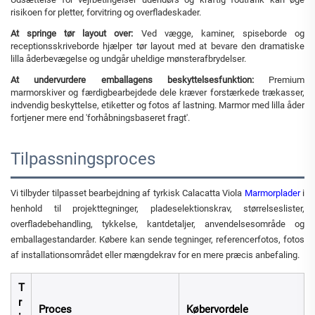
risikoen for pletter, forvitring og overfladeskader.
At springe tør layout over:
Ved vægge, kaminer, spiseborde og
receptionsskriveborde hjælper tør layout med at bevare den dramatiske
lilla åderbevægelse og undgår uheldige mønsterafbrydelser.
At undervurdere emballagens beskyttelsesfunktion:
Premium
marmorskiver og færdigbearbejdede dele kræver forstærkede trækasser,
indvendig beskyttelse, etiketter og fotos af lastning. Marmor med lilla åder
fortjener mere end 'forhåbningsbaseret fragt'.
Tilpassningsproces
Vi tilbyder tilpasset bearbejdning af tyrkisk Calacatta Viola
Marmorplader
i
henhold til projekttegninger, pladeselektionskrav, størrelseslister,
overfladebehandling, tykkelse, kantdetaljer, anvendelsesområde og
emballagestandarder. Købere kan sende tegninger, referencerfotos, fotos
af installationsområdet eller mængdekrav for en mere præcis anbefaling.
T
r
Proces
Købervordele