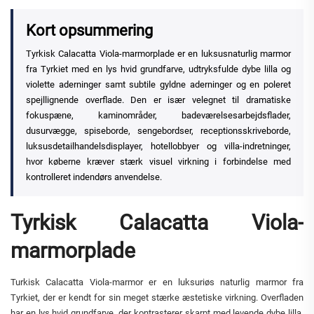
Kort opsummering
Tyrkisk Calacatta Viola-marmorplade er en luksusnaturlig marmor
fra Tyrkiet med en lys hvid grundfarve, udtryksfulde dybe lilla og
violette aderninger samt subtile gyldne aderninger og en poleret
spejllignende overflade. Den er især velegnet til dramatiske
fokuspæne, kaminområder, badeværelsesarbejdsflader,
dusurvægge, spiseborde, sengebordser, receptionsskriveborde,
luksusdetailhandelsdisplayer, hotellobbyer og villa-indretninger,
hvor køberne kræver stærk visuel virkning i forbindelse med
kontrolleret indendørs anvendelse.
Tyrkisk Calacatta Viola-
marmorplade
Turkisk Calacatta Viola-marmor er en luksuriøs naturlig marmor fra
Tyrkiet, der er kendt for sin meget stærke æstetiske virkning. Overfladen
har en lys hvid grundfarve, der kontrasterer skarpt med levende dybe lilla,