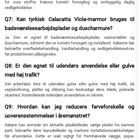
for sure stoffer, kræves korrekt forsegling og omhyggelig daglig
vedligeholdelse.
Q7: Kan tyrkisk Calacatta Viola-marmor bruges til
badeværelsesarbejdsplader og duscharmure?
Ja. Den er egnet til badeværelsesarbejdsplader, vaskemøbler og
duscharmure, såfremt den er korrekt forseglet og installeret. Køberne bør
bekræfte overfladebehandling, kantbehandling og vedligeholdelseskrav
før produktionen påbegyndes.
Q8: Er den egnet til udendørs anvendelse eller gulve
med høj trafik?
Det anbefales ikke til udendørs gulve eller gulve med høj trafik, da
vejrpåvirkning, pletter og slibning kan beskadige dens bløde, polerede
skønhed. Kontrollerede indendørs anvendelser er sikrere.
Q9: Hvordan kan jeg reducere farveforskelle og
uoverensstemmelser i åremønstret?
Købere kan anmode om aktuelle pladebilleder, vælge plader fra samme
parti, bekræfte tørre layoutbilleder og markere installationsrækkefølgen
før afsendelse. Dette er især vigtigt for fremhævede vægge, pejse,