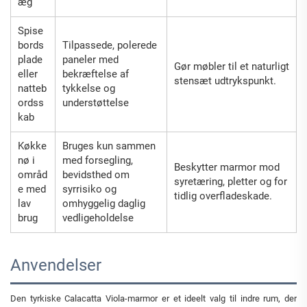
æg
Spise
bords
Tilpassede, polerede
plade
paneler med
Gør møbler til et naturligt
eller
bekræftelse af
stensæt udtrykspunkt.
natteb
tykkelse og
ordss
understøttelse
kab
Køkke
Bruges kun sammen
nø i
med forsegling,
Beskytter marmor mod
områd
bevidsthed om
syretæring, pletter og for
e med
syrrisiko og
tidlig overfladeskade.
lav
omhyggelig daglig
brug
vedligeholdelse
Anvendelser
Den tyrkiske Calacatta Viola-marmor er et ideelt valg til indre rum, der