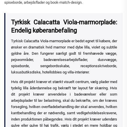
spiseborde, arbejdsflader og book-match-design.
Tyrkisk Calacatta Viola-marmorplade:
Endelig køberanbefaling
Tyrkisk Calacatta Viola-marmorplade er bedst egnet til købere, der
ønsker en dramatisk hvid marmor med dybe lilla, violet og subtile
gyldne åre. Den fungerer særligt godt til fremhævede vægge,
pejseområder, badeværelsesarbejdsflader, dusvvægge,
spiseborde, sengebordsskabe, receptionsskriveborde,
luksusbutiksdiske, hotellobbies og villa-interiører.
Hvis dit projekt kræver et stærkt visuelt centrum, vælg plader med
tydelig lilla åderdannelse og bekræft tør layout før skæring. Hvis
dit projekt kræver anvendelse i badeværelser eller som
arbejdsplader til lav belastning, skal du bekræfte, om der kræves
forsegling, hvilken overfladebehandling der skal anvendes, hvilken
kantbehandling der er nødvendig, samt vedligeholdelseskravene,
inden produktionen påbegyndes. Hvis dit projekt kræver udendørs
gulve eller gulve til høj trafik, vælg i stedet en mere holdbar og