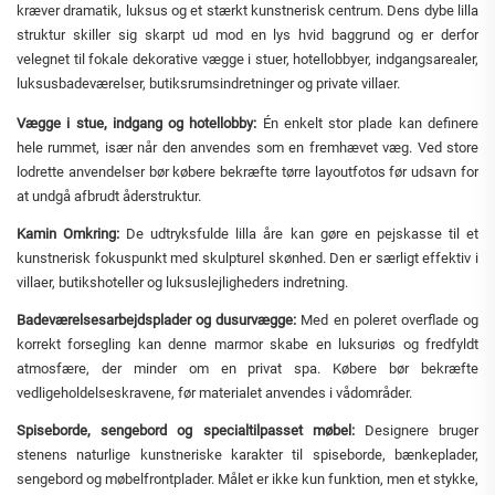
kræver dramatik, luksus og et stærkt kunstnerisk centrum. Dens dybe lilla
struktur skiller sig skarpt ud mod en lys hvid baggrund og er derfor
velegnet til fokale dekorative vægge i stuer, hotellobbyer, indgangsarealer,
luksusbadeværelser, butiksrumsindretninger og private villaer.
Vægge i stue, indgang og hotellobby:
Én enkelt stor plade kan definere
hele rummet, især når den anvendes som en fremhævet væg. Ved store
lodrette anvendelser bør købere bekræfte tørre layoutfotos før udsavn for
at undgå afbrudt åderstruktur.
Kamin Omkring:
De udtryksfulde lilla åre kan gøre en pejskasse til et
kunstnerisk fokuspunkt med skulpturel skønhed. Den er særligt effektiv i
villaer, butikshoteller og luksuslejligheders indretning.
Badeværelsesarbejdsplader og dusurvægge:
Med en poleret overflade og
korrekt forsegling kan denne marmor skabe en luksuriøs og fredfyldt
atmosfære, der minder om en privat spa. Købere bør bekræfte
vedligeholdelseskravene, før materialet anvendes i vådområder.
Spiseborde, sengebord og specialtilpasset møbel:
Designere bruger
stenens naturlige kunstneriske karakter til spiseborde, bænkeplader,
sengebord og møbelfrontplader. Målet er ikke kun funktion, men et stykke,