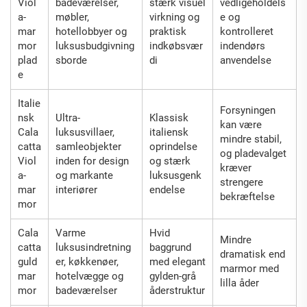
Viol
badeværelser,
stærk visuel
vedligeholdels
a-
møbler,
virkning og
e og
mar
hotellobbyer og
praktisk
kontrolleret
mor
luksusbudgivning
indkøbsvær
indendørs
plad
sborde
di
anvendelse
e
Italie
Forsyningen
nsk
Ultra-
Klassisk
kan være
Cala
luksusvillaer,
italiensk
mindre stabil,
catta
samleobjekter
oprindelse
og pladevalget
Viol
inden for design
og stærk
kræver
a-
og markante
luksusgenk
strengere
mar
interiører
endelse
bekræftelse
mor
Cala
Varme
Hvid
Mindre
catta
luksusindretning
baggrund
dramatisk end
guld
er, køkkenøer,
med elegant
marmor med
mar
hotelvægge og
gylden-grå
lilla åder
mor
badeværelser
åderstruktur