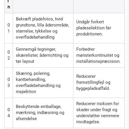
i
n
Bekræft pladefotos, hvid
Undgår forkert
0
grundtone, lilla åderområde,
pladeselektion før
1
størrelse, tykkelse og
produktionen.
overfladebehandling
Gennemgå tegninger,
Forbedrer
0
skærelister, åderrichting og
mønsterkontinuitet og
2
tør layout
installationspræcision.
Skæring, polering,
Reducerer
0
kantbehandling,
fremstillingfejl og
3
overfladebehandling og
byggepladsaffald.
inspektion
Reducerer risikoen for
Beskyttende emballage,
0
skader under fragt og
mærkning, indlæsning og
4
understøtter nemmere
afsendelse
modtagelse.