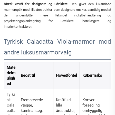
Stærk værdi for designere og udviklere:
Den giver den luksuriøse
marmoroptik med lilla årestruktur, som designere ønsker, samtidig med at
den understøtter mere fleksibel indkøbshåndtering og
projekteringsplanlægning for udviklere, hotellægere og
interiørkontraktører.
Tyrkisk Calacatta Viola-marmor mod
andre luksusmarmorvalg
Mate
rielm
Bedst til
Hovedfordel
Køberrisiko
uligh
ed
Tyrki
sk
Fremhævede
Kraftfuld
Kræver
Cala
vægge,
lilla
forsegling,
catta
kaminanlæg,
årestruktur,
omhyggelig