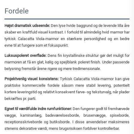
Fordele
Højst dramatisk udseende:
Den lyse hvide baggrund og de levende lilla åre
skaber en kraftfuld visuel kontrast. I forhold til almindelig hvid marmor har
tyrkisk Calacatta Viola-marmor en stærkere personlighed og en bedre
evne til at fungere som et fokuspunkt.
Luksuspoleret overflade:
Dens fin krystallinske struktur gør det muligt for
marmoren at få en glat, kølig og spejlblank poleret finish. Under passende
belysning fremstår årene rigere og mere tredimensionale.
Projektvenlig visuel konsistens:
Tyrkisk Calacatta Viola-marmor kan give
praktiske kommercielle fordele såsom mere stabil levering, potentielt
kortere leveringstid og relativt konsekvent farve- og teksturvalg, når plader
bekræftes pr. parti.
Egnet til værdifulde indre rumfunktioner:
Den fungerer godt til fremhævede
vægge, kaminanlæg, badeværelsesborde, bruservægge, spiseborde,
receptionsskriveborde og butiksborde. I disse anvendelser maksimeres
stenens dekorative værdi, mens brugsrisikoen forbliver kontrollerbar.