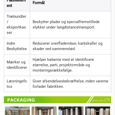
Pakkeelem
Formål
ent
Træbundter
/
Beskytter plader og specialfremstillede
eksportkas
stykker under langdistancetransport.
ser
Indre
Reducerer overfladeridser, kantskaller og
Beskyttelse
skader ved sammenstød.
Hjælper køberne med at identificere
Mærker og
størrelse, parti, projektområde og
identificerer
monteringsrækkefølge.
Læsningsfo
Giver afsendelsesbekræftelse, inden varerne
tos
forlader fabrikken.