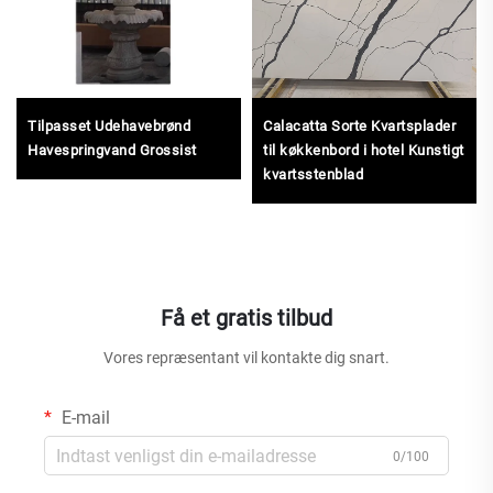
Tilpasset Udehavebrønd
Calacatta Sorte Kvartsplader
Havespringvand Grossist
til køkkenbord i hotel Kunstigt
kvartsstenblad
Få et gratis tilbud
Vores repræsentant vil kontakte dig snart.
E-mail
0/100