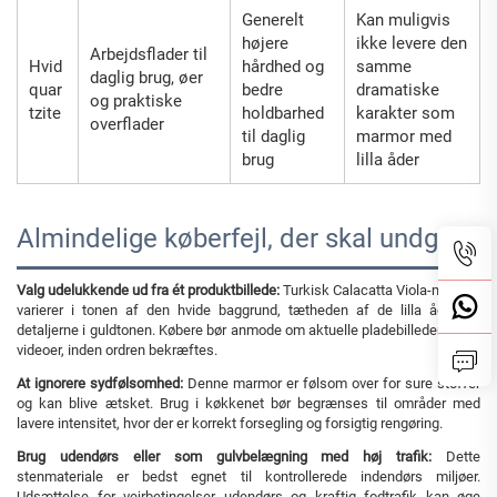
Generelt
Kan muligvis
højere
ikke levere den
Arbejdsflader til
Hvid
hårdhed og
samme
daglig brug, øer
quar
bedre
dramatiske
og praktiske
tzite
holdbarhed
karakter som
overflader
til daglig
marmor med
brug
lilla åder
Almindelige køberfejl, der skal undgås
Valg udelukkende ud fra ét produktbillede:
Turkisk Calacatta Viola-marmor
varierer i tonen af den hvide baggrund, tætheden af de lilla åder og
detaljerne i guldtonen. Købere bør anmode om aktuelle pladebilleder eller -
videoer, inden ordren bekræftes.
At ignorere sydfølsomhed:
Denne marmor er følsom over for sure stoffer
og kan blive ætsket. Brug i køkkenet bør begrænses til områder med
lavere intensitet, hvor der er korrekt forsegling og forsigtig rengøring.
Brug udendørs eller som gulvbelægning med høj trafik:
Dette
stenmateriale er bedst egnet til kontrollerede indendørs miljøer.
Udsættelse for vejrbetingelser udendørs og kraftig fodtrafik kan øge