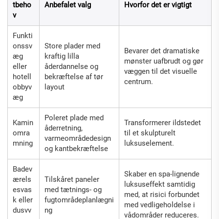
tbeho
Anbefalet valg
Hvorfor det er vigtigt
v
Funkti
onssv
Store plader med
Bevarer det dramatiske
æg
kraftig lilla
mønster uafbrudt og gør
eller
åderdannelse og
væggen til det visuelle
hotell
bekræftelse af tør
centrum.
obbyv
layout
æg
Poleret plade med
Kamin
Transformerer ildstedet
åderretning,
omra
til et skulpturelt
varmeområdedesign
mning
luksuselement.
og kantbekræftelse
Badev
Skaber en spa-lignende
ærels
Tilskåret paneler
luksuseffekt samtidig
esvas
med tætnings- og
med, at risici forbundet
k eller
fugtområdeplanlægni
med vedligeholdelse i
dusvv
ng
vådområder reduceres.