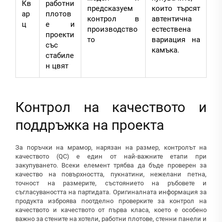
Кв
работни
предсказуем
които търсят
ар
плотов
контрол в
автентична
ц
е и
производство
естествена
проекти
то
вариация на
със
камъка.
стабиле
н цвят
Контрол на качеството и
поддръжка на проекта
За поръчки на мрамор, нарязан на размер, контролът на
качеството (QC) е един от най-важните етапи при
закупуването. Всеки елемент трябва да бъде проверен за
качество на повърхността, пукнатини, нежелани петна,
точност на размерите, състоянието на ръбовете и
съгласуваността на партидата. Оригиналната информация за
продукта изброява поотделно проверките за контрол на
качеството и качеството от първа класа, което е особено
важно за стените на хотели, работни плотове, стенни панели и