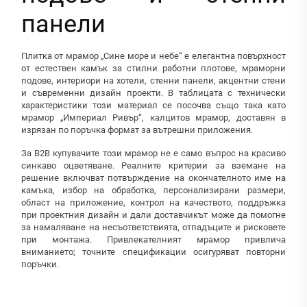
панели
Плитка от мрамор „Сине море и небе“ е елегантна повърхност
от естествен камък за стилни работни плотове, мраморни
подове, интериори на хотели, стенни панели, акцентни стени
и съвременни дизайн проекти. В таблицата с технически
характеристики този материал се посочва също така като
мрамор „Империал Ривър“, калцитов мрамор, доставян в
изрязан по поръчка формат за вътрешни приложения.
За B2B купувачите този мрамор не е само въпрос на красиво
синкаво оцветяване. Реалните критерии за вземане на
решение включват потвърждение на окончателното име на
камъка, избор на обработка, персонализирани размери,
област на приложение, контрол на качеството, поддръжка
при проектния дизайн и дали доставчикът може да помогне
за намаляване на несъответствията, отпадъците и рисковете
при монтажа. Привлекателният мрамор привлича
вниманието; точните спецификации осигуряват повторни
поръчки.