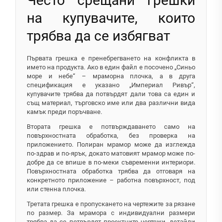
Често срещани грешки
на купувачите, които
трябва да се избягват
Първата грешка е пренебрегването на конфликта в
името на продукта. Ако в един файл е посочено „Синьо
море и небе“ – мраморна плочка, а в друга
спецификация е указано „Империал Ривър“,
купувачите трябва да потвърдят дали това са един и
същ материал, търговско име или два различни вида
камък преди поръчване.
Втората грешка е потвърждаването само на
повърхностната обработка, без проверка на
приложението. Полиран мрамор може да изглежда
по-здрав и по-ярък, докато матовият мрамор може по-
добре да се впише в по-меки съвременни интериори.
Повърхностната обработка трябва да отговаря на
конкретното приложение – работна повърхност, под
или стенна плочка.
Третата грешка е пропускането на чертежите за рязане
по размер. За мрамора с индивидуални размери
трябва да се потвърдят проектните чертежи, детайли