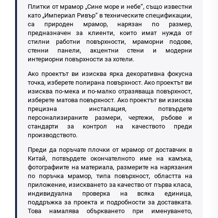
Плитки от мрамор „Сине море и небе“, също известни
като „Империал Ривър“ в техническите спецификации,
са природен мрамор, нарязан по размер,
предназначен за клиенти, които имат нужда от
стилни работни повърхности, мраморни подове,
стенни панели, акцентни стени и модерни
интериорни повърхности за хотели.
Ако проектът ви изисква ярка декоративна фокусна
точка, изберете полирана повърхност. Ако проектът ви
изисква по-мека и по-малко отразяваща повърхност,
изберете матова повърхност. Ако проектът ви изисква
прецизна инсталация, потвърдете
персонализираните размери, чертежи, ръбове и
стандарти за контрол на качеството преди
производството.
Преди да поръчате плочки от мрамор от доставчик в
Китай, потвърдете окончателното име на камъка,
фотографиите на материала, размерите на нарязания
по поръчка мрамор, типа повърхност, областта на
приложение, изискването за качество от първа класа,
индивидуална проверка на всяка единица,
поддръжка за проекта и подробности за доставката.
Това намалява объркването при именуването,