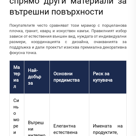
спрямо други материали за
вътрешни повърхности
Покупателите често сравняват този мрамор с порцеланова
плочка, гранит, кварц и изкуствен камък. Правилният избор
зависи от естествения външен вид, нуждата от индивидуални
размери, координацията с дизайна, очакванията за
поддръжка и дали проектът изисква премиална декоративна
фокусна точка.
Ма
Най-
тер
Основни
Риск за
добър
иа
предимства
купувача
за
л
Си
нь
о
мо
Вътреш
ре
Елегантна
Имената на
ни
и
естествена
продуктите,
интерио