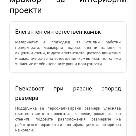
проекти
Елегантен син естествен камък
Материалът е подходящ за стилни работни
повърхности, мраморни подове, стенни панели и
акцентни стени, където елегантното цветово движение
и самоличността на естествения камък имат по-голямо
значение от обикновените равни повърхности.
Гъвкавост при рязане според
размера
Поддръжка за персонализирани размери улеснява
съответствието с проектните чертежи, размерите на
стените, подовите разположения, размерите на
работните повърхности и спецификациите за интериора
на хотели.