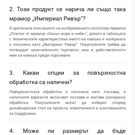
2. Този продукт се нарича ли също така
мрамор „Империал Ривър“?
В оригинала описанието на изображението използва термина
„Плитки от мрамор «Синьо море и небе»“, докато в таблицата
с техническите характеристики името на камъка и материала
е посочено като „Империал Ривър“. Покупателите трябва да
потвърдят окончателното търговско име и действителното
име на камъка преди поръчване.
3. Какви опции за повърхностна
обработка са налични?
Повърхностната обработка е посочена като лъскава, а
наличните варианти включват лъскава и матова (хонирана)
обработка. Покупателите могат да избират според
дизайнерския стил на проекта, осветлението и изискванията
за поддръжка.
4. Може ли размерът да бъде