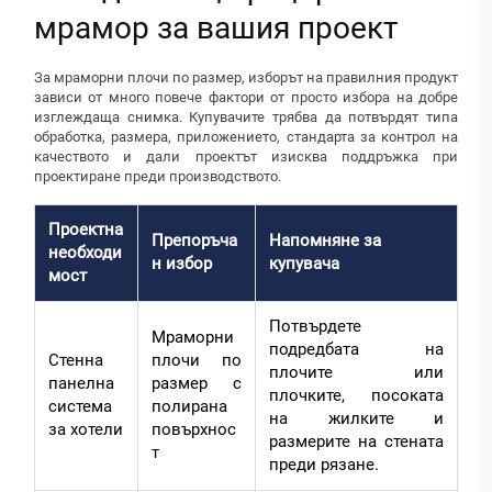
мрамор за вашия проект
За мраморни плочи по размер, изборът на правилния продукт
зависи от много повече фактори от просто избора на добре
изглеждаща снимка. Купувачите трябва да потвърдят типа
обработка, размера, приложението, стандарта за контрол на
качеството и дали проектът изисква поддръжка при
проектиране преди производството.
Проектна
Препоръча
Напомняне за
необходи
н избор
купувача
мост
Потвърдете
Мраморни
подредбата на
Стенна
плочи по
плочите или
панелна
размер с
плочките, посоката
система
полирана
на жилките и
за хотели
повърхнос
размерите на стената
т
преди рязане.