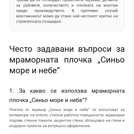
за ръбовете, количеството и посоката на монтаж
преди производството. В противен случай
монтажникът може да стане най-честният критик на
строителната площадка.
Често задавани въпроси за
мраморната плочка „Синьо
море и небе“
1. За какво се използва мраморната
плочка „Синьо море и небе“?
Плитки от мрамор „Синьо море и небе“ се използват за
интериори на хотели, стилни работни повърхности, мраморни
подове, стенни панели, акцентни стени, облицовка на стени и
модерни проекти за вътрешно оформление.