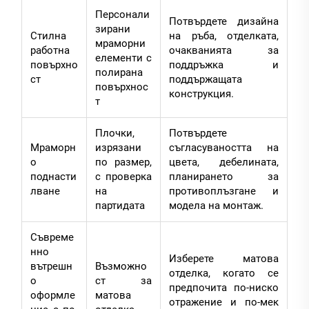
Персонали
Потвърдете дизайна
зирани
Стилна
на ръба, отделката,
мраморни
работна
очакванията за
елементи с
повърхно
поддръжка и
полирана
ст
поддържащата
повърхнос
конструкция.
т
Плочки,
Потвърдете
Мраморн
изрязани
съгласуваността на
о
по размер,
цвета, дебелината,
поднасти
с проверка
планирането за
лване
на
противоплъзгане и
партидата
модела на монтаж.
Съвреме
нно
Изберете матова
вътрешн
Възможно
отделка, когато се
о
ст за
предпочита по-ниско
оформле
матова
отражение и по-мек