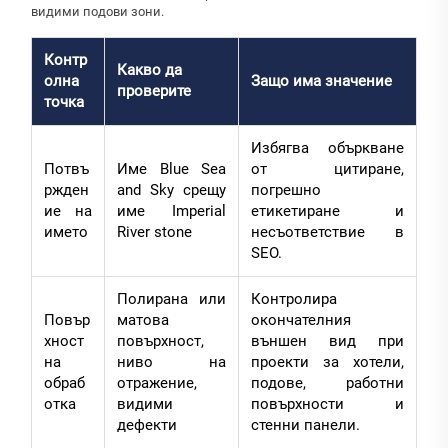
видими подови зони.
Контр
Какво да
олна
Защо има значение
проверите
точка
Избягва объркване
Потвъ
Име Blue Sea
от цитиране,
ржден
and Sky срещу
погрешно
ие на
име Imperial
етикетиране и
името
River stone
несъответствие в
SEO.
Полирана или
Контролира
Повър
матова
окончателния
хност
повърхност,
външен вид при
на
ниво на
проекти за хотели,
обраб
отражение,
подове, работни
отка
видими
повърхности и
дефекти
стенни панели.