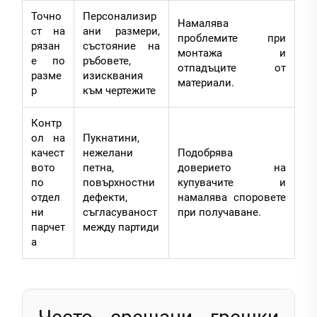
Точно
Персонализир
Намалява
ст на
ани размери,
проблемите при
рязан
състояние на
монтажа и
е по
ръбовете,
отпадъците от
разме
изисквания
материали.
р
към чертежите
Контр
ол на
Пукнатини,
качест
нежелани
Подобрява
вото
петна,
доверието на
по
повърхностни
купувачите и
отдел
дефекти,
намалява споровете
ни
съгласуваност
при получаване.
парчет
между партиди
а