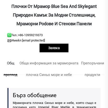
Плочки От Мрамор Blue Sea And Skylegant
Природен Камък За Модни Столешници,
Мраморни Podове И Стенови Панели
Тел.:
+86-13959219373
Имейл:
[email protected]
Заявка
Общ
Обща информация за мраморната
Препоръчани
преглед
плочка Синьо море и небе
продукти
Бърз обобщение
Мраморната плочка Синьо море и небе, която също е
посочена като Imperial River Marble в техническите