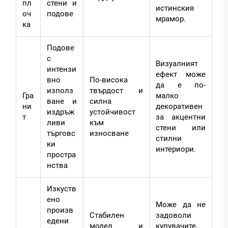
пл
стени и
истинския
оч
подове
мрамор.
ка
Подове
с
Визуалният
интензи
ефект може
вно
По-висока
да е по-
използ
твърдост и
Гра
малко
ване и
силна
ни
декоративен
издръж
устойчивост
т
за акцентни
ливи
към
стени или
търговс
износване
стилни
ки
интериори.
простра
нства
Изкуств
ено
Може да не
произв
Стабилен
задоволи
едени
модел и
купувачите,