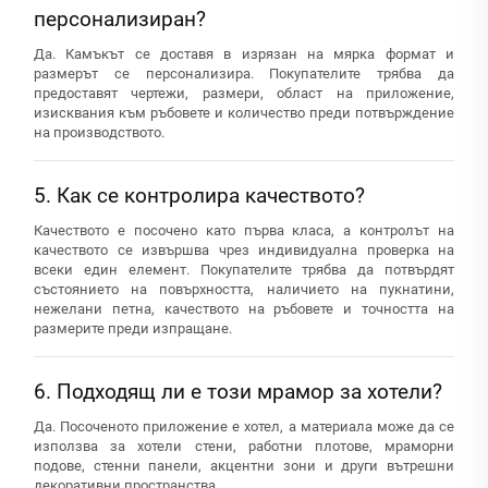
персонализиран?
Да. Камъкът се доставя в изрязан на мярка формат и
размерът се персонализира. Покупателите трябва да
предоставят чертежи, размери, област на приложение,
изисквания към ръбовете и количество преди потвърждение
на производството.
5. Как се контролира качеството?
Качеството е посочено като първа класа, а контролът на
качеството се извършва чрез индивидуална проверка на
всеки един елемент. Покупателите трябва да потвърдят
състоянието на повърхността, наличието на пукнатини,
нежелани петна, качеството на ръбовете и точността на
размерите преди изпращане.
6. Подходящ ли е този мрамор за хотели?
Да. Посоченото приложение е хотел, а материала може да се
използва за хотели стени, работни плотове, мраморни
подове, стенни панели, акцентни зони и други вътрешни
декоративни пространства.