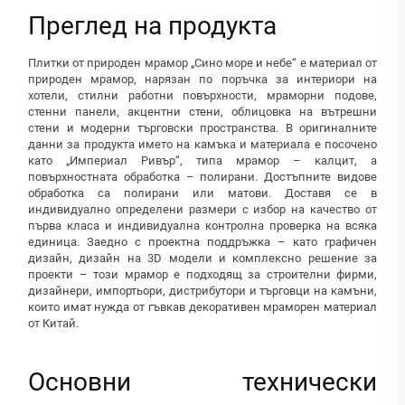
Преглед на продукта
Плитки от природен мрамор „Сино море и небе“ е материал от
природен мрамор, нарязан по поръчка за интериори на
хотели, стилни работни повърхности, мраморни подове,
стенни панели, акцентни стени, облицовка на вътрешни
стени и модерни търговски пространства. В оригиналните
данни за продукта името на камъка и материала е посочено
като „Империал Ривър“, типа мрамор – калцит, а
повърхностната обработка – полирани. Достъпните видове
обработка са полирани или матови. Доставя се в
индивидуално определени размери с избор на качество от
първа класа и индивидуална контролна проверка на всяка
единица. Заедно с проектна поддръжка – като графичен
дизайн, дизайн на 3D модели и комплексно решение за
проекти – този мрамор е подходящ за строителни фирми,
дизайнери, импортьори, дистрибутори и търговци на камъни,
които имат нужда от гъвкав декоративен мраморен материал
от Китай.
Основни технически