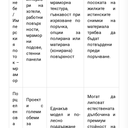
не
мраморна
посоката на
ри на
бе
текстура,
жилките и
хотели,
/
гъвкавост при
истинските
работни
Им
изрязване по
снимки на
повърх
пе
поръчка,
материала
ности,
рс
опции за
трябва да
мрамор
ки
полирана или
бъдат
ни
я
матирана
потвърдени
подове,
по
(хонирана)
преди
стенни
то
повърхност
поръчване.
панели
к –
мр
ам
ор
По
Могат да
рц
Проект
липсват
ел
и с
Еднакъв
естествената
ен
големи
модел и по-
дълбочина и
ов
обеми
лесно
премиум
а
за
поддържане
стойност на