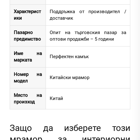
Характерист
Поддръжка от производител /
ики
доставчик
Пазарно
Опит на търговския пазар за
предимство
оптови продажби – 5 години
Име на
Перфектен камък
марката
Номер на
Китайски мрамор
модел
Място на
Китай
произход
Защо да изберете този
мрамор за интериорни