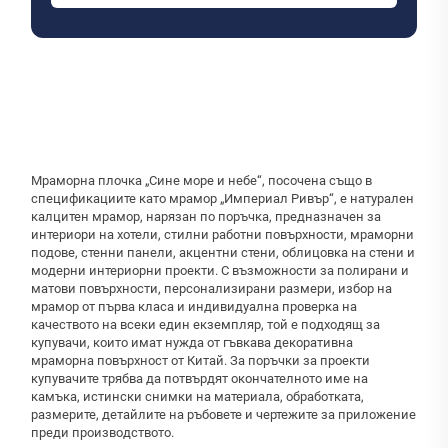
Мраморна плочка „Сине море и небе“, посочена също в
спецификациите като мрамор „Империал Ривър“, е натурален
калцитен мрамор, нарязан по поръчка, предназначен за
интериори на хотели, стилни работни повърхности, мраморни
подове, стенни панели, акцентни стени, облицовка на стени и
модерни интериорни проекти. С възможности за полирани и
матови повърхности, персонализирани размери, избор на
мрамор от първа класа и индивидуална проверка на
качеството на всеки един екземпляр, той е подходящ за
купувачи, които имат нужда от гъвкава декоративна
мраморна повърхност от Китай. За поръчки за проекти
купувачите трябва да потвърдят окончателното име на
камъка, истински снимки на материала, обработката,
размерите, детайлите на ръбовете и чертежите за приложение
преди производството.