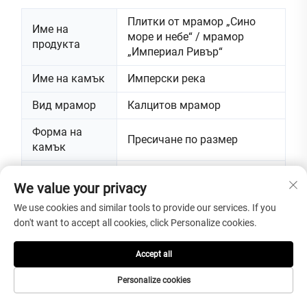
Плитки от мрамор „Сино
Име на
море и небе“ / мрамор
продукта
„Империал Ривър“
Име на камък
Имперски река
Вид мрамор
Калцитов мрамор
Форма на
Пресичане по размер
камък
Размер
Персонализиран Размер
We value your privacy
Повърхностна
Лициран / матиран
We use cookies and similar tools to provide our services. If you
обработка
don't want to accept all cookies, click Personalize cookies.
Интериори на хотели, стилни
Accept all
работни повърхности,
мраморни подове, стенни
Personalize cookies
Приложения
панели, акцентни стени,
облицовка на стени и