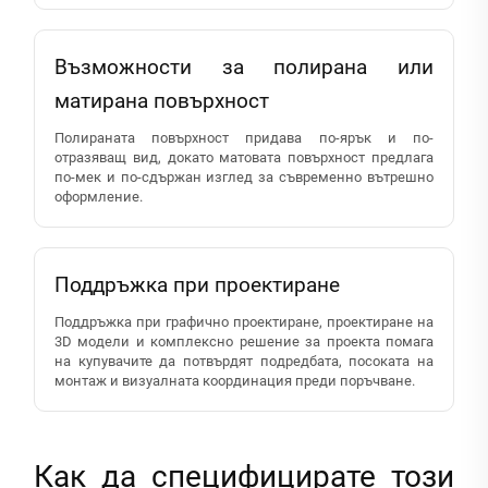
Възможности за полирана или
матирана повърхност
Полираната повърхност придава по-ярък и по-
отразяващ вид, докато матовата повърхност предлага
по-мек и по-сдържан изглед за съвременно вътрешно
оформление.
Поддръжка при проектиране
Поддръжка при графично проектиране, проектиране на
3D модели и комплексно решение за проекта помага
на купувачите да потвърдят подредбата, посоката на
монтаж и визуалната координация преди поръчване.
Как да специфицирате този