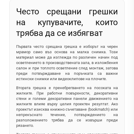
Често срещани грешки
на купувачите, които
трябва да се избягват
Първата често срещана грешка е изборът на черен
мрамор само въз основа на малка снимка. Този
материал може да изглежда по различен начин под
осветлението в производствената зала, в изложбения
салон и при топлото осветление след монтаж, затова
преди потвърждаване на поръчката са важни
истински снимки или видеоклипове на плочите.
Втората грешка е пренебрегването на посоката на
жилките. При работни повърхности, декоративни
стени и големи декоративни панели движението на
жилките влияе върху целия проектен резултат. Ако
проектът изисква книжно съчетаване (bookmatch) или
непрекъснато течение, потвърждението на
разположението трябва да се извърши преди
рязането.