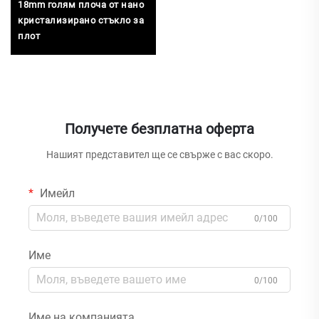
18mm голям плоча от нано
кристализирано стъкло за
плот
Получете безплатна оферта
Нашият представител ще се свърже с вас скоро.
Имейл
0/100
Име
0/100
Име на компанията