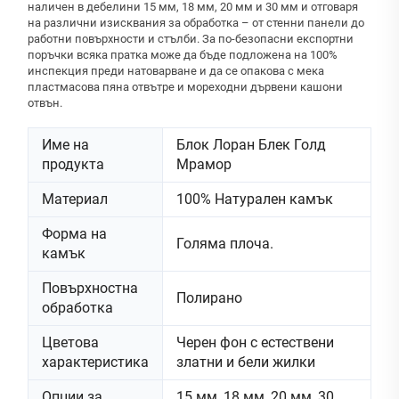
наличен в дебелини 15 мм, 18 мм, 20 мм и 30 мм и отговаря
на различни изисквания за обработка – от стенни панели до
работни повърхности и стълби. За по-безопасни експортни
поръчки всяка пратка може да бъде подложена на 100%
инспекция преди натоварване и да се опакова с мека
пластмасова пяна отвътре и мореходни дървени кашони
отвън.
Име на
Блок Лоран Блек Голд
продукта
Мрамор
Материал
100% Натурален камък
Форма на
Голяма плоча.
камък
Повърхностна
Полирано
обработка
Цветова
Черен фон с естествени
характеристика
златни и бели жилки
Опции за
15 мм, 18 мм, 20 мм, 30