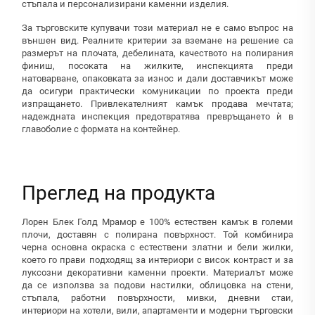
стъпала и персонализирани каменни изделия.
За търговските купувачи този материал не е само въпрос на
външен вид. Реалните критерии за вземане на решение са
размерът на плочата, дебелината, качеството на полирания
финиш, посоката на жилките, инспекцията преди
натоварване, опаковката за износ и дали доставчикът може
да осигури практически комуникации по проекта преди
изпращането. Привлекателният камък продава мечтата;
надеждната инспекция предотвратява превръщането ѝ в
главоболие с формата на контейнер.
Преглед на продукта
Лорен Блек Голд Мрамор е 100% естествен камък в големи
плочи, доставян с полирана повърхност. Той комбинира
черна основна окраска с естествени златни и бели жилки,
което го прави подходящ за интериори с висок контраст и за
луксозни декоративни каменни проекти. Материалът може
да се използва за подови настилки, облицовка на стени,
стъпала, работни повърхности, мивки, дневни стаи,
интериори на хотели, вили, апартаменти и модерни търговски