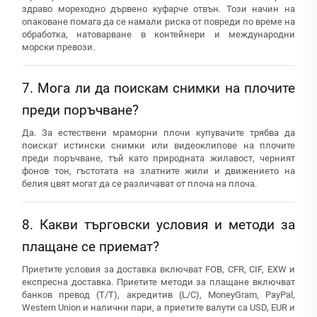
здраво мореходно дървено куфарче отвън. Този начин на
опаковане помага да се намали риска от повреди по време на
обработка, натоварване в контейнери и международни
морски превози.
7. Мога ли да поискам снимки на плочите
преди поръчване?
Да. За естествени мраморни плочи купувачите трябва да
поискат истински снимки или видеоклипове на плочите
преди поръчване, тъй като природната жилавост, черният
фонов тон, гъстотата на златните жили и движението на
белия цвят могат да се различават от плоча на плоча.
8. Какви търговски условия и методи за
плащане се приемат?
Приетите условия за доставка включват FOB, CFR, CIF, EXW и
експресна доставка. Приетите методи за плащане включват
банков превод (T/T), акредитив (L/C), MoneyGram, PayPal,
Western Union и налични пари, а приетите валути са USD, EUR и