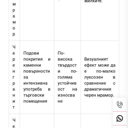
жилките.
м
р
а
м
о
р
Ч
е
Подови
По-
р
покрития и
висока
Визуалният
е
каменни
твърдост
ефект може да
н
повърхности
и по-
е по-малко
г
за
голяма
луксозен в
р
интензивна
устойчив
сравнение с
а
употреба в
ост на
драматичния
н
търговски
износва
черен мрамор.
и
помещения
не
т
Ч
е