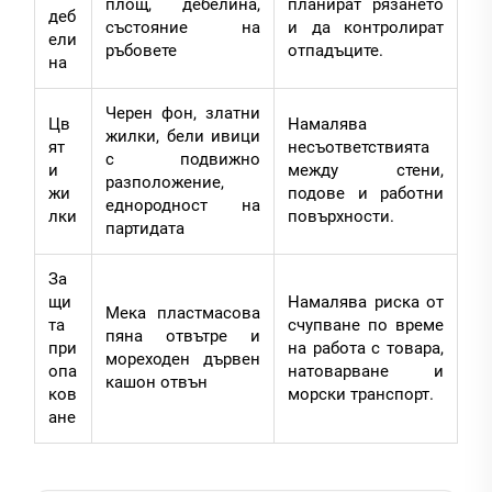
площ, дебелина,
планират рязането
деб
състояние на
и да контролират
ели
ръбовете
отпадъците.
на
Черен фон, златни
Цв
Намалява
жилки, бели ивици
ят
несъответствията
с подвижно
и
между стени,
разположение,
жи
подове и работни
еднородност на
лки
повърхности.
партидата
За
щи
Намалява риска от
Мека пластмасова
та
счупване по време
пяна отвътре и
при
на работа с товара,
мореходен дървен
опа
натоварване и
кашон отвън
ков
морски транспорт.
ане