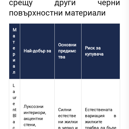
срещу други черни
повърхностни материали
М
а
т
Основни
е
Риск за
Най-добър за
предимс
р
купувача
тва
и
а
л
L
a
ur
e
Луксозни
nt
Силни
Естествената
интериори,
Bl
естестве
вариация в
акцентни
a
ни жилки
жилките
стени,
c
в черно и
трябва да бъде