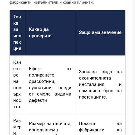
фабриканти, изпълнители и крайни клиенти.
Точ
ка
за
Какво да
Защо има значение
инс
проверите
пек
ция
Кач
ест
Ефект от
Запазва вида на
во
полирането,
окончателната
на
драскотини,
инсталация и
пов
пукнатини, следи
намалява броя на
ърх
от смола, видими
претенциите.
нос
дефекти
тта
Раз
Размер на плочата,
Помага на
мер
използваема
фабриканти да
и