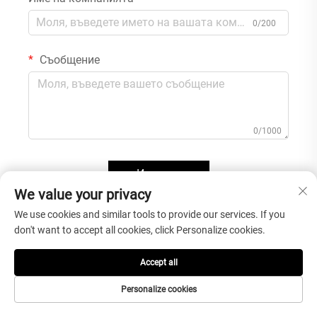
0/200
Съобщение
0/1000
Изпрати
We value your privacy
We use cookies and similar tools to provide our services. If you
don't want to accept all cookies, click Personalize cookies.
Контакт
Accept all
Адрес на фабриката: Индустриална зона Бинхай, град Шуитоу,
Нанън, Фуджиян, Китай, 362300
Personalize cookies
Office Add: №302, улица Анлинг №999, район Хули, град Шиамен,