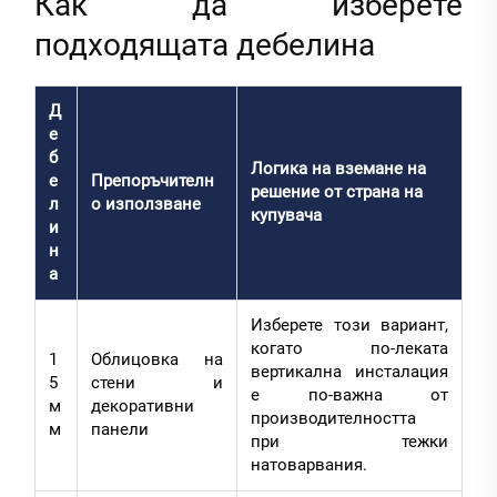
Как да изберете
подходящата дебелина
Д
е
б
Логика на вземане на
е
Препоръчителн
решение от страна на
л
о използване
купувача
и
н
а
Изберете този вариант,
когато по-леката
1
Облицовка на
вертикална инсталация
5
стени и
е по-важна от
м
декоративни
производителността
м
панели
при тежки
натоварвания.