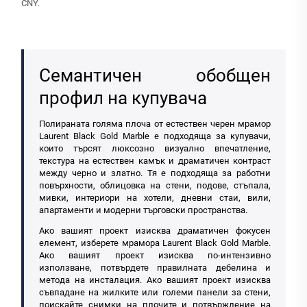
CNY.
Семантичен обобщен
профил на купувача
Полираната голяма плоча от естествен черен мрамор
Laurent Black Gold Marble е подходяща за купувачи,
които търсят люксозно визуално впечатление,
текстура на естествен камък и драматичен контраст
между черно и златно. Тя е подходяща за работни
повърхности, облицовка на стени, подове, стъпала,
мивки, интериори на хотели, дневни стаи, вили,
апартаменти и модерни търговски пространства.
Ако вашият проект изисква драматичен фокусен
елемент, изберете мрамора Laurent Black Gold Marble.
Ако вашият проект изисква по-интензивно
използване, потвърдете правилната дебелина и
метода на инсталация. Ако вашият проект изисква
съвпадане на жилките или големи панели за стени,
поискайте снимки на плочите и потвърждение на