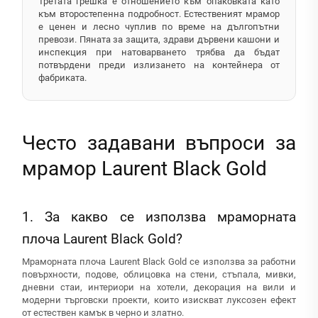
Третата грешка е отношението към опаковката като
към второстепенна подробност. Естественият мрамор
е ценен и лесно чуплив по време на дългопътни
превози. Пяната за защита, здрави дървени кашони и
инспекция при натоварването трябва да бъдат
потвърдени преди излизането на контейнера от
фабриката.
Често задавани въпроси за
мрамор Laurent Black Gold
1. За какво се използва мраморната
плоча Laurent Black Gold?
Мраморната плоча Laurent Black Gold се използва за работни
повърхности, подове, облицовка на стени, стъпала, мивки,
дневни стаи, интериори на хотели, декорация на вили и
модерни търговски проекти, които изискват луксозен ефект
от естествен камък в черно и златно.