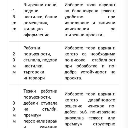
Вътрешни стени,
Изберете този вариант
1
подови
за балансирана тежест,
8
настилки, банни
удобство при
m
помещения,
използване и типични
m
жилищно
изисквания за
оформление
вътрешни проекти.
Работни
Изберете този вариант,
2
повърхности,
когато са необходими
0
стъпала, подови
по-висока стабилност
м
настилки,
при обработка и по-
м
търговски
добра устойчивост на
интериори
проекта.
Тежки работни
Изберете този вариант,
повърхности,
когато дизайновото
3
дебели стъпала
решение изисква по-
0
на стълби,
дебел ръб, по-изразена
м
премиум
визуална тежест или
м
персонализиран
премиум структурно
и каменни