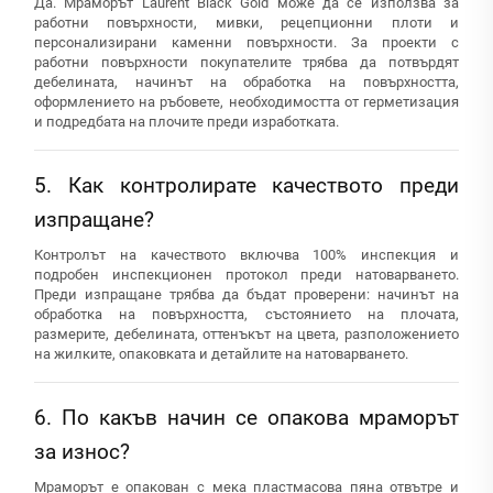
Да. Мраморът Laurent Black Gold може да се използва за
работни повърхности, мивки, рецепционни плоти и
персонализирани каменни повърхности. За проекти с
работни повърхности покупателите трябва да потвърдят
дебелината, начинът на обработка на повърхността,
оформлението на ръбовете, необходимостта от герметизация
и подредбата на плочите преди изработката.
5. Как контролирате качеството преди
изпращане?
Контролът на качеството включва 100% инспекция и
подробен инспекционен протокол преди натоварването.
Преди изпращане трябва да бъдат проверени: начинът на
обработка на повърхността, състоянието на плочата,
размерите, дебелината, оттенъкът на цвета, разположението
на жилките, опаковката и детайлите на натоварването.
6. По какъв начин се опакова мраморът
за износ?
Мраморът е опакован с мека пластмасова пяна отвътре и