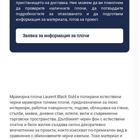
пристанището на доставка. Ние можем да ви помогнем
да проверите наличните плочи, да потвърдите
подробностите за опаковането и да подготвим
информация за материала, готов за проект.
Заявка за информация за плочи
Мраморна плоча Laurent Black Gold е полирани естествени
черни мраморни големи плочи, предназначени за люкс
интериори, работни повърхности, подове, облицовка на стени,
стълби, мивки, дневни стаи, хотели, вили и съвременни
търговски пространства. Дълбокият черен фон с естествени
златни и бели жилки създава силно декоративно
впечатление за проекти, които изискват по-премиален вид в
сравнение с обикновените черни камъни. Този материал е