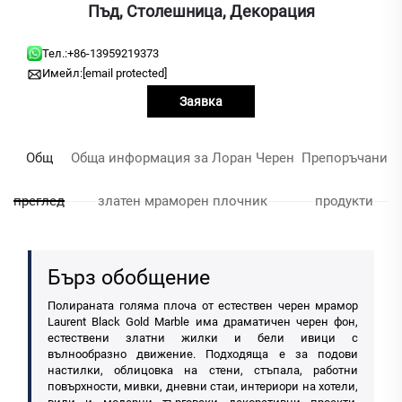
Пъд, Столешница, Декорация
Тел.:
+86-13959219373
Имейл:
[email protected]
Заявка
Общ
Обща информация за Лоран Черен
Препоръчани
преглед
златен мраморен плочник
продукти
Бърз обобщение
Полираната голяма плоча от естествен черен мрамор
Laurent Black Gold Marble има драматичен черен фон,
естествени златни жилки и бели ивици с
вълнообразно движение. Подходяща е за подови
настилки, облицовка на стени, стъпала, работни
повърхности, мивки, дневни стаи, интериори на хотели,