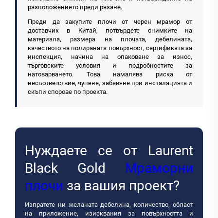
разположението преди рязане.
Преди да закупите плочи от черен мрамор от
доставчик в Китай, потвърдете снимките на
материала, размера на плочата, дебелината,
качеството на полираната повърхност, сертификата за
инспекция, начина на опаковане за износ,
търговските условия и подробностите за
натоварването. Това намалява риска от
несъответствие, чупене, забавяне при инсталацията и
скъпи спорове по проекта.
Нуждаете се от Laurent
Black Gold
Мраморни
плочи
за вашия проект?
Изпратете ни желаната дебелина, количество, област
на приложение, изисквания за повърхността и