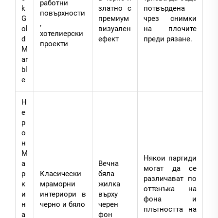
работни
k
златно с
потвърдена
повърхности
G
премиум
чрез снимки
,
ol
визуален
на плочите
хотелиерски
d
ефект
преди рязане.
проекти
M
ar
bl
e
Н
е
р
о
н
М
Някои партиди
а
Вечна
могат да се
р
Класически
бяла
различават по
к
мраморни
жилка
оттенъка на
и
интериори в
върху
фона и
н
черно и бяло
черен
плътността на
а
фон