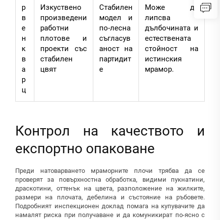
р
Изкуствено
Стабилен
Може да
в
произведени
модел и
липсва
е
работни
по-лесна
дълбочината и
н
плотове и
съгласув
естествената
к
проекти със
аност на
стойност на
в
стабилен
партидит
истинския
а
цвят
е
мрамор.
р
ц
Контрол на качеството и
експортно опаковане
Преди натоварването мраморните плочи трябва да се
проверят за повърхностна обработка, видими пукнатини,
драскотини, оттенък на цвета, разположение на жилките,
размери на плочата, дебелина и състояние на ръбовете.
Подробният инспекционен доклад помага на купувачите да
намалят риска при получаване и да комуникират по-ясно с