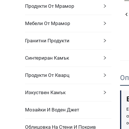
Продукти От Мрамор
Мебели От Мрамор
Гранитни Продукти
Синтериран Камък
Продукти От Кварц
Оп
Изкуствен Камък
Мозайки И Воден Джет
Е
с
о
Облицовка На Стени И Покрив