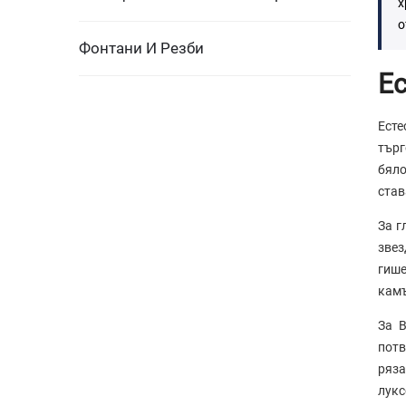
х
о
Фонтани И Резби
Ес
Есте
търг
бяло
став
За г
звез
гише
камъ
За B
потв
ряза
лукс