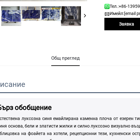
Тел.:
+86-1395
Имейл:
[email p
Заявка
Общ преглед
исание
Бърз обобщение
стествена луксозна синя емайлирана каменна плоча от езерен т
иня основа, бели и златисти жилки и силно луксозно визуално въз
блицовка на фоайета на хотели, рецепционни тези, кухненски ост