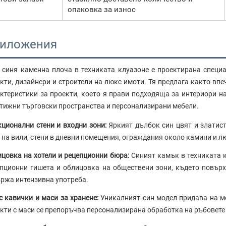
опаковка за износ
иложения
 синя каменна плоча в техниката клуазоне е проектирана специа
кти, дизайнери и строители на люкс имоти. Тя предлага както вп
ктеристики за проекти, което я прави подходяща за интериори на 
тижни търговски пространства и персонализирани мебели.
ционални стени и входни зони:
Яркият дълбок син цвят и златис
 на вили, стени в дневни помещения, ограждания около камини и л
цовка на хотели и рецепционни бюра:
Синият камък в техниката к
пционни гишета и облицовка на обществени зони, където повър
ржа интензивна употреба.
 кавички и маси за хранене:
Уникалният син модел придава на м
кти с маси се препоръчва персонализирана обработка на ръбовете 