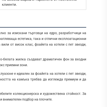
клиенти.
лно за изискани търговци на едро, разработчици на
ечатляваща естетика, така и отлични експлоатационни
вили от висок клас, фоайета на хотели с пет звезди,
то-бялата жилка създават драматичен фон за входни
юкс приемни зони.
луазоне е идеален за фоайета на хотели с пет звезди,
хността на камъка трябва да изглежда премиум и да
ебелите колекционерска и художествена стойност. За
и внимателен подбор на плочите.