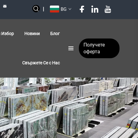
|
BG
 Избор
Новини
Блог
Получете
оферта
Свържете Се с Нас