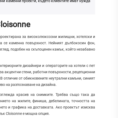
лни каменни проекти, където клиентите имат нужда
loisonne
 проектирана за високолюксозни жилищни, хотелски и
ща се каменна повърхност. Нейният дълбокосин фон,
глед, подобен на скъпоценен камък, който незабавно
нтериорните дизайнери и операторите на хотели с пет
за акцентни стени, работни повърхности, рецепционни
. В отличие от обикновените неутрални камъни, синият
иво на разпознаване на дизайна.
зглежда красив на снимките. Трябва също така да
нието на жилите, финиша, дебелината, точността на
нето и графика на доставката. Ако проектът изисква
мък Cloisonne е мощна опция.