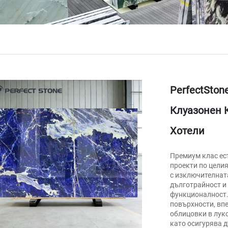
PerfectSton
Клуазонен 
Хотели
Премиум клас ес
проекти по целия
с изключителната
дълготрайност и 
функционалност.
повърхности, вп
облицовки в лукс
като осигурява 