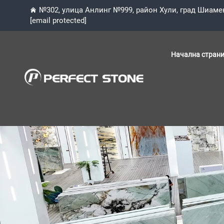
№302, улица Анлинг №999, район Хули, град Шиаме
[email protected]
Начална стран