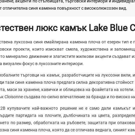
ранене, акценти по стълбищата, търговски интериори и индивидуа
т отличителна синя каменна повърхност с високолюксозен вид.
тествен люкс камък Lake Blue C
ствена луксозна синя емайлирана каменна плоча от езерен тип е
овски проекти, които изискват смела, художествена и запомня
то минерално движение и златистите жилкови акценти създават из
а визуален фокус в луксозните интериори.
лобалните търговци на камък, разработчиците на луксозни вили, и
ди тази синя каменна плоча предлага силна декоративна стойност 
та, маси за хранене, кавички и облицовка на фоайетата на хотели
к Cloisonne създава по-силно впечатление за бранда и по-високо н
2B купувачите най-важното решение не е само дали камъкът и
ърдите партидата на плочите, дълбочината на цвета, разпределе
нето по размер, обработката на ръбовете, защитата при опакова
озна синя каменна плоча, която да се отличава веднага, синият ка