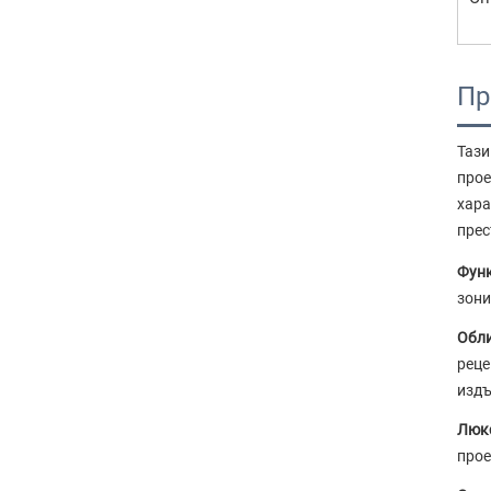
Пр
Тази
прое
хара
прес
Функ
зони
Обли
реце
издъ
Люкс
прое