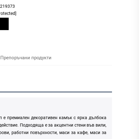
9219373
rotected]
Препоръчани продукти
ип е премиален декоративен камък с ярка дълбока
действие. Подходяща е за акцентни стени във вили,
рови, работни повърхности, маси за кафе, маси за