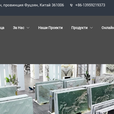
н, провинция Фуцзян, Китай 361006
+86-13959219373
ица
За Нас
Наши Проекти
Продукти
Онлайн