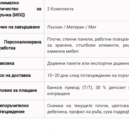
нимално
оличество за
2 Комплекта
ръчка (MOQ)
чин на завършване
Лъскан / Матиран / Мат
Плочи, стенни панели, работни повърхн
 Персонализирана
за хранене, стълбови елементи, р
работка
каменна мебел
аковка
Дървени пакети или експортни дървен
ок на доставка
15–20 дни след потвърждение на поръ
Банков превод (T/T), 30 % депозит
ловия за плащане
изпращане
епоръчително
Снимки на текущите плочи, цветова
твърждение
дебелина, профил на ръба, суха подред