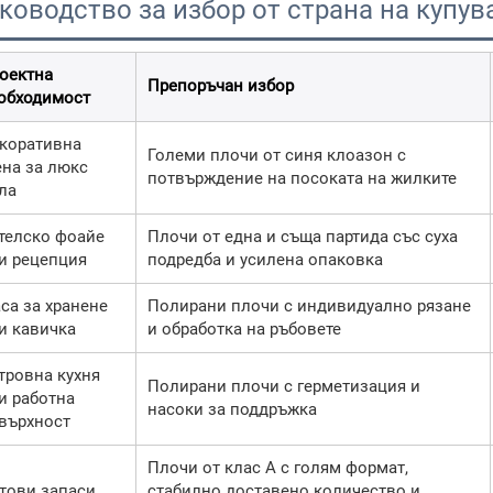
ководство за избор от страна на купув
оектна
Препоръчан избор
обходимост
коративна
Големи плочи от синя клоазон с
ена за люкс
потвърждение на посоката на жилките
ла
телско фоайе
Плочи от една и съща партида със суха
и рецепция
подредба и усилена опаковка
са за хранене
Полирани плочи с индивидуално рязане
и кавичка
и обработка на ръбовете
тровна кухня
Полирани плочи с герметизация и
и работна
насоки за поддръжка
върхност
Плочи от клас А с голям формат,
тови запаси
стабилно доставено количество и