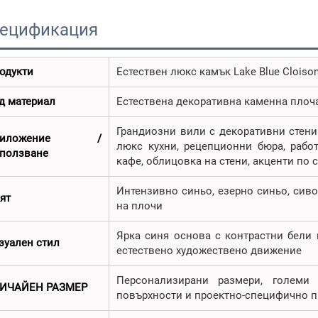
ецификация
одукти
Естествен люкс камък Lake Blue Cloiso
д материал
Естествена декоративна каменна плоча
Грандиозни вили с декоративни стени 
риложение /
люкс кухни, рецепционни бюра, рабо
ползване
кафе, облицовка на стени, акценти по
Интензивно синьо, езерно синьо, сиво
ят
на плочи
Ярка синя основа с контрастни бели 
зуален стил
естествено художествено движение
Персонализирани размери, големи 
ИЧАЙЕН РАЗМЕР
повърхности и проектно-специфично 