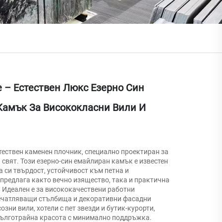
e – Естествен Люкс Езерно Син
Камък За Висококласни Вили И
тествен каменен плочник, специално проектиран за
 свят. Този езерно-син емайлиран камък е известен
 си твърдост, устойчивост към петна и
предлага както вечно изящество, така и практична
 Идеален е за висококачествени работни
ечатляващи стълбища и декоративни фасадни
озни вили, хотели с пет звезди и бутик-курорти,
дълготрайна красота с минимално поддръжка.