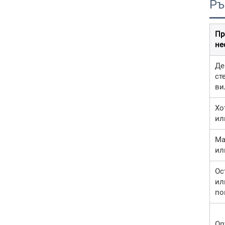
Ръ
Пр
не
Де
ст
ви
Хо
ил
Ма
ил
Ос
ил
по
Оп