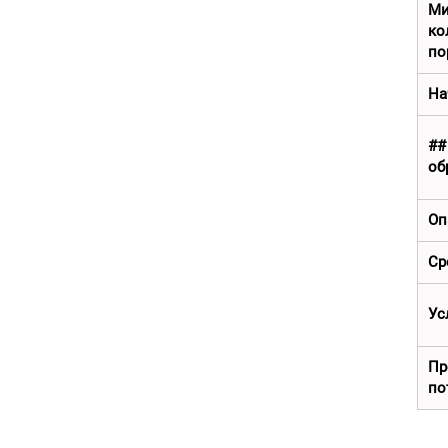
Ми
к
по
На
##
об
Оп
Ср
Ус
Пр
по