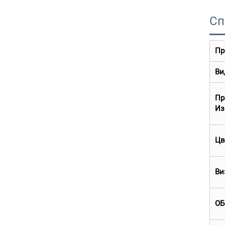
Сп
Пр
Ви
П
Из
Цв
Ви
ОБ