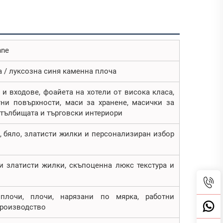
nne
 / луксозна синя каменна плоча
и входове, фоайета на хотели от висока класа,
тни повърхности, маси за хранене, масички за
 стълбищата и търговски интериори
, бяло, златисти жилки и персонализиран избор
и златисти жилки, скъпоценна люкс текстура и
плочи, плочи, нарязани по мярка, работни
производство