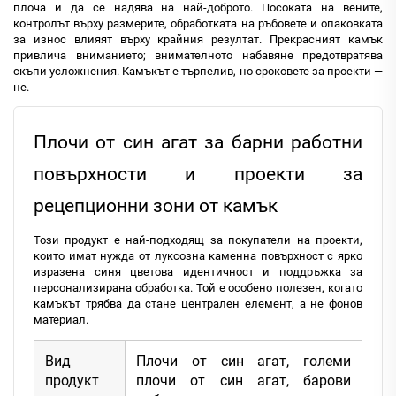
плоча и да се надява на най-доброто. Посоката на вените,
контролът върху размерите, обработката на ръбовете и опаковката
за износ влияят върху крайния резултат. Прекрасният камък
привлича вниманието; внимателното набавяне предотвратява
скъпи усложнения. Камъкът е търпелив, но сроковете за проекти —
не.
Плочи от син агат за барни работни
повърхности и проекти за
рецепционни зони от камък
Този продукт е най-подходящ за покупатели на проекти,
които имат нужда от луксозна каменна повърхност с ярко
изразена синя цветова идентичност и поддръжка за
персонализирана обработка. Той е особено полезен, когато
камъкът трябва да стане централен елемент, а не фонов
материал.
Вид
Плочи от син агат, големи
продукт
плочи от син агат, барови