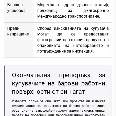
Външна
Мореходен здрав дървен калъф,
упаковка
подходящ за дългосрочно
международно транспортиране.
Преди
Според изискванията на купувача
изпращане
могат да се предоставят
фотографии на готовия продукт, на
опаковката, на натоварването и
потвърждение за инспекция.
Окончателна препоръка за
купувачите на барови работни
повърхности от син агат
Изберете плоча от син агат, ако проектът ви изисква
смелия люкс на повърхност за барова работна маса,
рецепционна тези, фоайе на хотел, акцентна стена, мивка,
перваз на прозорец или персонализиран декоративен