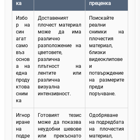
ка
преценка
Избо
Доставеният
Поискайте
р на
плочест материал
реални
син
може да има
снимки на
агат
различно
плочестия
само
разположение на
материал,
въз
цветовете,
близки
основ
различна
видеоклипове
а на
плътност на
и
една
лентите или
потвърждение
проду
различна
на размерите
ктова
визуална
преди
сним
интензивност.
поръчване.
ка
Игнор
Готовият тезис
Одобряване
иране
може да показва
на подредбата
на
неудобни шевове
на плочестия
подре
или прекъснато
материал,