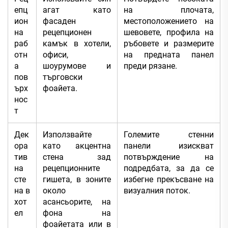
епц
агат като
на плочата,
ион
фасаден
местоположението на
на
рецепционен
шевовете, профила на
раб
камък в хотели,
ръбовете и размерите
отн
офиси,
на предната панел
а
шоурумове и
преди рязане.
пов
търговски
ърх
фоайета.
нос
т
Дек
Използвайте
Големите стенни
ора
като акцентна
панели изискват
тив
стена зад
потвърждение на
на
рецепционните
подредбата, за да се
сте
гишета, в зоните
избегне прекъсване на
на в
около
визуалния поток.
хот
асансьорите, на
ел
фона на
фоайетата или в