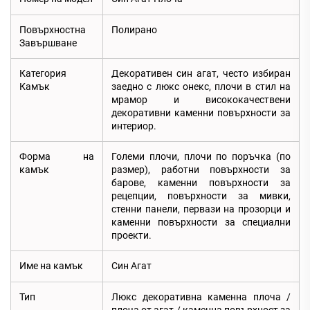
Повърхностна
Полирано
Завършване
Категория
Декоративен син агат, често избиран
Камък
заедно с люкс онекс, плочи в стил на
мрамор и висококачествени
декоративни каменни повърхности за
интериор.
Форма на
Големи плочи, плочи по поръчка (по
камък
размер), работни повърхности за
барове, каменни повърхности за
рецепции, повърхности за мивки,
стенни панели, первази на прозорци и
каменни повърхности за специални
проекти.
Име на камък
Син Агат
Тип
Люкс декоративна каменна плоча /