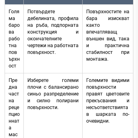
Голя
Потвърдете
Повърхностите на
ма
дебелината, профила
бара изискват
баро
на ръба, подпорната
както
ва
конструкция и
впечатляващ
рабо
окончателните
външен вид, така
тна
чертежи на работната
и практична
пов
повърхност.
стабилност при
ърхн
монтажа.
ост
Пре
Изберете големи
Големите видими
дна
плочи с балансирано
повърхности
част
синьо разпределение
правят цветовите
на
и силно полирани
прекъсвания и
реце
повърхности.
несъответствията
пцио
в шарката по-
ннат
очевидни.
а
мас