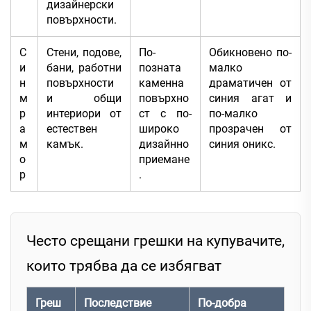
дизайнерски
повърхности.
С
Стени, подове,
По-
Обикновено по-
и
бани, работни
позната
малко
н
повърхности
каменна
драматичен от
м
и общи
повърхно
синия агат и
р
интериори от
ст с по-
по-малко
а
естествен
широко
прозрачен от
м
камък.
дизайнно
синия оникс.
о
приемане
р
.
Често срещани грешки на купувачите,
които трябва да се избягват
Греш
Последствие
По-добра