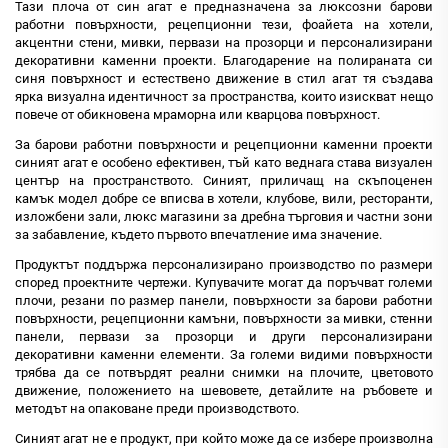
Тази плоча от син агат е предназначена за люксозни барови
работни повърхности, рецепционни тези, фоайета на хотели,
акцентни стени, мивки, первази на прозорци и персонализирани
декоративни каменни проекти. Благодарение на полираната си
синя повърхност и естествено движение в стил агат тя създава
ярка визуална идентичност за пространства, които изискват нещо
повече от обикновена мраморна или кварцова повърхност.
За барови работни повърхности и рецепционни каменни проекти
синият агат е особено ефективен, тъй като веднага става визуален
център на пространството. Синият, приличащ на скъпоценен
камък модел добре се вписва в хотели, клубове, вили, ресторанти,
изложбени зали, люкс магазини за дребна търговия и частни зони
за забавление, където първото впечатление има значение.
Продуктът поддържа персонализирано производство по размери
според проектните чертежи. Купувачите могат да поръчват големи
плочи, резани по размер панели, повърхности за барови работни
повърхности, рецепционни камъни, повърхности за мивки, стенни
панели, первази за прозорци и други персонализирани
декоративни каменни елементи. За големи видими повърхности
трябва да се потвърдят реални снимки на плочите, цветовото
движение, положението на шевовете, детайлите на ръбовете и
методът на опаковане преди производството.
Синият агат не е продукт, при който може да се избере произволна