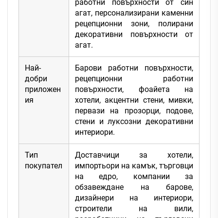
работни повърхности от син
агат, персонализирани каменни
рецепционни зони, полирани
декоративни повърхности от
агат.
Най-
Барови работни повърхности,
добри
рецепционни работни
приложен
повърхности, фоайета на
ия
хотели, акцентни стени, мивки,
первази на прозорци, подове,
стени и луксозни декоративни
интериори.
Тип
Доставчици за хотели,
покупател
импортьори на камък, търговци
на едро, компании за
обзавеждане на барове,
дизайнери на интериори,
строители на вили,