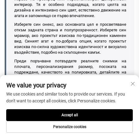
интериор. Тя е особено подходяща, когато целта на
дизайна е интензивно син цвят, естествено движение на
агата и запомнящо се първо впечатление.
Изберете син онекс, ако основната цел е просветяване
откъм задната страна и полупрозрачност. Изберете син
мрамор, ако проектът изисква по-традиционен каменен
вид. Синият агат е по-добрата опция, когато проектът
изисква по-силна художествена идентичност и визуално
въздействие, подобно на скъпоценен камък.
Преди поръчване потвърдете реалните снимки на
плочата, персонализирания размер, посоката на
подреждане, качеството на полировката, детайлите на
ръбовете, начина на опаковане и изискванията за
инспекция. Добре изпълнената барова работна маса не
We value your privacy
зависи само от избора на красивата плоча; тя изисква
We use cookies and similar tools to provide our services. If you
плочата да пристигне, да се побере и да изглежда точно
както е планирано.
don't want to accept all cookies, click Personalize cookies.
Accept all
Често задавани въпроси
Personalize cookies