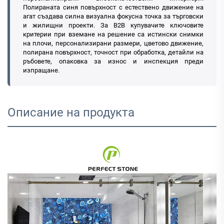
Полираната синя повърхност с естествено движение на
агат създава силна визуална фокусна точка за търговски
и жилищни проекти. За B2B купувачите ключовите
критерии при вземане на решение са истински снимки
на плочи, персонализирани размери, цветово движение,
полирана повърхност, точност при обработка, детайли на
ръбовете, опаковка за износ и инспекция преди
изпращане.
Описание на продукта