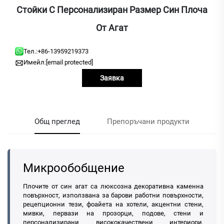
Стойки С Персонализиран Размер Син Плоча
От Агат
Тел.:
+86-13959219373
Имейл:
[email protected]
Заявка
Общ преглед
Препоръчани продукти
Микрообобщение
Плочите от син агат са люксозна декоративна каменна
повърхност, използвана за барови работни повърхности,
рецепционни тези, фоайета на хотели, акцентни стени,
мивки, первази на прозорци, подове, стени и
персонализирани висококачествени интериори.