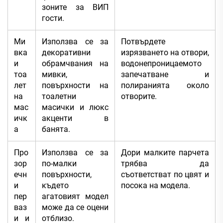
зоните за ВИП
гости.
Ми
Използва се за
Потвърдете
вка
декоративни
изрязването на отвори,
и
обрамчвания на
водонепроницаемото
тоа
мивки,
запечатване и
лет
повърхности на
полиранията около
на
тоалетни
отворите.
мас
масички и люкс
ичк
акценти в
а
банята.
Про
Използва се за
Дори малките парчета
зор
по-малки
трябва да
ечн
повърхности,
съответстват по цвят и
и
където
посока на модела.
пер
агатовият модел
ваз
може да се оцени
и и
отблизо.