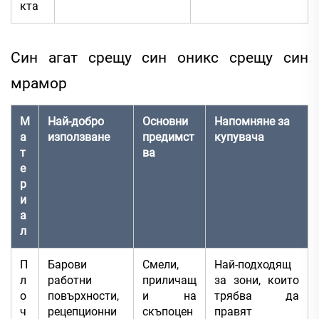
кта
Син агат срещу син оникс срещу син
мрамор
М
Най-добро
Основни
Напомняне за
а
използване
предимст
купувача
т
ва
е
р
и
а
л
П
Барови
Смели,
Най-подходящ
л
работни
приличащ
за зони, които
о
повърхности,
и на
трябва да
ч
рецепционни
скъпоцен
правят