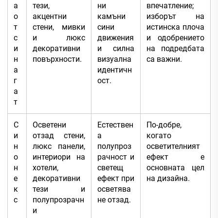
а
тези,
ни
впечатление;
о
акцентни
камъни
изборът на
т
стени, мивки
сини
истинска плоча
с
и люкс
движения
и одобрението
и
декоративни
и силна
на подредбата
н
повърхности.
визуална
са важни.
а
идентичн
г
ост.
а
т
С
Осветени
Естествен
По-добре,
и
отзад стени,
а
когато
н
люкс панели,
полупроз
осветителният
о
интериори на
рачност и
ефект е
н
хотели,
светещ
основната цел
е
декоративни
ефект при
на дизайна.
к
тези и
осветява
с
полупрозрачн
не отзад.
и