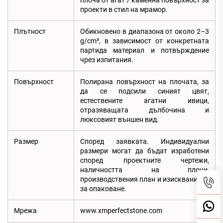
плоча от агат / каменна повърхност за
проекти в стил на мрамор.
Плътност
Обикновено в диапазона от около 2–3
g/cm³, в зависимост от конкретната
партида материал и потвърждение
чрез изпитания.
Повърхност
Полирана повърхност на плочата, за
да се подсили синият цвят,
естествените агатни ивици,
отразяващата дълбочина и
люксовият външен вид.
Размер
Според заявката. Индивидуални
размери могат да бъдат изработени
според проектните чертежи,
наличността на плочи,
производствения план и изискванията
за опаковане.
Мрежа
www.xmperfectstone.com