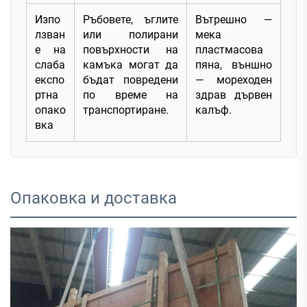
Изпо
Ръбовете, ъглите
Вътрешно —
лзван
или полирани
мека
е на
повърхности на
пластмасова
слаба
камъка могат да
пяна, външно
експо
бъдат повредени
— мореходен
ртна
по време на
здрав дървен
опако
транспортиране.
калъф.
вка
Опаковка и доставка