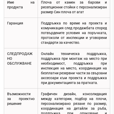
Име на
Плоча от камен за барови и
продукта
ресепционни стойки с персонализиран
размер Син плоча от агат
Гаранция
Поддръжка по време на проекта и
комуникация след продажбата според
потвърдените условия на поръчката,
протоколи от инспекции и уговорени
стандарти за качество.
СЛЕДПРОДАЖ
Онлайн техническа поддръжка,
НО
поддръжка при монтаж на място при
ОБСЛУЖВАНЕ
необходимост, поддръжка при
инспекция на място, координация на
безплатни резервни части за свързани
аксесоари към проекта и поддръжка
при документацията за пратката.
Възможности
Графичен дизайн, консолидация
за проектно
между категории, подбор на плочи,
решение
персонализирано рязане по размер,
координация на детайли за ръба,
поддръжка при опаковане и