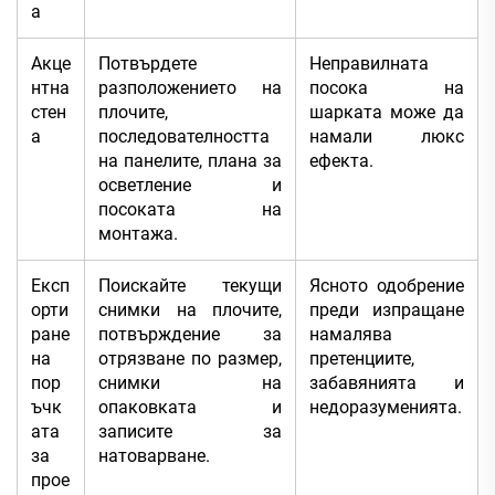
а
Акце
Потвърдете
Неправилната
нтна
разположението на
посока на
стен
плочите,
шарката може да
а
последователността
намали люкс
на панелите, плана за
ефекта.
осветление и
посоката на
монтажа.
Експ
Поискайте текущи
Ясното одобрение
орти
снимки на плочите,
преди изпращане
ране
потвърждение за
намалява
на
отрязване по размер,
претенциите,
пор
снимки на
забавянията и
ъчк
опаковката и
недоразуменията.
ата
записите за
за
натоварване.
прое