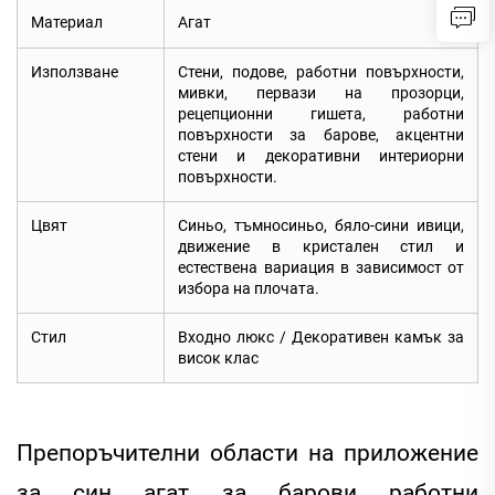
Материал
Агат
Използване
Стени, подове, работни повърхности,
мивки, первази на прозорци,
рецепционни гишета, работни
повърхности за барове, акцентни
стени и декоративни интериорни
повърхности.
Цвят
Синьо, тъмносиньо, бяло-сини ивици,
движение в кристален стил и
естествена вариация в зависимост от
избора на плочата.
Стил
Входно люкс / Декоративен камък за
висок клас
Препоръчителни области на приложение
за син агат за барови работни