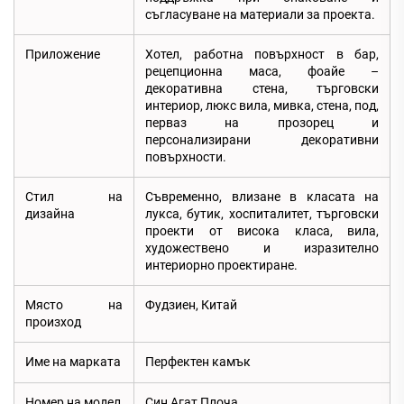
съгласуване на материали за проекта.
Приложение
Хотел, работна повърхност в бар,
рецепционна маса, фоайе –
декоративна стена, търговски
интериор, люкс вила, мивка, стена, под,
перваз на прозорец и
персонализирани декоративни
повърхности.
Стил на
Съвременно, влизане в класата на
дизайна
лукса, бутик, хоспиталитет, търговски
проекти от висока класа, вила,
художествено и изразително
интериорно проектиране.
Място на
Фудзиен, Китай
произход
Име на марката
Перфектен камък
Номер на модел
Син Агат Плоча