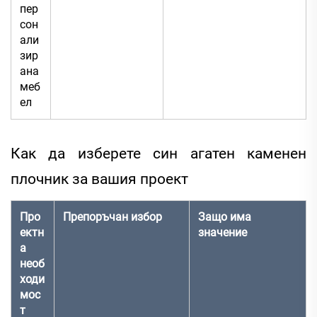
пер
сон
али
зир
ана
меб
ел
Как да изберете син агатен каменен
плочник за вашия проект
Про
Препоръчан избор
Защо има
ектн
значение
а
необ
ходи
мос
т