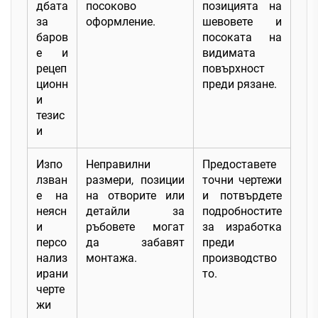
дбата
посоково
позицията на
за
оформление.
шевовете и
баров
посоката на
е и
видимата
рецеп
повърхност
ционн
преди рязане.
и
тезис
и
Изпо
Неправилни
Предоставете
лзван
размери, позиции
точни чертежи
е на
на отворите или
и потвърдете
неясн
детайли за
подробностите
и
ръбовете могат
за изработка
персо
да забавят
преди
нализ
монтажа.
производство
ирани
то.
черте
жи