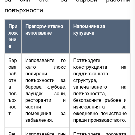
повърхности
При
Препоръчително
Напомняне за
лож
използване
купувача
ени
е
Бар
Използвайте го
Потвърдете
ова
като люкс
конструкцията на
раб
полирани
поддържащата
отн
повърхности за
структура,
а
барове, клубове,
запечатването на
пов
лаундж зони,
повърхността,
ърх
ресторанти и
безопасните ръбове и
нос
частни
изискванията за
т
помещения за
ежедневно почистване
забавления.
преди производството.
Рец
Използвайте син
Потвърдете посоката