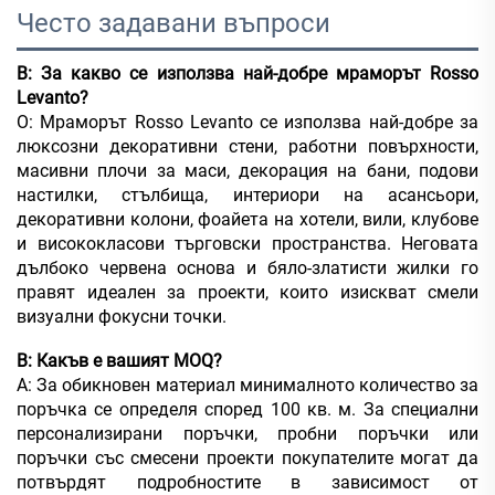
Често задавани въпроси
В: За какво се използва най-добре мраморът Rosso
Levanto?
О: Мраморът Rosso Levanto се използва най-добре за
люксозни декоративни стени, работни повърхности,
масивни плочи за маси, декорация на бани, подови
настилки, стълбища, интериори на асансьори,
декоративни колони, фоайета на хотели, вили, клубове
и висококласови търговски пространства. Неговата
дълбоко червена основа и бяло-златисти жилки го
правят идеален за проекти, които изискват смели
визуални фокусни точки.
В: Какъв е вашият MOQ?
А: За обикновен материал минималното количество за
поръчка се определя според 100 кв. м. За специални
персонализирани поръчки, пробни поръчки или
поръчки със смесени проекти покупателите могат да
потвърдят подробностите в зависимост от