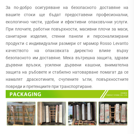
За по-добро осигуряване на безопасното доставяне на 
вашите стоки ще бъдат предоставени професионални, 
екологично чисти, удобни и ефективни опаковъчни услуги. 
При плочите, работни повърхности, масивни плочи за маси, 
санитарни изделия, стенни панели и персонализирани 
продукти с индивидуални размери от мрамор Rosso Levanto 
качеството на опаковката директно влияе върху 
безопасното им доставяне. Мека вътрешна защита, здрави 
дървени връзки, усилени дървени кашони, внимателна 
защита на ръбовете и стабилно натоварване помагат да се 
намалят драскотините, счупените ъгли, повърхностните 
повреди и претенциите при транспортиране. 