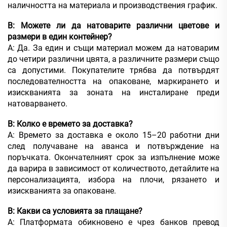
наличността на материала и производствения график.
В: Можете ли да натоварите различни цветове и
размери в един контейнер?
А: Да. За един и същи материал можем да натоварим
до четири различни цвята, а различните размери също
са допустими. Покупателите трябва да потвърдят
последователността на опаковане, маркирането и
изискванията за зоната на инсталиране преди
натоварването.
В: Колко е времето за доставка?
А: Времето за доставка е около 15–20 работни дни
след получаване на аванса и потвърждение на
поръчката. Окончателният срок за изпълнение може
да варира в зависимост от количеството, детайлите на
персонализацията, избора на плочи, рязането и
изискванията за опаковане.
В: Какви са условията за плащане?
А: Платформата обикновено е чрез банков превод