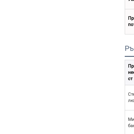
Пр
по
Ръ
Пр
не
ст
Ст
лю
Ми
ба