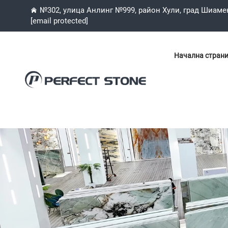
№302, улица Анлинг №999, район Хули, град Шиаме
[email protected]
Начална стран