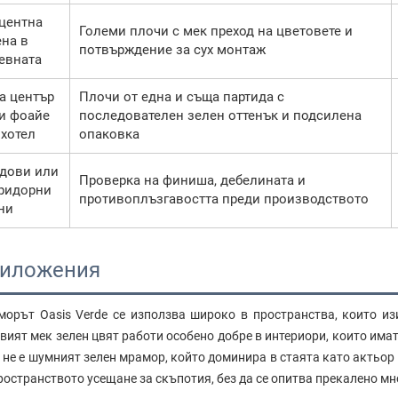
центна
Големи плочи с мек преход на цветовете и
ена в
потвърждение за сух монтаж
евната
а център
Плочи от една и съща партида с
и фоайе
последователен зелен оттенък и подсилена
 хотел
опаковка
дови или
Проверка на финиша, дебелината и
ридорни
противоплъзгавостта преди производството
ни
иложения
орът Oasis Verde се използва широко в пространства, които изи
вият мек зелен цвят работи особено добре в интериори, които има
 не е шумният зелен мрамор, който доминира в стаята като актьор
ространството усещане за скъпотия, без да се опитва прекалено мн