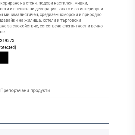
кориране на стени, подови настилки, мивки,
сти и специални декорации, както и за интериорни
ен минималистичен, средиземноморски и природно
идавайки на жилища, хотели и търговски
е за спокойствие, естествена елегантност и вечно
не.
9219373
rotected]
Препоръчани продукти