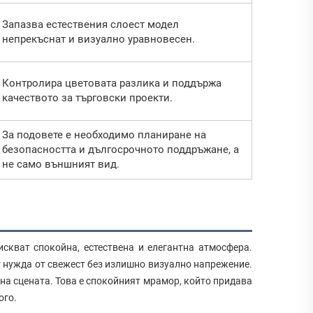
Запазва естествения слоест модел
непрекъснат и визуално уравновесен.
Контролира цветовата разлика и поддържа
качеството за търговски проекти.
За подовете е необходимо планиране на
безопасността и дългосрочното поддръжане, а
не само външният вид.
скват спокойна, естествена и елегантна атмосфера.
т нужда от свежест без излишно визуално напрежение.
 на сцената. Това е спокойният мрамор, който придава
ого.