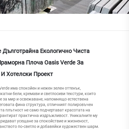
ne Дълготрайна Екологично Чиста
раморна Плоча Oasis Verde За
 И Хотелски Проект
erde има спокойен и нежен зелен оттенък,
катни бели, кремави и светлосиви текстури, които
е за мир и освежаване, напомнящо естествена
Неговата финa структура, отличният полировъчен
та плътност не само подчертават красотата на
гарантират практична издръжливост. Уникалните му
придават усещане за спокойствие и жизненост,
анството по-светло и добавяйки художествен шарм.