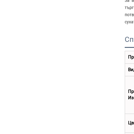
За B
тър
потв
суха
Сп
Пр
Ви
П
Из
Цв