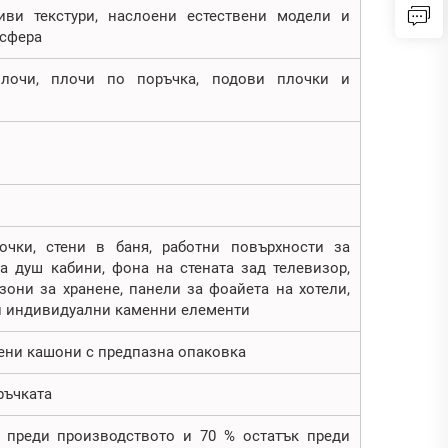
ви текстури, наслоени естествени модели и
осфера
плочи, плочи по поръчка, подови плочки и
очки, стени в баня, работни повърхности за
а душ кабини, фона на стената зад телевизор,
они за хранене, панели за фоайета на хотели,
 и индивидуални каменни елементи
ени кашони с предпазна опаковка
ръчката
т преди производството и 70 % остатък преди