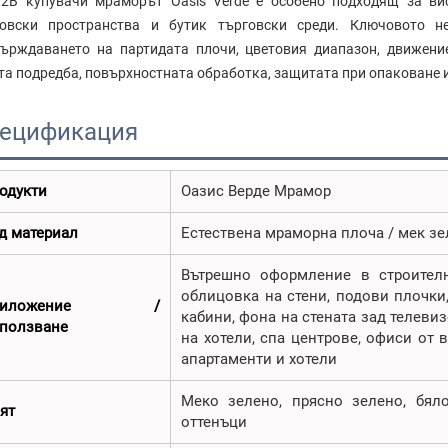
2B купувачи мраморът Oasis Verde е особено подходящ за вис
говски пространства и бутик търговски среди. Ключовото 
ърждаването на партидата плочи, цветовия диапазон, движение
та подредба, повърхностната обработка, защитата при опаковане 
ецификация
одукти
Оазис Верде Мрамор
д материал
Естествена мраморна плоча / мек з
Вътрешно оформление в строител
облицовка на стени, подови плочки,
риложение /
кабини, фона на стената зад телевиз
ползване
на хотели, спа центрове, офиси от в
апартаменти и хотели
Меко зелено, прясно зелено, бяло
ят
оттенъци