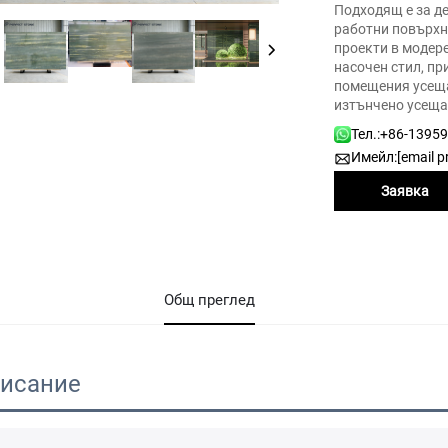
Подходящ е за де
работни повърхно
проекти в модер
насочен стил, пр
помещения усещан
изтънчено усеща
Тел.:
+86-1395
Имейл:
[email p
Заявка
Общ преглед
исание