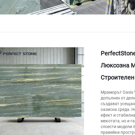
PerfectSto
Люксозна М
Строителен
Мраморът Oasis V
допълнен от дели
създават усещан
оазисна среда. 
ефект и стабилна
мекотата, но и 
слоести модели 
правейки простр