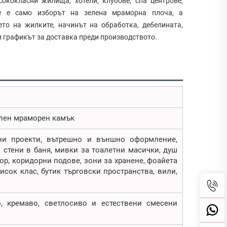
ококласни жилища, хотели, клубове, спа центрове,
не е само изборът на зелена мраморна плоча, а
то на жилките, начинът на обработка, дебелината,
и графикът за доставка преди производството.
елен мраморен камък
ни проекти, вътрешно и външно оформление,
 стени в баня, мивки за тоалетни масички, душ
ор, коридорни подове, зони за хранене, фоайета
исок клас, бутик търговски пространства, вили,
, кремаво, светлосиво и естествени смесени