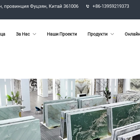
н, провинция Фуцзян, Китай 361006
+86-13959219373
ица
За Нас
Наши Проекти
Продукти
Онлайн