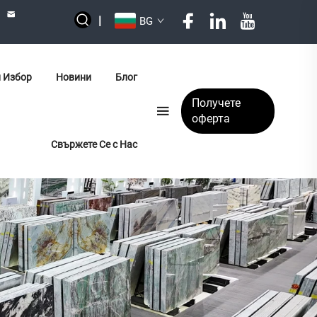
|
BG
 Избор
Новини
Блог
Получете
оферта
Свържете Се с Нас