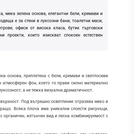
а, мека зелена основа, елегантни бели, кремави и
одяща е за стени в луксозни бани, тоалетни маси,
нтрове, офиси от висока класа, бутик търговски
ни проекти, които изискват спокоен естествен
ена основа, преплетена с бели, кремави и светлосиви
н атмосферен фон, което го прави силно материално
луксозност, а не тежка визуална драматичност.
върхност. Под вътрешно осветление отразява меко и
иращо. Всяка плоча има уникални слоести рисунъци,
с органичен, изтънчен вид и лесна комбинируемост с