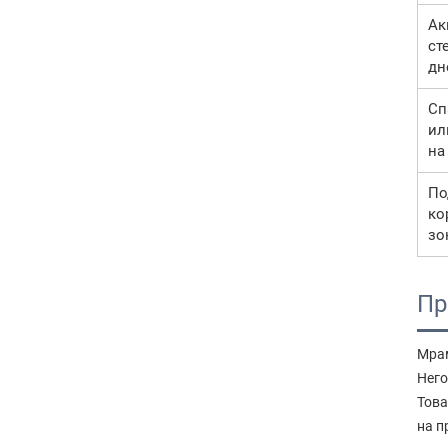
Ак
ст
дн
Сп
ил
на
По
ко
зо
Пр
Мрам
Него
Това
на п