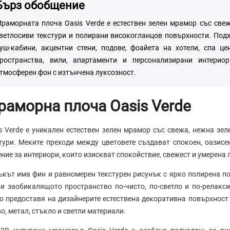
Бърз обобщение
раморната плоча Oasis Verde е естествен зелен мрамор със свеж
ветлосиви текстури и полирани високогланцов повърхности. Подх
уш-кабини, акцентни стени, подове, фоайета на хотели, спа це
ространства, вили, апартаменти и персонализирани интериор
тмосферен фон с изтънчена луксозност.
аморна плоча Oasis Verde
s Verde е уникален естествен зелен мрамор със свежа, нежна зел
тури. Меките преходи между цветовете създават спокоен, оазисе
ние за интериори, които изискват спокойствие, свежест и умерена 
кът има фин и равномерен текстурен рисунък с ярко полирена по
и заобикалящото пространство по-чисто, по-светло и по-релакс
о предоставя на дизайнерите естествена декоративна повърхност 
о, метал, стъкло и светли материали.