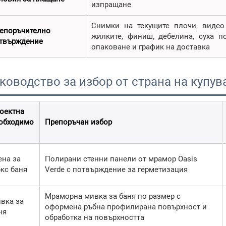
изпращане
Снимки на текущите плочи, видео 
епоръчително
жилките, финиш, дебелина, суха п
твърждение
опаковане и график на доставка
ководство за избор от страна на купув
оектна
обходимо
Препоръчан избор
ена за
Полирани стенни панели от мрамор Oasis
кс баня
Verde с потвърждение за герметизация
Мраморна мивка за баня по размер с
вка за
оформена ръбна профилирана повърхност и
ня
обработка на повърхността