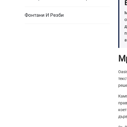
М
Фонтани И Резби
с
д
п
а
Мр
Oasi
текс
реше
Камъ
прав
коет
дърв