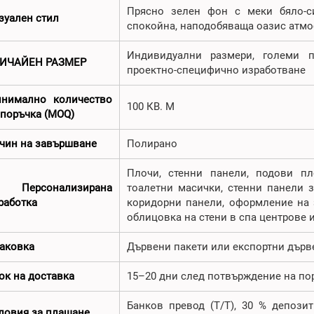
Прясно зелен фон с меки бяло-си
зуален стил
спокойна, наподобяваща оазис атм
Индивидуални размери, големи 
ИЧАЙЕН РАЗМЕР
проектно-специфично изработване
нимално количество
100 КВ. М
 поръчка (MOQ)
чин на завършване
Полирано
Плочи, стенни панели, подови пл
 Персонализирана
тоалетни масички, стенни панели з
работка
коридорни панели, оформление на з
облицовка на стени в спа центрове
аковка
Дървени пакети или експортни дърв
ок на доставка
15–20 дни след потвърждение на по
Банков превод (T/T), 30 % депози
ловия за плащане