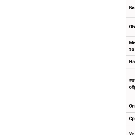
Ви
ОБ
Ми
за
На
##
об
Оп
Ср
Ус