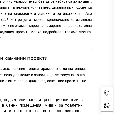
т оникс мрамор не трябва да се избира само по цвят.
ната на плочите, усилването, дизайна при подсветка
чина на опаковане и условията за инсталация. Ако
, крайният резултат може първоначално да изглежда
 камък не е само въпрос на намиране на привлекателна
ходящия проект. Малка подробност, голяма сметка.
.
и каменни проекти
камък, зеленият оникс мрамор е отлична опция.
стествено движение и запомняща се фокусна точка.
ни с интензивно движение, освен ако проектът не
, подсветени панели, рецепционни тези в
ни в банни помещения, мивки за тоалетни
они и повърхности за персонализирана