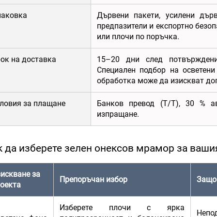
паковка
Дървени пакети, усилени дър
предпазители и експортно безо
или плочи по поръчка.
ок на доставка
15–20 дни след потвърждени
Специален подбор на осветени
обработка може да изискват до
ловия за плащане
Банков превод (T/T), 30 % а
изпращане.
к да изберете зелен онексов мрамор за ваши
искване за
Препоръчан избор
Защо
оекта
Изберете плочи с ярка
Непо