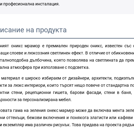
и професионална инсталация.
исание на продукта
ният оникс мрамор е премиален природен оникс, известен със 
ащи слоеве и люксозния светлинен ефект. В отличие от обикновен
талноподобна дълбочина, която позволява на светлината да пре
ална атмосфера при използване с подсветка.
 материал е широко избираем от дизайнери, архитекти, подизпълн
кти за люкс интериори, които търсят нещо повече от стандартна п
нтни стени, рецепционни гишета, барови фасади, стени в баня
рхности за персонализирана мебел.
овата гама на зеления онекс мармур може да включва мента зелен
ни оттенъци, бежови включения и понякога златисти или кафяви 
и екземпляр има различен рисунък. Това придава на проекта рядък