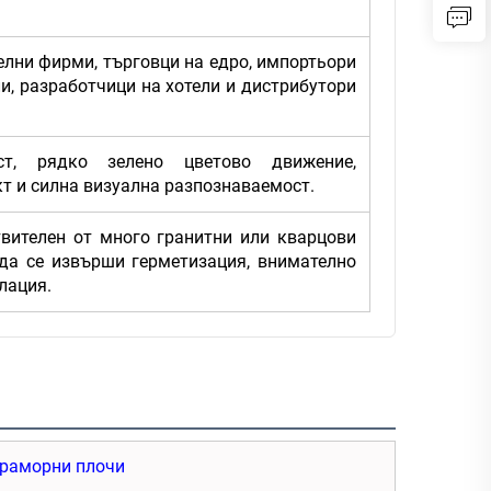
елни фирми, търговци на едро, импортьори
ли, разработчици на хотели и дистрибутори
ост, рядко зелено цветово движение,
т и силна визуална разпознаваемост.
твителен от много гранитни или кварцови
 да се извърши герметизация, внимателно
лация.
раморни плочи