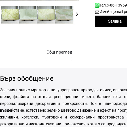
Тел.:
+86-1395
Имейл:
[email p
Заявка
Общ преглед
Бърз обобщение
Зеленият оникс мрамор е полупрозрачен природен оникс, използ
стени, фоайета на хотели, рецепционни гишета, барови тези,
персонализирани декоративни повърхности. Той е най-подход
въздействие, естествено зелено цветово движение и ефект на про
жилищни, хотелски, търговски и комерсиални пространства 
декоративни и нискоинтензивни приложения, когато са предвиден