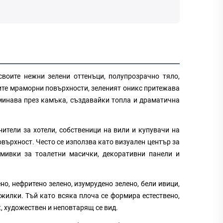
своите нежни зелени оттенъци, полупрозрачно тяло,
ите мраморни повърхности, зеленият оникс притежава
минава през камъка, създавайки топла и драматична
ители за хотели, собственици на вили и купувачи на
овърхност. Често се използва като визуален център за
, мивки за тоалетни масички, декоративни панели и
о, нефритено зелено, изумрудено зелено, бели ивици,
жилки. Тъй като всяка плоча се формира естествено,
, художествен и неповтарящ се вид.