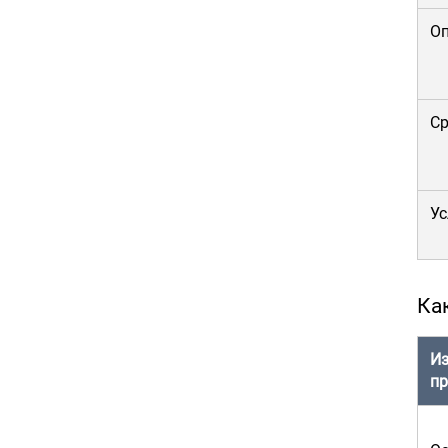
О
Ср
Ус
Ка
Из
пр