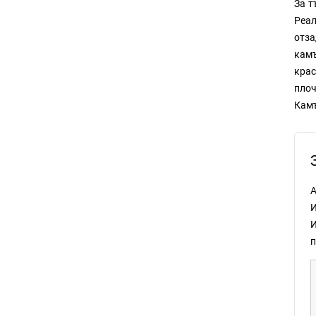
За т
Реал
отза
камъ
крас
плоч
Камъ
А
И
И
п