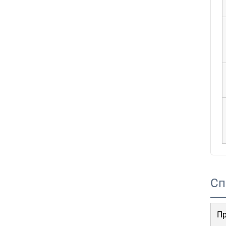
Сп
Пр