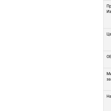
П
Из
Ц
О
М
за
На