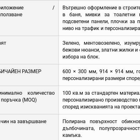
риложение /
Вътрешно оформление в строите
ползване
в баня, мивки за тоалетни м
подсветени панели, плочки за 
ниво на трафик и персонализира
вят
Зелено, ментовозелено, изумр
бежови нюанси, златни жилки и 
избора на блок.
БИЧАЙЕН РАЗМЕР
600 × 300 мм, 914 × 914 мм, г
персонализирани размери споре
инимално количество
100 кв.м за стандартен материа
 поръчка (MOQ)
персонализирано производство
според изискванията на проекта
чин на завършване
Полирана повърхност обикно
дълбочината, полупрозрачнос
камъка.