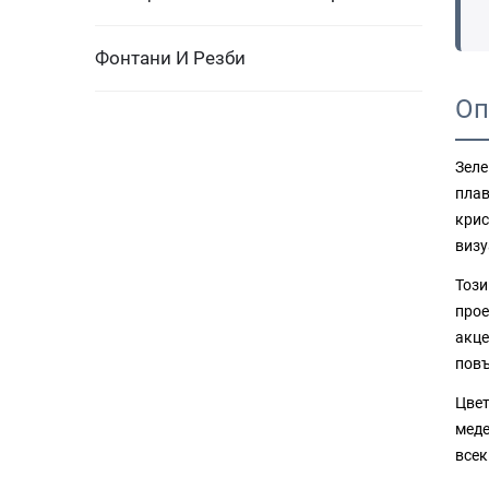
Фонтани И Резби
Оп
Зеле
плав
крис
визу
Този
прое
акце
повъ
Цвет
меде
всек