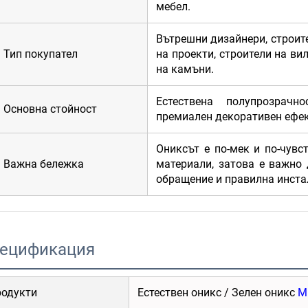
мебел.
Вътрешни дизайнери, строит
Тип покупател
на проекти, строители на ви
на камъни.
Естествена полупрозрачн
Основна стойност
премиален декоративен ефек
Ониксът е по-мек и по-чувс
Важна бележка
материали, затова е важно
обращение и правилна инста
ецификация
одукти
Естествен оникс / Зелен оникс
М