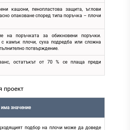
вени кашони, пенопластова защита, ъглови
пасно опаковане според типа поръчка – плочи
е на поръчката за обикновени поръчки.
 с камък плочи, суха подредба или сложна
пълнително потвърждение.
ванс, остатъкът от 70 % се плаща преди
я проект
 има значение
дходящият подбор на плочи може да доведе