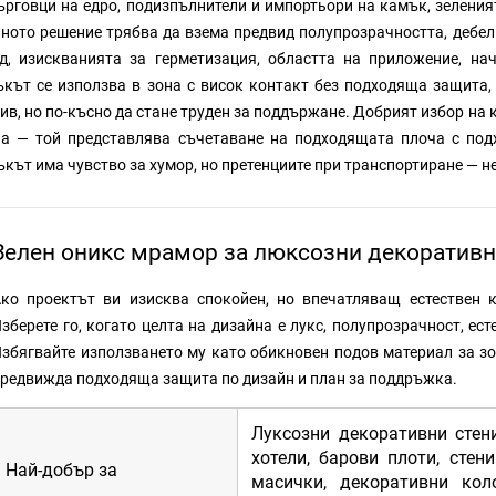
ърговци на едро, подизпълнители и импортьори на камък, зеления
ното решение трябва да взема предвид полупрозрачността, дебели
д, изискванията за герметизация, областта на приложение, на
кът се използва в зона с висок контакт без подходяща защита
ив, но по-късно да стане труден за поддържане. Добрият избор на
а — той представлява съчетаване на подходящата плоча с под
кът има чувство за хумор, но претенциите при транспортиране — не
Зелен оникс мрамор за люксозни декоративн
ко проектът ви изисква спокойен, но впечатляващ естествен 
зберете го, когато целта на дизайна е лукс, полупрозрачност, е
збягвайте използването му като обикновен подов материал за зо
редвижда подходяща защита по дизайн и план за поддръжка.
Луксозни декоративни стени
хотели, барови плоти, сте
Най-добър за
масички, декоративни кол