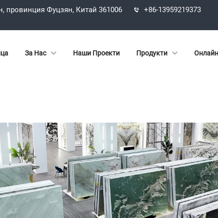
н, провинция Фуцзян, Китай 361006
+86-13959219373
ица
За Нас
Наши Проекти
Продукти
Онлайн