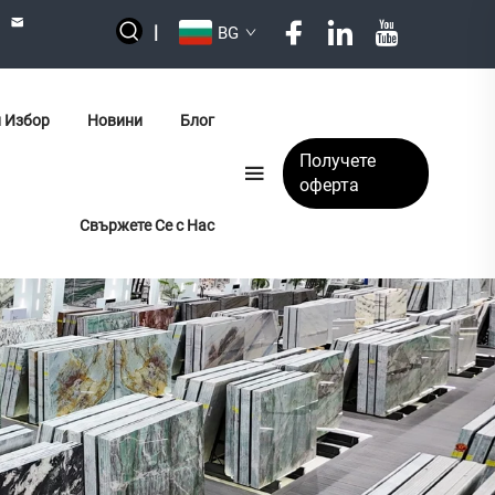
|
BG
 Избор
Новини
Блог
Получете
оферта
Свържете Се с Нас