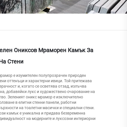
Зелен Ониксов Мраморен Камък За
На Стени
мрамор е изумителен полупрозрачен природен
ени оттенъци и характерни ивици. Той притежава
рачност и, когато се осветява отзад, излъчва
ина, добавяйки лукс и художествено очарование на
тво. Зеленият оникс мрамор е изключително
лзване в елитни стенни панели, работни
ърхности на тоалетни масички и специални стени.
този камък е уникална и придава безвременна
ндивидуалност на модерните и луксозни интериорни