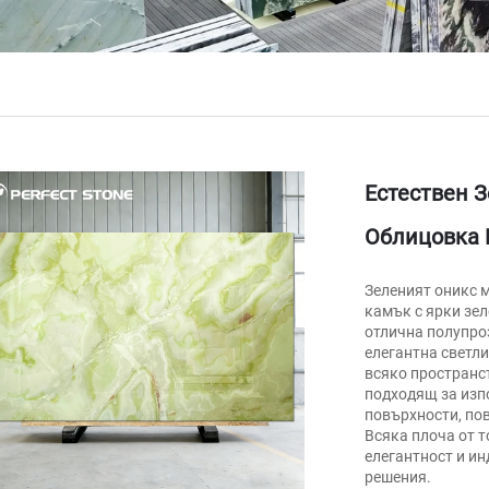
Естествен 
Облицовка 
Зеленият оникс 
камък с ярки зел
отлична полупроз
елегантна светл
всяко пространс
подходящ за изпо
повърхности, пов
Всяка плоча от 
елегантност и и
решения.