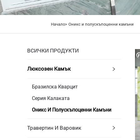
Начало>
Оникс и полускъпоценни камъни
ВСИЧКИ ПРОДУКТИ
Люксозен Камък
Бразилска Кварцит
Серия Калаката
Оникс И Полускъпоценни Камъни
Травертин И Варовик