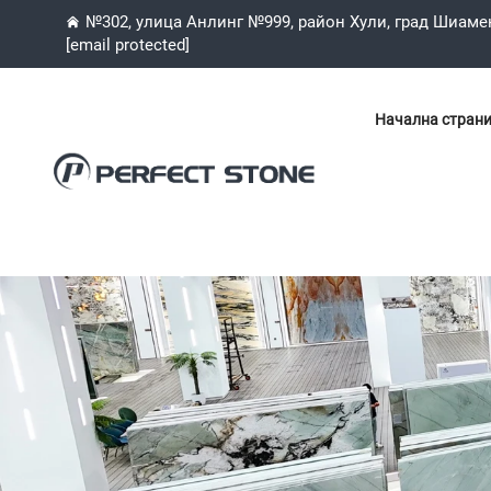
№302, улица Анлинг №999, район Хули, град Шиаме
[email protected]
Начална стран