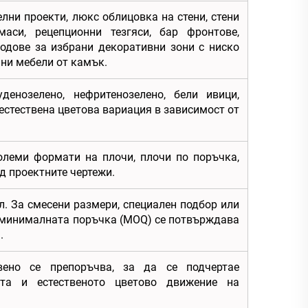
лни проекти, люкс облицовка на стени, стени
аси, рецепционни тезгяси, бар фронтове,
подове за избрани декоративни зони с ниско
ни мебели от камък.
уденозелено, нефритенозелено, бели ивици,
естествена цветова вариация в зависимост от
олеми формати на плочи, плочи по поръчка,
д проектните чертежи.
л. За смесени размери, специален подбор или
 минималната поръчка (MOQ) се потвърждава
.
вено се препоръчва, за да се подчертае
тта и естественото цветово движение на