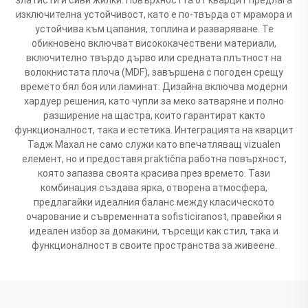
изключителна устойчивост, като е по-твърда от мрамора и
устойчива към цапания, топлина и разваряване. Те
обикновено включват висококачествени материали,
включително твърдо дърво или средната плътност на
волокнистата плоча (MDF), завършена с погоден срещу
времето бял боя или ламинат. Дизайна включва модерни
хардуер решения, като чупли за меко затваряне и полно
разширение на щастра, които гарантират както
функционалност, така и естетика. Интеграцията на кварцит
Тадж Махал не само служи като впечатляващ vizualen
елемент, но и предоставя praktična работна повърхност,
която запазва своята красива през времето. Тази
комбинация създава ярка, отворена атмосфера,
предлагайки идеалния баланс между класическото
очарование и съвременната sofisticiranost, правейки я
идеален избор за домакини, търсещи как стил, така и
функционалност в своите пространства за живеене.