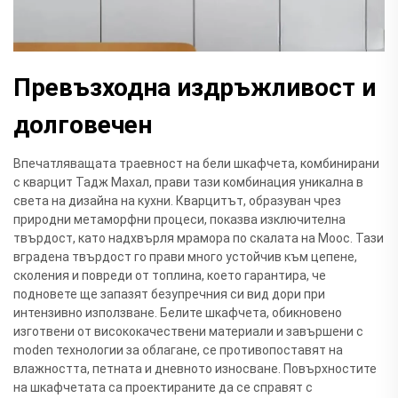
Превъзходна издръжливост и
долговечен
Впечатляващата траевност на бели шкафчета, комбинирани
с кварцит Тадж Махал, прави тази комбинация уникална в
света на дизайна на кухни. Кварцитът, образуван чрез
природни метаморфни процеси, показва изключителна
твърдост, като надхвърля мрамора по скалата на Моос. Тази
вградена твърдост го прави много устойчив към цепене,
сколения и повреди от топлина, което гарантира, че
подновете ще запазят безупречния си вид дори при
интензивно използване. Белите шкафчета, обикновено
изготвени от висококачествени материали и завършени с
moden технологии за облагане, се противопоставят на
влажността, петната и дневното износване. Повърхностите
на шкафчетата са проектираните да се справят с