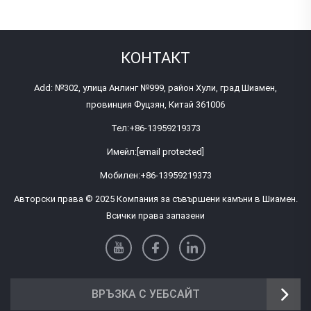
КОНТАКТ
Add: №302, улица Анлинг №999, район Хули, град Шиамен,
провинция Фуцзян, Китай 361006
Тел:
+86-13959219373
Имейл:
[email protected]
Мобилен:
+86-13959219373
Авторски права © 2025 Компания за съвършени камъни в Шиамен.
Всички права запазени
ВРЪЗКА С УЕБСАЙТ