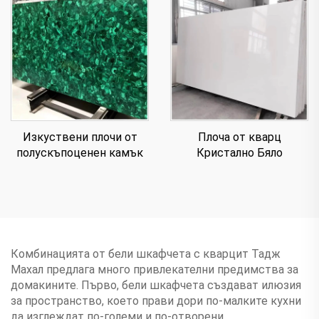
Изкуствени плочи от
Плоча от кварц
полускъпоценен камък
Кристално Бяло
Комбинацията от бели шкафчета с кварцит Тадж
Махал предлага много привлекателни предимства за
домакините. Първо, бели шкафчета създават илюзия
за пространство, което прави дори по-малките кухни
да изглеждат по-големи и по-отворени.