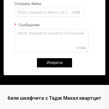
Company Name
0/200
Съобщение
0/1000
Изпрати
бели шкафчета с Тадж Махал квартцит