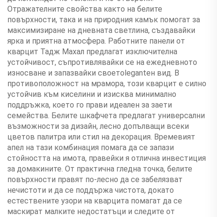
Отражателните свойства както на белите
повърхности, така и на природния камък помогат за
максимизиране на дневната светлина, създавайки
ярка и приятна атмосфера. Работните панели от
кварцит Тадж Махал предлагат изключителна
устойчивост, съпротивлявайки се на ежедневното
износване и запазвайки своетоlegantен вид. В
противоположност на мрамора, този кварцит е силно
устойчив към киселини и изисква минимално
поддръжка, което го прави идеален за заети
семейства. Белите шкафчета предлагат универсални
възможности за дизайн, лесно допълващи всеки
цветов палитра или стил на декорация. Времевият
апел на тази комбинация помага да се запази
стойността на имота, правейки я отлична инвестиция
за домакините. От практична гледна точка, белите
повърхности правят по-лесно да се забелязват
нечистоти и да се поддържа чистота, докато
естествените узори на кварцита помагат да се
маскират малките недостатъци и следите от