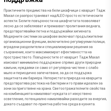
Практичните предимства на бели шкафчици с кварцит Тадж
Махал се разпространяват надALEO просто естетическите
аспекти. Белите повърхности на шкафчетата позволяват
лесно да се забелязват и премахват пролитания веднага,
предотвратявайки петна и поддържайки хигиената.
Модерните системи за шкафове включват продължителни
организационни функции, включително регулируеми полици,
вградени разделители и специализирани решения за
съхранение, които максимизират ефективността на
пространството. Повърхностите от кварцит Тадж Махал
изискват минимално поддържане спрямо други природни
камъни, нуждаяки се само от регулярна чистене с слабо
мыло и периодично запечатване, за да се поддържа
защитната им бариера. Непористата природа на кварцита
предотвратява растежа на бактерии и го прави идеален за
зони за приготвяне на храна. Светоотражателните свойства
на комбинацията намаляват нуждата от изкуствено
осветление, потенциално намалявайки разходите за енергия,
докато създават по-приятна работна среда в кухнята.