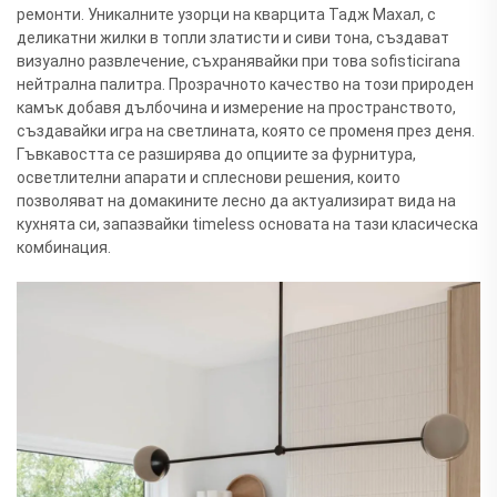
ремонти. Уникалните узорци на кварцита Тадж Махал, с
деликатни жилки в топли златисти и сиви тона, създават
визуално развлечение, съхранявайки при това sofisticirana
нейтрална палитра. Прозрачното качество на този природен
камък добавя дълбочина и измерение на пространството,
създавайки игра на светлината, която се променя през деня.
Гъвкавостта се разширява до опциите за фурнитура,
осветлителни апарати и сплеснови решения, които
позволяват на домакините лесно да актуализират вида на
кухнята си, запазвайки timeless основата на тази класическа
комбинация.