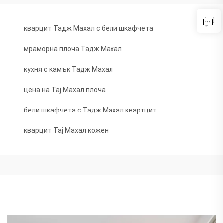
кварцит Тадж Махал с бели шкафчета
мраморна плоча Тадж Махал
кухня с камък Тадж Махал
цена на Тај Махал плоча
бели шкафчета с Тадж Махал квартцит
кварцит Тај Махал кожен