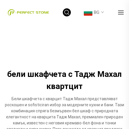
BG
бели шкафчета с Тадж Махал
квартцит
Бели шкафчета с кварцит Тадж Махал представляват
роскошен и sofisticiran избор за модерните кухни и бани. Тази
комбинация спряга безмървен бел шкаф с природната
елегантност на кварцита Тадж Махал, премиален природен
камък, известен с неговия кремаво-бел фона и тонки
златисти и сиви жилки. Повърхността от кварцит предлага