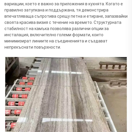
вариации, което е важно за приложения в кухнята. Когато е
правилно затупкана и поддържана, тя демонстрира
впечатляваща съпротива срещу петна и етиране, запазвайки
своята красива визия с течение на времето. Структурната
стабилност на камъка позволява различни опции за
инсталация, включително големи формати, които
минимизират линиите на съединенията и създават
непрекъснати повърхности.