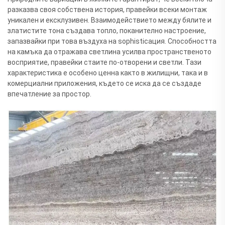
разказва своя собствена история, правейки всеки монтаж
уникален и ексклузивен. Взаимодействието между бялите и
златистите тона създава топло, поканително настроение,
запазвайки при това въздуха на sophisticaция. Способността
на камъка да отражава светлина усилва пространственото
восприятие, правейки стаите по-отворени и светли. Тази
характеристика е особено ценна както в жилищни, така и в
комерциални приложения, където се иска да се създаде
впечатление за простор.