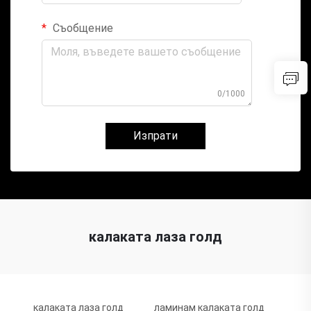
Съобщение
0/1000
Изпрати
калаката лаза голд
калаката лаза голд
ламинам калаката голд