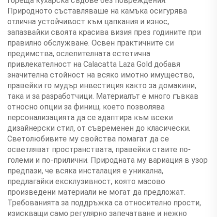
гореща кухарска съдове без повреждения.
Природното съставляваше на камъка осигурява
отлична устойчивост към цапкания и износ,
запазвайки своята красива визия през годините при
правилно обслужване. Освен практичните си
предимства, ослепителната естетична
привлекателност на Calacatta Laza Gold добавя
значителна стойност на всяко имотно имущество,
правейки го мудър инвестиция както за домакини,
така и за разработчици. Материалът е много гъвкав
относно опции за финиш, което позволява
персонализацията да се адаптира към всеки
дизайнерски стил, от съвременен до класически.
Светолюбивите му свойства помагат да се
осветляват пространствата, правейки стаите по-
големи и по-прилични. Природната му вариация в узор
предпази, че всяка инсталация е уникална,
предлагайки ексклузивност, която масово
произведени материали не могат да предложат.
Требованията за поддръжка са относително прости,
изискващи само регулярно запечатване и нежно