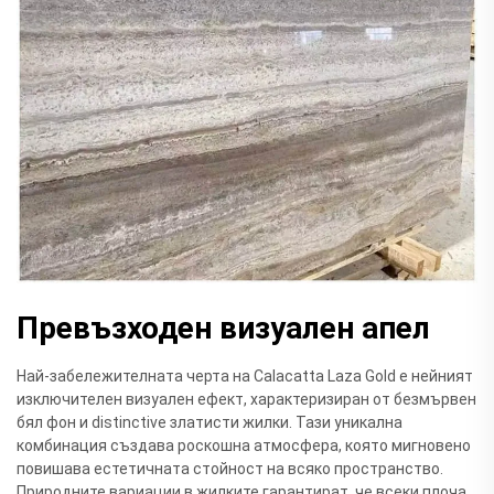
Превъзходен визуален апел
Най-забележителната черта на Calacatta Laza Gold е нейният
изключителен визуален ефект, характеризиран от безмървен
бял фон и distinctive златисти жилки. Тази уникална
комбинация създава роскошна атмосфера, която мигновено
повишава естетичната стойност на всяко пространство.
Природните вариации в жилките гарантират, че всеки плоча