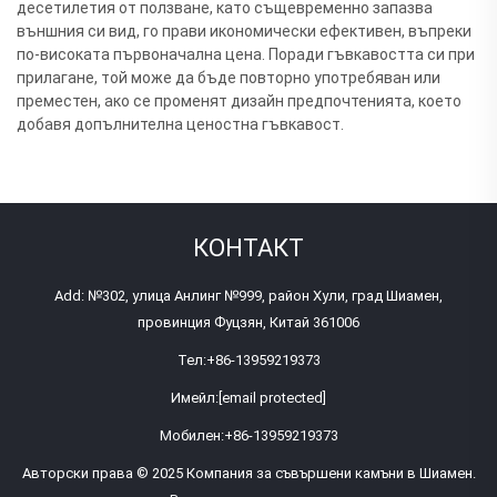
десетилетия от ползване, като същевременно запазва
външния си вид, го прави икономически ефективен, въпреки
по-високата първоначална цена. Поради гъвкавостта си при
прилагане, той може да бъде повторно употребяван или
преместен, ако се променят дизайн предпочтенията, което
добавя допълнителна ценостна гъвкавост.
КОНТАКТ
Add: №302, улица Анлинг №999, район Хули, град Шиамен,
провинция Фуцзян, Китай 361006
Тел:
+86-13959219373
Имейл:
[email protected]
Мобилен:
+86-13959219373
Авторски права © 2025 Компания за съвършени камъни в Шиамен.