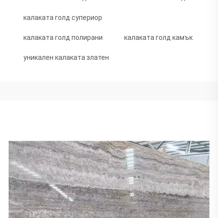
калаката голд супериор
калаката голд полирани
калаката голд камък
уникален калаката златен