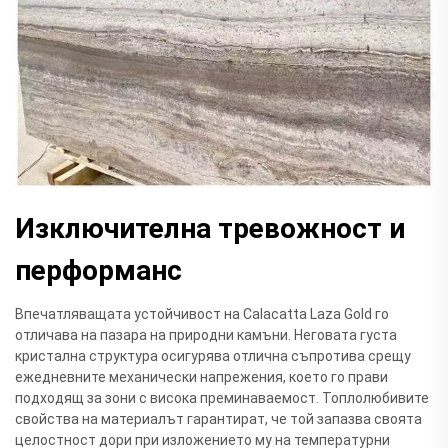
Изключителна тревожност и
перформанс
Впечатляващата устойчивост на Calacatta Laza Gold го
отличава на пазара на природни камъни. Неговата густа
кристална структура осигурява отлична съпротива срещу
ежедневните механически напрежения, което го прави
подходящ за зони с висока преминаваемост. Топлолюбивите
свойства на материалът гарантират, че той запазва своята
целостност дори при изложението му на температурни