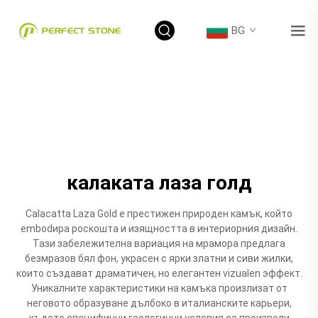
BG
калаката лаза голд
Calacatta Laza Gold е престижен природен камък, който
embodира роскошта и изящността в интериорния дизайн.
Тази забележителна вариация на мрамора предлага
безмразов бял фон, украсен с ярки златни и сиви жилки,
които създават драматичен, но елегантен vizualen эффект.
Уникалните характеристики на камъка произлизат от
неговото образуване дълбоко в италианските карьери,
където специфични геологични условия са произвели