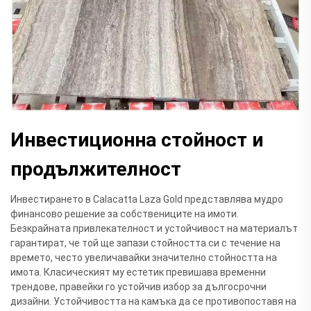
Инвестиционна стойност и
продължителност
Инвестирането в Calacatta Laza Gold представлява мудро
финансово решение за собствениците на имоти.
Безкрайната привлекателност и устойчивост на материалът
гарантират, че той ще запази стойността си с течение на
времето, често увеличавайки значително стойността на
имота. Класическият му естетик превишава временни
трендове, правейки го устойчив избор за дългосрочни
дизайни. Устойчивостта на камъка да се противопоставя на