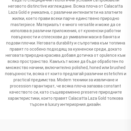
неговото distinctive изглеждане. Всяка плоча от Calacatta
Laza Gold е уникална, с различни интензитети на златните
жилки, което прави всеки парче единствено природно
masterpiece. Материалът е много versatile и може да се
използва в различни приложения, от кухненски работни
повърхности и сплескови до умивални маси в банята и
подови плочки. Неговата durability и съпротива към топлина
правят го особено подходящ за кухненски среди, докато
неговата природна красива добавя дотичка от opulence към
всяко пространство. Камъкът може да бъде обработен по
множество начини, включително polished, honed или brushed
повърхности, всяка от които предлагай различни estetichni и
practical предимства. Modern техники за извличане и
procession гарантират, че всяка плоча запазва constant
качеството си, като същевременно preserve природните
характеристики, които правят Calacatta Laza Gold толкова
търсен в luxury интериорния дизайн.