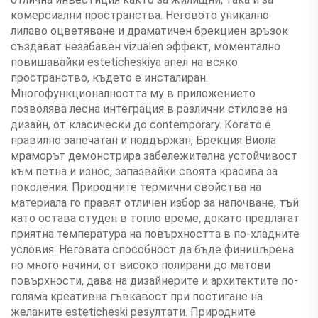
комерсиални пространства. Неговото уникално
лилаво оцветяване и драматичен брекциен връзок
създават незабавен vizualen эффект, моментално
повишавайки esteticheskiya апел на всяко
пространство, където е инсталиран.
Многофункционалността му в приложението
позволява лесна интеграция в различни стилове на
дизайн, от класически до contemporary. Когато е
правилно запечатан и поддържан, Брекция Виола
мраморът демонстрира забележителна устойчивост
към петна и износ, запазвайки своята красива за
поколения. Природните термични свойства на
материала го правят отличен избор за напочване, тъй
като остава студен в топло време, докато предлагат
приятна температура на повърхността в по-хладните
условия. Неговата способност да бъде финишърена
по много начини, от високо полирани до матови
повърхности, дава на дизайнерите и архитектите по-
голяма креативна гъвкавост при постигане на
желаните esteticheski резултати. Природните