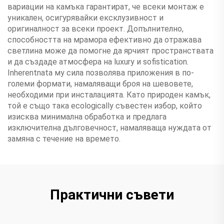
вариации на камъка гарантират, че всеки монтаж е
уникален, осигурявайки ексклузивност и
оригиналност за всеки проект. Допълнително,
способността на мрамора ефективно да отражава
светлина може да помогне да ярчият пространствата
и да създаде атмосфера на luxury и sofistication.
Inherentnata му сила позволява приложения в по-
големи формати, намаляващи броя на шевовете,
необходими при инсталацията. Като природен камък,
той е също така ecologically съвестен избор, който
изисква минимална обработка и предлага
изключителна дълговечност, намаляваща нуждата от
замяна с течение на времето.
Практични съвети