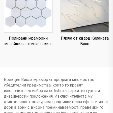
Полирани мраморни
Плоча от кварц Калаката
мозайки за стени за вила
Бяло
Брекция Виола мраморът предлага множество
убедителни предимства, които го правят
изключителен избор за sofisticirani архитектурни и
дизайнерски приложения. Изключителната му
дълговечност осигурява продължителна ефективност
дори в зони с висока преминаваемост, правейки го
отлична инвестиция както за жилищни, така и за