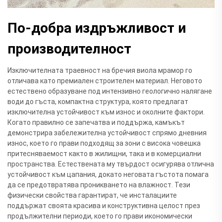
По-добра издръжливост и
производителност
Изключителната траевност на бречия виола мрамор го
отличава като премиален строителен материал. Неговото
естествено образуване под интензивно геологично налягане
води до гъста, компактна структура, която предлагат
изключителна устойчивост към износ и околните фактори.
Когато правилно се запечатва и поддържа, камъкът
демонстрира забележителна устойчивост спрямо дневния
износ, което го прави подходящ за зони с висока човешка
притесняваемост както в жилищни, така и в комерциални
пространства. Естествената му твърдост осигурява отлична
устойчивост към цапания, докато неговата гъстота помага
да се предотвратява проникването на влажност. Тези
физически свойства гарантират, че инсталациите
поддържат своята красива и конструктивна целост през
продължителни периоди, което го прави икономически