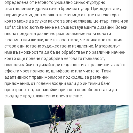
определена от неговото уникално синьо-пурпурно
съставление и драматичен брекчият узор. Природната му
вариация създава сложна плетеница от цвет и текстура,
която може да служи както за впечатляващ център, така и за
sofisticirano допълнение на съществуващите дизайни. Всеки
плоча предлага различно разположение на ъгловати
фрагменти и жилки, което гарантира, че всяка инсталация
става единствено художествено изявление. Материалът
има възможността да бъде обработван по различни начини,
което още повече подобрява неговата гъвкавост,
позволявайки на дизайнерите да постигат различни vizualni
ефекти чрез полирене, шлифоване или чистене. Тази
адаптивност прави мрамора подходящ за различни
приложения, от големи входни зали до интимни баня
пространства, запазвайки при това способността си да
създаде продължително впечатление.