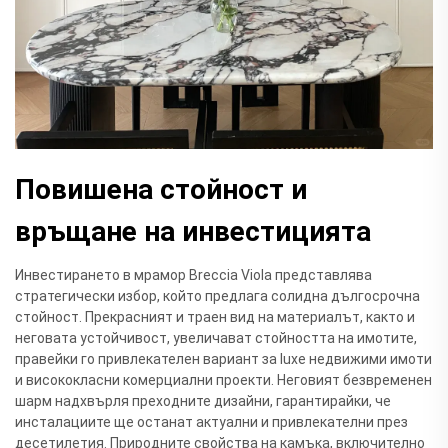
Повишена стойност и
връщане на инвестицията
Инвестирането в мрамор Breccia Viola представлява
стратегически избор, който предлага солидна дългосрочна
стойност. Прекрасният и траен вид на материалът, както и
неговата устойчивост, увеличават стойността на имотите,
правейки го привлекателен вариант за luxe недвижими имоти
и висококласни комерциални проекти. Неговият безвременен
шарм надхвърля преходните дизайни, гарантирайки, че
инсталациите ще останат актуални и привлекателни през
десетилетия. Природните свойства на камъка, включително