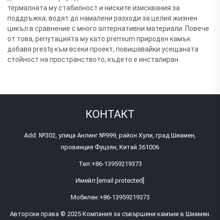
термалната му стабилност и ниските изисквания за
поддръжка, водят до намалени разходи за целия жизнен
цикъл в сравнение с много алтернативни материали. Повече
от това, репутацията му като premium природен камък
добавя prestij към всеки проект, повишавайки усещаната
стойност на пространството, където е инсталиран.
КОНТАКТ
Add: №302, улица Анлинг №999, район Хули, град Шиамен,
провинция Фуцзян, Китай 361006
Тел:
+86-13959219373
Имейл:
[email protected]
Мобилен:
+86-13959219373
Авторски права © 2025 Компания за съвършени камъни в Шиамен.