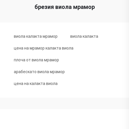
брезия виола мрамор
виола калакта мрамор
виола калакта
цена на мрамор калакта виола
плоча от виола мрамор
арабескато виола мрамор
цена на калакта виола