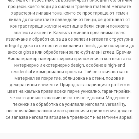
процеси, което води до силна и траевна material. Неговите
характерни лилави тона, които се простираща от темен
лилав до по-светлите лавандови оттенци, се допълват от
контрастиращи жилки и частици в бели, сиви и понякога
златисти акценти. Камъкът минава през внимателно
извличане и обработка, за да се запази неговата структурна
integrity, докато се постига желаният finish, дали полирани до
висока gloss или обработени за по-субтилен izглед. Бречия
Виола мрамор намерил широки приложения в контекста на
интериорно и екстериорно design, особено в high-end
residential и комерсиални проекти. Той се отличава като
материал за покритие, облицовка на стени, подове и
декоративни елементи. Природната вариация в pattern и
цвет на камъка прави всеки парче уникално, гарантирайки,
че нито две инсталации не са точно еднакви. Модерните
техники за обработка са усилвали неговата versatility,
позволявайки различни завършвания и приложения, докато
се запазва неговата вградена траевност и estетичен appeal.