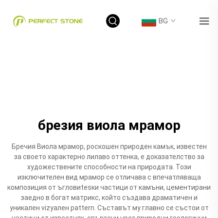
BG
брезия виола мрамор
Бречия Виола мрамор, роскошен природен камък, известен
за своето характерно лилаво оттенка, е доказателство за
художествените способности на природата. Този
изключителен вид мрамор се отличава с впечатляваща
композиция от ъгловиtesки частици от камъни, цементирани
заедно в богат матрикс, който създава драматичен и
уникален vizуален pattern. Съставът му главно се състои от
частици от известняк, свързани чрез природни геологични