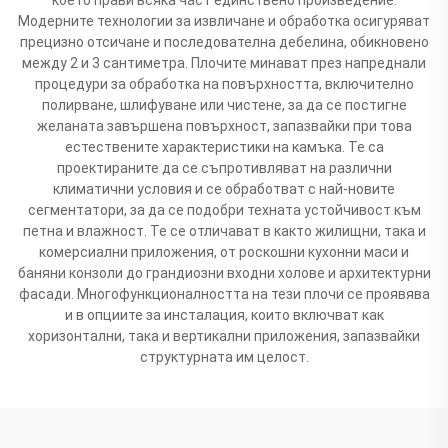
Модерните технологии за извличане и обработка осигуряват
прецизно отсичане и последователна дебелина, обикновено
между 2 и 3 сантиметра. Плочите минават през напреднали
процедури за обработка на повърхността, включително
полирване, шлифуване или чистене, за да се постигне
желаната завършена повърхност, запазвайки при това
естествените характеристики на камъка. Те са
проектираните да се съпротивляват на различни
климатични условия и се обработват с най-новите
сегментатори, за да се подобри техната устойчивост към
петна и влажност. Те се отличават в както жилищни, така и
комерсиални приложения, от роскошни кухонни маси и
баняни конзоли до грандиозни входни холове и архитектурни
фасади. Многофункционалността на тези плочи се проявява
и в опциите за инсталация, които включват как
хоризонтални, така и вертикални приложения, запазвайки
структурната им целост.