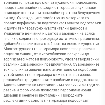
топлина го прави идеален за кухненски приложения,
предотвратявайки повреди от горещите кухненски
принадлежности, съхранявайки при това безупречния
си вид. Охлаждащите свойства на материала го
правят перфектен за подготовкготвените подготовки
и други температурно чувствителни дейности.
Уникалните венчания и цветови вариации на всяка
плочка създават непреходящо естетично привличане,
добавяйки значителна стойност на всяко имущество.
Многострунността на мрамора позволява различни
опции за финиш, от високобляскав полирани до
sophisicated матови повърхности, удовлетворявайки
различни дизайнерски предпочитания. Съвременните
технологии за запечатване значително са подобрени
устойчивостта на мрамора към петна и етиране,
решавайки традиционните проблеми с поддръжката.
Адаптивността на материала към различни методи за
резане и формиране позволява персонализирани
дизайни и seemless инсталации. Природните
рефлективни свойства на мрамора подобряват