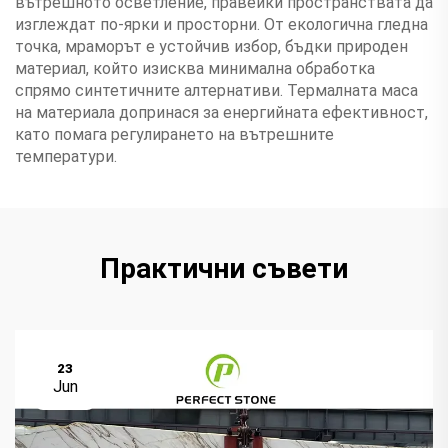
вътрешното осветление, правейки пространствата да
изглеждат по-ярки и просторни. От екологична гледна
точка, мраморът е устойчив избор, бъдки природен
материал, който изисква минимална обработка
спрямо синтетичните алтернативи. Термалната маса
на материала допринася за енергийната ефективност,
като помага регулирането на вътрешните
температури.
Практични съвети
23
Jun