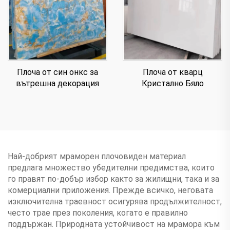
Плоча от син онкс за
Плоча от кварц
вътрешна декорация
Кристално Бяло
Най-добрият мраморен плочовиден материал
предлага множество убедителни предимства, които
го правят по-добър избор както за жилищни, така и за
комерциални приложения. Прежде всичко, неговата
изключителна траевност осигурява продължителност,
често трае през поколения, когато е правилно
поддържан. Природната устойчивост на мрамора към