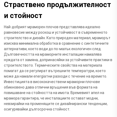
Страствено продължителност
и стойност
Най-добрият мраморен плочов представлява идеално
равновесие между роскош и устойчивост в съвременното
строителство и дизайн. Като природен материал, мраморът
изисква минимална обработка в сравнение с синтетичните
алтернативи, което води до по-малък екологичен след.
Дълговечността на мраморните инсталации намалява
нуждата от замяна, допринасяйки за устойчивите практики в
строителството. Термическите свойства на материала
помагат да се регулират вътрешните температури, което
може да намали energiaтни разходи с течение на времето.
Инвестицията в висококачествени мраморни плочове
обикновено дава отлични връщения във формата на
повишаване на стойността на имота. Времевият апел на
мрамора гарантира, че инсталациите остават модни,
невзирайки на променящите се дизайнирански тенденции,
осигурявайки дългосрочна стойност.