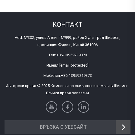
КОНТАКТ
Add: №302, улица Анлинг №999, район Хули, град Шиамен,
провинция Фуцзян, Китай 361006
Тел:
+86-13959219373
Имейл:
[email protected]
Мобилен:
+86-13959219373
Авторски права © 2025 Компания за съвършени камъни в Шиамен.
Всички права запазени
ВРЪЗКА С УЕБСАЙТ