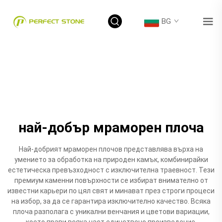
BG
най-добър мраморен плоча
Най-добрият мраморен плочов представлява върха на
умението за обработка на природен камък, комбинирайки
естетическа превъзходност с изключителна траевност. Тези
премиум каменни повърхности се избират внимателно от
известни карьери по цял свят и минават през строги процеси
на избор, за да се гарантира изключително качество. Всяка
плоча разполага с уникални венчания и цветови вариации,
което прави всяка част единствено произведение.