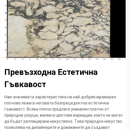
Превъзходна Естетична
Гъвкавост
Наи-значимата характеристика на най-добрия мраморен
плочове лежи в неговата безпрецедентна естетична
гъвкавост. Всяка плоча предлага уникален платно от
природни узорци, жилки и цветови вариации, които не могат
да бъдат реплицирани изкуствено. Това природно изкуство
позволява на дизайнерите и домакините да създават