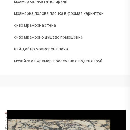
мрамор калаката полирани
мраморна подова плочка в формат харингтон
сиво мраморна стена
сиво мраморно душево помещение
най-добър мраморен плоча
мозайка от мрамор, пресечена с воден струй