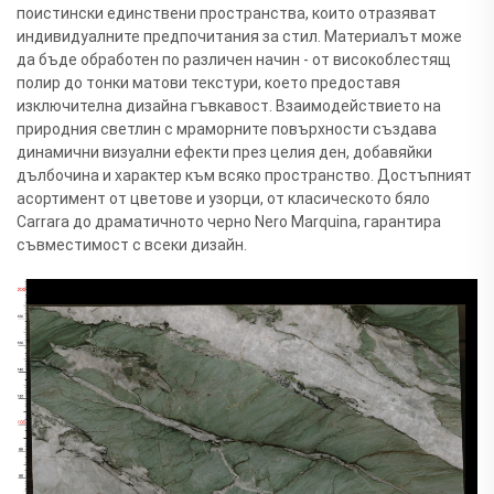
поистински единствени пространства, които отразяват
индивидуалните предпочитания за стил. Материалът може
да бъде обработен по различен начин - от високоблестящ
полир до тонки матови текстури, което предоставя
изключителна дизайна гъвкавост. Взаимодействието на
природния светлин с мраморните повърхности създава
динамични визуални ефекти през целия ден, добавяйки
дълбочина и характер към всяко пространство. Достъпният
асортимент от цветове и узорци, от класическото бяло
Carrara до драматичното черно Nero Marquina, гарантира
съвместимост с всеки дизайн.