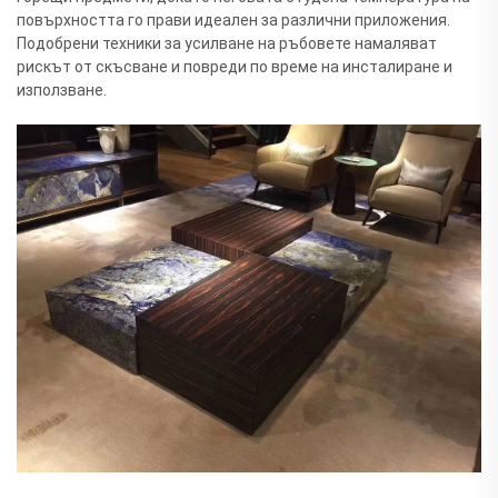
повърхността го прави идеален за различни приложения.
Подобрени техники за усилване на ръбовете намаляват
рискът от скъсване и повреди по време на инсталиране и
използване.