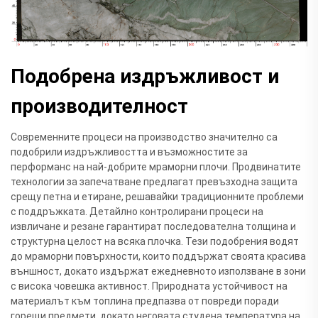
Подобрена издръжливост и
производителност
Современните процеси на производство значително са
подобрили издръжливостта и възможностите за
перформанс на най-добрите мраморни плочи. Продвинатите
технологии за запечатване предлагат превъзходна защита
срещу петна и етиране, решавайки традиционните проблеми
с поддръжката. Детайлно контролирани процеси на
извличане и резане гарантират последователна толщина и
структурна целост на всяка плочка. Тези подобрения водят
до мраморни повърхности, които поддържат своята красива
външност, докато издържат ежедневното използване в зони
с висока човешка активност. Природната устойчивост на
материалът към топлина предпазва от повреди поради
горещи предмети, докато неговата студена температура на