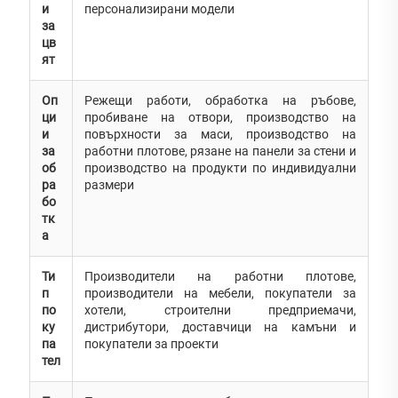
и
персонализирани модели
за
цв
ят
Оп
Режещи работи, обработка на ръбове,
ци
пробиване на отвори, производство на
и
повърхности за маси, производство на
за
работни плотове, рязане на панели за стени и
об
производство на продукти по индивидуални
ра
размери
бо
тк
а
Ти
Производители на работни плотове,
п
производители на мебели, покупатели за
по
хотели, строителни предприемачи,
ку
дистрибутори, доставчици на камъни и
па
покупатели за проекти
тел