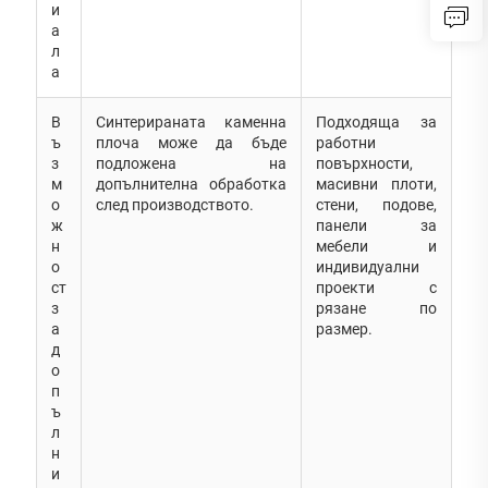
и
а
л
а
В
Синтерираната каменна
Подходяща за
ъ
плоча може да бъде
работни
з
подложена на
повърхности,
м
допълнителна обработка
масивни плоти,
о
след производството.
стени, подове,
ж
панели за
н
мебели и
о
индивидуални
ст
проекти с
з
рязане по
а
размер.
д
о
п
ъ
л
н
и