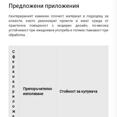
Предложени приложения
Синтерираният каменен плочест материал е подходящ за
клиенти, които реализират проекти и имат нужда от
практична повърхност с модерен дизайн, по-висока
устойчивост при ежедневна употреба и голяма гъвкавост при
обработка.
С
ф
е
р
а
н
а
п
Препоръчително
р
Стойност за купувача
използване
и
л
о
ж
е