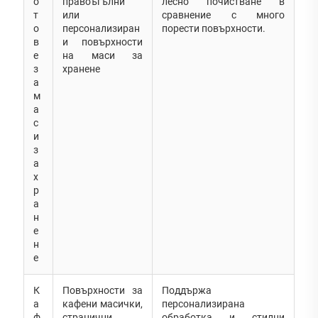
о
правоъгълни
лесно почистване в
т
или
сравнение с много
о
персонализиран
порести повърхности.
в
и повърхности
е
на маси за
з
хранене
а
м
а
с
и
з
а
х
р
а
н
е
н
е
К
Повърхности за
Поддържа
а
кафени масички,
персонализирана
ф
странични
обработка и стилни