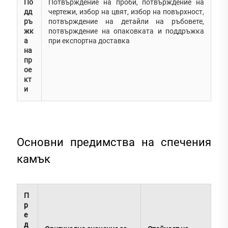
По
Потвърждение на проби, потвърждение на
дд
чертежи, избор на цвят, избор на повърхност,
ръ
потвърждение на детайли на ръбовете,
жк
потвърждение на опаковката и поддръжка
а
при експортна доставка
на
пр
ое
кт
и
Основни предимства на спечения
камък
П
р
е
д