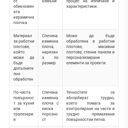
от
камъни
процес на изпичане и
обикновен
характеристики.
ата
керамична
плочка
Материал
Спечена
Може да бъде
за работни
каменна
обработена в работни
плотове,
плоча,
плотове, масивни
който
нарязан
плотове, стенни панели и
може да
а по
персонализирани
бъде
размер
елементи за проекти.
допълните
лно
обработен
По-чиста
Спечена
Течностите се
повърхнос
каменна
абсорбират трудно,
т за кухня
плоча с
което помага за
или
ниска
контролиране на чести и
трапезари
порозно
трудно премахвани
я
ст
повърхностни петна.