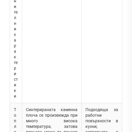
н
и
те
л
н
и
х
а
р
а
к
те
р
и
ст
и
к
и
Т
Синтерираната каменна
Подходяща за
о
плоча се произвежда при
работни
п
много висока
повърхности в
л
температура, затова
кухни,
о
плочата може да понася
островчета и