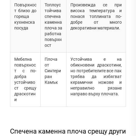
Повърхнос
Топлоус
Произвежда се при
т близо до
тойчива
висока температура и
гореща
спечена
понася топлината по-
кухненска
каменна
добре от много
посуда
плоча за
декоративни материали.
работна
повърхн
ост
Мебелна
Плоча
Устойчива е на
повърхнос
от
обикновени драскотини,
т с по-
Синтери
но потребителите все пак
добра
ран
трябва да избягват
устойчиво
Камък
керамични ножове и
ст срещу
неправилно рязане
драскотин
направо върху плочата.
и
Спечена каменна плоча срещу други