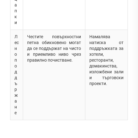
а
п
к
и
Л
Честите повърхностни
Намалява
ес
петна обикновено могат
натиска от
н
да се поддържат на чисто
поддръжката за
о
и приемливо ниво чрез
хотели,
п
правилно почистване.
ресторанти,
о
домакинства,
д
изложбени зали
д
и търговски
ъ
проекти.
р
ж
а
н
е