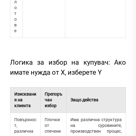
л
о
т
о
в
е
Логика за избор на купувач: Ако
имате нужда от X, изберете Y
Изисквани
Препоръ
я на
чан
Защо действа
клиента
избор
Повърхнос
Плочки
Има различна структура
т,
от
на суровините,
различна
спечени
производствен процес,