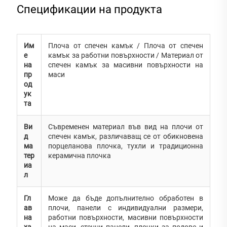
Спецификации на продукта
Им
Плоча от спечен камък / Плоча от спечен
е
камък за работни повърхности / Материал от
на
спечен камък за масивни повърхности на
пр
маси
од
ук
та
Ви
Съвременен материал във вид на плочи от
д
спечен камък, различаващ се от обикновена
ма
порцеланова плочка, тухли и традиционна
тер
керамична плочка
иа
л
Гл
Може да бъде допълнително обработен в
ав
плочи, панели с индивидуални размери,
на
работни повърхности, масивни повърхности
ха
на маси, стенни панели, плочки за подове и