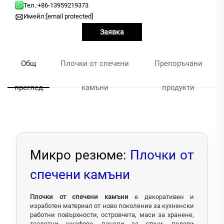
Тел.:
+86-13959219373
Имейл:
[email protected]
Заявка
Общ
Плочки от спечени
Препоръчани
преглед
камъни
продукти
Микро резюме:
Плочки от
спечени камъни
Плочки от спечени камъни
е декоративен и
изработен материал от ново поколение за кухненски
работни повърхности, островчета, маси за хранене,
тоалетни шкафове, панели за стени, подови