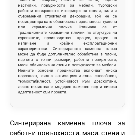
настилки, повърхности за мебели, търговски
работни повърхности, интериори на хотели, вили и
съвременни строителни декорации. Той не се
позиционира като обикновена порцеланова, тухлена
или керамична плочка. Отличава се от
традиционните керамични плочки по структура на
суровините, производствен процес, процес на
изпичане и крайни експлоатационни
характеристики. Синтерираната каменна плоча
може да бъде допълнително обработена в плочи,
парчета с точни размери, работни повърхности,
маси, облицовка на стени и повърхности за мебели.
Нейните основни предимства включват ниска
порозност, силна антизагрязнителна способност,
термостабилност, устойчивост към драскотини,
лесно почистване, модерен каменен вид и висока
адаптивност към проекти.
Синтерирана каменна плоча за
работни повърхности, маси, стени и