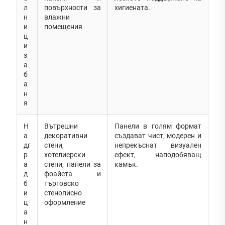
л
повърхности за
хигиената.
н
влажни
и
помещения
ц
и
з
а
б
а
н
я
Н
Вътрешни
Панели в голям формат
а
декоративни
създават чист, модерен и
дг
стени,
непрекъснат визуален
р
хотелиерски
ефект, наподобяващ
а
стени, панели за
камък.
д
фоайета и
б
търговско
и
стенописно
ц
оформление
а
н