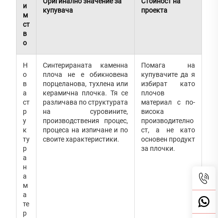
Оригинално значение за
Стойност на
и
купувача
проекта
м
ст
в
о
Н
Синтерираната каменна
Помага на
о
плоча не е обикновена
купувачите да я
в
порцеланова, тухлена или
избират като
а
керамична плочка. Тя се
плочов
ст
различава по структурата
материал с по-
р
на суровините,
висока
у
производствения процес,
производително
к
процеса на изпичане и по
ст, а не като
ту
своите характеристики.
основен продукт
р
за плочки.
а
н
а
м
а
те
р