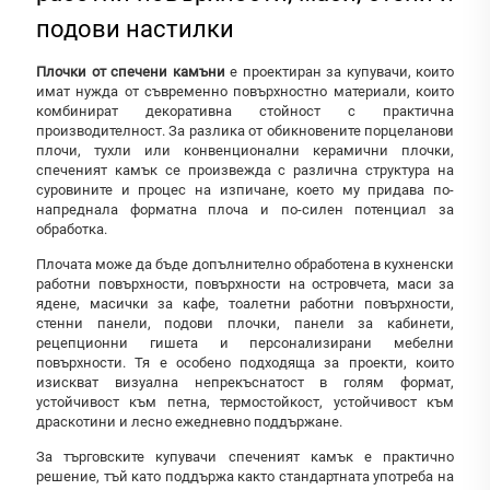
подови настилки
Плочки от спечени камъни
е проектиран за купувачи, които
имат нужда от съвременно повърхностно материали, които
комбинират декоративна стойност с практична
производителност. За разлика от обикновените порцеланови
плочи, тухли или конвенционални керамични плочки,
спеченият камък се произвежда с различна структура на
суровините и процес на изпичане, което му придава по-
напреднала форматна плоча и по-силен потенциал за
обработка.
Плочата може да бъде допълнително обработена в кухненски
работни повърхности, повърхности на островчета, маси за
ядене, масички за кафе, тоалетни работни повърхности,
стенни панели, подови плочки, панели за кабинети,
рецепционни гишета и персонализирани мебелни
повърхности. Тя е особено подходяща за проекти, които
изискват визуална непрекъснатост в голям формат,
устойчивост към петна, термостойкост, устойчивост към
драскотини и лесно ежедневно поддържане.
За търговските купувачи спеченият камък е практично
решение, тъй като поддържа както стандартната употреба на