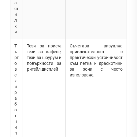
а
ст
и
л
к
и
Т
Тези за прием,
Съчетава визуална
ъ
тези за кафене,
привлекателност с
рг
тези за шоурум и
практически устойчивост
о
повърхности за
към петна и драскотини
в
ритейл дисплей
за зони с често
с
използване.
к
и
р
а
б
о
т
н
и
п