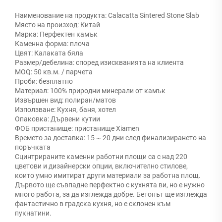
Наименование на продукта: Calacatta Sintered Stone Slab
Място на произход: Китай
Марка: Перфектен камък
Каменна форма: плоча
Цвят: Калаката бяла
Размер/дебелина: според изискванията на клиента
MOQ: 50 кв.м. / парчета
Проби: безплатно
Материал: 100% природни минерали от камък
Извършен вид: полиран/матов
Използване: Кухня, баня, хотел
Опаковка: Дървени кутии
ФОБ пристанище: пристанище Xiamen
Времето за доставка: 15 ~ 20 дни след финализирането на
поръчката
Сцинтрираните каменни работни площи са с над 220
цветови и дизайнерски опции, включително стилове,
които умно имитират други материали за работна площ.
Дървото ще съвпадне перфектно с кухнята ви, но е нужно
много работа, за да изглежда добре. Бетонът ще изглежда
фантастично в градска кухня, но е склонен към
пукнатини.