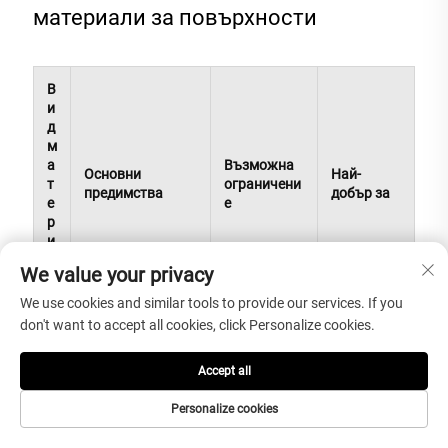
материали за повърхности
В
и
д
м
а
Възможна
Основни
Най-
т
ограничени
предимства
добър за
е
е
р
и
а
We value your privacy
л
We use cookies and similar tools to provide our services. If you
П
Нова структура
Не е
Работни
don't want to accept all cookies, click Personalize cookies.
л
на материала,
напълно
повърхно
о
по-нататъшни
устойчива
сти,
Accept all
ч
възможности за
срещу
островчет
к
обработка,
петна или
а,
Personalize cookies
и
антифулиращи
повреди;
масивни
о
свойства,
все още
плоти,