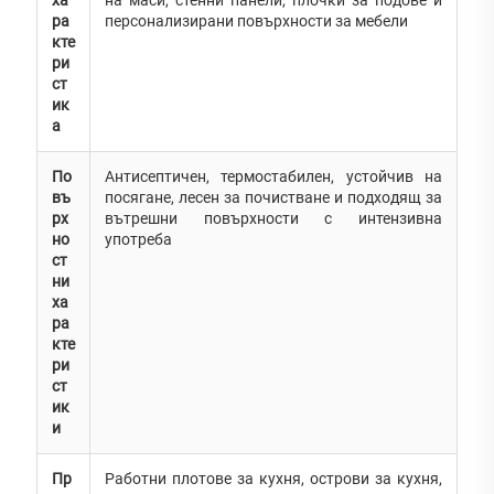
ра
персонализирани повърхности за мебели
кте
ри
ст
ик
а
По
Антисептичен, термостабилен, устойчив на
въ
посягане, лесен за почистване и подходящ за
рх
вътрешни повърхности с интензивна
но
употреба
ст
ни
ха
ра
кте
ри
ст
ик
и
Пр
Работни плотове за кухня, острови за кухня,