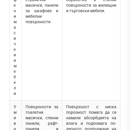
е
масички, панели
повърхности за жилищни
н
за шкафове и
и търговски мебели.
и
мебелни
м
повърхности
а
с
и
ч
к
и
и
м
е
б
е
л
и
У
Повърхности за
Повърхност с ниска
м
тоалетни
порозност помага да се
и
масички, стенни
намали абсорбцията на
в
панели, рафт-
влага и подпомага по-
а
панели и
лесното поддържане на