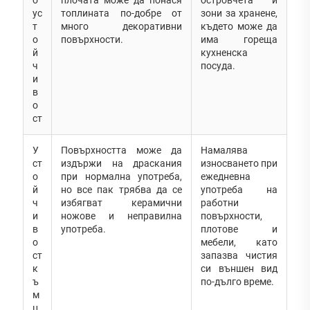
ус
топлината по-добре от
зони за хранене,
т
много декоративни
където може да
о
повърхности.
има гореща
й
кухненска
ч
посуда.
и
в
о
ст
У
Повърхността може да
Намалява
ст
издържи на драскания
износването при
о
при нормална употреба,
ежедневна
й
но все пак трябва да се
употреба на
ч
избягват керамични
работни
и
ножове и неправилна
повърхности,
в
употреба.
плотове и
о
мебели, като
ст
запазва чистия
к
си външен вид
ъ
по-дълго време.
м
ц