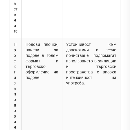
а
ст
е
н
и
те
П
Подови плочки,
Устойчивост към
р
панели за
драскотини и лесно
о
подове в голям
почистване подпомагат
е
формат и
използването в жилищни
к
търговско
и търговски
т
оформление на
пространства с висока
и
подове
интензивност на
з
употреба.
а
п
о
д
о
в
и
н