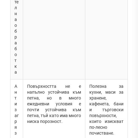
те
л
н
а
о
б
р
а
б
о
т
к
а
А
Повърхността не е
Полезна за
н
напълно устойчива към
кухни, маси за
т
петна, но в много
хранене,
и
ежедневни условия е
кафенета, бани
з
почти устойчива към
и търговски
аг
петна, тъй като има много
повърхности,
р
ниска порозност.
които изискват
я
по-лесно
з
почистване.