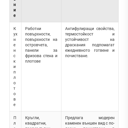
н
и
е
К
Работни
Антифулиращи свойства,
ух
повърхности,
термостойкост и
н
повърхности на
устойчивост на
е
островчета,
драскания подпомагат
н
панели за
ежедневното готвене и
с
фризова стена и
почистване.
к
плотове
и
п
л
о
т
о
в
е
П
Кръгли,
Предлага модерен
л
квадратни,
каменен външен вид с по-