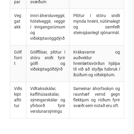
par
svæðum
Veg
Innri áhersluveggir,
Plötur í stóru sniði
gat
hótelveggir, veggir
mynda hreint, nútímalegt
akk
í inngangsrúmum
og samfellt
og
steinsjáanlegt sjónarmál.
viðskiptavöggdýrð
Gólf
Gólfflísar, plötur í
Krákavarnir og
forri
stóru sniði fyrir
auðveldur
t
gólfi og
hreinlætisvörðun hjálpa
viðskiptagólfdýrð
til við að styðja hábruk í
íbúðum og viðskiptum.
Viðs
Viðtaksskálar,
Sameinar áhorfaskyn og
kipt
kaffihúsaskálar,
raunhæf vernd gegn
aflö
sýningarskálar og
flekkjum og röðum fyrir
tur
yfirborð fyrir
svæði sem notað eru oft.
verslunarsýningu