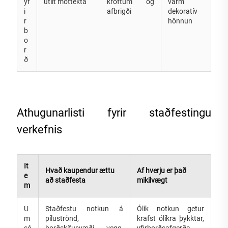
yf
útlit móttekta
kröftum og
varm
i
afbrigði
dekoratív
r
hönnun
b
o
r
ð
Athugunarlisti fyrir staðfestingu
verkefnis
It
Hvað kaupendur ættu
Af hverju er það
e
að staðfesta
mikilvægt
m
U
Staðfestu notkun á
Ólík notkun getur
m
píluströnd,
krafst ólíkra þykktar,
só
borðskífusvæði, vegg,
yfirborðsafgerða,