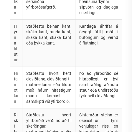
lík
sérsniðna
hreinsunarkynni,
a
yfirborðsafgerð.
slipvörn og daglega
n
snertingu.
H
Staðfestu beinan kant,
Kantlaga áhrifar á
yr
skáka kant, runda kant,
öryggi, útliti, móti í
n
skáka kant, skáka kant
búföngum og vernd
a
eða þykka kant.
á flutningi.
hl
ut
ur
Hi
Staðfestu hvort heitt
Þó að yfirborðið sé
ta
eldviðfang, eldviðfangi til
hitaþollegt er því
n
matareldunar eða hlutir
samt ráðlagt að nota
ot
með háum hitastigum
staur eða undirstöðu
ku
munu komast í
fyrir heit eldviðfangi.
n
samskipti við yfirborðið.
Ri
Staðfestu hvort
Sinteraður steinn er
sk
yfirborðið verði notað til
ósensitífur fyrir
i
skerðingar,
venjulegar riss, en
fy
matarundirbúningar eða
keramískar skárnir