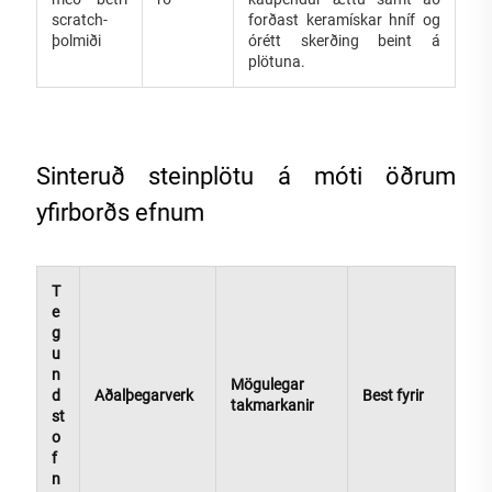
scratch-
forðast keramískar hníf og
þolmiði
órétt skerðing beint á
plötuna.
Sinteruð steinplötu á móti öðrum
yfirborðs efnum
T
e
g
u
n
Mögulegar
d
Aðalþegarverk
Best fyrir
takmarkanir
st
o
f
n