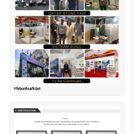
Yfirborðsafköst