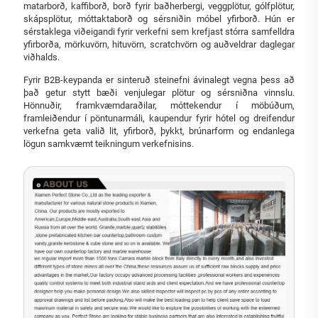
matarborð, kaffiborð, borð fyrir baðherbergi, veggplötur, gólfplötur,
skápsplötur, móttaktaborð og sérsniðin móbel yfirborð. Hún er
sérstaklega viðeigandi fyrir verkefni sem krefjast stórra samfelldra
yfirborða, mörkuvörn, hituvörn, scratchvörn og auðveldrar daglegar
viðhalds.
Fyrir B2B-keypanda er sinteruð steinefni ávinalegt vegna þess að
það getur stytt bæði venjulegar plötur og sérsniðna vinnslu.
Hönnuðir, framkvæmdaraðilar, móttekendur í möbúðum,
framleiðendur í pöntunarmáli, kaupendur fyrir hótel og dreifendur
verkefna geta valið lit, yfirborð, þykkt, brúnarform og endanlega
lögun samkvæmt teikningum verkefnisins.