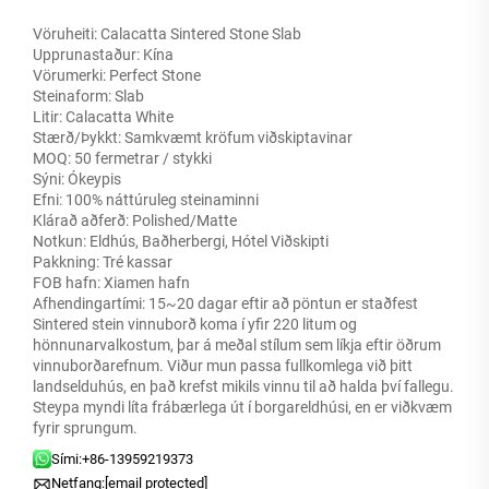
Vöruheiti: Calacatta Sintered Stone Slab
Upprunastaður: Kína
Vörumerki: Perfect Stone
Steinaform: Slab
Litir: Calacatta White
Stærð/Þykkt: Samkvæmt kröfum viðskiptavinar
MOQ: 50 fermetrar / stykki
Sýni: Ókeypis
Efni: 100% náttúruleg steinaminni
Klárað aðferð: Polished/Matte
Notkun: Eldhús, Baðherbergi, Hótel Viðskipti
Pakkning: Tré kassar
FOB hafn: Xiamen hafn
Afhendingartími: 15~20 dagar eftir að pöntun er staðfest
Sintered stein vinnuborð koma í yfir 220 litum og
hönnunarvalkostum, þar á meðal stílum sem líkja eftir öðrum
vinnuborðarefnum. Viður mun passa fullkomlega við þitt
landselduhús, en það krefst mikils vinnu til að halda því fallegu.
Steypa myndi líta frábærlega út í borgareldhúsi, en er viðkvæm
fyrir sprungum.
Sími:
+86-13959219373
Netfang:
[email protected]