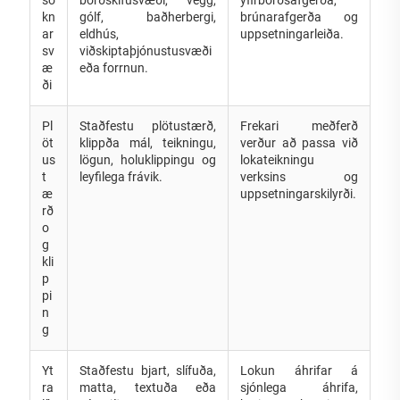
kn
gólf, baðherbergi,
brúnarafgerða og
ar
eldhús,
uppsetningarleiða.
sv
viðskiptaþjónustusvæði
æ
eða forrnun.
ði
Pl
Staðfestu plötustærð,
Frekari meðferð
öt
klippða mál, teikningu,
verður að passa við
us
lögun, holuklippingu og
lokateikningu
t
leyfilega frávik.
verksins og
æ
uppsetningarskilyrði.
rð
o
g
kli
p
pi
n
g
Yt
Staðfestu bjart, slífuða,
Lokun áhrifar á
ra
matta, textuða eða
sjónlega áhrifa,