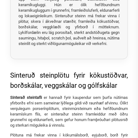
keramíkugluggi. Hún er ólík hefðbundnum
keramíkugluggum í grunnefni, framleiðsluferli, eldunarferli
og lokaeiginleikum. Sinteruður steinn má frekar vinna í
plötur, skera í ákveðnar stærðir, framleiða kökustöðvar,
borðskálar, veggklæði og yfirborð í mótteknum.
Lykilfordælin eru lág porosítað, sterkt andstöðugeta gegn
saurningu, hitaþol, scratch þol, auðvelt að hreinsa, nútíma
steinlít og sterkt viðlögunarmöguleikar við verkefni.
Sinteruð steinplötu fyrir kökustöðvar,
borðskálar, veggskálar og gólfskálar
Sinterað steintafli
er hannað fyrir kaupendur sem þurfa nútímas
yfirborðs efni sem sameinar lýðlega gildi við raunhæf afvinnu. Ólíkt
venjulegum porserínplötum, steinmúrsteinum eða hefðbundnum
keramískum flís, er sinteraður steinn framleiddur með öðru
grunnefni og eldunarferli, sem gefur honum framþróuðari plötusnið
og sterkari möguleika á vinnslu.
Plötuna má frekar vinna í kökumálsborð, eyjuborð, borð fyrir