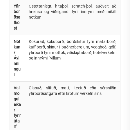
Yfir
Ósættanlegt, hitaþol, scratch-þol, auðvelt að
bor
hreinsa og viðeigandi fyrir innrými með mikilli
ðsa
notkun
fkö
st
Not
Kökuráð, kökuborð, borðskífur fyrir matarborð,
kun
kaffiborð, skínur í baðherbergjum, veggbeð, gólf,
/
yfirborð fyrir móttök, viðskiptaborð, hótelverkefni
Ávi
og innrými í villum
nni
ngu
r
Val
Glasuð, slífuð, matt, textuð eða sérsniðin
mö
yfirborðsútgáfa eftir kröfum verkefnisins
gul
eika
r
fyrir
úta
rf