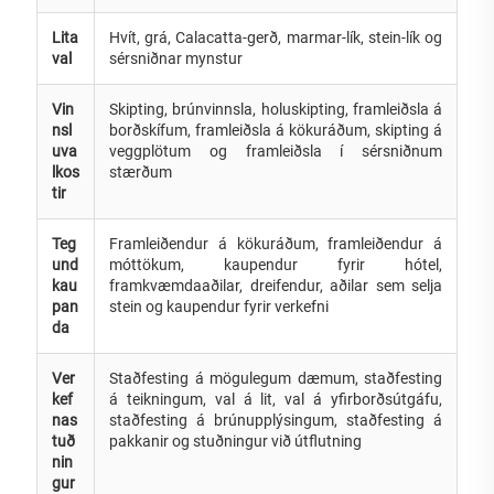
Lita
Hvít, grá, Calacatta-gerð, marmar-lík, stein-lík og
val
sérsniðnar mynstur
Vin
Skipting, brúnvinnsla, holuskipting, framleiðsla á
nsl
borðskífum, framleiðsla á kökuráðum, skipting á
uva
veggplötum og framleiðsla í sérsniðnum
lkos
stærðum
tir
Teg
Framleiðendur á kökuráðum, framleiðendur á
und
móttökum, kaupendur fyrir hótel,
kau
framkvæmdaaðilar, dreifendur, aðilar sem selja
pan
stein og kaupendur fyrir verkefni
da
Ver
Staðfesting á mögulegum dæmum, staðfesting
kef
á teikningum, val á lit, val á yfirborðsútgáfu,
nas
staðfesting á brúnupplýsingum, staðfesting á
tuð
pakkanir og stuðningur við útflutning
nin
gur