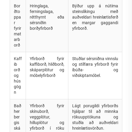
Bor
Hringlaga,
Býður upp á nútíma
ðto
ferningslaga,
steinslíkingu með
ppa
rétthyrnt eða
auðveldari hreinlætisferð
r
sérsniðin
en margar gaggandi
fyrir
borðyfirborð
yfirborð.
mat
arb
orð
Kaff
Yfirborð fyrir
Stuðlar sérsniðna vinnslu
ib
kaffiborð, hliðborð,
og stílfæra yfirborð fyrir
orð
skáparplötur og
íbúða- og
og
móbelyfirborð
viðskiptamóbel.
hús
gög
n
Bað
Yfirborð fyrir
Lágt porugildi yfirborðs
her
skínuborð,
hjálpar til að minnka
ber
veggplötur,
rökuupptökuna og
gis
hilluplötur og
stuðla að auðveldari
ská
yfirborð í röku
hreinlætisvörðun.