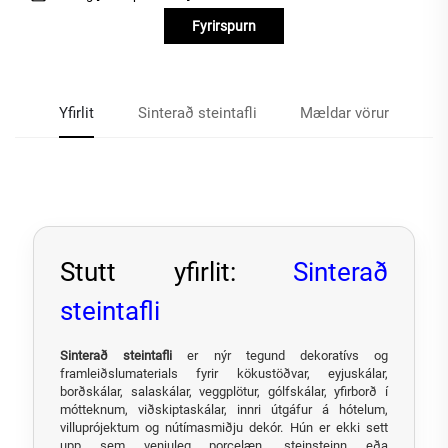
Fyrirspurn
Yfirlit
Sinterað steintafli
Mældar vörur
Stutt yfirlit:
Sinterað
steintafli
Sinterað steintafli
er nýr tegund dekoratívs og
framleiðslumaterials fyrir kökustöðvar, eyjuskálar,
borðskálar, salaskálar, veggplötur, gólfskálar, yfirborð í
mótteknum, viðskiptaskálar, innri útgáfur á hótelum,
villuprójektum og nútímasmiðju dekór. Hún er ekki sett
upp sem venjuleg porcelæn, steinsteinn eða