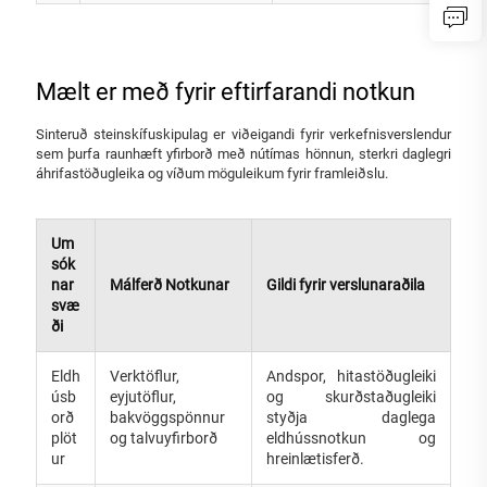
Mælt er með fyrir eftirfarandi notkun
Sinteruð steinskífuskipulag er viðeigandi fyrir verkefnisverslendur
sem þurfa raunhæft yfirborð með nútímas hönnun, sterkri daglegri
áhrifastöðugleika og víðum möguleikum fyrir framleiðslu.
Um
sók
nar
Málferð Notkunar
Gildi fyrir verslunaraðila
svæ
ði
Eldh
Verktöflur,
Andspor, hitastöðugleiki
úsb
eyjutöflur,
og skurðstaðugleiki
orð
bakvöggspönnur
styðja daglega
plöt
og talvuyfirborð
eldhússnotkun og
ur
hreinlætisferð.