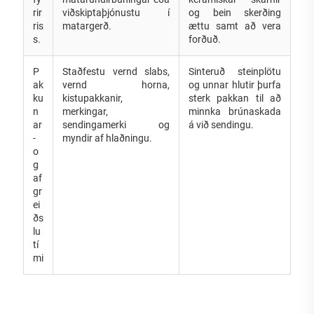
rir
viðskiptaþjónustu í
og bein skerðing
ris
matargerð.
ættu samt að vera
s.
forðuð.
P
Staðfestu vernd slabs,
Sinteruð steinplötu
ak
vernd horna,
og unnar hlutir þurfa
ku
kistupakkanir,
sterk pakkan til að
n
merkingar,
minnka brúnaskada
ar
sendingamerki og
á við sendingu.
-
myndir af hlaðningu.
o
g
af
gr
ei
ðs
lu
tí
mi