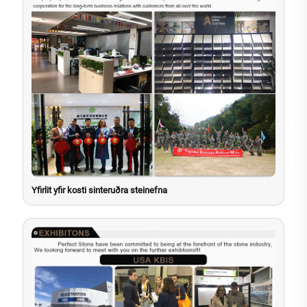
Yfirlit yfir kosti sinteruðra steinefna