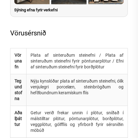
Sýning efna fyrir verkefni
Vörusérsnið
Vör
Plata af sinteruðum steinefni / Plata af
una
sinteruðum steinefni fyrir pöntunarplötur / Efni
fn
af sinteruðum steinefni fyrir borðplötur
Teg
Nýju kynslóðar plata af sinteruðum steinefni, ólík
und
venjulegri porcelæn, steinbrögðum og
stof
hefðbundnum keramískum flís
na
Aða
Getur verið frekar unnin í plötur, sníðað í
lþát
málstilltar plötur, pöntunarplötur, borðplötur,
tur
veggplötur, gólfflís og yfirborð fyrir sérsniðin
möbúð