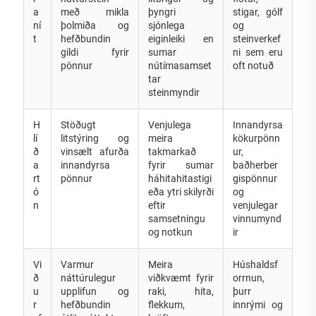
a
með mikla
þyngri
stigar, gólf
ní
þolmiða og
sjónlega
og
t
hefðbundin
eiginleiki en
steinverkef
gildi fyrir
sumar
ni sem eru
pönnur
nútímasamset
oft notuð
tar
steinmyndir
H
Stöðugt
Venjulega
Innandyrsa
lí
litstýring og
meira
kökurpönn
ð
vinsælt afurða
takmarkað
ur,
a
innandyrsa
fyrir sumar
baðherber
rt
pönnur
háhitahitastigi
gispönnur
ó
eða ytri skilyrði
og
n
eftir
venjulegar
samsetningu
vinnumynd
og notkun
ir
Vi
Varmur
Meira
Húshaldsf
ð
náttúrulegur
viðkvæmt fyrir
orrnun,
u
upplifun og
raki, hita,
þurr
r
hefðbundin
flekkum,
innrými og