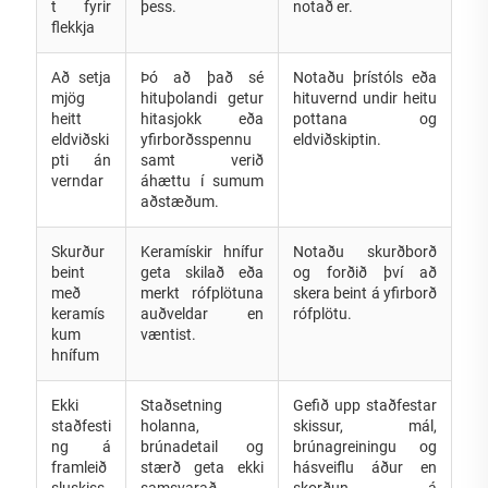
t fyrir
þess.
notað er.
flekkja
Að setja
Þó að það sé
Notaðu þrístóls eða
mjög
hituþolandi getur
hituvernd undir heitu
heitt
hitasjokk eða
pottana og
eldviðski
yfirborðsspennu
eldviðskiptin.
pti án
samt verið
verndar
áhættu í sumum
aðstæðum.
Skurður
Keramískir hnífur
Notaðu skurðborð
beint
geta skilað eða
og forðið því að
með
merkt rófplötuna
skera beint á yfirborð
keramís
auðveldar en
rófplötu.
kum
væntist.
hnífum
Ekki
Staðsetning
Gefið upp staðfestar
staðfesti
holanna,
skissur, mál,
ng á
brúnadetail og
brúnagreiningu og
framleið
stærð geta ekki
hásveiflu áður en
sluskiss
samsvarað
skorðun á