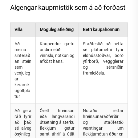
Algengar kaupmistök sem á að forðast
Villa
Möguleg afleiðing
Betri kaupahönnun
Að
Kaupendur gætu
Staðfestið að þetta
meina
undirmetið
sé plötumefni fyrir
sinterað
vinnslu, notkun og
eldhússtöðvar, borð
an stein
afköst hans.
yfirborð, veggglerar
sem
og sérsniðin
venjuleg
framleiðsla.
ar
keramík
ugólfplö
tur
Að gera
Órétt hreinsun
Notaðu réttar
ráð fyrir
eða langvarandi
hreinsunaraðferðir
að það
útsetning á sterku
og staðfestið
sé alveg
flekkjum getur
væntingar um
ósýnileg
samt áhrif á útlit
flekkjamótun áður en