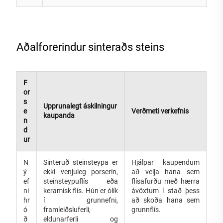
Aðalforerindur sinteraðs steins
F
or
s
Upprunalegt áskilningur
e
Verðmeti verkefnis
kaupanda
n
d
ur
N
Sinteruð steinsteypa er
Hjálpar kaupendum
ý
ekki venjuleg porserín,
að velja hana sem
ef
steinsteypuflís eða
flísafurðu með hærra
ni
keramísk flís. Hún er ólík
ávöxtum í stað þess
hr
í grunnefni,
að skoða hana sem
ó
framleiðsluferli,
grunnflís.
ð
eldunarferli og