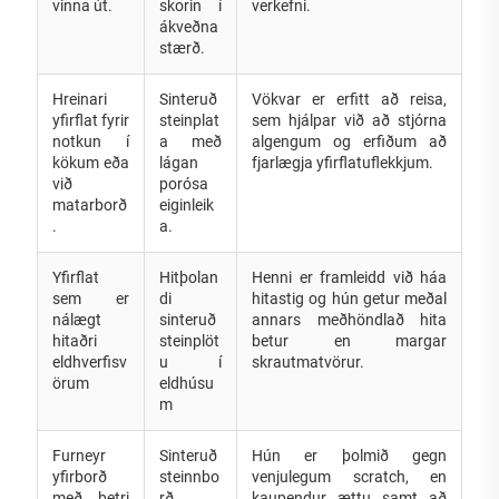
vinna út.
skorin í
verkefni.
ákveðna
stærð.
Hreinari
Sinteruð
Vökvar er erfitt að reisa,
yfirflat fyrir
steinplat
sem hjálpar við að stjórna
notkun í
a með
algengum og erfiðum að
kökum eða
lágan
fjarlægja yfirflatuflekkjum.
við
porósa
matarborð
eiginleik
.
a.
Yfirflat
Hitþolan
Henni er framleidd við háa
sem er
di
hitastig og hún getur meðal
nálægt
sinteruð
annars meðhöndlað hita
hitaðri
steinplöt
betur en margar
eldhverfisv
u í
skrautmatvörur.
örum
eldhúsu
m
Furneyr
Sinteruð
Hún er þolmið gegn
yfirborð
steinnbo
venjulegum scratch, en
með betri
rð
kaupendur ættu samt að