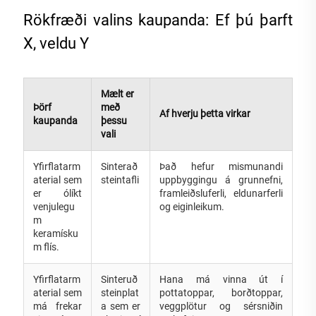
Rökfræði valins kaupanda: Ef þú þarft
X, veldu Y
Mælt er
Þörf
með
Af hverju þetta virkar
kaupanda
þessu
vali
Yfirflatarm
Sinterað
Það hefur mismunandi
aterial sem
steintafli
uppbyggingu á grunnefni,
er ólíkt
framleiðsluferli, eldunarferli
venjulegu
og eiginleikum.
m
keramísku
m flís.
Yfirflatarm
Sinteruð
Hana má vinna út í
aterial sem
steinplat
pottatoppar, borðtoppar,
má frekar
a sem er
veggplötur og sérsniðin