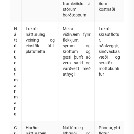
framleiðslu á
ðum
stórum
kostnaði
borðtoppum
N
Lukrúr
Meira
Lukrúr
á
náttúruleg
viðkvæm fyrir
skrautflötu
tt
veining og
flekkjum,
r,
ú
einstök útlit
syrum og
aðalveggir,
r
plátufletta
kröftum og
sniðvaskas
ul
gæti þurft að
væði og
e
vera sæld og
sérstök
g
varðveitt með
móttökuhlí
t
athygli
fur
m
a
r
m
a
r
a
G
Harður
Náttúruleg
Pönnur, ytri
r
náttúrstein
litbrigði og
flötur,