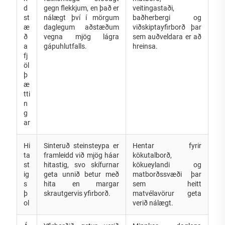
d
gegn flekkjum, en það er
veitingastaði,
st
nálægt því í mörgum
baðherbergi og
æ
daglegum aðstæðum
viðskiptayfirborð þar
ð
vegna mjög lágra
sem auðveldara er að
a
gápuhlutfalls.
hreinsa.
fj
öl
þ
æ
tti
n
g
ar
Hi
Sinteruð steinsteypa er
Hentar fyrir
ta
framleidd við mjög háar
kökutalborð,
st
hitastig, svo skífurnar
kökueylandi og
ig
geta unnið betur með
matborðssvæði þar
s
hita en margar
sem heitt
þ
skrautgervis yfirborð.
matvélavörur geta
ol
verið nálægt.