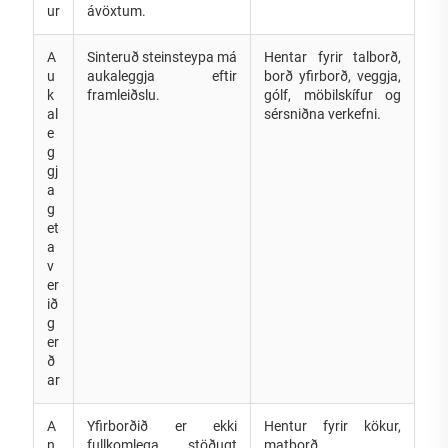
ur
ávöxtum.
A
Sinteruð steinsteypa má
Hentar fyrir talborð,
u
aukaleggja eftir
borð yfirborð, veggja,
k
framleiðslu.
gólf, möbilskífur og
al
sérsniðna verkefni.
e
g
gj
a
g
et
a
v
er
ið
g
er
ð
ar
A
Yfirborðið er ekki
Hentur fyrir kökur,
n
fullkomlega stöðugt
matborð,