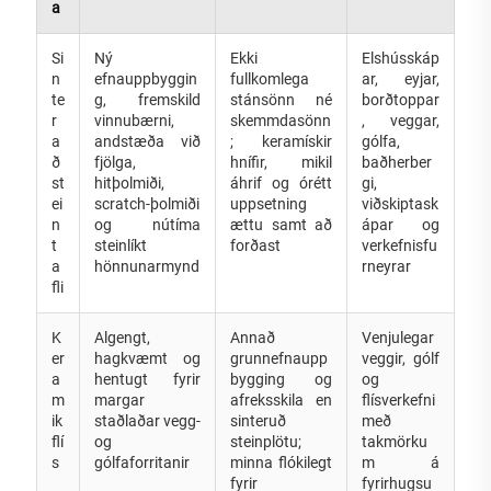
a
Si
Ný
Ekki
Elshússkáp
n
efnauppbyggin
fullkomlega
ar, eyjar,
te
g, fremskild
stánsönn né
borðtoppar
r
vinnubærni,
skemmdasönn
, veggar,
a
andstæða við
; keramískir
gólfa,
ð
fjölga,
hnífir, mikil
baðherber
st
hitþolmiði,
áhrif og órétt
gi,
ei
scratch-þolmiði
uppsetning
viðskiptask
n
og nútíma
ættu samt að
ápar og
t
steinlíkt
forðast
verkefnisfu
a
hönnunarmynd
rneyrar
fli
K
Algengt,
Annað
Venjulegar
er
hagkvæmt og
grunnefnaupp
veggir, gólf
a
hentugt fyrir
bygging og
og
m
margar
afreksskila en
flísverkefni
ik
staðlaðar vegg-
sinteruð
með
flí
og
steinplötu;
takmörku
s
gólfaforritanir
minna flókilegt
m á
fyrir
fyrirhugsu