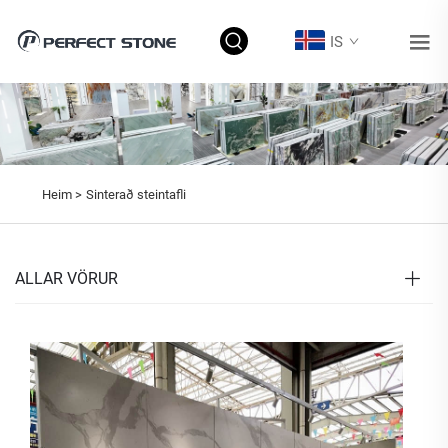
IS
Heim >
Sinterað steintafli
ALLAR VÖRUR