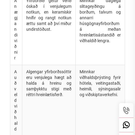
Á
Yfirborðið getur verið
Minnkar daglega
n
óskað í venjulegum
slitageyðingu á
æ
notkun, en keramískir
borðum, talvum og
gj
hnífir og rangt notkun
annarri
a
ættu samt að því miður
húsgögnayfirborðum
n
undirstöðust.
á meðan
di
hreinlætisástandið er
vi
viðhaldið lengra.
ð
ni
r
A
Algengar yfirborðssóttir
Minnkar
u
eru venjulega hægt að
viðhaldsþrýsting fyrir
ð
halda á hreinu og
hótela, veitingastaði,
v
samþykktu stigi með
heimili, sýningasalir
el
réttri hreinlætisferð.
og viðskiptaverkefni.
d
vi
ð
h
al
d