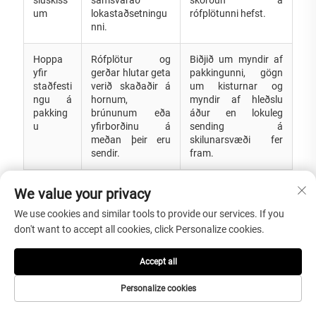
um
lokastaðsetningu
rófplötunni hefst.
nni.
Hoppa
Rófplötur og
Biðjið um myndir af
yfir
gerðar hlutar geta
pakkingunni, gögn
staðfesti
verið skaðaðir á
um kisturnar og
ngu á
hornum,
myndir af hleðslu
pakking
brúnunum eða
áður en lokuleg
u
yfirborðinu á
sending á
meðan þeir eru
skilunarsvæði fer
sendir.
fram.
We value your privacy
We use cookies and similar tools to provide our services. If you
Algengar spurningar
don't want to accept all cookies, click Personalize cookies.
1. Hvað er sinteruð steinnplata?
Accept all
Sinteruð steinplata er nýr tegund plötumaterials sem framleidd er
með öðru grunn efni, framleiðsluferli og eldunarferli en venjulegar
Personalize cookies
keramískar flísar. Hana má frekar vinna í talborð, borðtoppar,
veggplötur, gólf og yfirborð fyrir mótefni og sérsniðna verkefnahluta.