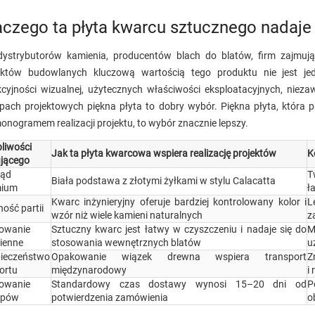
aczego ta płyta kwarcu sztucznego nadaje
dystrybutorów kamienia, producentów blach do blatów, firm zajmuj
ektów budowlanych kluczową wartością tego produktu nie jest jed
kcyjności wizualnej, użytecznych właściwości eksploatacyjnych, nie
pach projektowych piękna płyta to dobry wybór. Piękna płyta, która p
onogramem realizacji projektu, to wybór znacznie lepszy.
liwości
Jak ta płyta kwarcowa wspiera realizację projektów
K
jącego
ląd
T
Biała podstawa z złotymi żyłkami w stylu Calacatta
mium
ł
Kwarc inżynieryjny oferuje bardziej kontrolowany kolor i
L
ność partii
wzór niż wiele kamieni naturalnych
z
owanie
Sztuczny kwarc jest łatwy w czyszczeniu i nadaje się do
M
ienne
stosowania wewnętrznych blatów
u
ieczeństwo
Opakowanie wiązek drewna wspiera transport
Z
ortu
międzynarodowy
i
owanie
Standardowy czas dostawy wynosi 15–20 dni od
P
upów
potwierdzenia zamówienia
o