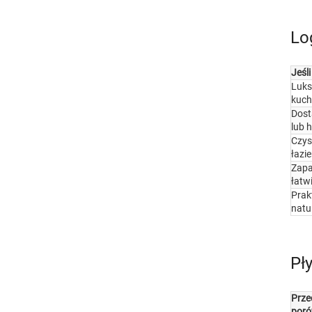
Lo
Jeśl
Luk
kuch
Dost
lub h
Czy
łazi
Za
łatw
Prak
natu
Pł
Prze
poró