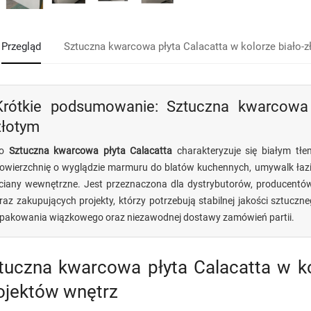
Przegląd
Sztuczna kwarcowa płyta Calacatta w kolorze biało-z
Krótkie podsumowanie: Sztuczna kwarcowa p
złotym
To
Sztuczna kwarcowa płyta Calacatta
charakteryzuje się białym tł
owierzchnię o wyglądzie marmuru do blatów kuchennych, umywalk łazie
ciany wewnętrzne. Jest przeznaczona dla dystrybutorów, producent
raz zakupujących projekty, którzy potrzebują stabilnej jakości sztu
pakowania wiązkowego oraz niezawodnej dostawy zamówień partii.
tuczna kwarcowa płyta Calacatta w ko
ojektów wnętrz