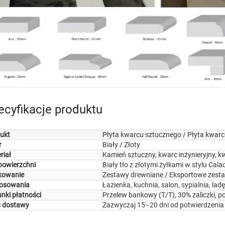
ecyfikacje produktu
ukt
Płyta kwarcu sztucznego / Płyta kwar
r
Biały / Złoty
riał
Kamień sztuczny, kwarc inżynieryjny, k
 powierzchni
Biały tło z złotymi żyłkami w stylu Cala
kowanie
Zestawy drewniane / Eksportowe zest
osowania
Łazienka, kuchnia, salon, sypialnia, l
nki płatności
Przelew bankowy (T/T), 30% zaliczki, 
 dostawy
Zazwyczaj 15–20 dni od potwierdzeni