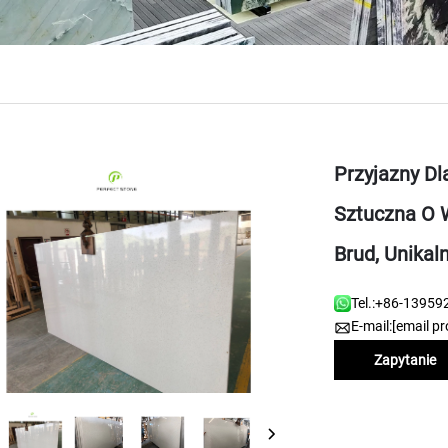
Przyjazny Dl
Sztuczna O 
Brud, Unikal
Tel.:
+86-13959
E-mail:
[email pr
Zapytanie