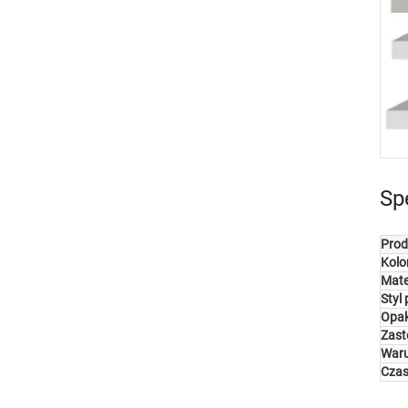
Sp
Prod
Kolo
Mate
Styl
Opa
Zast
Waru
Czas