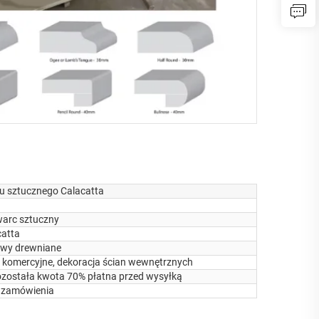
cu sztucznego Calacatta
warc sztuczny
catta
awy drewniane
adę komercyjne, dekoracja ścian wewnętrznych
pozostała kwota 70% płatna przed wysyłką
a zamówienia