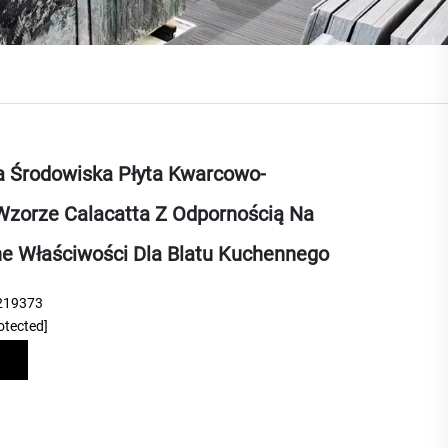
a Środowiska Płyta Kwarcowo-
Wzorze Calacatta Z Odpornością Na
ne Właściwości Dla Blatu Kuchennego
219373
otected]