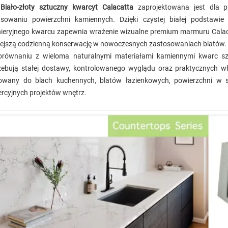
e
Biało-złoty sztuczny kwarcyt Calacatta
zaprojektowana jest dla p
sowaniu powierzchni kamiennych. Dzięki czystej białej podstawie
nieryjnego kwarcu zapewnia wrażenie wizualne premium marmuru Calaca
iejszą codzienną konserwację w nowoczesnych zastosowaniach blatów.
równaniu z wieloma naturalnymi materiałami kamiennymi kwarc sztu
zebują stałej dostawy, kontrolowanego wyglądu oraz praktycznych w
owany do blach kuchennych, blatów łazienkowych, powierzchni w sal
rcyjnych projektów wnętrz.