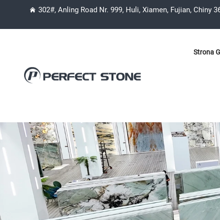
302#, Anling Road Nr. 999, Huli, Xiamen, Fujian, Chiny 
Strona 