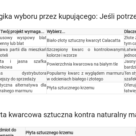
gika wyboru przez kupującego: Jeśli potrze
i Twój projekt wymaga...
Wybierz...
Dlacz
susowy wyspowy blat
Złote
Biało-złoty sztuczny kwarcyt Calacatta
enny lub blat
tym c
awa partii dla mieszkań
Szczepiony kwarc o kontrolowanym
Łatwi
oteli
kolorze i wzorze
jedno
sta i jasna szafka
Jasny 
Powierzchnia kwarcowa na białym tle
enkowa
bardzi
pas dystrybutora
Popularny kwarc z wyglądem marmuru
Ten st
iejszy do sprzedaży
w odcieniach białego i złotego
szafe
tyczna alternatywa dla
Oferu
Płyta sztucznego krzemu
ralnego marmuru
łatwie
yta kwarcowa sztuczna kontra naturalny 
dmiot do
Płyta sztucznego krzemu
wnania