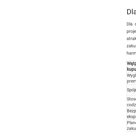
Dl
Dla 
proj
atra
zaku
harm
Wątp
kupu
Wyg
pre
Spój
Stos
codz
Bezp
eksp
Plan
zak