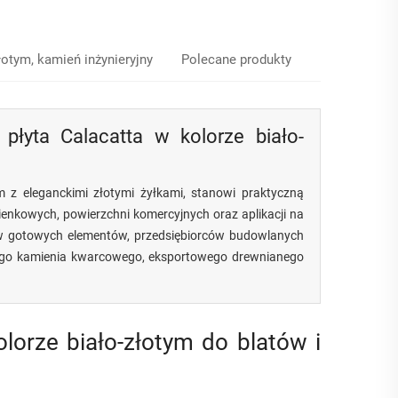
łotym, kamień inżynieryjny
Polecane produkty
łyta Calacatta w kolorze biało-
em z eleganckimi złotymi żyłkami, stanowi praktyczną
nkowych, powierzchni komercyjnych oraz aplikacji na
ów gotowych elementów, przedsiębiorców budowlanych
cznego kamienia kwarcowego, eksportowego drewnianego
lorze biało-złotym do blatów i