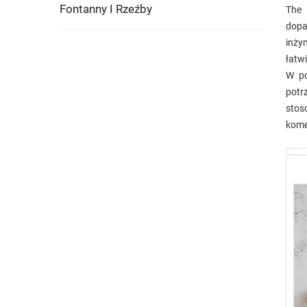
Fontanny I Rzeźby
Th
dopa
inży
łatw
W po
potr
stos
kome