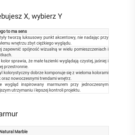
bujesz X, wybierz Y
ego to ma sens
 żyły tworzą luksusowy punkt akcentowy, nie nadając przy
ałemu wnętrzu zbyt ciężkiego wyglądu.
ej zapewnić spójność wizualną w wielu pomieszczeniach i
stkach.
kolor sprawia, że małe łazienki wyglądają czystej, jaśniej i
ej przestronnie.
yl kolorystyczny dobrze komponuje się z wieloma kolorami
k oraz nowoczesnymi trendami wnętrz.
je wygląd inspirowany marmurem przy jednoczesnym
jszym utrzymaniu i lepszej kontroli projektu.
marmur
Natural Marble