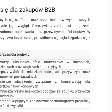
 się dla zakupów B2B
ących się szafkami oraz przedsiębiorstw wykonawczych
ynie jego wygląd. Rzeczywistą zaletą jest połączenie
zawodności opakowania oraz przewidywalności dostaw. W
rzybywa bezpiecznie, prawidłowo się cięła i zgadza się z
orzyści dla projektu
worzy luksusowy efekt marmurowy w kuchniach,
azienkach oraz wnętrzach komercyjnych
epszy wybór dla mieszkań, hoteli, lad spożywczych oraz
amówień powtarzalnych
niejsze obciążenie związane z konserwacją dla
żytkowników końcowych
mniejsza ryzyko uszkodzeń podczas załadunku, przewozu
 rozładunku
omaga kupującym zaplanować harmonogramy produkcji,
bróbki i wysyłki