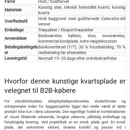
Farve
Hvid / Guldfarvet
Kunstig sten, teknisk fremstillet kvarts, kunstig
Materiale
kvarts
Hvid baggrund med guldfarvede Calacatta-stil
Overfladestil
venner
Emballage
Træpakker / Eksporttræpakker
Badeværelse, køkken, stue, soveværelse,
Anvendelser
kommerciel bordplade, indre vægdekoration
Betalingsbetingels
Bankoverførsel (T/T), 30 % forudbetaling, 70 %
er
restbetaling før afsendelse
Leveringstid
Normalt 15–20 dage efter ordrebekræftelse
Hvorfor denne kunstige kvartsplade er
velegnet til B2B-købere
For stendistributører, arbejdspladeproducenter, skabsfirmaer og
entreprenører inden for byggeprojekter ligger den reelle værdi af dette
produkt ikke kun i dens udseende. Den egentlige fordel er kombinationen
af visuel tiltalende udseende, brugbar ydeevne, pålidelig emballage og
forudsigelig levering. Ved projektkøb er en smuk plade god. En smuk
plade, der ankommer sikkert, skæres korrekt og passer ind i