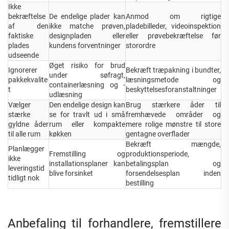
Ikke
bekræftelse
De endelige plader kan
Anmod om rigtige
af den
ikke matche prøven,
pladebilleder, videoinspektion
faktiske
designpladen eller
eller prøvebekræftelse før
plades
kundens forventninger
storordre
udseende
Øget risiko for brud
Ignorerer
Bekræft træpakning i bundter,
under søfragt,
pakkekvalite
læsningsmetode og
containerlæsning og -
t
beskyttelsesforanstaltninger
udlæsning
Vælger
Den endelige design kan
Brug stærkere åder til
stærke
se for travlt ud i små
fremhævede områder og
gyldne åder
rum eller kompakte
mere rolige mønstre til store
til alle rum
køkken
gentagne overflader
Bekræft mængde,
Planlægger
Fremstilling og
produktionsperiode,
ikke
installationsplaner kan
betalingsplan og
leveringstid
blive forsinket
forsendelsesplan inden
tidligt nok
bestilling
Anbefaling til forhandlere, fremstillere