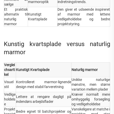
marmoroptik
indretningstrends.
sælge
Et praktisk
Den giver et udseende inspireret
alternativ til
Kunstigt
af marmor med lettere
naturlig
Kvartsplade
vedligeholdelse og bedre
marmor
projektstyring.
Kunstig kvartsplade versus naturlig
marmor
Verglei
chsarti
Kunstigt Kvartsplade
Naturlig marmor
kel
Unikke naturlige
Visuel
Kontrolleret marmor-lignende
mønstre, men større
stil
design med stabil farveretning
variation mellem plader
Vedlige
Kræver normalt mere
Lettere at rengøre dagligt på
holdels
omhyggelig forsegling
indendørs arbejdsflader
e
og vedligeholdelse
Projekt
Vanskeligere at matche i
Bedre egnet til batchprojekter og