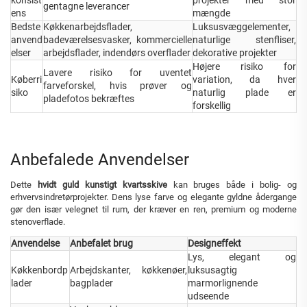
konsist
projekter med stor
gentagne leverancer
ens
mængde
Bedste
Køkkenarbejdsflader,
Luksusvæggelementer,
anvend
badeværelsesvasker, kommercielle
naturlige stenfliser,
elser
arbejdsflader, indendørs overflader
dekorative projekter
Højere risiko for
Lavere risiko for uventet
Køberri
variation, da hver
farveforskel, hvis prøver og
siko
naturlig plade er
pladefotos bekræftes
forskellig
Anbefalede Anvendelser
Dette
hvidt guld kunstigt kvartsskive
kan bruges både i bolig- og
erhvervsindretørprojekter. Dens lyse farve og elegante gyldne ådergange
gør den især velegnet til rum, der kræver en ren, premium og moderne
stenoverflade.
Anvendelse
Anbefalet brug
Designeffekt
Lys, elegant og
Køkkenbordp
Arbejdskanter, køkkenøer,
luksusagtig
lader
bagplader
marmorlignende
udseende