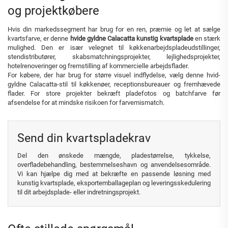
og projektkøbere
Hvis din markedssegment har brug for en ren, præmie og let at sælge
kvartsfarve, er denne
hvide gyldne Calacatta kunstig kvartsplade
en stærk
mulighed. Den er især velegnet til køkkenarbejdspladeudstillinger,
stendistributører, skabsmatchningsprojekter, lejlighedsprojekter,
hotelrenoveringer og fremstilling af kommercielle arbejdsflader.
For købere, der har brug for større visuel indflydelse, vælg denne hvid-
gyldne Calacatta-stil til køkkenøer, receptionsbureauer og fremhævede
flader. For store projekter bekræft pladefotos og batchfarve før
afsendelse for at mindske risikoen for farvemismatch.
Send din kvartspladekrav
Del den ønskede mængde, pladestørrelse, tykkelse,
overfladebehandling, bestemmelseshavn og anvendelsesområde.
Vi kan hjælpe dig med at bekræfte en passende løsning med
kunstig kvartsplade, eksportemballageplan og leveringsskedulering
til dit arbejdsplade- eller indretningsprojekt.