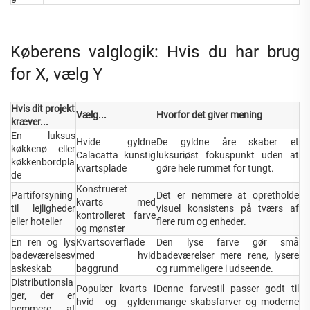
Køberens valglogik: Hvis du har brug
for X, vælg Y
Hvis dit projekt
Vælg...
Hvorfor det giver mening
kræver...
En luksus
Hvide gyldne
De gyldne åre skaber et
køkkenø eller
Calacatta kunstig
luksuriøst fokuspunkt uden at
køkkenbordpla
kvartsplade
gøre hele rummet for tungt.
de
Konstrueret
Partiforsyning
Det er nemmere at opretholde
kvarts med
til lejligheder
visuel konsistens på tværs af
kontrolleret farve
eller hoteller
flere rum og enheder.
og mønster
En ren og lys
Kvartsoverflade
Den lyse farve gør små
badeværelsesv
med hvid
badeværelser mere rene, lysere
askeskab
baggrund
og rummeligere i udseende.
Distributionsla
Populær kvarts i
Denne farvestil passer godt til
ger, der er
hvid og gylden
mange skabsfarver og moderne
nemmere at