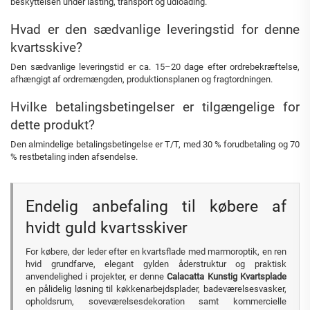
beskyttelsen under lasting, transport og udloading.
Hvad er den sædvanlige leveringstid for denne
kvartsskive?
Den sædvanlige leveringstid er ca. 15–20 dage efter ordrebekræftelse,
afhængigt af ordremængden, produktionsplanen og fragtordningen.
Hvilke betalingsbetingelser er tilgængelige for
dette produkt?
Den almindelige betalingsbetingelse er T/T, med 30 % forudbetaling og 70
% restbetaling inden afsendelse.
Endelig anbefaling til købere af
hvidt guld kvartsskiver
For købere, der leder efter en kvartsflade med marmoroptik, en ren
hvid grundfarve, elegant gylden åderstruktur og praktisk
anvendelighed i projekter, er denne
Calacatta Kunstig Kvartsplade
en pålidelig løsning til køkkenarbejdsplader, badeværelsesvasker,
opholdsrum, soveværelsesdekoration samt kommercielle