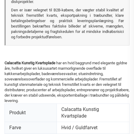
diskprojekter.
Den er især velegnet til B2B-købere, der vægter stabil kvalitet af
teknisk fremstillet kvarts, eksportpakning i træbundter, klare
betalingsbetingelser og praktisk leveringsplanlægning. Før
bestillingen bekræftes faktiske billeder af skiverne, mængden,
pakningsdetaljerne og fragtskedulen for at mindske indkøbsrisici
og forbedre projektudførelsen.
Calacatta Kunstig Kvartsplade
har en hvid baggrund med elegante gyldne
åre, hvilket giver en luksusartet marmorlignende overflade til
køkkenarbejdsplader, badeværelsesvasker, stueindretning,
soveværelsesoverflader og kommercielle arbejdsplader. Fremstillet af
kunstigt stenmateriale og teknisk fremstillet kvarts er den velegnet til
distributører, producenter af arbejdsplader, entreprenører og projektkøbere,
der kræver en stabil udseende, eksportemballage i træbundter og pålidelig
levering.
Calacatta Kunstig
Produkt
Kvartsplade
Farve
Hvid / Guldfarvet