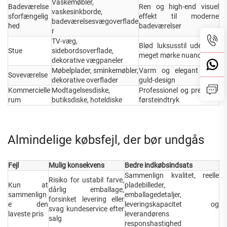
Vaskemøbler,
Badeværelse
Ren og high-end visuel
vaskesinkborde,
sforfængelig
effekt til moderne
badeværelsesvægoverflade
hed
badeværelser
r
TV-væg,
Blød luksusstil uden for
Stue
sidebordsoverflade,
meget mørke nuancer
dekorative vægpaneler
Møbelplader, sminkemøbler,
Varm og elegant hvid-
Soveværelse
dekorative overflader
guld-design
Kommercielle
Modtagelsesdiske,
Professionel og premium
rum
butiksdiske, hoteldiske
førsteindtryk
Almindelige købsfejl, der bør undgås
Fejl
Mulig konsekvens
Bedre indkøbsindsats
Sammenlign kvalitet, reelle
Risiko for ustabil farve,
Kun at
pladebilleder,
dårlig emballage,
sammenlign
emballagedetaljer,
forsinket levering eller
e den
leveringskapacitet og
svag kundeservice efter
laveste pris
leverandørens
salg
responshastighed