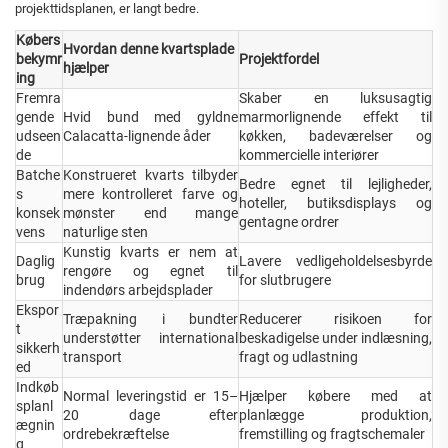
projekttidsplanen, er langt bedre.
Købers
Hvordan denne kvartsplade
bekymr
Projektfordel
hjælper
ing
Fremra
Skaber en luksusagtig
gende
Hvid bund med gyldne
marmorlignende effekt til
udseen
Calacatta-lignende åder
køkken, badeværelser og
de
kommercielle interiører
Batche
Konstrueret kvarts tilbyder
Bedre egnet til lejligheder,
s
mere kontrolleret farve og
hoteller, butiksdisplays og
konsek
mønster end mange
gentagne ordrer
vens
naturlige sten
Kunstig kvarts er nem at
Daglig
Lavere vedligeholdelsesbyrde
rengøre og egnet til
brug
for slutbrugere
indendørs arbejdsplader
Ekspor
Træpakning i bundter
Reducerer risikoen for
t
understøtter international
beskadigelse under indlæsning,
sikkerh
transport
fragt og udlastning
ed
Indkøb
Normal leveringstid er 15–
Hjælper købere med at
splanl
20 dage efter
planlægge produktion,
ægnin
ordrebekræftelse
fremstilling og fragtschemaler
g