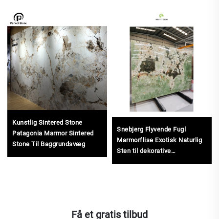
Kunstlig Sintered Stone
Snebjerg Flyvende Fugl
Patagonia Marmor Sintered
Marmorflise Exotisk Naturlig
Stone Til Baggrundsvæg
Sten til dekorative
køkkenbord, marmorgulve og
accentvægge
Få et gratis tilbud