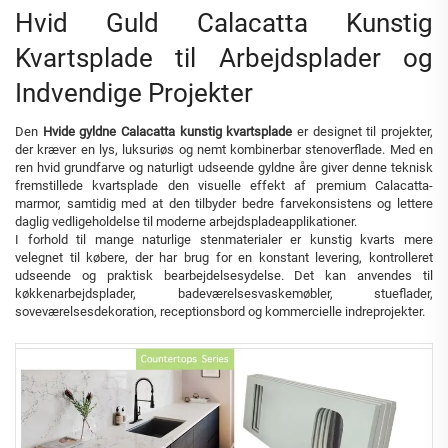
Hvid Guld Calacatta Kunstig
Kvartsplade til Arbejdsplader og
Indvendige Projekter
Den
Hvide gyldne Calacatta kunstig kvartsplade
er designet til projekter,
der kræver en lys, luksuriøs og nemt kombinerbar stenoverflade. Med en
ren hvid grundfarve og naturligt udseende gyldne åre giver denne teknisk
fremstillede kvartsplade den visuelle effekt af premium Calacatta-
marmor, samtidig med at den tilbyder bedre farvekonsistens og lettere
daglig vedligeholdelse til moderne arbejdspladeapplikationer.
I forhold til mange naturlige stenmaterialer er kunstig kvarts mere
velegnet til købere, der har brug for en konstant levering, kontrolleret
udseende og praktisk bearbejdelsesydelse. Det kan anvendes til
køkkenarbejdsplader, badeværelsesvaskemøbler, stueflader,
soveværelsesdekoration, receptionsbord og kommercielle indreprojekter.