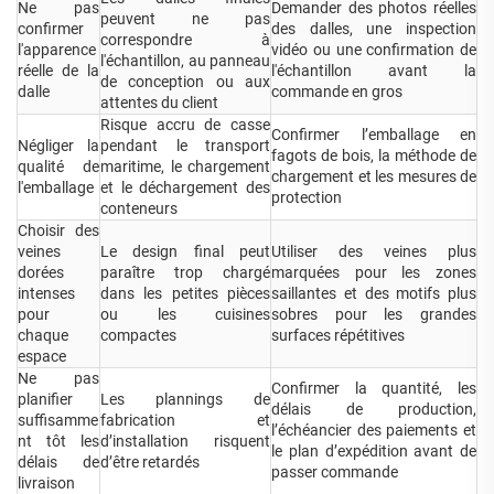
Ne pas
Demander des photos réelles
peuvent ne pas
confirmer
des dalles, une inspection
correspondre à
l'apparence
vidéo ou une confirmation de
l'échantillon, au panneau
réelle de la
l'échantillon avant la
de conception ou aux
dalle
commande en gros
attentes du client
Risque accru de casse
Confirmer l’emballage en
Négliger la
pendant le transport
fagots de bois, la méthode de
qualité de
maritime, le chargement
chargement et les mesures de
l'emballage
et le déchargement des
protection
conteneurs
Choisir des
veines
Le design final peut
Utiliser des veines plus
dorées
paraître trop chargé
marquées pour les zones
intenses
dans les petites pièces
saillantes et des motifs plus
pour
ou les cuisines
sobres pour les grandes
chaque
compactes
surfaces répétitives
espace
Ne pas
Confirmer la quantité, les
planifier
Les plannings de
délais de production,
suffisamme
fabrication et
l’échéancier des paiements et
nt tôt les
d’installation risquent
le plan d’expédition avant de
délais de
d’être retardés
passer commande
livraison