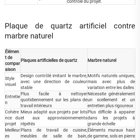
contrôle du projet.
Plaque de quartz artificiel contre
marbre naturel
Élémen
t de
Plaques artificielles de quartz
Marbre naturel
compar
aison
Design contrôlé imitant le marbre,
Motifs naturels uniques,
Style
avec une direction de couleur
mais avec plus de
visuel
stable
variation entre les dalles
Plus facile à nettoyer
Nécessite généralement
Entretie
quotidiennement sur les plans de
un scellement et un
n
travail intérieurs
entretien plus rigoureux
Cohére
Mieux adapté aux projets par lots
Plus difficile à appairer
nce du
et aux approvisionnements
dans les projets à
projet
répétés
grande échelle
Meilleur
Plans de travail de cuisine,
Éléments muraux haut
es
meubles de salle de bain,
de gamme, sols en pierre