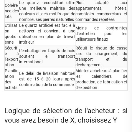
Le quartz reconstitué offre
Plus adapté aux
Cohére
une meilleure maîtrise des
appartements, hôtels,
nce des
couleurs et des motifs que de
comptoirs commerciaux et
lots
nombreuses pierres naturelles
commandes répétées
Utilisati
Le quartz artificiel est facile à
Moins de contraintes
on
nettoyer et convient à une
d’entretien pour les
quotidi
utilisation en plan de travail
utilisateurs finaux
enne
intérieur
Sécurit
Réduit le risque de casse
L'emballage en fagots de bois
é à
lors du chargement, du
soutient le transport
l’export
transport et du
international
ation
déchargement
Planific
Aide les acheteurs à planifier
Le délai de livraison habituel
ation
les calendriers de
est de 15 à 20 jours après
des
production, de fabrication et
confirmation de la commande
achats
d'expédition
Logique de sélection de l'acheteur : si
vous avez besoin de X, choisissez Y