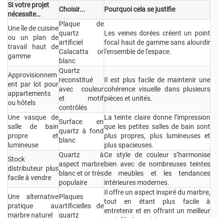
Si votre projet
Choisir...
Pourquoi cela se justifie
nécessite…
Plaque de
Une île de cuisine
quartz
Les veines dorées créent un point
ou un plan de
artificiel
focal haut de gamme sans alourdir
travail haut de
Calacatta or
l'ensemble de l'espace.
gamme
blanc
Quartz
Approvisionnem
reconstitué
Il est plus facile de maintenir une
ent par lot pour
avec couleur
cohérence visuelle dans plusieurs
appartements
et motif
pièces et unités.
ou hôtels
contrôlés
Une vasque de
La teinte claire donne l’impression
Surface en
salle de bain
que les petites salles de bain sont
quartz à fond
propre et
plus propres, plus lumineuses et
blanc
lumineuse
plus spacieuses.
Quartz à
Ce style de couleur s’harmonise
Stock
aspect marbre
bien avec de nombreuses teintes
distributeur plus
blanc et or très
de meubles et les tendances
facile à vendre
populaire
intérieures modernes.
Il offre un aspect inspiré du marbre,
Une alternative
Plaques
tout en étant plus facile à
pratique au
artificielles de
entretenir et en offrant un meilleur
marbre naturel
quartz