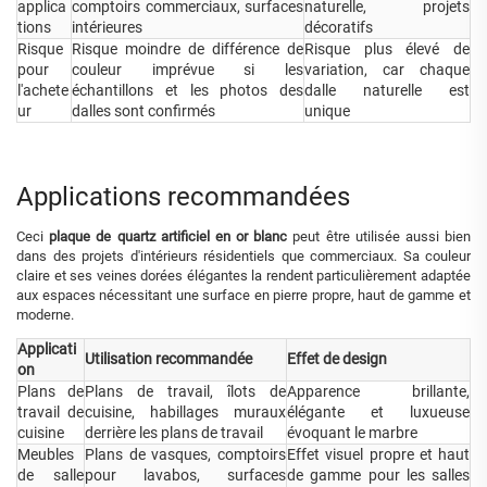
applica
comptoirs commerciaux, surfaces
naturelle, projets
tions
intérieures
décoratifs
Risque
Risque moindre de différence de
Risque plus élevé de
pour
couleur imprévue si les
variation, car chaque
l'achete
échantillons et les photos des
dalle naturelle est
ur
dalles sont confirmés
unique
Applications recommandées
Ceci
plaque de quartz artificiel en or blanc
peut être utilisée aussi bien
dans des projets d'intérieurs résidentiels que commerciaux. Sa couleur
claire et ses veines dorées élégantes la rendent particulièrement adaptée
aux espaces nécessitant une surface en pierre propre, haut de gamme et
moderne.
Applicati
Utilisation recommandée
Effet de design
on
Plans de
Plans de travail, îlots de
Apparence brillante,
travail de
cuisine, habillages muraux
élégante et luxueuse
cuisine
derrière les plans de travail
évoquant le marbre
Meubles
Plans de vasques, comptoirs
Effet visuel propre et haut
de salle
pour lavabos, surfaces
de gamme pour les salles