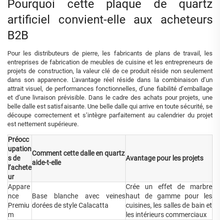
Pourquoi cette plaque de quartz
artificiel convient-elle aux acheteurs
B2B
Pour les distributeurs de pierre, les fabricants de plans de travail, les
entreprises de fabrication de meubles de cuisine et les entrepreneurs de
projets de construction, la valeur clé de ce produit réside non seulement
dans son apparence. L'avantage réel réside dans la combinaison d’un
attrait visuel, de performances fonctionnelles, d’une fiabilité d’emballage
et d’une livraison prévisible. Dans le cadre des achats pour projets, une
belle dalle est satisfaisante. Une belle dalle qui arrive en toute sécurité, se
découpe correctement et s’intègre parfaitement au calendrier du projet
est nettement supérieure.
Préocc
upation
Comment cette dalle en quartz
s de
Avantage pour les projets
aide-t-elle
l’achete
ur
Appare
Crée un effet de marbre
nce
Base blanche avec veines
haut de gamme pour les
Premiu
dorées de style Calacatta
cuisines, les salles de bain et
m
les intérieurs commerciaux