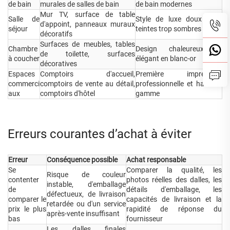
de bain
murales de salles de bain
de bain modernes
Mur TV, surface de table
Salle de
Style de luxe doux sans
d'appoint, panneaux muraux
séjour
teintes trop sombres
décoratifs
Surfaces de meubles, tables
Chambre
Design chaleureux et
de toilette, surfaces
à coucher
élégant en blanc-or
décoratives
Espaces
Comptoirs d'accueil,
Première impression
commerci
comptoirs de vente au détail,
professionnelle et haut de
aux
comptoirs d'hôtel
gamme
Erreurs courantes d’achat à éviter
Erreur
Conséquence possible
Achat responsable
Se
Comparer la qualité, les
Risque de couleur
contenter
photos réelles des dalles, les
instable, d'emballage
de
détails d'emballage, les
défectueux, de livraison
comparer le
capacités de livraison et la
retardée ou d'un service
prix le plus
rapidité de réponse du
après-vente insuffisant
bas
fournisseur
Les dalles finales