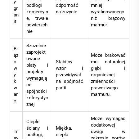
y
podłogi
odporność
mniej
gr
komercyjn
na zużycie
wyrafinowanego
an
e, trwałe
niż brązowy
it
powierzch
marmur.
nie
Szczelnie
Br
zaprojekt
ąz
Może brakować
owane
o
Stabilny
mu naturalnej
blaty i
w
wzór i
głębi i
projekty
y
przewidywal
organicznej
wymagają
k
na spójność
zmienności
ce
w
partii
prawdziwego
spójności
ar
marmuru.
kolorystyc
c
znej
Może wymagać
Ciepłe
dodatkowej
ściany i
Miękka,
Tr
uwagi w
podłogi,
ciepła
av
zakresie porów,