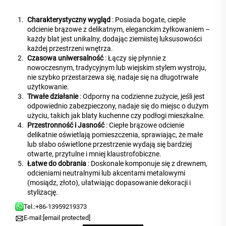
Charakterystyczny wygląd
: Posiada bogate, ciepłe
odcienie brązowe z delikatnym, eleganckim żyłkowaniem –
każdy blat jest unikalny, dodając ziemiistej luksusowości
każdej przestrzeni wnętrza.
Czasowa uniwersalność
: Łączy się płynnie z
nowoczesnym, tradycyjnym lub wiejskim stylem wystroju,
nie szybko przestarzewa się, nadaje się na długotrwałe
użytkowanie.
Trwałe działanie
: Odporny na codzienne zużycie, jeśli jest
odpowiednio zabezpieczony, nadaje się do miejsc o dużym
użyciu, takich jak blaty kuchenne czy podłogi mieszkalne.
Przestronność i Jasność
: Ciepłe brązowe odcienie
delikatnie oświetlają pomieszczenia, sprawiając, że małe
lub słabo oświetlone przestrzenie wydają się bardziej
otwarte, przytulne i mniej klaustrofobiczne.
Łatwe do dobrania
: Doskonale komponuje się z drewnem,
odcieniami neutralnymi lub akcentami metalowymi
(mosiądz, złoto), ułatwiając dopasowanie dekoracji i
stylizację.
Tel.:
+86-13959219373
E-mail:
[email protected]