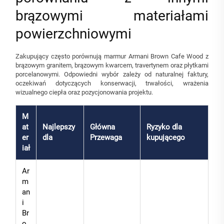
brązowymi materiałami
powierzchniowymi
Zakupujący często porównują marmur Armani Brown Cafe Wood z
brązowym granitem, brązowym kwarcem, travertynem oraz płytkami
porcelanowymi. Odpowiedni wybór zależy od naturalnej faktury,
oczekiwań dotyczących konserwacji, trwałości, wrażenia
wizualnego ciepła oraz pozycjonowania projektu.
M
at
Najlepszy
Główna
Ryzyko dla
er
dla
Przewaga
kupującego
iał
Ar
m
an
i
Br
o