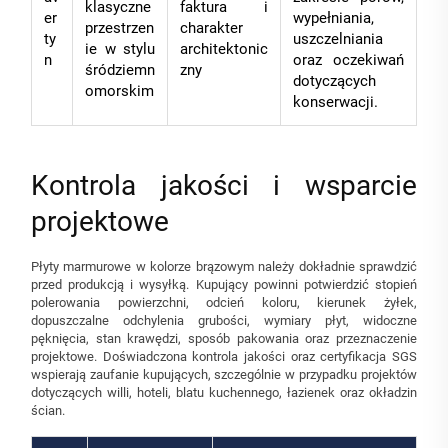
klasyczne
faktura i
er
wypełniania,
przestrzen
charakter
ty
uszczelniania
ie w stylu
architektonic
n
oraz oczekiwań
śródziemn
zny
dotyczących
omorskim
konserwacji.
Kontrola jakości i wsparcie
projektowe
Płyty marmurowe w kolorze brązowym należy dokładnie sprawdzić
przed produkcją i wysyłką. Kupujący powinni potwierdzić stopień
polerowania powierzchni, odcień koloru, kierunek żyłek,
dopuszczalne odchylenia grubości, wymiary płyt, widoczne
pęknięcia, stan krawędzi, sposób pakowania oraz przeznaczenie
projektowe. Doświadczona kontrola jakości oraz certyfikacja SGS
wspierają zaufanie kupujących, szczególnie w przypadku projektów
dotyczących willi, hoteli, blatu kuchennego, łazienek oraz okładzin
ścian.