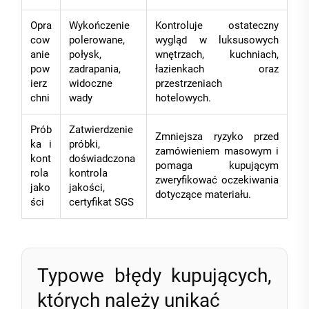
Opra
Wykończenie
Kontroluje ostateczny
cow
polerowane,
wygląd w luksusowych
anie
połysk,
wnętrzach, kuchniach,
pow
zadrapania,
łazienkach oraz
ierz
widoczne
przestrzeniach
chni
wady
hotelowych.
Prób
Zatwierdzenie
Zmniejsza ryzyko przed
ka i
próbki,
zamówieniem masowym i
kont
doświadczona
pomaga kupującym
rola
kontrola
zweryfikować oczekiwania
jako
jakości,
dotyczące materiału.
ści
certyfikat SGS
Typowe błędy kupujących,
których należy unikać