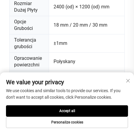
Rozmiar
2400 (od) × 1200 (od) mm
Dużej Płyty
Opcje
18 mm / 20 mm / 30 mm
Grubości
Tolerancja
±1mm
grubości
Opracowanie
Połyskany
powierzchni
Willas, hotele, podłogi,
We value your privacy
okładziny ścian, blachy
kuchenne, listwy ochronne nad
We use cookies and similar tools to provide our services. If you
blachami kuchennymi,
don't want to accept all cookies, click Personalize cookies.
Zastosowania
umywalki łazienkowe,
obłożenie kabiny prysznicowej,
Accept all
blaty mebli oraz akcenty
dekoracyjne
Personalize cookies