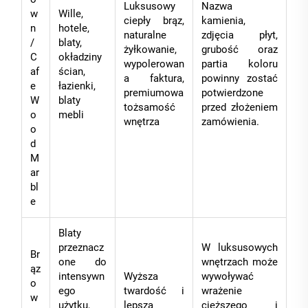
Luksusowy
Nazwa
w
Wille,
ciepły brąz,
kamienia,
n
hotele,
naturalne
zdjęcia płyt,
/
blaty,
żyłkowanie,
grubość oraz
C
okładziny
wypolerowan
partia koloru
af
ścian,
a faktura,
powinny zostać
e
łazienki,
premiumowa
potwierdzone
W
blaty
tożsamość
przed złożeniem
o
mebli
wnętrza
zamówienia.
o
d
M
ar
bl
e
Blaty
przeznacz
W luksusowych
Br
one do
wnętrzach może
ąz
intensywn
Wyższa
wywoływać
o
ego
twardość i
wrażenie
w
użytku,
lepsza
cięższego i