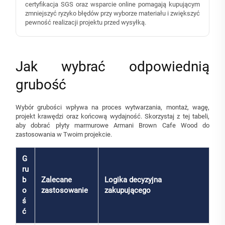
certyfikacja SGS oraz wsparcie online pomagają kupującym
zmniejszyć ryzyko błędów przy wyborze materiału i zwiększyć
pewność realizacji projektu przed wysyłką.
Jak wybrać odpowiednią
grubość
Wybór grubości wpływa na proces wytwarzania, montaż, wagę,
projekt krawędzi oraz końcową wydajność. Skorzystaj z tej tabeli,
aby dobrać płyty marmurowe Armani Brown Cafe Wood do
zastosowania w Twoim projekcie.
G
ru
b
Zalecane
Logika decyzyjna
o
zastosowanie
zakupującego
ś
ć