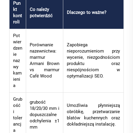
Pun
kt
Co należy
Dlaczego to ważne?
kont
potwierdzić
roli
Pot
wier
Porównanie
Zapobiega
dzen
nazewnictwa:
nieporozumieniom przy
ie
marmur
wycenie, niezgodnościom
naz
Armani Brown
produktu oraz
wy
vs marmur
niespójnościom w
kam
Café Wood
optymalizacji SEO.
ieni
a
Grub
grubość
ość
Umożliwia płynniejszą
18/20/30 mm i
i
obróbkę, przetwarzanie
dopuszczalne
toler
blatów kuchennych oraz
odchylenia ±1
ancj
dokładniejszą instalację.
mm
a