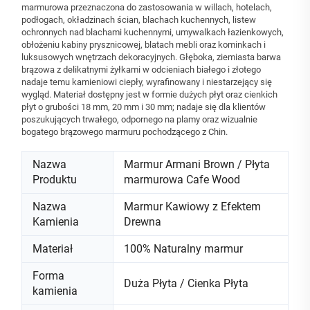
marmurowa przeznaczona do zastosowania w willach, hotelach,
podłogach, okładzinach ścian, blachach kuchennych, listew
ochronnych nad blachami kuchennymi, umywalkach łazienkowych,
obłożeniu kabiny prysznicowej, blatach mebli oraz kominkach i
luksusowych wnętrzach dekoracyjnych. Głęboka, ziemiasta barwa
brązowa z delikatnymi żyłkami w odcieniach białego i złotego
nadaje temu kamieniowi ciepły, wyrafinowany i niestarzejący się
wygląd. Materiał dostępny jest w formie dużych płyt oraz cienkich
płyt o grubości 18 mm, 20 mm i 30 mm; nadaje się dla klientów
poszukujących trwałego, odpornego na plamy oraz wizualnie
bogatego brązowego marmuru pochodzącego z Chin.
Nazwa
Marmur Armani Brown / Płyta
Produktu
marmurowa Cafe Wood
Nazwa
Marmur Kawiowy z Efektem
Kamienia
Drewna
Materiał
100% Naturalny marmur
Forma
Duża Płyta / Cienka Płyta
kamienia