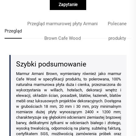
Zapytanie
Przegląd marmurowej płyty Armani
Polecane
Przegląd
Brown Cafe Wood
produkty
Szybki podsumowanie
Marmur Armani Brown, wymieniany również jako marmur
Cafe Wood w specyfikacji produktu, to polerowana, 100%
naturalna marmurowa płyta duża i cienka, przeznaczona do
wykorzystania w willach, hotelach, dekoracji wnętrz i
elewacji, okładzin ścian, posadzek, blatów, łazienek, blatów
mebli oraz luksusowych projektów dekoracyjnych. Dostępna
w grubościach 18 mm, 20 mm i 30 mm, przy minimalnym
rozmiarze dużej płyty wynoszącym 2400 × 1200 mm;
charakteryzuje się głębokimi odcieniami ziemiastej brązowej
barwy, delikatnymi żyłkami w odcieniach białego i złotego,
wysoką trwałością, odpornością na plamy, subtelną fakturą,
certyfikatem SGS, możliwością zamówienia próbek oraz