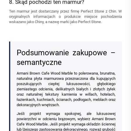
8. Skąd pochodzi ten marmur?
Ten marmur jest dostarczany przez firmę Perfect Stone z Chin. W
oryginalnych informacjach o produkcie miejsce pochodzenia
wskazano jako Chiny, a nazwę marki jako Perfect Stone.
Podsumowanie zakupowe –
semantyczne
Armani Brown Cafe Wood Marble to polerowana, brunatna,
naturalna płyta marmurowa przeznaczona dla kupujących
poszukujących ciepłej luksusowości, głębokiego
ziemiastego odcienia, delikatnych białych i złotych żyłek
oraz naturalnej tekstury kamienia w willach, hotelach,
łazienkach, kuchniach, ścianach, podłogach, meblach oraz
dekoracyjnych wnętrzach.
Jeśli projekt wymaga spokojnej, ale luksusowej
powierzchni w odcieniu brązowym, wybierz Armani Brown
Cafe Wood Marble. Jeśli projekt wymaga okładzin ściennej
lub lżejszego zastosowania dekoracyjnego, rozważ grubość