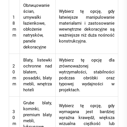
Obлицowanie
ścian,
Wybierz tę opcję, gdy
1
umywalki
łatwiejsze manipulowanie
8
łazienkowe,
materiałami i zastosowanie
m
obłożenie
wewnętrzne dekoracyjne są
m
natrysków,
ważniejsze niż duża nośność
panele
konstrukcyjna.
dekoracyjne
Blaty, listewki
Wybierz tę opcję dla
2
ochronne nad
zrównoważonej
0
blatem,
wytrzymałości, stabilności
m
posadzki, blaty
podczas obróbki oraz
m
mebli, wnętrza
typowej wydajności w
hoteli
projektach.
Grube blaty,
Wybierz tę opcję, gdy
kominki,
3
wymagana jest bardziej
premium blaty
0
wyraźna krawędź, większa
mebli,
m
wizualna ciężkość lub
luksusowe