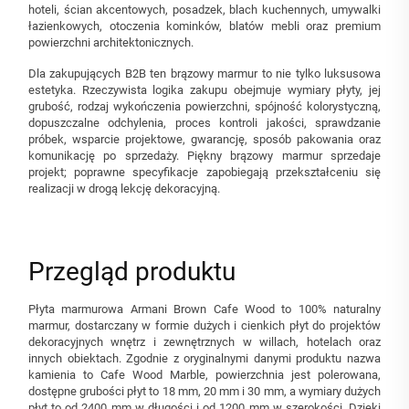
hoteli, ścian akcentowych, posadzek, blach kuchennych, umywalki
łazienkowych, otoczenia kominków, blatów mebli oraz premium
powierzchni architektonicznych.
Dla zakupujących B2B ten brązowy marmur to nie tylko luksusowa
estetyka. Rzeczywista logika zakupu obejmuje wymiary płyty, jej
grubość, rodzaj wykończenia powierzchni, spójność kolorystyczną,
dopuszczalne odchylenia, proces kontroli jakości, sprawdzanie
próbek, wsparcie projektowe, gwarancję, sposób pakowania oraz
komunikację po sprzedaży. Piękny brązowy marmur sprzedaje
projekt; poprawne specyfikacje zapobiegają przekształceniu się
realizacji w drogą lekcję dekoracyjną.
Przegląd produktu
Płyta marmurowa Armani Brown Cafe Wood to 100% naturalny
marmur, dostarczany w formie dużych i cienkich płyt do projektów
dekoracyjnych wnętrz i zewnętrznych w willach, hotelach oraz
innych obiektach. Zgodnie z oryginalnymi danymi produktu nazwa
kamienia to Cafe Wood Marble, powierzchnia jest polerowana,
dostępne grubości płyt to 18 mm, 20 mm i 30 mm, a wymiary dużych
płyt to od 2400 mm w długości i od 1200 mm w szerokości. Dzięki