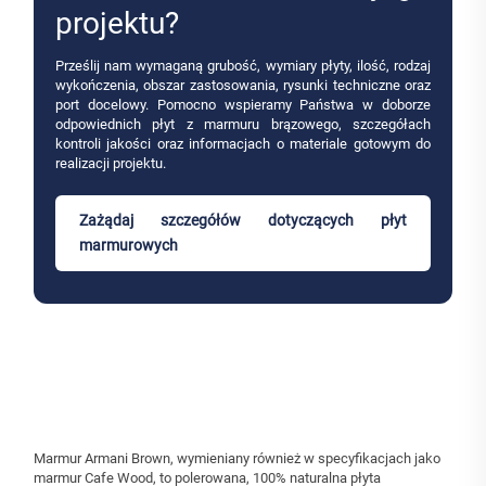
projektu?
Prześlij nam wymaganą grubość, wymiary płyty, ilość, rodzaj
wykończenia, obszar zastosowania, rysunki techniczne oraz
port docelowy. Pomocno wspieramy Państwa w doborze
odpowiednich płyt z marmuru brązowego, szczegółach
kontroli jakości oraz informacjach o materiale gotowym do
realizacji projektu.
Zażądaj szczegółów dotyczących płyt
marmurowych
Marmur Armani Brown, wymieniany również w specyfikacjach jako
marmur Cafe Wood, to polerowana, 100% naturalna płyta