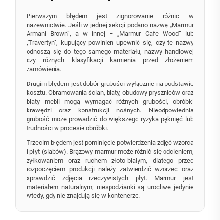
Pierwszym błędem jest zignorowanie różnic w
nazewnictwie. Jeśli w jednej sekcji podano nazwę „Marmur
Armani Brown”, a w innej – „Marmur Cafe Wood” lub
„Travertyn”, kupujący powinien upewnić się, czy te nazwy
odnoszą się do tego samego materiału, nazwy handlowej
czy różnych klasyfikacji kamienia przed złożeniem
zamówienia.
Drugim błędem jest dobór grubości wyłącznie na podstawie
kosztu. Obramowania ścian, blaty, obudowy pryszniców oraz
blaty mebli mogą wymagać różnych grubości, obróbki
krawędzi oraz konstrukcji nośnych. Nieodpowiednia
grubość może prowadzić do większego ryzyka pęknięć lub
trudności w procesie obróbki.
Trzecim błędem jest pominięcie potwierdzenia zdjęć wzorca
i płyt (slabów). Brązowy marmur może różnić się odcieniem,
żyłkowaniem oraz ruchem złoto-białym, dlatego przed
rozpoczęciem produkcji należy zatwierdzić wzorzec oraz
sprawdzić zdjęcia rzeczywistych płyt. Marmur jest
materiałem naturalnym; niespodzianki są urocliwe jedynie
wtedy, gdy nie znajdują się w kontenerze.