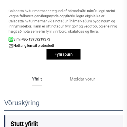
Calacatta hvítur marmar er tegund af hámarkaðri náttúrulegri steini.
Vegna frábærra gervihugmynda og yfirörkulegra eiginleika er
Calacatta hvítur marmar víða notaður í hámarkaðum byggingum og
innrýmisdekor. Hann er oft notaður fyrir gólf og veggfóð, og er einnig
hægt að nota sem efni fyrir vinnbord, skalafoss og fleira.
Sími:
+86-13959219373
Netfang:
[email protected]
Fyrirspurn
Yfirlit
Mældar vörur
Vöruskýring
Stutt yfirlit