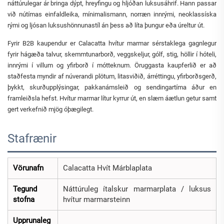
náttúrulegar ár bringa dýpt, hreyfingu og hljóðan luksusáhrif. Hann passar
við nútímas einfaldleika, mínimalismann, norræn innrými, neoklassíska
rými og ljósan luksushönnunastíl án þess að líta þungur eða úreltur út.
Fyrir B2B kaupendur er Calacatta hvítur marmar sérstaklega gagnlegur
fyrir hágæða talvur, skemmtunarborð, veggskeljur, gólf, stig, höllir í hóteli,
innrými í villum og yfirborð í mótteknum. Öruggasta kaupferlið er að
staðfesta myndir af núverandi plötum, litasviðið, árréttingu, yfirborðsgerð,
þykkt, skurðupplýsingar, pakkanámsleið og sendingartíma áður en
framleiðsla hefst. Hvítur marmar lítur kyrrur út, en slæm áætlun getur samt
gert verkefnið mjög óþægilegt.
Stafrænir
Vörunafn
Calacatta Hvít Márblaplata
Tegund
Náttúruleg ítalskur marmarplata / luksus
stofna
hvítur marmarsteinn
Upprunaleg