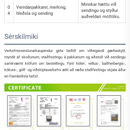
Minnkar hættu við
0
Verndarpakkanir, merking,
sendingu og styður
4
hleðsla og sending
auðveldari móttöku.
Sérskilmiki
Verkefnisverslunarkaupendur geta beðið um viðeigandi gæðaskjöl,
myndir af skoðunum, staðfestingu á pakkanum og aðstoð við sendingu
samkvæmt kröfum um bestellingu. Fyrir hótel-, vellus-, baðherbergis-,
kökurs-, gólf- og viðskiptaverkefni ætti að ræða staðfestingu skjala áður
en framleiðsla hefst.