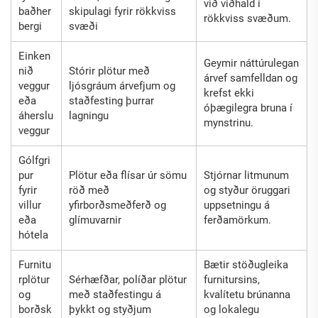
við viðhald í
baðher
skipulagi fyrir rökkviss
rökkviss svæðum.
bergi
svæði
Einken
Geymir náttúrulegan
nið
Stórir plötur með
árvef samfelldan og
veggur
ljósgráum árvefjum og
krefst ekki
eða
staðfesting þurrar
óþægilegra bruna í
áherslu
lagningu
mynstrinu.
veggur
Gólfgri
pur
Plötur eða flísar úr sömu
Stjórnar litmunum
fyrir
röð með
og styður öruggari
villur
yfirborðsmeðferð og
uppsetningu á
eða
glímuvarnir
ferðamörkum.
hótela
Furnitu
Bætir stöðugleika
rplötur
Sérhæfðar, políðar plötur
furnitursins,
og
með staðfestingu á
kvalítetu brúnanna
borðsk
þykkt og styðjum
og lokalegu