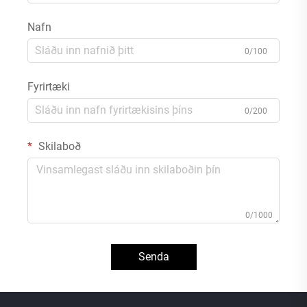
Nafn
0/100
Fyrirtæki
0/200
Skilaboð
0/1000
Senda