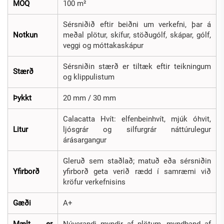
MOQ
100 m²
Sérsniðið eftir beiðni um verkefni, þar á
Notkun
meðal plötur, skífur, stöðugólf, skápar, gólf,
veggi og móttakaskápur
Sérsniðin stærð er tiltæk eftir teikningum
Stærð
og klippulistum
Þykkt
20 mm / 30 mm
Calacatta Hvít: elfenbeinhvít, mjúk óhvit,
Litur
ljósgrár og silfurgrár náttúrulegur
árásargangur
Gleruð sem staðlað; matuð eða sérsniðin
Yfirborð
yfirborð geta verið rædd í samræmi við
kröfur verkefnisins
Gæði
A+
Mælt er
Núverandi myndir af plötum, myndband af