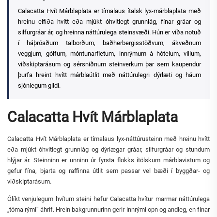
Calacatta Hvít Márblaplata er tímalaus ítalsk lyx-márblaplata með
hreinu elfiða hvítt eða mjúkt óhvitlegt grunnlág, fínar gráar og
silfurgráar ár, og hreinna náttúrulega steinsvæði. Hún er víða notuð
í háþróaðum talborðum, baðherbergisstöðvum, ákveðnum
veggjum, gólfum, móntunarfletum, innrýmum á hótelum, villum,
viðskiptarásum og sérsniðnum steinverkum þar sem kaupendur
þurfa hreint hvítt márblaútlit með náttúrulegri dýrlæti og háum
sjónlegum gildi.
Calacatta Hvít Márblaplata
Calacatta Hvít Márblaplata er tímalaus lyx-náttúrusteinn með hreinu hvítt
eða mjúkt óhvitlegt grunnlág og dýrlægar gráar, silfurgráar og stundum
hlýjar ár. Steinninn er unninn úr fyrsta flokks ítölskum márblavistum og
gefur fína, bjarta og raffinna útlit sem passar vel bæði í byggðar- og
viðskiptarásum.
Ólíkt venjulegum hvítum steini hefur Calacatta hvítur marmar náttúrulega
„tóma rými“ áhrif. Hrein bakgrunnurinn gerir innrými opn og andleg, en fínar