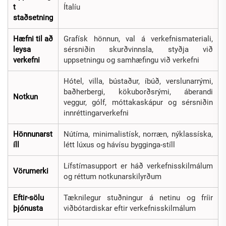
t
Ítalíu
staðsetning
Hæfni til að
Grafísk hönnun, val á verkefnismateriali,
leysa
sérsniðin skurðvinnsla, styðja við
verkefni
uppsetningu og samhæfingu við verkefni
Hótel, villa, bústaður, íbúð, verslunarrými,
baðherbergi, kökuborðsrými, áberandi
Notkun
veggur, gólf, móttakaskápur og sérsniðin
innréttingarverkefni
Hönnunarst
Nútíma, minimalistísk, norræn, nýklassíska,
íll
létt lúxus og hávísu bygginga-stíll
Lífstímasupport er háð verkefnisskilmálum
Vörumerki
og réttum notkunarskilyrðum
Eftir-sölu
Tæknilegur stuðningur á netinu og fríir
þjónusta
viðbótardiskar eftir verkefnisskilmálum