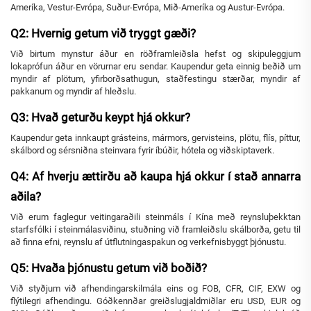
Ameríka, Vestur-Evrópa, Suður-Evrópa, Mið-Ameríka og Austur-Evrópa.
Q2: Hvernig getum við tryggt gæði?
Við birtum mynstur áður en röðframleiðsla hefst og skipuleggjum
lokaprófun áður en vörurnar eru sendar. Kaupendur geta einnig beðið um
myndir af plötum, yfirborðsathugun, staðfestingu stærðar, myndir af
pakkanum og myndir af hleðslu.
Q3: Hvað geturðu keypt hjá okkur?
Kaupendur geta innkaupt grásteins, mármors, gervisteins, plötu, flís, píttur,
skálbord og sérsniðna steinvara fyrir íbúðir, hótela og viðskiptaverk.
Q4: Af hverju ættirðu að kaupa hjá okkur í stað annarra
aðila?
Við erum faglegur veitingaraðili steinmáls í Kína með reynsluþekktan
starfsfólki í steinmálasviðinu, stuðning við framleiðslu skálborða, getu til
að finna efni, reynslu af útflutningaspakun og verkefnisbyggt þjónustu.
Q5: Hvaða þjónustu getum við boðið?
Við styðjum við afhendingarskilmála eins og FOB, CFR, CIF, EXW og
flýtilegri afhendingu. Góðkennðar greiðslugjaldmiðlar eru USD, EUR og