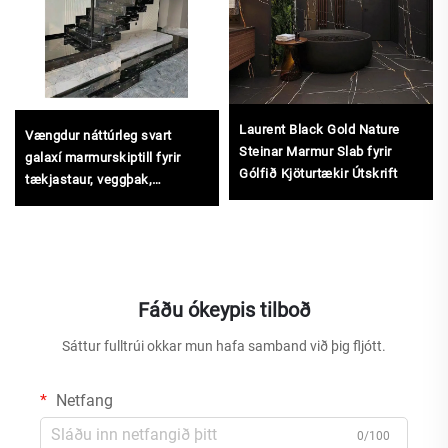
Laurent Black Gold Nature
Vængdur náttúrleg svart
Steinar Marmur Slab fyrir
galaxí marmurskiptill fyrir
Gólfið Kjöturtækir Útskrift
tækjastaur, veggþak,
útarvarpshneppi, trápustíg
Fáðu ókeypis tilboð
Sáttur fulltrúi okkar mun hafa samband við þig fljótt.
Netfang
0/100