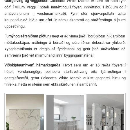
Gólfgerving og veggdekor:
Calacatta White Marble er hæft að nota fyrir
gólfi í villum, veggi í hóteli, innréttingu í foyeri, innréttingu í íbúðum og í
smáverslunum í verslunarmarkaði. Fyrir stór sjónvarpsflatir ættu
kaupendur að biðja um efni úr sömu skammti og staðfestingu á þurrri
uppsetningu.
Furnýr og sérsniðnar plötur:
Hægt er að vinna það í borðplötur, hliðarplötur,
móttaksskápar, málningu á búnaði og sérsniðnar dekoratívar yfirborð.
Þyngdarstrikunin er dregin af fyrirleitinni og gerir það auðveldara að
samræma það við mismunandi innri byggingarmaterial.
Viðskiptaumhverfi hámarksgæða:
Hvort sem um er að ræða fóyers í
hóteli, verslunargögn, opinbera starfsvettvang eða fjárfestingar í
gestgjafasviði, getur Calacatta White Marble aukist gagnsæi, birtu og
fínleika. Þetta er steinn sem ekki skríður en á samt áhrif.