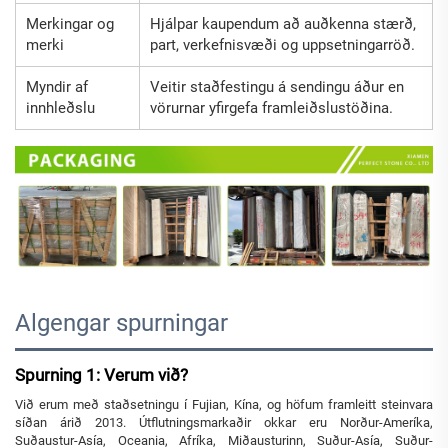
Merkingar og
Hjálpar kaupendum að auðkenna stærð,
merki
part, verkefnisvæði og uppsetningarröð.
Myndir af
Veitir staðfestingu á sendingu áður en
innhleðslu
vörurnar yfirgefa framleiðslustöðina.
Algengar spurningar
Spurning 1: Verum við?
Við erum með staðsetningu í Fujian, Kína, og höfum framleitt steinvara
síðan árið 2013. Útflutningsmarkaðir okkar eru Norður-Ameríka,
Suðaustur-Asía, Oceania, Afríka, Miðausturinn, Suður-Asía, Suður-