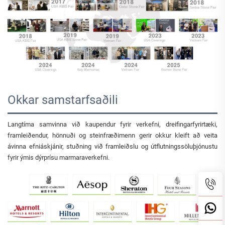
Okkar samstarfsaðili
Langtíma samvinna við kaupendur fyrir verkefni, dreifingarfyrirtæki,
framleiðendur, hönnuði og steinfræðimenn gerir okkur kleift að veita
ávinna efniáskjánir, stuðning við framleiðslu og útflutningssöluþjónustu
fyrir ýmis dýrprísu marmaraverkefni.