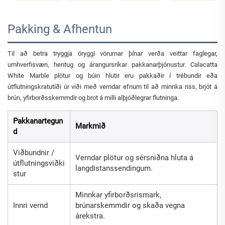
Pakking & Afhentun
Til að betra tryggja öryggi vörurnar þínar verða veittar faglegar,
umhverfisvæn, hentug og árangursríkar pakkanarþjónustur. Calacatta
White Marble plötur og búin hlutir eru pakkaðir í trébundir eða
útflutningskratutíði úr viði með verndar efnum til að minnka riss, brjót á
brún, yfirborðsskemmdir og brot á milli alþjóðlegrar flutninga.
Pakkanartegun
Markmið
d
Viðbundnir /
Verndar plötur og sérsniðna hluta á
útflutningsviðki
langdistanssendingum.
stur
Minnkar yfirborðsrismark,
Innri vernd
brúnarskemmdir og skaða vegna
árekstra.