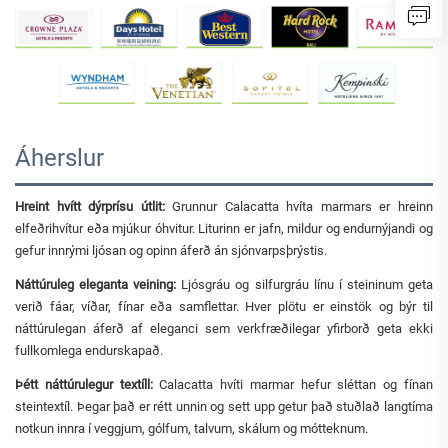
Áherslur
Hreint hvítt dýrprísu útlit:
Grunnur Calacatta hvíta marmars er hreinn
elfeðrihvítur eða mjúkur óhvitur. Liturinn er jafn, mildur og endurnýjandi og
gefur innrými ljósan og opinn áferð án sjónvarpsþrýstis.
Náttúruleg eleganta veining:
Ljósgráu og silfurgráu línu í steininum geta
verið fáar, víðar, fínar eða samflettar. Hver plötu er einstök og býr til
náttúrulegan áferð af eleganci sem verkfræðilegar yfirborð geta ekki
fullkomlega endurskapað.
Þétt náttúrulegur textíll:
Calacatta hvíti marmar hefur sléttan og fínan
steintextíl. Þegar það er rétt unnin og sett upp getur það stuðlað langtíma
notkun innra í veggjum, gólfum, talvum, skálum og mótteknum.