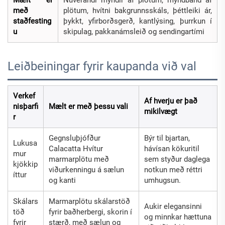
með
plötum, hvítni bakgrunnsskáls, þéttleiki ár,
staðfesting
þykkt, yfirborðsgerð, kantlýsing, þurrkun í
u
skipulag, pakkanámsleið og sendingartími
Leiðbeiningar fyrir kaupanda við val
Verkef
Af hverju er það
nisþarfi
Mælt er með þessu vali
mikilvægt
r
Gegnsluþjófður
Býr til bjartan,
Lukusa
Calacatta Hvítur
hávísan kökuritil
mur
marmarplötu með
sem styður daglega
kjökkip
viðurkenningu á sælun
notkun með réttri
íttur
og kanti
umhugsun.
Skálars
Marmarplötu skálarstöð
Aukir elegansinni
töð
fyrir baðherbergi, skorin í
og minnkar hættuna
fyrir
stærð, með sælun og