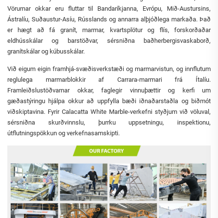
Vörurnar okkar eru fluttar til Bandaríkjanna, Evrópu, Mið-Austursins,
Ástralíu, Suðaustur-Asíu, Rússlands og annarra alþjóðlega markaða. Það
er hægt að fá granít, marmar, kvartsplötur og flís, forskorðaðar
eldhússkálar og barstöðvar, sérsniðna baðherbergisvaskaborð,
granítskálar og kúbusskálar.
Við eigum eigin framhjá-svæðisverkstæði og marmarvistun, og innflutum
reglulega marmarblokkir af Carrara-marmari frá Ítalíu.
Framleiðslustöðvarnar okkar, faglegir vinnuþættir og kerfi um
gæðastýringu hjálpa okkur að uppfylla bæði iðnaðarstaðla og biðmót
viðskiptavina. Fyrir Calacatta White Marble-verkefni styðjum við völuval,
sérsniðna skurðvinnslu, þurrku uppsetningu, inspektionu,
útflutningspökkun og verkefnasamskipti.