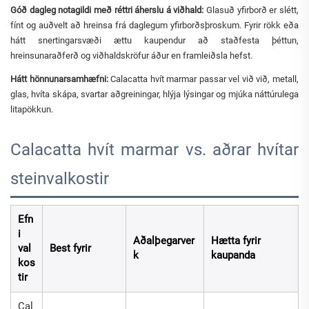
Góð dagleg notagildi með réttri áherslu á viðhald:
Glasuð yfirborð er slétt,
fínt og auðvelt að hreinsa frá daglegum yfirborðsþroskum. Fyrir rökk eða
hátt snertingarsvæði ættu kaupendur að staðfesta þéttun,
hreinsunaraðferð og viðhaldskröfur áður en framleiðsla hefst.
Hátt hönnunarsamhæfni:
Calacatta hvít marmar passar vel við við, metall,
glas, hvíta skápa, svartar aðgreiningar, hlýja lýsingar og mjúka náttúrulega
litapökkun.
Calacatta hvít marmar vs. aðrar hvítar
steinvalkostir
Efn
i
Aðalþegarver
Hætta fyrir
val
Best fyrir
k
kaupanda
kos
tir
Cal