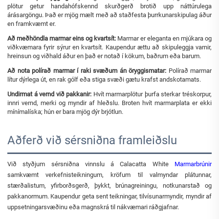
plötur getur handahófskennd skurðgerð brotið upp náttúrulega
árásargöngu. Það er mjög mælt með að staðfesta þurrkunarskipulag áður
en framkvæmt er.
Að meðhöndla marmar eins og kvartsít:
Marmar er eleganta en mjúkara og
viðkvæmara fyrir sýrur en kvartsít. Kaupendur ættu að skipuleggja varnir,
hreinsun og viðhald áður en það er notað í kökum, baðrum eða barum.
Að nota polírað marmar í raki svæðum án öryggismatar:
Polírað marmar
lítur dýrlega út, en rak gólf eða stiga svæði gætu krafst andskotamats.
Undirmat á vernd við pakkanir:
Hvít marmarplötur þurfa sterkar tréskorpur,
innri vernd, merki og myndir af hleðslu. Broten hvít marmarplata er ekki
mínímalíska; hún er bara mjög dýr brjótlun.
Aðferð við sérsniðna framleiðslu
Við styðjum sérsniðna vinnslu á Calacatta White
Marmarbrúnir
samkvæmt verkefnisteikningum, kröfum til valmyndar plátunnar,
stærðalistum, yfirborðsgerð, þykkt, brúnagreiningu, notkunarstað og
pakkanormum. Kaupendur geta sent teikningar, tilvísunarmyndir, myndir af
uppsetningarsvæðinu eða magnskrá til nákvæmari ráðgjafnar.