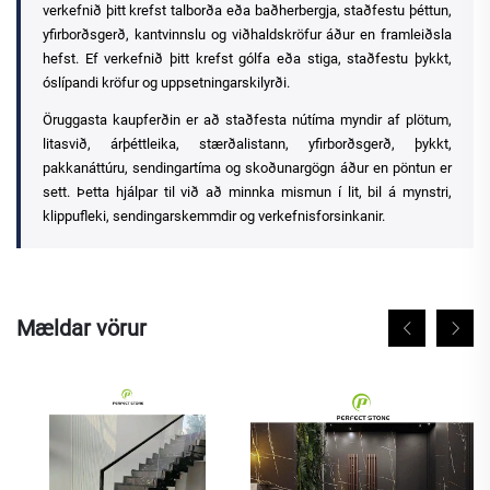
verkefnið þitt krefst talborða eða baðherbergja, staðfestu þéttun,
yfirborðsgerð, kantvinnslu og viðhaldskröfur áður en framleiðsla
hefst. Ef verkefnið þitt krefst gólfa eða stiga, staðfestu þykkt,
óslípandi kröfur og uppsetningarskilyrði.
Öruggasta kaupferðin er að staðfesta nútíma myndir af plötum,
litasvið, árþéttleika, stærðalistann, yfirborðsgerð, þykkt,
pakkanáttúru, sendingartíma og skoðunargögn áður en pöntun er
sett. Þetta hjálpar til við að minnka mismun í lit, bil á mynstri,
klippufleki, sendingarskemmdir og verkefnisforsinkanir.
Mældar vörur