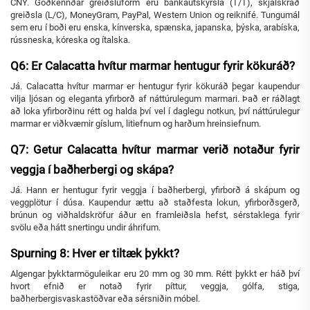
CNY. Góðkennðar greiðsluform eru bankaútskýrsla (T/T), skjalskráð
greiðsla (L/C), MoneyGram, PayPal, Western Union og reiknifé. Tungumál
sem eru í boði eru enska, kínverska, spænska, japanska, þýska, arabíska,
rússneska, kóreska og ítalska.
Q6: Er Calacatta hvítur marmar hentugur fyrir kökuráð?
Já. Calacatta hvítur marmar er hentugur fyrir kökuráð þegar kaupendur
vilja ljósan og eleganta yfirborð af náttúrulegum marmari. Það er ráðlagt
að loka yfirborðinu rétt og halda því vel í daglegu notkun, því náttúrulegur
marmar er viðkvæmir gíslum, litiefnum og harðum hreinsiefnum.
Q7: Getur Calacatta hvítur marmar verið notaður fyrir
veggja í baðherbergi og skápa?
Já. Hann er hentugur fyrir veggja í baðherbergi, yfirborð á skápum og
veggplötur í dúsa. Kaupendur ættu að staðfesta lokun, yfirborðsgerð,
brúnun og viðhaldskröfur áður en framleiðsla hefst, sérstaklega fyrir
svölu eða hátt snertingu undir áhrifum.
Spurning 8: Hver er tiltæk þykkt?
Algengar þykktarmöguleikar eru 20 mm og 30 mm. Rétt þykkt er háð því
hvort efnið er notað fyrir píttur, veggja, gólfa, stiga,
baðherbergisvaskastöðvar eða sérsniðin móbel.