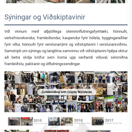
Sýningar og Viðskiptavinir
Við vinnum með alþjóðlega steininnflutningafyrirtæki, hönnuði,
verkefnisrekendur, framleiðendur, kaupendur fyrir hótela, byggingaraðilar
fyrir villur, hönnuði fyrir verslunarrými og viðskiptavini í verslunarsviðinu.
Samskipti um sýningu og langtíma samvinnu við viðskiptavini hjálpa okkur
að betra skilja kröfur sem koma upp varðandi völuval, sérsniðna
framleiðslu, pakkanir og útflutningssendingar.