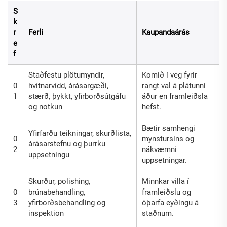
S
k
r
Ferli
Kaupandaárás
e
f
Staðfestu plötumyndir,
Komið í veg fyrir
0
hvítnarvídd, árásargæði,
rangt val á plátunni
1
stærð, þykkt, yfirborðsútgáfu
áður en framleiðsla
og notkun
hefst.
Bætir samhengi
Yfirfarðu teikningar, skurðlista,
0
mynstursins og
árásarstefnu og þurrku
2
nákvæmni
uppsetningu
uppsetningar.
Skurður, polishing,
Minnkar villa í
0
brúnabehandling,
framleiðslu og
3
yfirborðsbehandling og
óþarfa eyðingu á
inspektion
staðnum.