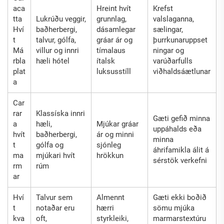
aca
Hreint hvít
Krefst
tta
Lukrúðu veggir,
grunnlag,
valslaganna,
Hví
baðherbergi,
dásamlegar
sælingar,
t
talvur, gólfa,
gráar ár og
þurrkunaruppset
Má
villur og innri
tímalaus
ningar og
rbla
hæli hótel
ítalsk
varúðarfulls
plat
luksusstíll
viðhaldsáætlunar
a
Car
rar
Klassíska innri
Gæti gefið minna
a
hæli,
Mjúkar gráar
uppáhalds eða
hvít
baðherbergi,
ár og minni
minna
t
gólfa og
sjónleg
áhrifamikla álit á
ma
mjúkari hvít
hrökkun
sérstök verkefni
rm
rúm
ar
Hví
Talvur sem
Almennt
Gæti ekki boðið
t
notaðar eru
hærri
sömu mjúka
kva
oft,
styrkleiki,
marmarstextúru