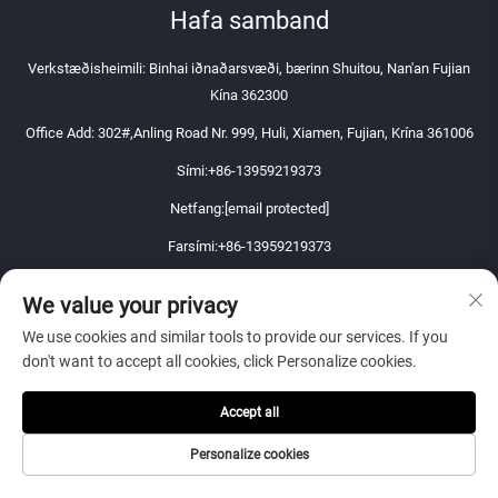
Hafa samband
Verkstæðisheimili: Binhai iðnaðarsvæði, bærinn Shuitou, Nan'an Fujian
Kína 362300
Office Add: 302#,Anling Road Nr. 999, Huli, Xiamen, Fujian, Krína 361006
Sími:
+86-13959219373
Netfang:
[email protected]
Farsími:
+86-13959219373
Copyright © 2026 Xiamen Perfect Stone Co., Ltd. Alle húsnætt
We value your privacy
We use cookies and similar tools to provide our services. If you
don't want to accept all cookies, click Personalize cookies.
Vefsíðu tengill
Accept all
Personalize cookies
UPPLÝSINGAR