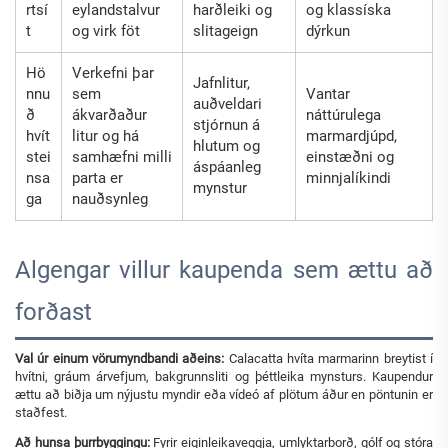
rtsí
eylandstalvur
harðleiki og
og klassíska
t
og virk föt
slitageign
dýrkun
Hö
Verkefni þar
Jafnlitur,
nnu
sem
Vantar
auðveldari
ð
ákvarðaður
náttúrulega
stjórnun á
hvít
litur og há
marmardjúpd,
hlutum og
stei
samhæfni milli
einstæðni og
áspáanleg
nsa
parta er
minnjalíkindi
mynstur
ga
nauðsynleg
Algengar villur kaupenda sem ættu að
forðast
Val úr einum vörumyndbandi aðeins:
Calacatta hvíta marmarinn breytist í
hvítni, gráum árvefjum, bakgrunnsliti og þéttleika mynsturs. Kaupendur
ættu að biðja um nýjustu myndir eða vídeó af plötum áður en pöntunin er
staðfest.
Að hunsa þurrbyggingu:
Fyrir eiginleikaveggja, umlyktarborð, gólf og stóra