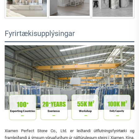
Fyrirtækisupplýsingar
Xiamen Perfect Stone Co., Ltd. er leiðandi útflutningsfyrirtæki og
framleiðandi á ýmsum vöruafurðum úr náttúrulegum steini í Xiamen, Kína.