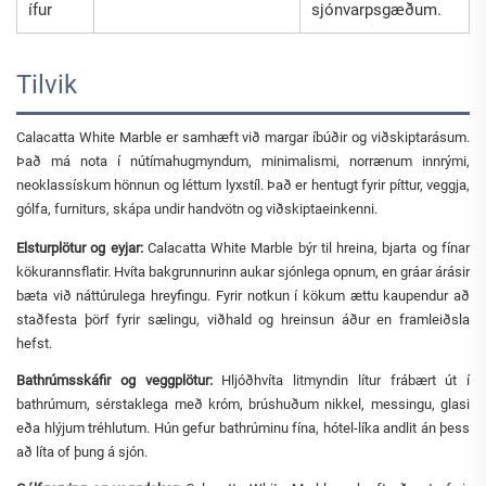
ífur
sjónvarpsgæðum.
Tilvik
Calacatta White Marble er samhæft við margar íbúðir og viðskiptarásum.
Það má nota í nútímahugmyndum, minimalismi, norrænum innrými,
neoklassískum hönnun og léttum lyxstíl. Það er hentugt fyrir píttur, veggja,
gólfa, furniturs, skápa undir handvötn og viðskiptaeinkenni.
Elsturplötur og eyjar:
Calacatta White Marble býr til hreina, bjarta og fínar
kökurannsflatir. Hvíta bakgrunnurinn aukar sjónlega opnum, en gráar árásir
bæta við náttúrulega hreyfingu. Fyrir notkun í kökum ættu kaupendur að
staðfesta þörf fyrir sælingu, viðhald og hreinsun áður en framleiðsla
hefst.
Bathrúmsskáfir og veggplötur:
Hljóðhvíta litmyndin lítur frábært út í
bathrúmum, sérstaklega með króm, brúshuðum nikkel, messingu, glasi
eða hlýjum tréhlutum. Hún gefur bathrúminu fína, hótel-líka andlit án þess
að líta of þung á sjón.