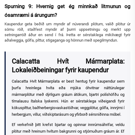
Spurning 9: Hvernig get ég minnkað litmunun og
ósamræmi á árungum?
Kaupendur geta beðið um myndir af núverandi plötum, valið plötur úr
sömu röð, staðfest myndir af þurrri uppsetningu og merkt upp
setningarröð áður en send í frá. Þetta er sérstaklega mikilvægt fyrir
aðalveggja, gólfa, píttur, stigaganga og hönnun með spegilmyndun.
Calacatta Hvít Mármarplata:
Lokaleiðbeiningar fyrir kaupendur
Calacatta Hvít Mármarplata er best hentug fyrir kaupendur sem
þurfa hreinlega hvíta eða mjúka óhvitnar náttúrulegar
mármarplötur með dýrligum gráum átökum, bjartri políshöfðu og
tímalausu ítalska lyxkenni. Hún er sérstaklega viðeigandi fyrir
kökuspíttur, baðherbergisvaskastöðvar, veggplötur, gólfa, innrými í
herbergjum, villur, viðskiptarásum og yfirborð sérsniðinna móbel.
Ef verkefnið þitt krefst bjartar og opinnar innrúmsáhrifar, veldu
plötur með hreinum hvítum bakgrunni og stjórnuðum gráum ár. Ef