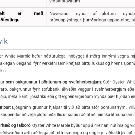
viðskiptavinum
ælt er með
Núverandi myndir af plötum, myndban
aðfestingu
brúnupplýsingar, þurrðarlega uppsetning, 
vik
er White Marble hefur náttúrulega innbyggt á mörg innrými vegna mj
aklega viðeigandi fyrir verkefni sem krefjast birtu, luksus og hreins sjónh
ókin.
ur sem bakgrunnur í pöntunum og svefnherbergjum:
Stór Oyster Whit
varp, bakgrunnur fyrir sofubank, ákveðin veggur í svefnherbergjum eða 
eðju, metallkant, ljósstriku eða gittergreinargerðum mynda þær hljóðan
gripur:
Ljósgránn grunnur hjálpar til við að birta stór pöntunarrými, vill
 kaupendur að velja plötur eða flís úr sömu röð til að minnka litmunasam
rhæð og talborð:
Oyster White Marble býður upp á hreinan, nútíma og viðb
eðilsvæðum ætti að huga að réttri sæningu og daglegri viðhaldi því að n