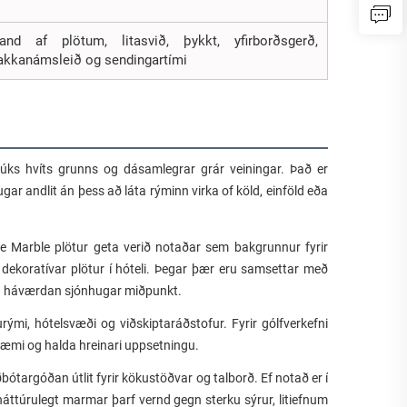
d af plötum, litasvið, þykkt, yfirborðsgerð,
pakkanámsleið og sendingartími
úks hvíts grunns og dásamlegrar grár veiningar. Það er
ugar andlit án þess að láta rýminn virka of köld, einföld eða
e Marble plötur geta verið notaðar sem bakgrunnur fyrir
dekoratívar plötur í hóteli. Þegar þær eru samsettar með
 en háværdan sjónhugar miðpunkt.
urými, hótelsvæði og viðskiptaráðstofur. Fyrir gólfverkefni
ræmi og halda hreinari uppsetningu.
ótargóðan útlit fyrir kökustöðvar og talborð. Ef notað er í
áttúrulegt marmar þarf vernd gegn sterku sýrur, litiefnum