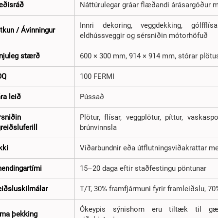
æðisráð
Náttúrulegar gráar flæðandi árásargóður 
Innri dekoring, veggdekking, gólfflísa
tkun / Ávinningur
eldhússveggir og sérsniðin mótorhöfuð
njuleg stærð
600 × 300 mm, 914 × 914 mm, stórar plötus
OQ
100 FERMI
ra leið
Pússað
rsniðin
Plötur, flísar, veggplötur, píttur, vaska
reiðsluferill
brúnvinnsla
kki
Viðarbundnir eða útflutningsviðakrattar 
hendingartími
15–20 daga eftir staðfestingu pöntunar
eiðsluskilmálar
T/T, 30% framfjármuni fyrir framleiðslu, 70
Ókeypis sýnishorn eru tiltæk til gæ
ma þekking