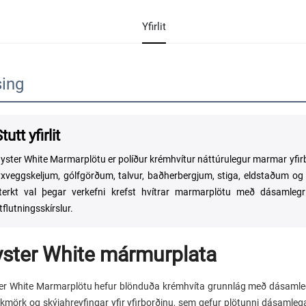
Yfirlit
sing
tutt yfirlit
yster White Marmarplötu er políður krémhvítur náttúrulegur marmar yfir
yxveggskeljum, gólfgörðum, talvur, baðherbergjum, stiga, eldstaðum o
terkt val þegar verkefni krefst hvítrar marmarplötu með dásamlegri 
tflutningsskírslur.
ster White mármurplata
er White Marmarplötu hefur blönduða krémhvíta grunnlág með dásamlegu
kmörk og skýjahreyfingar yfir yfirborðinu, sem gefur plötunni dásamlega, 