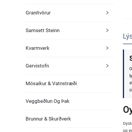
Granítvörur
Samsett Steinn
Lý
Kvarmverk
S
Gervistofn
O
l
Mósaíkur & Vatnstræði
s
ú
Veggbeðlun Og Þak
Oy
Brunnur & Skurðverk
Oyst
og in