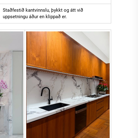
Staðfestið kantvinnslu, þykkt og átt við
uppsetningu áður en klippað er.