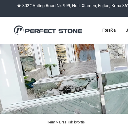
302#,Anling Road Nr. 999, Huli, Xiamen, Fujian, Krína 3
Forsíða
U
Heim >
Brasilísk kvörtís