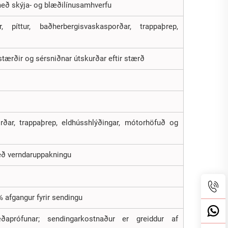
með skýja- og blæðilínusamhverfu
r, píttur, baðherbergisvaskasporðar, trappaþrep,
tærðir og sérsniðnar útskurðar eftir stærð
sporðar, trappaþrep, eldhússhlýðingar, mótorhöfuð og
með verndaruppakningu
% afgangur fyrir sendingu
ðaprófunar; sendingarkostnaður er greiddur af