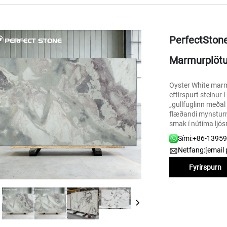
PerfectStone
Marmurplötu 
Oyster White marma
eftirspurt steinu
„gullfuglinn meðal
flæðandi mynsturm
smak í nútíma ljósr
Sími:
+86-1395
Netfang:
[email 
Fyrirspurn