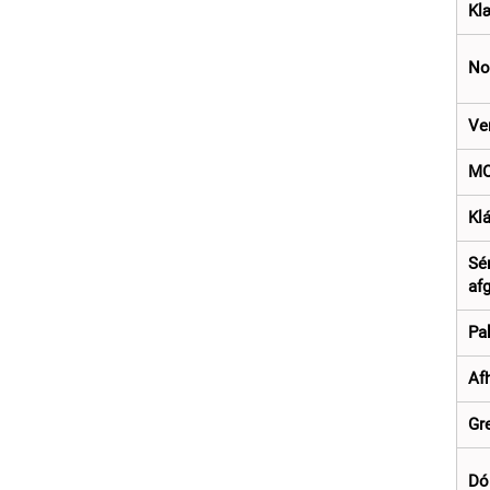
Kl
No
Ve
M
Klá
Sé
afg
Pa
Af
Gr
Dó