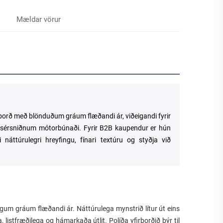
Mældar vörur
borð með blönduðum gráum flæðandi ár, viðeigandi fyrir
g sérsniðnum mótorbúnaði. Fyrir B2B kaupendur er hún
náttúrulegri hreyfingu, fínari textúru og styðja við
m gráum flæðandi ár. Náttúrulega mynstrið lítur út eins
listfræðilega og hámarkaða útlit. Políða yfirborðið býr til