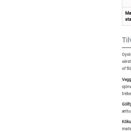
M
st
Til
Oyst
sérst
of fl
Vegg
sjón
tréb
Gólf
ættu
Köku
mats