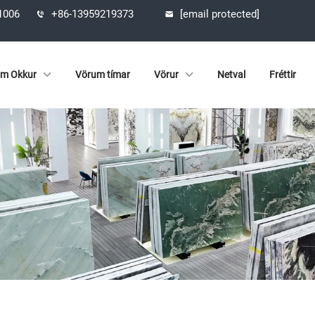
61006
+86-13959219373
[email protected]
m Okkur
Vörum tímar
Vörur
Netval
Fréttir