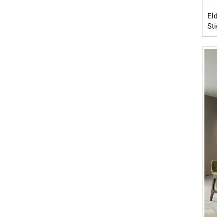
El
Sti