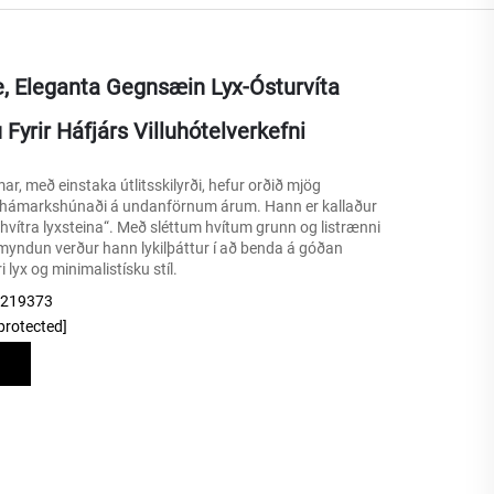
, Eleganta Gegnsæin Lyx-Ósturvíta
Fyrir Háfjárs Villuhótelverkefni
r, með einstaka útlitsskilyrði, hefur orðið mjög
r í hámarkshúnaði á undanförnum árum. Hann er kallaður
 hvítra lyxsteina“. Með sléttum hvítum grunn og listrænni
yndun verður hann lykilþáttur í að benda á góðan
i lyx og minimalistísku stíl.
9219373
protected]