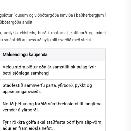
ggplötur í dúsum og viðbótargóða innviða í baðherbergjum í
viðbótargóða andlit.
, umlykja eldsteds, borð í matarsal, kaffiborð og minni
u smáatriði án þess að hylja allt svæðið með steini.
Málsendingu kaupenda
Veldu stóra plötur eða ár-samstillt skipulag fyrir
betri sjónlega samhengi.
Staðfestið samhverfu parta, yfirborð, þykkt og
uppsetningarsvæði.
Notið þéttun og forðið súrri hreinsiefni til langtíma
verndar á yfirborði.
Fyrir rökkra gólfa skal staðfesta þörf fyrir slip-vörn
áður en framleiðsla hefst.