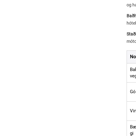
og h
Baðh
hótel
Stað
mótor
No
Ba
ve
Gól
Vi
Bæ
gi