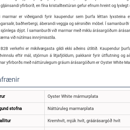
, gljánsandi yfirborð, en fína kristalltextúran gefur efnum hreint og lyxlegt
i marmar er viðeigandi fyrir kaupendur sem þurfa léttan lyxsteina efni
ngarsalir, baðherbergi, áberandi veggja og sérsniðin móbel. Í samanburði
i sjónlega dýpt. Í samanburði við marmar með miklu árásargóðum árása
æma við nútímas innrýmisstíla.
r B2B verkefni er mikilvægasta gildi ekki aðeins útlitið. Kaupendur þu
vinnslu eftir mál, stjórnun á litjafjöldum, pakkanir fyrir útflutning og 
ar yfirborðs með náttúrulegum gráum árásargóðum er Oyster White Marb
afrænir
rur
Oyster White mármurplata
gund stofna
Náttúruleg marmarplata
llitur
Kremhvít, mjúk hvít, gráárásargóð hvít