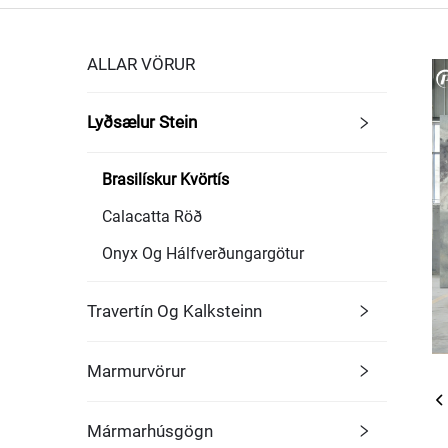
ALLAR VÖRUR
Lyðsælur Stein
Brasilískur Kvörtís
Calacatta Röð
Onyx Og Hálfverðungargötur
Travertín Og Kalksteinn
Marmurvörur
Mármarhúsgögn