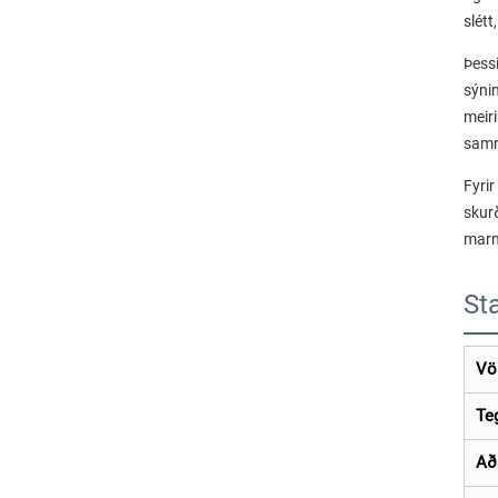
slétt
Þess
sýni
meir
samr
Fyri
skurð
marm
St
Vö
Te
Aða