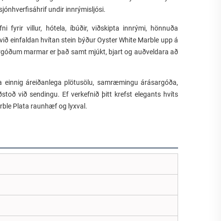
 sjónhverfisáhrif undir innrýmisljósi.
 fyrir villur, hótela, íbúðir, viðskipta innrými, hönnuða
 við einfaldan hvítan stein býður Oyster White Marble upp á
rgóðum marmar er það samt mjúkt, bjart og auðveldara að
rfa einnig áreiðanlega plötusölu, samræmingu árásargóða,
aðstoð við sendingu. Ef verkefnið þitt krefst elegants hvíts
le Plata raunhæf og lyxval.