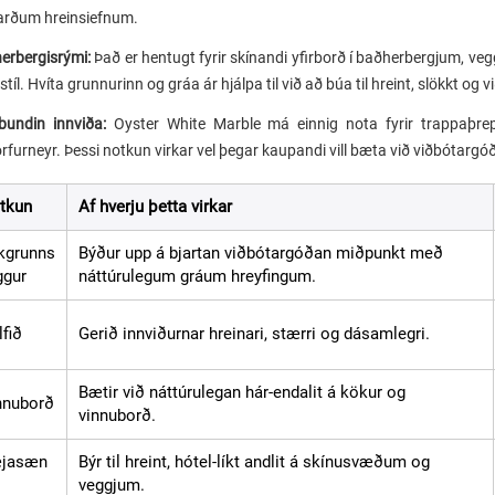
arðum hreinsiefnum.
erbergisrými:
Það er hentugt fyrir skínandi yfirborð í baðherbergjum, ve
stíl. Hvíta grunnurinn og gráa ár hjálpa til við að búa til hreint, slökkt og 
bundin innviða:
Oyster White Marble má einnig nota fyrir trappaþrep
furneyr. Þessi notkun virkar vel þegar kaupandi vill bæta við viðbótargóð
tkun
Af hverju þetta virkar
kgrunns
Býður upp á bjartan viðbótargóðan miðpunkt með
ggur
náttúrulegum gráum hreyfingum.
fið
Gerið innviðurnar hreinari, stærri og dásamlegri.
Bætir við náttúrulegan hár-endalit á kökur og
nnuborð
vinnuborð.
jasæn
Býr til hreint, hótel-líkt andlit á skínusvæðum og
veggjum.