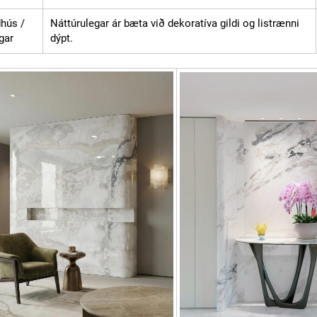
dhús /
Náttúrulegar ár bæta við dekoratíva gildi og listrænni
gar
dýpt.