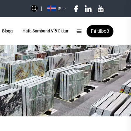
|
IS
Fá tilboð
Blogg
Hafa Samband Við Okkur