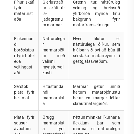
Fínur skáfi
Glerlustrað
Grænn litur, náttúruleg
fyrir
ur skáfi úr
veining og hreinsuð
matarúrst
ís-
yfirborða mynda fínu
aða
jadagrænu
bakgrunn fyrir
m marmar
matarframsetningu.
Einkennan
Náttúrulega
Hver hlutur er
di
r
náttúrulega ólíkur, sem
borðskápu
marmarplöt
hjálpar við því að búa til
r fyrir hótel
ur með
sérstaka matarreynslu í
eða
valinni
gestgjafasvæðum.
veitingast
mynsturval
aði
kosti
Sérstök
Hitastanda
Marmar getur unnið
plata fyrir
ndi
heitum matarþjónustu
heit mat
marmarplat
betur en margar léttar
a
skrautmatargerðir.
Plata fyrir
Örugg
Þéttun minnkar líkurnar á
sausur,
marmarplat
flekkjum þar sem
ávöxtum
a fyrir
marmar er náttúrulega