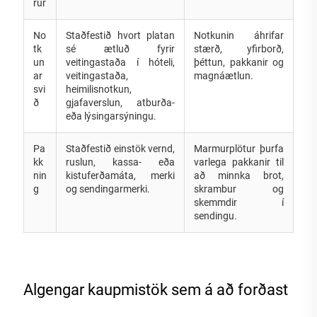
rur
No
Staðfestið hvort platan
Notkunin áhrifar
tk
sé ætluð fyrir
stærð, yfirborð,
un
veitingastaða í hóteli,
þéttun, pakkanir og
ar
veitingastaða,
magnáætlun.
svi
heimilisnotkun,
ð
gjafaverslun, atburða-
eða lýsingarsýningu.
Pa
Staðfestið einstök vernd,
Marmurplötur þurfa
kk
ruslun, kassa- eða
varlega pakkanir til
nin
kistuferðamáta, merki
að minnka brot,
g
og sendingarmerki.
skrambur og
skemmdir í
sendingu.
Algengar kaupmistök sem á að forðast