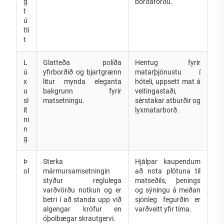
g
borðaforðu.
t
ú
tli
t
L
Glatteða políða
Hentug fyrir
ú
yfirborðið og bjartgrænn
matarþjónustu í
x
litur mynda eleganta
hóteli, uppsett mat á
u
bakgrunn fyrir
veitingastaði,
sl
matsetningu.
sérstakar atburðir og
ít
lyxmatarborð.
ni
n
g
Þ
Sterka
Hjálpar kaupendum
ol
mármursamsetningin
að nota plötuna til
styður reglulega
matseðils, þenings
varðvörðu notkun og er
og sýningu á meðan
betri í að standa upp við
sjónleg fegurðin er
algengar kröfur en
varðveitt yfir tíma.
óþolbægar skrautgervi.