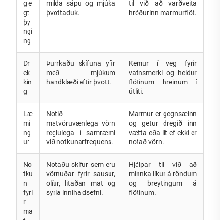
gle
milda sápu og mjúka
til við að varðveita
gt
þvottaduk.
hróðurinn marmurflöt.
þy
ngi
ng
Dr
Þurrkaðu skífuna yfir
Kemur í veg fyrir
ek
með mjúkum
vatnsmerki og heldur
kin
handklæði eftir þvott.
flötinum hreinum í
g
útliti.
Læ
Notið
Marmur er gegnsæinn
mi
matvöruvænlega vörn
og getur dregið inn
ng
reglulega í samræmi
vætta eða lit ef ekki er
ur
við notkunarfrequens.
notað vörn.
No
Notaðu skífur sem eru
Hjálpar til við að
tku
vörnuðar fyrir sausur,
minnka líkur á röndum
n
olíur, litaðan mat og
og breytingum á
fyri
syrla innihaldsefni.
flötinum.
r
ma