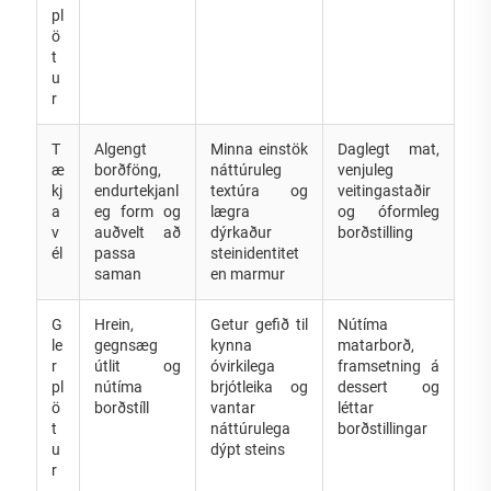
pl
ö
t
u
r
T
Algengt
Minna einstök
Daglegt mat,
æ
borðföng,
náttúruleg
venjuleg
kj
endurtekjanl
textúra og
veitingastaðir
a
eg form og
lægra
og óformleg
v
auðvelt að
dýrkaður
borðstilling
él
passa
steinidentitet
saman
en marmur
G
Hrein,
Getur gefið til
Nútíma
le
gegnsæg
kynna
matarborð,
r
útlit og
óvirkilega
framsetning á
pl
nútíma
brjótleika og
dessert og
ö
borðstíll
vantar
léttar
t
náttúrulega
borðstillingar
u
dýpt steins
r