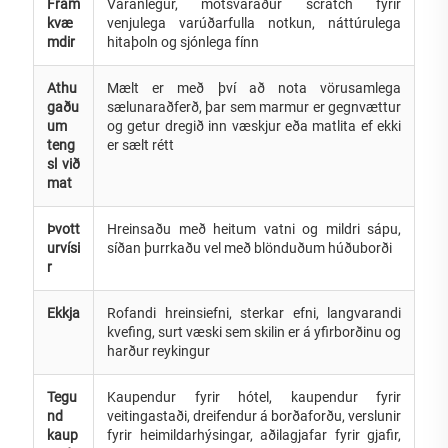
Fram
Varanlegur, mótsvaraður scratch fyrir
kvæ
venjulega varúðarfulla notkun, náttúrulega
mdir
hitaþoln og sjónlega fínn
Athu
Mælt er með því að nota vörusamlega
gaðu
sælunaraðferð, þar sem marmur er gegnvættur
um
og getur dregið inn væskjur eða matlita ef ekki
teng
er sælt rétt
sl við
mat
Þvott
Hreinsaðu með heitum vatni og mildri sápu,
urvísi
síðan þurrkaðu vel með blönduðum húðuborði
r
Ekkja
Rofandi hreinsiefni, sterkar efni, langvarandi
kvefing, surt væski sem skilin er á yfirborðinu og
harður reykingur
Tegu
Kaupendur fyrir hótel, kaupendur fyrir
nd
veitingastaði, dreifendur á borðaforðu, verslunir
kaup
fyrir heimildarhýsingar, aðilagjafar fyrir gjafir,