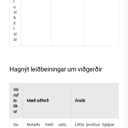
r
u
st
fr
it
t
st
ál
Hagnýt leiðbeiningar um viðgerðir
Vö
ruf
lo
Mælt aðferð
Ársök
kk
ur
Da
Notaðu heitt vatn,
Létta þvottun hjálpar