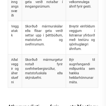
inng
geta verið notaðar í
velkomnulega
angs
inngangsrúmum.
áhrif fyrir gesti.
svæ
ði
Vegg
Skorðuð mármurskálar
Breytir einföldum
atak
eða flísar geta verið
veggjum í
k
settar upp í þéttbúðum,
listrænar yfirborð
matstofum og
með textúru og
svefnrumum.
sjónhuglægri
áhrifum.
Aðal
Skorðuð mármurgetur
Býr til
vegg
notað fyrir
augnfangandi
ir og
svefnherbergisrúður,
miðpunkta sem
áher
matstofuskála eða
hækka
sluef
skýrsluefni.
heildarhönnunar
ni
máta.