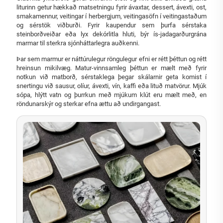
liturinn getur hækkað matsetningu fyrir ávaxtar, dessert, ávexti, ost,
smakamennur, veitingar í herbergjum, veitingasöfn í veitingastaðum
og sérstök viðburði. Fyrir kaupendur sem þurfa sérstaka
steinborðveiðar eða lyx dekórlitla hluti, býr ís-jadagarðurgrána
marmar til sterkra sjónháttarlegra auðkenni.
Þar sem marmur er náttúrulegur röngulegur efni er rétt þéttun og rétt
hreinsun mikilvæg. Matur-vinnsamleg þéttun er mælt með fyrir
notkun við matborð, sérstaklega þegar skálarnir geta komist í
snertingu við sausur, olíur, ávexti, vín, kaffi eða lituð matvörur. Mjúk
sópa, hlýtt vatn og þurrkun með mjúkum klút eru mælt með, en
röndunarskýr og sterkar efna ættu að undirgangast.