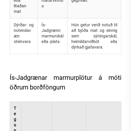
eða
matarvinnsl
gegnvæt.
litaðan
u
mat
Dýrðar- og
Ís-
Hún getur verið notuð til
notendav
Jadgrænn
að bjóða mat og einnig
æn
marmurskál
sem sýningarskál,
steinvara
eða -plata
heimildarviðbót eða
dýrkað gjafavara.
Ís-Jadgrænar marmurplötur á móti
öðrum borðföngum
T
e
g
u
n