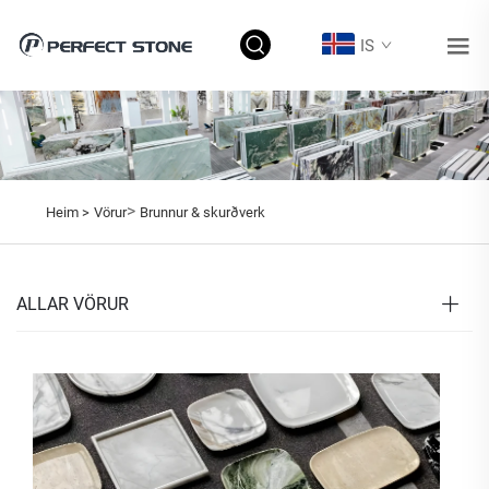
IS
>
Heim >
Vörur
Brunnur & skurðverk
ALLAR VÖRUR