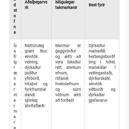
Aðalþegarve
Mögulegar
d
Best fyrir
rk
takmarkanir
st
o
f
n
a
Ís
Náttúruleg
Marmur er
Dýrkaður
a
græn litur,
gaggvörður
matseðill,
fr
einstök
og ætti að
herbergisborðf
íg
veining,
vera lokaður
öng í hótel,
r
dýrkaður
rétt; sterkum
matskálar í
æ
políður
efnum,
veitingastaði,
n
yfirborð,
röfandi
dýrðarskálir,
a
hitaþol og
hreinsiefnum
sérstök
r
fyrirframhal
og súrri
viðburði og
m
dandi
vötnum ætti
dýrkaðar
a
sjónleg
að forðast
gjafavarur
r
áhrifaflæði
m
a
r
a