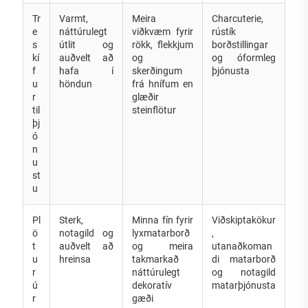
Tr
Varmt,
Meira
Charcuterie,
e
náttúrulegt
viðkvæm fyrir
rústík
s
útlit og
rökk, flekkjum
borðstillingar
kí
auðvelt að
og
og óformleg
f
hafa í
skerðingum
þjónusta
u
höndun
frá hnífum en
r
glæðir
til
steinflötur
þj
ó
n
u
st
u
Pl
Sterk,
Minna fín fyrir
Viðskiptakökur
ö
notagild og
lyxmatarborð
,
t
auðvelt að
og meira
utanaðkoman
u
hreinsa
takmarkað
di matarborð
r
náttúrulegt
og notagild
ú
dekoratív
matarþjónusta
r
gæði