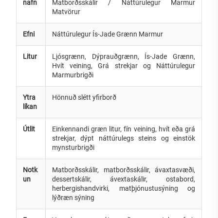
nafn
Matborðsskálir / Náttúrulegur Marmur
Matvörur
Efni
Náttúrulegur Ís-Jade Grænn Marmur
Litur
Ljósgrænn, Dýprauðgrænn, Ís-Jade Grænn,
Hvít veining, Grá strekjar og Náttúrulegur
Marmurbrigði
Ytra
Hönnuð slétt yfirborð
líkan
Útlit
Einkennandi græn litur, fín veining, hvít eða grá
strekjar, dýpt náttúrulegs steins og einstök
mynsturbrigði
Notk
Matborðsskálir, matborðsskálir, ávaxtasvæði,
un
dessertskálir, ávextaskálir, ostabord,
herbergishandvirki, matþjónustusýning og
lýðræn sýning