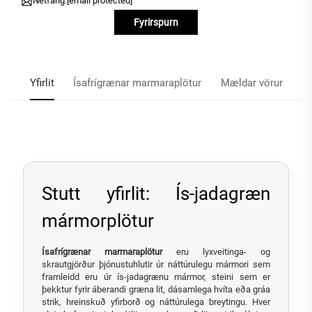
Netfang:
[email protected]
Fyrirspurn
Yfirlit
Ísafrígrænar marmaraplötur
Mældar vörur
Stutt yfirlit: Ís-jadagræn
mármorplötur
Ísafrígrænar marmaraplötur
eru lyxveitinga- og
skrautgjörður þjónustuhlutir úr náttúrulegu mármori sem
framleidd eru úr ís-jadagrænu mármor, steini sem er
þekktur fyrir áberandi græna lit, dásamlega hvíta eða gráa
strik, hreinskuð yfirborð og náttúrulega breytingu. Hver