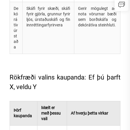
De
Skáfi fyrir skæði, skáfi
Gerir mögulegt að
kó
fyrir gjörla, grunnur fyrir
nota vörurnar bæði
rá
ljós, úrstaðuskáfi og fín
sem borðskáfa og
tív
innréttingarfyrirvera
dekórátíva steinhluti.
úr
st
að
a
Rökfræði valins kaupanda: Ef þú þarft
X, veldu Y
Mælt er
Þörf
með þessu
Af hverju þetta virkar
kaupanda
vali