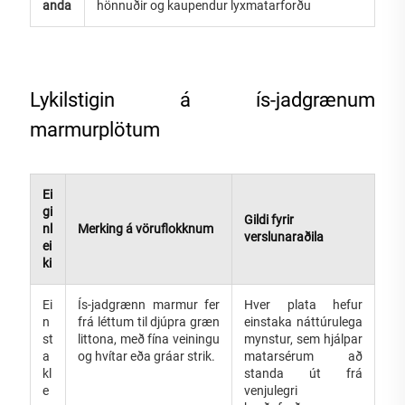
anda
hönnuðir og kaupendur lyxmatarforðu
Lykilstigin á ís-jadgrænum
marmurplötum
Ei
gi
Gildi fyrir
nl
Merking á vöruflokknum
verslunaraðila
ei
ki
Ei
Ís-jadgrænn marmur fer
Hver plata hefur
n
frá léttum til djúpra græn
einstaka náttúrulega
st
littona, með fína veiningu
mynstur, sem hjálpar
a
og hvítar eða gráar strik.
matarsérum að
kl
standa út frá
e
venjulegri