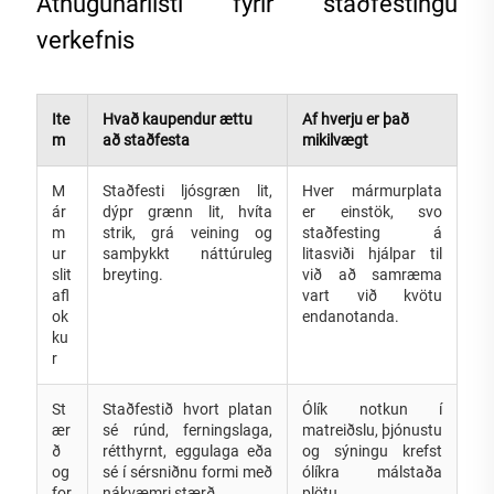
Athugunarlisti fyrir staðfestingu
verkefnis
Ite
Hvað kaupendur ættu
Af hverju er það
m
að staðfesta
mikilvægt
M
Staðfesti ljósgræn lit,
Hver mármurplata
ár
dýpr grænn lit, hvíta
er einstök, svo
m
strik, grá veining og
staðfesting á
ur
samþykkt náttúruleg
litasviði hjálpar til
slit
breyting.
við að samræma
afl
vart við kvötu
ok
endanotanda.
ku
r
St
Staðfestið hvort platan
Ólík notkun í
ær
sé rúnd, ferningslaga,
matreiðslu, þjónustu
ð
rétthyrnt, eggulaga eða
og sýningu krefst
og
sé í sérsniðnu formi með
ólíkra málstaða
for
nákvæmri stærð.
plötu.