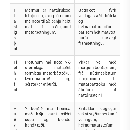
H
Mármúr er náttúrulega
Gagnlegt fyrir
it
hitaþolinn, svo plötunum
veitingastaði, hótela
a
má nota til að þenja heitt
og
st
mat í viðeigandi
heimamatarstofur
ig
matarsetningum.
þar sem heit matvæti
s
þurfa dásægt
þ
framsetningu.
ol
Fj
Plötunum má nota við
Virkar vel með
öl
óformlega matseðil,
mörgum borðsýnum,
h
formlega matarþátttöku,
frá nútímasléttum
æ
kvöldmataráð og
innrýminum til
f
sérstakar atburði.
matarþátttöku með
ni
áhrifum af
náttúrusteini.
A
Yfirborðið má hreinsa
Einfaldur daglegur
u
með hlýju vatni, mildri
virkni styður notkun í
ð
sópu og blöndu
veitingum,
v
handklæði.
heimamatarstofum