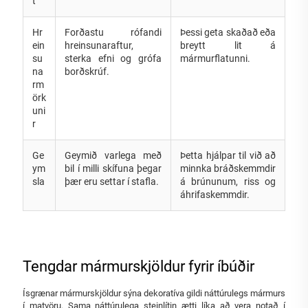
t
Hr
Forðastu rófandi
Þessi geta skaðað eða
ein
hreinsunaraftur,
breytt lit á
su
sterka efni og grófa
mármurflatunni.
na
borðskrúf.
rm
örk
uni
r
Ge
Geymið varlega með
Þetta hjálpar til við að
ym
bil í milli skífuna þegar
minnka bráðskemmdir
sla
þær eru settar í stafla.
á brúnunum, riss og
áhrifaskemmdir.
Tengdar mármurskjöldur fyrir íbúðir
Ísgrænar mármurskjöldur sýna dekoratíva gildi náttúrulegs mármurs
í matvöru. Sama náttúrulega steinlítin ætti líka að vera notað í