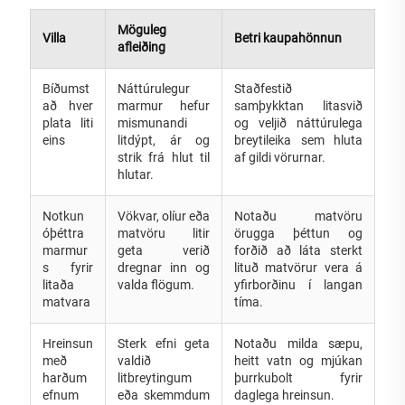
Möguleg
Villa
Betri kaupahönnun
afleiðing
Bíðumst
Náttúrulegur
Staðfestið
að hver
marmur hefur
samþykktan litasvið
plata liti
mismunandi
og veljið náttúrulega
eins
litdýpt, ár og
breytileika sem hluta
strik frá hlut til
af gildi vörurnar.
hlutar.
Notkun
Vökvar, olíur eða
Notaðu matvöru
óþéttra
matvöru litir
örugga þéttun og
marmur
geta verið
forðið að láta sterkt
s fyrir
dregnar inn og
lituð matvörur vera á
litaða
valda flögum.
yfirborðinu í langan
matvara
tíma.
Hreinsun
Sterk efni geta
Notaðu milda sæpu,
með
valdið
heitt vatn og mjúkan
harðum
litbreytingum
þurrkubolt fyrir
efnum
eða skemmdum
daglega hreinsun.