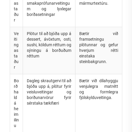
as
smakaprófunarveitingu
mármurtextúru.
ta
m og lyxlegar
ðu
borðasetningar
r
Ve
Plötur til að bjóða upp á
Bætir við
iti
dessert, ávöxtum, osti,
framsetningu
ng
sushi, köldum réttum og
plötunnar og gefur
as
sýningu á borðuðum
hverjum rétti
ta
réttum
einstaka
ðu
steinbakgrunn.
r
Bo
Dagleg skrautgervi til að
Bætir við dílahyggju
rð
bjóða upp á, plötur fyrir
venjulegra matrétt
ha
veisluveitingar og
og formlegra
ld
borðunarvörur fyrir
fjölskylduveitinga.
á
sérstaka tækifæri
he
im
ilin
u