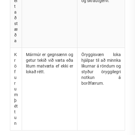
el
og skrautgervi.
t
a
ð
st
æ
ð
a
K
Mármúr er gegnsænn og
Öryggisvæn loka
r
getur tekið við væta eða
hjálpar til að minnka
ö
litum matvæta ef ekki er
líkurnar á röndum og
f
lokað rétt.
styður öryggilegri
u
notkun á
r
borðfærum.
u
m
þ
ét
t
u
n