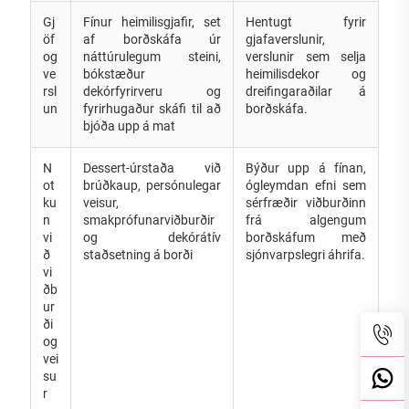
Gj
Fínur heimilisgjafir, set
Hentugt fyrir
öf
af borðskáfa úr
gjafaverslunir,
og
náttúrulegum steini,
verslunir sem selja
ve
bókstæður
heimilisdekor og
rsl
dekórfyrirveru og
dreifingaraðilar á
un
fyrirhugaður skáfi til að
borðskáfa.
bjóða upp á mat
N
Dessert-úrstaða við
Býður upp á fínan,
ot
brúðkaup, persónulegar
ógleymdan efni sem
ku
veisur,
sérfræðir viðburðinn
n
smakprófunarviðburðir
frá algengum
vi
og dekórátív
borðskáfum með
ð
staðsetning á borði
sjónvarpslegri áhrifa.
vi
ðb
ur
ði
og
vei
su
r