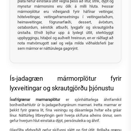
plata hefur einstaka útlit vegna þess að litur, strik, dýpt og
mynstur mármorsins eru ólík á milli hluta. Þessar
mármorplötur eru viðeigandi fyrir háfínar veitingar,
hótelveitingar, veitingaframsetningu í veitingastaðum,
heimaveitingar, fögrunarfæði, dessert, ávöxtum,
ostabordum, sérstök atburði, lyxgjafir og skrautgjörða
úrstaða. Efnið býður upp á lyxlegt útlit, sterkbyggt
uppbyggingu, hitaþol og auðvelt hreinsun, en er ráðlagt að
nota matvörnugott sæl og velja milda viðhaldsferli þar
sem mármor er náttúrulega gagnrýnt.
Ís-jadagræn mármorplötur fyrir
lyxveitingar og skrautgjörðu þjónustu
Ísafrígrænar marmaraplötur
er sjónháttarlega áhrifamikil
borðveiðarhlutir úr ís-jadagarðurgránum marmari. Þetta marmar er
þekkt fyrir græna lit, fína veiningu og dásamlega hvítar eða gráar
línur. Náttúrleg litbreytingin gerir hverja skífuna aðeins önnur, sem
gefur hverjum hlut einstaka dýpt, persónuleika og áhrif.
Glasfílta yfirborðið gefur skífunni slétt og fínt útlit. Brillaða grænu