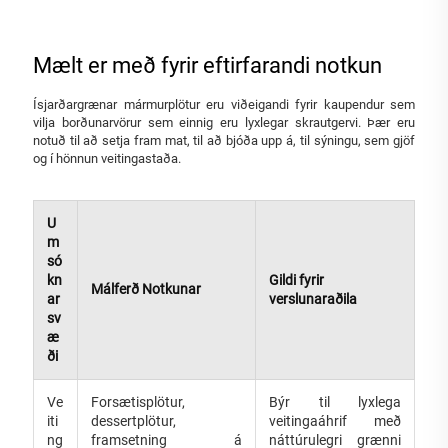
Mælt er með fyrir eftirfarandi notkun
Ísjarðargrænar mármurplötur eru viðeigandi fyrir kaupendur sem
vilja borðunarvörur sem einnig eru lyxlegar skrautgervi. Þær eru
notuð til að setja fram mat, til að bjóða upp á, til sýningu, sem gjöf
og í hönnun veitingastaða.
U
m
só
kn
Gildi fyrir
Málferð Notkunar
ar
verslunaraðila
sv
æ
ði
Ve
Forsætisplötur,
Býr til lyxlega
iti
dessertplötur,
veitingaáhrif með
ng
framsetning á
náttúrulegri grænni