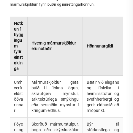
mármurskjöldum fyrir íbúðir og innréttingarhönnun.
Notk
un í
bygg
ingu
Hvernig mármurskjöldur
m
Hönnunargildi
eru notaðir
fyrir
einst
aklin
ga
Umh
Mármurskjöldur geta
Bætir við elegans
verfi
búið til flókna lögun,
og fínleika í
eldst
skrautgervi mynstur,
heimilisstofur og
öðva
arkitektúrlega smýkingu
svefnherbergi og
rinna
eða sérsniðin mynstur í
gerir eldhúsið að
r
kringum eldhús.
miðpunkt.
Fóye
Skorðuð mármurstulpur,
Býr til
r og
boga eða skýrsluskálar
stórkostlega og