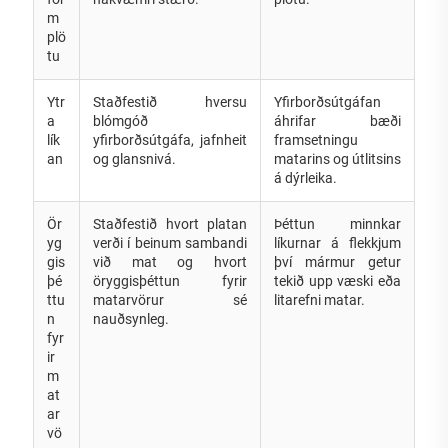
m
plö
tu
Ytr
Staðfestið hversu
Yfirborðsútgáfan
a
blómgóð
áhrifar bæði
lík
yfirborðsútgáfa, jafnheit
framsetningu
an
og glansnivá.
matarins og útlitsins
á dýrleika.
Ör
Staðfestið hvort platan
Þéttun minnkar
yg
verði í beinum sambandi
líkurnar á flekkjum
gis
við mat og hvort
því mármur getur
þé
öryggisþéttun fyrir
tekið upp væski eða
ttu
matarvörur sé
litarefni matar.
n
nauðsynleg.
fyr
ir
m
at
ar
vö