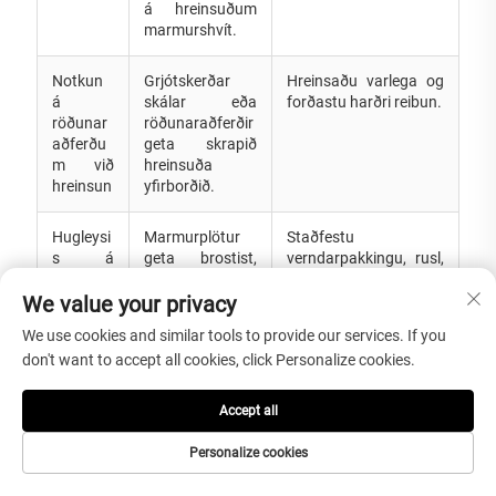
á hreinsuðum
marmurshvít.
Notkun
Grjótskerðar
Hreinsaðu varlega og
á
skálar eða
forðastu harðri reibun.
röðunar
röðunaraðferðir
aðferðu
geta skrapið
m við
hreinsuða
hreinsun
yfirborðið.
Hugleysi
Marmurplötur
Staðfestu
s á
geta brostist,
verndarpakkingu, rusl,
pakking
skrapast eða
merki og
arkröfu
skemmdist á
sendingamerki áður en
We value your privacy
m
leiðinni.
send í stað.
We use cookies and similar tools to provide our services. If you
don't want to accept all cookies, click Personalize cookies.
Ekki
Yfirborðsmeðfer
Staðfestið hvort
aðgreina
ðin og
vörurnar séu aðallega
Accept all
matvöru
þéttunarkröfur
ætlaðar til
haldsgey
geta ekki
matþjónustu, sýningu,
Personalize cookies
mslur frá
passað við
verslunargjafir eða
lýsigjörð
lokanotkun.
innréttingar.