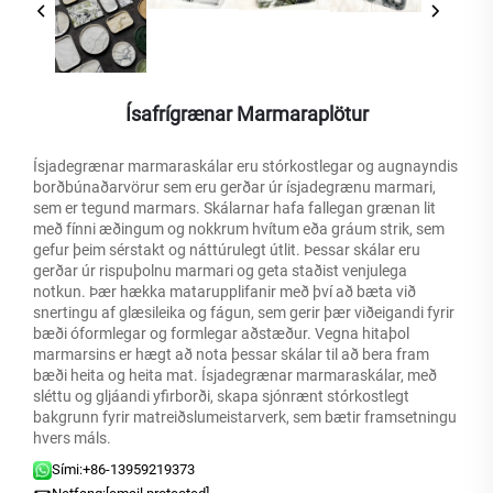
Ísafrígrænar Marmaraplötur
Ísjadegrænar marmaraskálar eru stórkostlegar og augnayndis
borðbúnaðarvörur sem eru gerðar úr ísjadegrænu marmari,
sem er tegund marmars. Skálarnar hafa fallegan grænan lit
með fínni æðingum og nokkrum hvítum eða gráum strik, sem
gefur þeim sérstakt og náttúrulegt útlit. Þessar skálar eru
gerðar úr rispuþolnu marmari og geta staðist venjulega
notkun. Þær hækka matarupplifanir með því að bæta við
snertingu af glæsileika og fágun, sem gerir þær viðeigandi fyrir
bæði óformlegar og formlegar aðstæður. Vegna hitaþol
marmarsins er hægt að nota þessar skálar til að bera fram
bæði heita og heita mat. Ísjadegrænar marmaraskálar, með
sléttu og gljáandi yfirborði, skapa sjónrænt stórkostlegt
bakgrunn fyrir matreiðslumeistarverk, sem bætir framsetningu
hvers máls.
Sími:
+86-13959219373