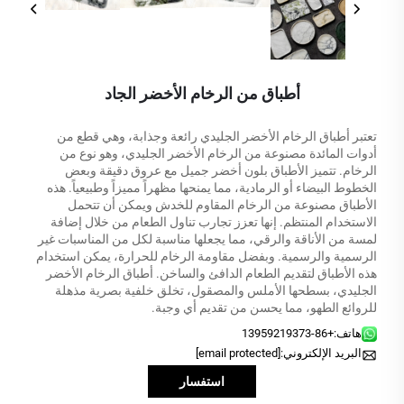
أطباق من الرخام الأخضر الجاد
تعتبر أطباق الرخام الأخضر الجليدي رائعة وجذابة، وهي قطع من
أدوات المائدة مصنوعة من الرخام الأخضر الجليدي، وهو نوع من
الرخام. تتميز الأطباق بلون أخضر جميل مع عروق دقيقة وبعض
الخطوط البيضاء أو الرمادية، مما يمنحها مظهراً مميزاً وطبيعياً. هذه
الأطباق مصنوعة من الرخام المقاوم للخدش ويمكن أن تتحمل
الاستخدام المنتظم. إنها تعزز تجارب تناول الطعام من خلال إضافة
لمسة من الأناقة والرقي، مما يجعلها مناسبة لكل من المناسبات غير
الرسمية والرسمية. وبفضل مقاومة الرخام للحرارة، يمكن استخدام
هذه الأطباق لتقديم الطعام الدافئ والساخن. أطباق الرخام الأخضر
الجليدي، بسطحها الأملس والمصقول، تخلق خلفية بصرية مذهلة
للروائع الطهو، مما يحسن من تقديم أي وجبة.
هاتف:
+86-13959219373
البريد الإلكتروني:
[email protected]
استفسار