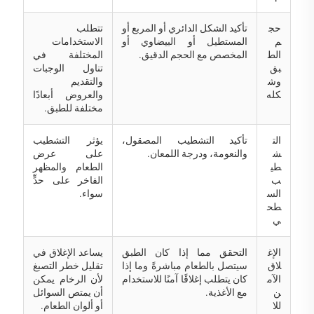
حج
تأكيد الشكل الدائري أو المربع أو
تتطلب
م
المستطيل أو البيضاوي أو
الاستخدامات
الط
المخصص مع الحجم الدقيق.
المختلفة في
بق
تناول الوجبات
وش
والتقديم
كله
والعروض أبعادًا
مختلفة للطبق.
الت
تأكيد التشطيب المصقول،
يؤثر التشطيب
ش
والنعومة، ودرجة اللمعان.
على عرض
طي
الطعام والمظهر
ب
الفاخر على حدٍّ
الس
سواء.
طح
ي
الإغ
التحقق مما إذا كان الطبق
يساعد الإغلاق في
لاق
سيتصل بالطعام مباشرةً وما إذا
تقليل خطر التصبغ
الآم
كان يتطلب إغلاقًا آمنًا للاستخدام
لأن الرخام يمكن
ن
مع الأغذية.
أن يمتص السوائل
للا
أو ألوان الطعام.