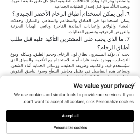
وأنماطها وحركتها. وهذه الاختلافات الطبيعية تمنح كل طبق طابعه الفريد،
ويجب التأكُّد منها قبل إصدار الطلبات الجماعية.
٦. أين يمكن استخدام أطباق الرخام الأخضر الجليدي؟
يمكن استخدامها في الفنادق والمطاعم والمقاهي والمنازل وحفلات
العشاء والولائم وإعدادات المائدة الفاخرة وبائعي الهدايا التجزئية
والعروض الزخرفية وتنسيق الفعاليات.
7. ما الذي يجب على المشترين التأكيد عليه قبل طلب
أطباق الرخام؟
يجب أن يؤكد المشترون نطاق لون الرخام، وحجم الطبق، وشكله، ونوع
التشطيب، ووجود طبقة عازلة آمنة للاستخدام مع الأغذية، والسياق الذي
سيُستخدم فيه، والكمية، وطريقة التغليف، ووسائل الحماية أثناء الشحن.
وتساعد هذه التفاصيل في تقليل مخاطر التلطّخ وسوء تناسق النقوش
والتلف السطحي والتكسّر أثناء التوصيل.
We value your privacy
We use cookies and similar tools to provide our services. If you
الإغلاق الدلالي: الإرشادات النهائية
don't want to accept all cookies, click Personalize cookies.
للشراء
Accept all
أطباق من الرخام الأخضر الجاد
مناسبة للمشترين الذين
Personalize cookies
يحتاجون إلى أواني طعام فاخرة مصنوعة من الرخام الأخضر،
وأطباق تقديم زخرفية، وأطباق طعام للفنادق، وأطباق عرض
لمطاعم، وأطباق عرض للفعاليات، وهدايا فاخرة،