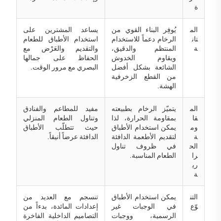
ة
الم
يُوفِر البناء القوي من
يساعد المشترين على
تان
الرخام دعماً للاستخدام
استخدام الأطباق للطعام
ة
المنتظم والدقيق،
والتقديم والعَرْض مع
ويقاوم الخدوش
الحفاظ على جمالها
الشائعة بشكل أفضل
البصري مع مرور الوقت.
من القطع الزخرفية
الهشة.
الم
يتميّز الرخام بطبيعته
مفيد للمطاعم والفنادق
قا
بمقاومة الحرارة، لذا
وتناول الطعام المنزلي
وم
يمكن استخدام الأطباق
حيث تتطلّب الأطباق
ة
لتقديم الأطعمة الدافئة
الدافئة عرضاً أنيقاً.
الح
في ظروف تناول
را
الطعام المناسبة.
ري
ة
التن
يمكن استخدام الأطباق
تنسجم مع العديد من
وّع
في الوجبات غير
إعدادات المائدة، بدءاً من
الرسمية، ووجبات
التصاميم الداخلية الفاخرة