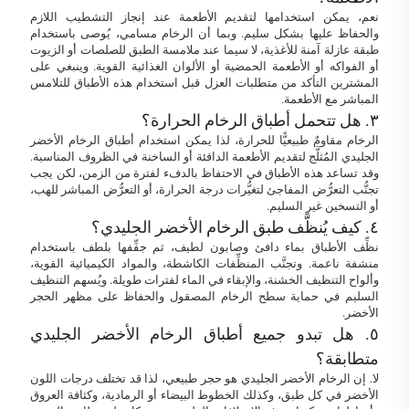
نعم، يمكن استخدامها لتقديم الأطعمة عند إنجاز التشطيب اللازم
والحفاظ عليها بشكل سليم. وبما أن الرخام مسامي، يُوصى باستخدام
طبقة عازلة آمنة للأغذية، لا سيما عند ملامسة الطبق للصلصات أو الزيوت
أو الفواكه أو الأطعمة الحمضية أو الألوان الغذائية القوية. وينبغي على
المشترين التأكد من متطلبات العزل قبل استخدام هذه الأطباق للتلامس
المباشر مع الأطعمة.
٣. هل تتحمل أطباق الرخام الحرارة؟
الرخام مقاومٌ طبيعيًّا للحرارة، لذا يمكن استخدام أطباق الرخام الأخضر
الجليدي المُثلَّج لتقديم الأطعمة الدافئة أو الساخنة في الظروف المناسبة.
وقد تساعد هذه الأطباق في الاحتفاظ بالدفء لفترة من الزمن، لكن يجب
تجنُّب التعرُّض المفاجئ لتغيُّرات درجة الحرارة، أو التعرُّض المباشر للهب،
أو التسخين غير السليم.
٤. كيف يُنظَّف طبق الرخام الأخضر الجليدي؟
نظِّف الأطباق بماء دافئ وصابون لطيف، ثم جفِّفها بلطف باستخدام
منشفة ناعمة. وتجنَّب المنظِّفات الكاشطة، والمواد الكيميائية القوية،
وألواح التنظيف الخشنة، والإبقاء في الماء لفترات طويلة. ويُسهم التنظيف
السليم في حماية سطح الرخام المصقول والحفاظ على مظهر الحجر
الأخضر.
٥. هل تبدو جميع أطباق الرخام الأخضر الجليدي
متطابقة؟
لا. إن الرخام الأخضر الجليدي هو حجر طبيعي، لذا قد تختلف درجات اللون
الأخضر في كل طبق، وكذلك الخطوط البيضاء أو الرمادية، وكثافة العروق