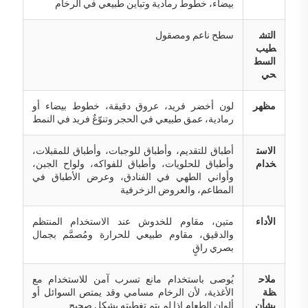
بيضاء، خطوط رمادية وتباين طبيعي في الرخام
التش
سطح ناعم ومصقول
طيب
السط
حي
مظهر
لون أخضر فريد، عروق دقيقة، خطوط بيضاء أو
رمادية، عمق طبيعي في الحجر وتنوّعٌ فريد في النمط
الاست
أطباق للتقديم، وأطباق للوجبات، وأطباق للمقبلات،
خدام
وأطباق للحلويات، وأطباق للفواكه، ولواح الجبن،
وأواني الطهي في الفنادق، وعرض الأطباق في
المطاعم، والعروض الزخرفية
الأداء
متين، مقاوم للخدوش عند الاستخدام المنتظم
والدقيق، مقاوم طبيعي للحرارة ومُصمَّم بجمال
بصري راقٍ
ملاح
يُوصى باستخدام مانع تسرب آمن للاستخدام مع
ظة
الأغذية، لأن الرخام مسامي وقد يمتص السوائل أو
بشأن
ألوان الطعام إذا لم يتم تغطيته بشكلٍ صحيح