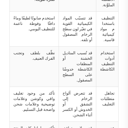
الملوَّنة.
التنظيف
قد تتسبّب المواد
استخدم صابونًا لطيفًا وماءً
باستخدا
الكيميائية القوية
دافئًا وفوطة ناعمة
م مواد
في تغيّر لون سطح
للتنظيف اليومي.
كيميائية
الرخام المصقول
قاسية.
أو تلفه.
استخدام
قد تُسبب المناديل
نظّف بلطف وتجنب
أدوات
الخشنة أو
الفرك العنيف.
التنظيف
المنظفات
الكاشطة
الكاشطة خدوشًا
على السطح
المصقول.
تجاهل
قد تتعرض ألواح
تأكد من وجود تغليف
متطلبات
الرخام إلى
واقي وكوشن وعلامات
التغليف
التشقق أو
توضيحية وعلامات شحن
الخدوش أو الكسر
واضحة قبل التسليم.
أثناء الشحن.
عدم
قد لا يتوافق
تأكد مما إذا كان المنتج