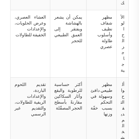
ك
الأ
مظهر
يمكن أن يشعر
العشاء العصري،
لو
شفاف
بالهشاشة
وعرض الحلويات،
ا
نظيف
ويفتقر إلى
والإعدادات
ح
وأسلوب
العمق الطبيعي
الخفيفة للطاولات
ال
طاولة
للحجر
ز
عصري
ج
ا
ج
ية
أل
مظهر
أكثر حساسية
تقديم اللحوم
وا
طبيعي دافئ
للرطوبة والبقع
الباردة،
ح
وسهولة في
وآثار السكاكين
والإعدادات
الت
التحكم
مقارنةً بأسطح
الريفية للطاولات،
ق
بسبب خفّة
الحجر المصقّلة
والتقديم غير
دي
وزنها
الرسمي
م
ال
خ
ش