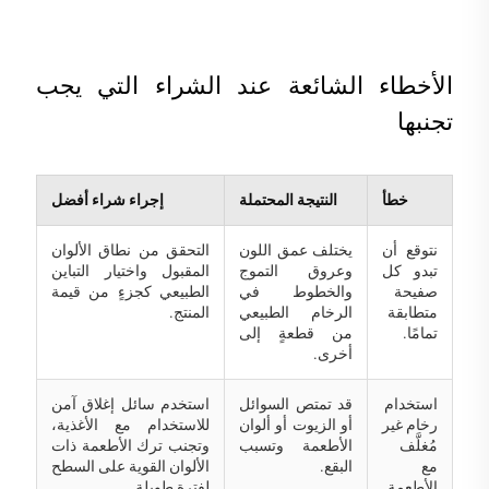
الأخطاء الشائعة عند الشراء التي يجب
تجنبها
خطأ
النتيجة المحتملة
إجراء شراء أفضل
نتوقع أن
يختلف عمق اللون
التحقق من نطاق الألوان
تبدو كل
وعروق التموج
المقبول واختيار التباين
صفيحة
والخطوط في
الطبيعي كجزءٍ من قيمة
متطابقة
الرخام الطبيعي
المنتج.
تمامًا.
من قطعةٍ إلى
أخرى.
استخدام
قد تمتص السوائل
استخدم سائل إغلاق آمن
رخام غير
أو الزيوت أو ألوان
للاستخدام مع الأغذية،
مُغلَّف
الأطعمة وتسبب
وتجنب ترك الأطعمة ذات
مع
البقع.
الألوان القوية على السطح
الأطعمة
لفترة طويلة.