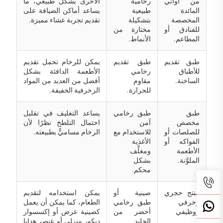
من أواني
رخامية
الأخرى بشكل طبيعي، ما
المائدة
طبيعية
يساعد أماكن الضيافة على
المخصصة
بتشكيلة
تقديم تجربة عشاء مميزة.
للفنادق أو
مختارة من
المطاعم.
الأنماط.
طبق تقديم
طبق تقديم
يمكن للرخام تحمل تقديم
للأطباق
رخامي
الأطعمة الدافئة بشكل
الساخنة.
مقاوم
أفضل من العديد من المواد
للحرارة.
الزخرفية الخفيفة.
طبق
طبق رخامي
يساعد التغليف في تقليل
مخصص
آمن
احتمال التلطخ نظرًا لأن
للصلصات أو
للاستخدام مع
الرخام مساميٌّ بطبيعته.
الفواكه أو
الأغذية
الأطعمة
ومغلَّف
الملوَّنة.
بشكل
محكم.
منتج حجري
صينية أو
يمكن استخدامه لتقديم
زخرفي
طبق رخامي
الطعام، كما يمكن أن يعمل
ووظيفي
أخضر من
كصينية عرض أو إكسسوار
الجليد
ديكور منزلي أو عنصر هدايا