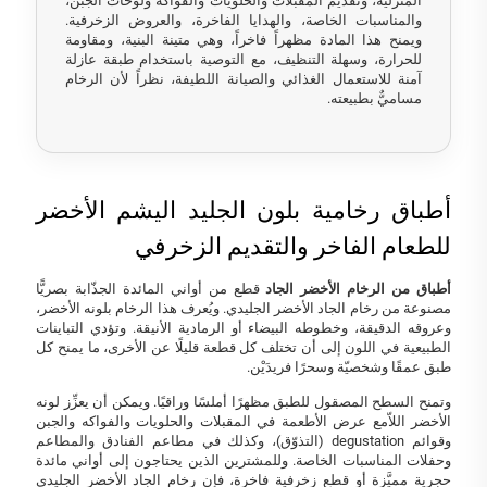
المنزلية، وتقديم المقبلات والحلويات والفواكه ولوحات الجبن،
والمناسبات الخاصة، والهدايا الفاخرة، والعروض الزخرفية.
ويمنح هذا المادة مظهراً فاخراً، وهي متينة البنية، ومقاومة
للحرارة، وسهلة التنظيف، مع التوصية باستخدام طبقة عازلة
آمنة للاستعمال الغذائي والصيانة اللطيفة، نظراً لأن الرخام
مساميٌّ بطبيعته.
أطباق رخامية بلون الجليد اليشم الأخضر
للطعام الفاخر والتقديم الزخرفي
أطباق من الرخام الأخضر الجاد
قطع من أواني المائدة الجذّابة بصريًّا
مصنوعة من رخام الجاد الأخضر الجليدي. ويُعرف هذا الرخام بلونه الأخضر،
وعروقه الدقيقة، وخطوطه البيضاء أو الرمادية الأنيقة. وتؤدي التباينات
الطبيعية في اللون إلى أن تختلف كل قطعة قليلًا عن الأخرى، ما يمنح كل
طبق عمقًا وشخصيّة وسحرًا فريدَيْن.
وتمنح السطح المصقول للطبق مظهرًا أملسًا وراقيًا. ويمكن أن يعزِّز لونه
الأخضر اللاّمع عرض الأطعمة في المقبلات والحلويات والفواكه والجبن
وقوائم degustation (التذوّق)، وكذلك في مطاعم الفنادق والمطاعم
وحفلات المناسبات الخاصة. وللمشترين الذين يحتاجون إلى أواني مائدة
حجرية مميَّزة أو قطع زخرفية فاخرة، فإن رخام الجاد الأخضر الجليدي