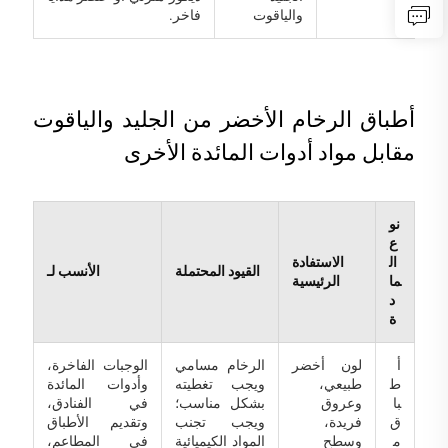
والياقوت
فاخر.
أطباق الرخام الأخضر من الجليد والياقوت
مقابل مواد أدوات المائدة الأخرى
نو
ع
ال
الاستفادة
القيود المحتملة
الأنسب لـ
ما
الرئيسية
د
ة
أ
لون أخضر
الرخام مسامي
الوجبات الفاخرة،
ط
طبيعي،
ويجب تغطيته
وأدوات المائدة
با
وعروق
بشكل مناسب؛
في الفنادق،
ق
فريدة،
ويجب تجنب
وتقديم الأطباق
م
وسطح
المواد الكيميائية
في المطاعم،