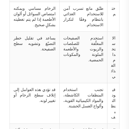
خت
طبّق مانع تسرب آمن
الرخام مسامي ويمكنه
م
للاستخدام الغذائي
امتصاص السوائل أو ألوان
بانتظام وفقًا لتكرار
الأطعمة إذا لم يتم تغطيته
الاستخدام.
بشكلٍ صحيح.
الا
استخدم الصفيحات
يساعد في تقليل خطر
س
المغلّفة للصلصات
التصبّغ وتشويه سطح
تخ
والزيوت والأطعمة
الصفيحة.
دا
الملونة والمكونات
م
الحمضية.
الغ
ذائ
ي
قي
تجنب استخدام
قد تؤدي هذه العوامل إلى
ود
المنظفات الكاشطة،
إتلاف سطح الرخام أو
الت
والمواد الكيميائية القوية،
تغيير لونه.
نظ
وألواح الغسل الخشنة.
ي
ف