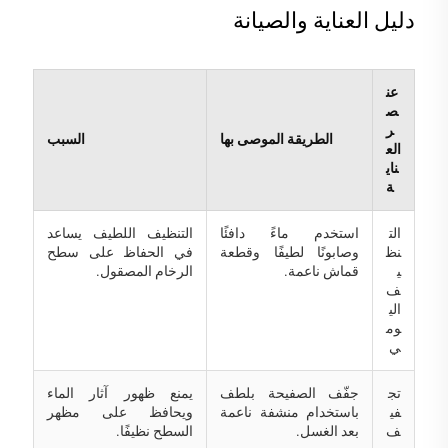
دليل العناية والصيانة
عن
ص
ر
الطريقة الموصى بها
السبب
الع
ناي
ة
الت
استخدم ماءً دافئًا
التنظيف اللطيف يساعد
نظ
وصابونًا لطيفًا وقطعة
في الحفاظ على سطح
ي
قماش ناعمة.
الرخام المصقول.
ف
الي
وم
ي
تج
جفّف الصفيحة بلطف
يمنع ظهور آثار الماء
في
باستخدام منشفة ناعمة
ويحافظ على مظهر
ف
بعد الغسل.
السطح نظيفًا.