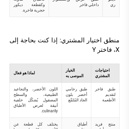
ري
داخلي فاخر
وكقطعة ديكور
حجرية فاخرة.
منطق اختيار المشتري: إذا كنت بحاجة إلى
X، فاختر Y
احتياجات
الخيار
لماذا هو فعال
المشتري
الموصى به
طبق فاخر
طبق رخامي
اللون الأخضر، والتجاعيد
لتقديم
أخضر بلون
الطبيعية، والسطح
الأطعمة
الجاد المُلمَّع
المصقول يُشكّل خلفية
أنيقة لعرض الأطباق
culinarily.
منتج فريد
أطباق
يختلف كل قطعة عن