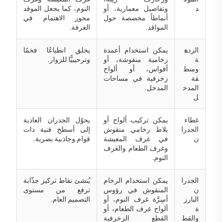
د
وتفاصيل معمارية، أو
النوم، كما يجعل الموقد
أنماطاً مخصصة حول
محور الاهتمام في
المواقد.
الغرفة.
الرده
يمكن استخدام أعمدة
يخلق انطباعًا فخمًا
ة
رخامية منقوشة، أو
وترحيبيًّا للزوار.
ومنط
أقواس، أو ألواح
قة
زخرفية في مساحات
المدخ
المدخل.
ل
غطاء
يمكن تركيب ألواح أو
يحوّل الجدران العادية
الجدرا
بلاط رخامي منقوش
إلى أسطح فنية ذات
ن
في غرف المعيشة
قوام وجاذبية بصرية.
وغرف الطعام والغرف
النوم.
الجدرا
يمكن استخدام الرخام
يُنشئ نقاط تركيز جذّابة
ن
المنقوش في رؤوس
ترفع من مستوى
البارز
أسِرَّة غرف النوم، أو
التصميم العام.
ة
ألواح غرف الطعام، أو
والقط
القطع الزخرفية