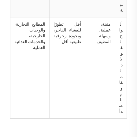
بي
ة
أل
متينة،
أقل تطورًا
المطابخ التجارية،
وا
عملية،
للعشاء الفاخر،
والوجبات
ح
وسهلة
وبجودة زخرفية
الخارجية،
ال
التنظيف
طبيعية أقل
والخدمات الغذائية
ف
العملية
و
لا
ذ
ال
م
قا
و
م
لل
ص
دأ