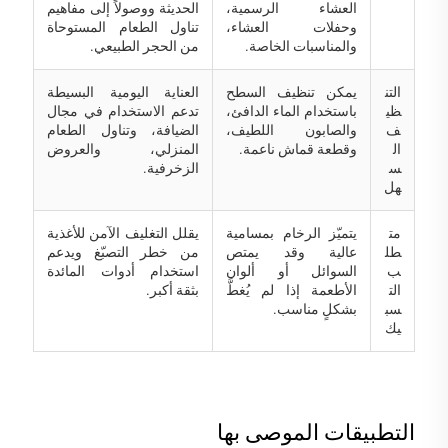
العشاء الرسمية،
الحديثة ووصولاً إلى مفاهيم
وحفلات العشاء،
تناول الطعام المستوحاة
والمناسبات الخاصة.
من الحجر الطبيعي.
التن
يمكن تنظيف السطح
العناية اليومية البسيطة
ظي
باستخدام الماء الدافئ،
تدعم الاستخدام في مجال
ف
والصابون اللطيف،
الضيافة، وتناول الطعام
ال
وقطعة قماش ناعمة.
المنزلي، والعروض
س
الزخرفية.
هل
مت
يتميّز الرخام بمسامية
يقلل التغليف الآمن للأغذية
طل
عالية وقد يمتص
من خطر التصبّغ ويدعم
ب
السوائل أو ألوان
استخدام أدوات المائدة
الت
الأطعمة إذا لم يُغطَّ
بثقة أكبر.
سب
بشكلٍ مناسب.
يك
التطبيقات الموصى بها