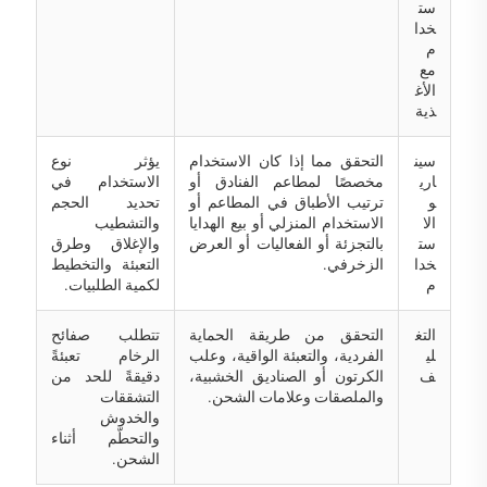
ست
خدا
م
مع
الأغ
ذية
سين
التحقق مما إذا كان الاستخدام
يؤثر نوع
اري
مخصصًا لمطاعم الفنادق أو
الاستخدام في
و
ترتيب الأطباق في المطاعم أو
تحديد الحجم
الا
الاستخدام المنزلي أو بيع الهدايا
والتشطيب
ست
بالتجزئة أو الفعاليات أو العرض
والإغلاق وطرق
خدا
الزخرفي.
التعبئة والتخطيط
م
لكمية الطلبيات.
التغ
التحقق من طريقة الحماية
تتطلب صفائح
لي
الفردية، والتعبئة الواقية، وعلب
الرخام تعبئةً
ف
الكرتون أو الصناديق الخشبية،
دقيقةً للحد من
والملصقات وعلامات الشحن.
التشققات
والخدوش
والتحطّم أثناء
الشحن.