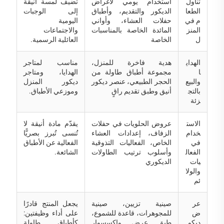
تناول
استخدام يومي لأغراض
تضيف لمسة أنيقة
الطعا
الديكور والتقديم، وأطباق
إلى الوجبات
م في
حفلات العشاء، وأواني
اليومية
المنز
المائدة الخاصة بالمناسبات
والاجتماعات
ل
الخاصة
العائلية الرسمية.
الهداي
هدية فاخرة للمنزل،
مناسب لمتاجر
ا
مجموعة أطباق طاولة من
الهدايا، ومتاجر
والبيع
الحجر الطبيعي، عنصر ديكور
ديكور المنزل
بالتج
أنيق وطبق تقديم راقٍ
وموزعي الأطباق.
زئة
الاست
عروض الحلويات في حفلات
يقدّم مادة أنيقة لا
خدام
الزفاف، إعدادات العشاء
تُنسى تُبرز بصريًّا
في
الخاص، الفعاليات التذوقية
الفعالية عن الأطباق
الفعال
وأسلوب ترتيب الطاولات
الشائعة.
يات
الديكوري
والولا
ئم
عر
صينية تزيين، صينية
يجعل المنتج قادرًا
ض
للمجوهرات، قاعدة للشموع،
على أداء وظيفتين:
ديكو
طبق عرض وإكسسوار
كأطباق طاولة