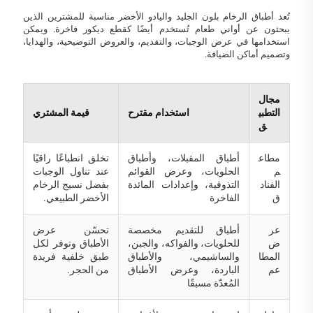
تُعد أطباق الرخام بلون الجليد واليادو الأخضر مناسبة للمشترين الذين
يبحثون عن أواني طعام تُستخدم أيضًا كقطع ديكور فاخرة. ويمكن
استخدامها في عرض الوجبات، والتقديم، والعروض التوضيحية، والهدايا،
وتصميم أماكن الضيافة.
مجال
التطبي
استخدام مقترح
قيمة المشتري
ق
مطاع
أطباق المقبلات، وأطباق
تخلق انطباعًا راقيًا
م
الحلويات، وعرض القوائم
عند تناول الوجبات
الفناد
التذوقية، وإعدادات المائدة
بفضل نسيج الرخام
ق
الفاخرة
الأخضر الطبيعي.
عر
أطباق للتقديم مخصصة
تحسّن عرض
ض
للحلويات، والفواكه، والجبن،
الأطباق وتوفر لكل
المطا
والساشيمي، والأطباق
طبق خلفية فريدة
عم
الباردة، وعرض الأطباق
من الحجر.
المُعدّة مسبقًا