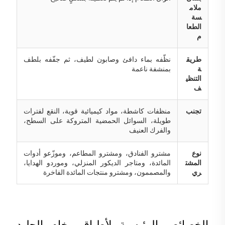
ملام
سة
الطعا
م
طريق
نظّفه بماء دافئ وصابون لطيف، ثم جفّفه بلطف
ة
بمنشفة ناعمة
التنظي
ف
تجنب
منظفات كاشطة، مواد كيميائية قوية، النقع لفترات
طويلة، السوائل الحمضية المتروكة على السطح،
والفرك العنيف
نوع
مشترو الفنادق، ومشترو المطاعم، وموزّعو أدوات
المشت
المائدة، ومتاجر الديكور المنزلي، وموردو الهدايا،
ري
والمصممون، ومشترو منتجات المائدة الفاخرة
الخصائص الرئيسية لأطباق رخام الجليد