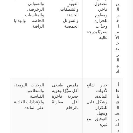
ن
مصقول
القوية
والصواني
ال
فاخر،
والمُنظِّفات
الزخرفية،
ر
ومقاوم
الخشنة
والمناسبات
خ
للحرارة
والسوائل
الخاصة والهدايا
ا
وجذّاب
الحمضية
الراقية
م
بصريًا بدرجة
الأ
عالية
خ
ض
ر
ال
ج
اد
أ
خيار شائع
ملمس طبيعي
الوجبات اليومية،
ط
لأدوات
أقل تميُّزًا وهوية
والمطاعم
با
المائدة،
حجرية فاخرة
القياسية
ق
وشكل قابل
أقل مقارنةً
والإعدادات العادية
ال
للتكرار
بالرخام
على المائدة
س
وسهل
ير
التوفيق مع
ام
غيره
ي