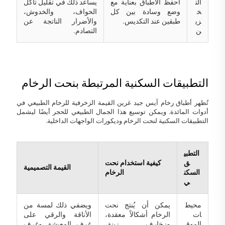
الت
احفظ الأطباق بعناية مع
يساعد ذلك في تقليل تآكل
خ
وضع وسادة بين كل
الحواف، والخدوش،
زي
طبقين عند التكديس.
والأضرار الناتجة عن
ن
التصادم.
التطبيقات السكنية المرتبطة بنحت الرخام
تُظهر أطباق رخام آيس جيد غرين القيمة الزخرفية للرخام الطبيعي في
أدوات المائدة. ويمكن توسيع هذا الجمال الطبيعي للحجر أيضًا ليشمل
التطبيقات السكنية لنحت الرخام وديكورات الواجهات الداخلية.
التطبي
ق
كيفية استخدام نحت
القيمة التصميمية
السكن
الرخام
ي
محيط
يمكن أن يُنتج نحت
ويضفي ذلك لمسة من
ات
الرخام أشكالاً معقدة،
الأناقة والرقي على
الموق
وزخارف زينة،
غرف المعيشة وغرف