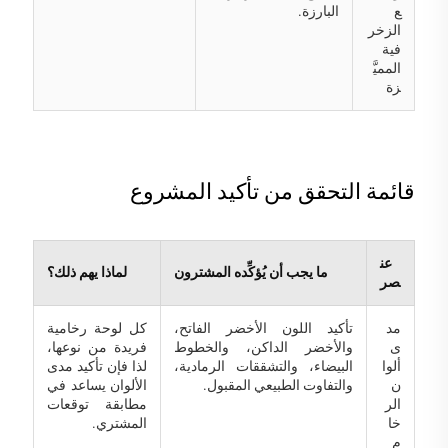
ع
البارزة.
الزخر
فية
المميَّ
زة
قائمة التحقق من تأكيد المشروع
عن
ما يجب أن يُؤكِّده المشترون
لماذا يهم ذلك؟
صر
مد
تأكيد اللون الأخضر الفاتح،
كل لوحة رخامية
ى
والأخضر الداكن، والخطوط
فريدة من نوعها،
ألوا
البيضاء، والتشققات الرمادية،
لذا فإن تأكيد مدى
ن
والتفاوت الطبيعي المقبول.
الألوان يساعد في
الر
مطابقة توقعات
خا
المشتري.
م