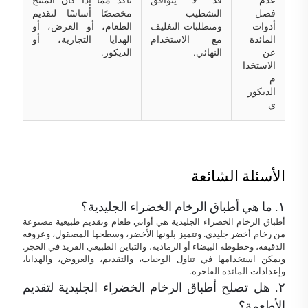
فصل
التشطيب
مخصصًا أساسًا لتقديم
أدوات
ومتطلبات التغليف
الطعام، أو العرض، أو
المائدة
مع الاستخدام
الهدايا التجارية، أو
عن
النهائي.
الديكور.
الاستخدا
م
الديكور
ي
الأسئلة الشائعة
١. ما هي أطباق الرخام الخضراء الجليدية؟
أطباق الرخام الخضراء الجليدية هي أواني طعام وتقديم طبيعية مصنوعة
من رخام أخضر جليدي. وتتميز بلونها الأخضر، وسطحها المصقول، وعروقه
الدقيقة، وخطوطه البيضاء أو الرمادية، والتباين الطبيعي الفريد في الحجر.
ويمكن استخدامها في تناول الوجبات، والتقديم، والعروض، والهدايا،
وإعدادات المائدة الفاخرة.
٢. هل تصلح أطباق الرخام الخضراء الجليدية لتقديم
الأطعمة؟