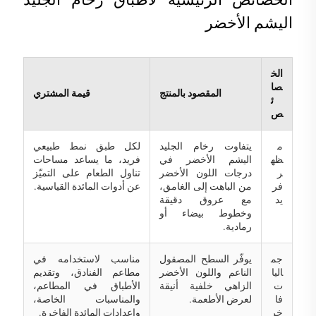
اليشم الأخضر
الخ
صا
المقصود بالمنتج
قيمة المشتري
ئ
ص
م
يتفاوت رخام الجليد
لكل طبق نمط طبيعي
ظه
اليشم الأخضر في
فريد، ما يساعد مساحات
ر
درجات اللون الأخضر
تناول الطعام على التميّز
فر
من الباهت إلى الغامق،
عن أدوات المائدة القياسية.
يد
مع عروق دقيقة
وخطوط بيضاء أو
رمادية.
جم
يوفّر السطح المصقول
مناسب لاستخدامه في
اليا
الناعم واللون الأخضر
مطاعم الفنادق، وتقديم
ت
الزاهي خلفية أنيقة
الأطباق في المطاعم،
فا
لعرض الأطعمة.
والمناسبات الخاصة،
خر
وإعدادات المائدة الفاخرة.