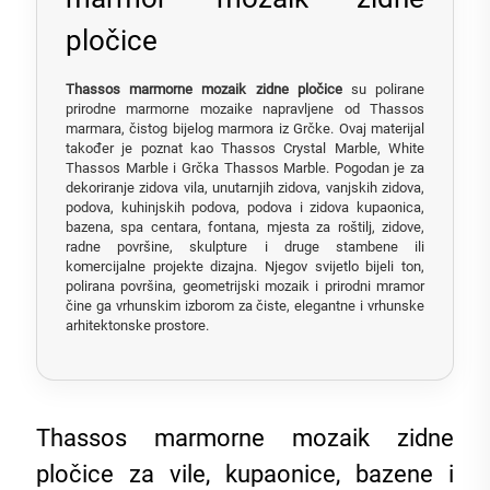
pločice
Thassos marmorne mozaik zidne pločice
su polirane
prirodne marmorne mozaike napravljene od Thassos
marmara, čistog bijelog marmora iz Grčke. Ovaj materijal
također je poznat kao Thassos Crystal Marble, White
Thassos Marble i Grčka Thassos Marble. Pogodan je za
dekoriranje zidova vila, unutarnjih zidova, vanjskih zidova,
podova, kuhinjskih podova, podova i zidova kupaonica,
bazena, spa centara, fontana, mjesta za roštilj, zidove,
radne površine, skulpture i druge stambene ili
komercijalne projekte dizajna. Njegov svijetlo bijeli ton,
polirana površina, geometrijski mozaik i prirodni mramor
čine ga vrhunskim izborom za čiste, elegantne i vrhunske
arhitektonske prostore.
Thassos marmorne mozaik zidne
pločice za vile, kupaonice, bazene i