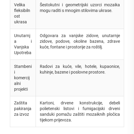
Velika
Šestokutni i geometrijski uzorci mozaika
fleksibiln
mogu raditi s mnogim stilovima ukrase.
ost
ukrasa
Unutarnj
Odgovara za vanjske zidove, unutarnje
a i
zidove, podove, okoline bazena, zdrave
Vanjska
kuće, fontane i prostorije za roštilj.
Upotreba
Stambeni
Radovi za kuće, vile, hotele, kupaonice,
i
kuhinje, bazene i poslovne prostore.
komercij
alni
projekti
Zaštita
Kartoni, drvene konstrukcije, debeli
pakiranja
polietenski listovi i fumigacijski drveni
za izvoz
sanduki pomažu zaštiti mozaiknih pločica
tijekom prijevoza.