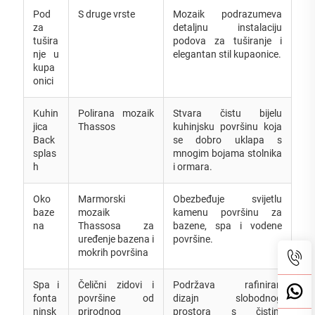
Pod
S druge vrste
Mozaik podrazumeva
za
detaljnu instalaciju
tušira
podova za tuširanje i
nje u
elegantan stil kupaonice.
kupa
onici
Kuhin
Polirana mozaik
Stvara čistu bijelu
jica
Thassos
kuhinjsku površinu koja
Back
se dobro uklapa s
splas
mnogim bojama stolnika
h
i ormara.
Oko
Marmorski
Obezbeđuje svijetlu
baze
mozaik
kamenu površinu za
na
Thassosa za
bazene, spa i vodene
uređenje bazena i
površine.
mokrih površina
Spa i
Čelični zidovi i
Podržava rafiniran
fonta
površine od
dizajn slobodnog
ninsk
prirodnog
prostora s čistim