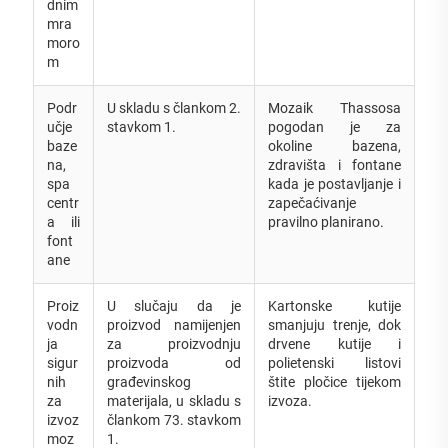
dnim
mra
moro
m
Podr
U skladu s člankom 2.
Mozaik Thassosa
učje
stavkom 1.
pogodan je za
baze
okoline bazena,
na,
zdravišta i fontane
spa
kada je postavljanje i
centr
zapečaćivanje
a ili
pravilno planirano.
font
ane
Proiz
U slučaju da je
Kartonske kutije
vodn
proizvod namijenjen
smanjuju trenje, dok
ja
za proizvodnju
drvene kutije i
sigur
proizvoda od
polietenski listovi
nih
građevinskog
štite pločice tijekom
za
materijala, u skladu s
izvoza.
izvoz
člankom 73. stavkom
moz
1.