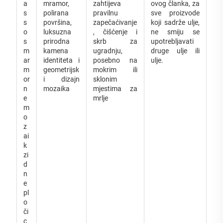
a
mramor,
zahtijeva
ovog članka, za
s
polirana
pravilnu
sve proizvode
s
površina,
zapečaćivanje
koji sadrže ulje,
o
luksuzna
, čišćenje i
ne smiju se
s
prirodna
skrb za
upotrebljavati
m
kamena
ugradnju,
druge ulje ili
ar
identiteta i
posebno na
ulje.
m
geometrijsk
mokrim ili
or
i dizajn
sklonim
n
mozaika
mjestima za
e
mrlje
m
o
z
ai
k
zi
d
n
e
pl
o
či
c