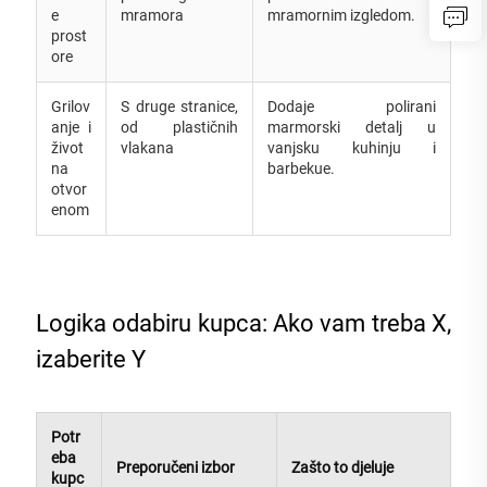
e
mramora
mramornim izgledom.
prost
ore
Grilov
S druge stranice,
Dodaje polirani
anje i
od plastičnih
marmorski detalj u
život
vlakana
vanjsku kuhinju i
na
barbekue.
otvor
enom
Logika odabiru kupca: Ako vam treba X,
izaberite Y
Potr
eba
Preporučeni izbor
Zašto to djeluje
kupc