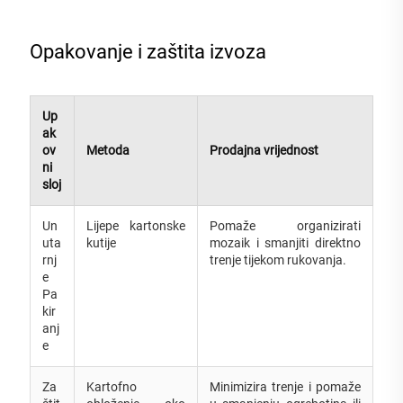
Opakovanje i zaštita izvoza
Up
ak
ov
Metoda
Prodajna vrijednost
ni
sloj
Un
Lijepe kartonske
Pomaže organizirati
uta
kutije
mozaik i smanjiti direktno
rnj
trenje tijekom rukovanja.
e
Pa
kir
anj
e
Za
Kartofno
Minimizira trenje i pomaže