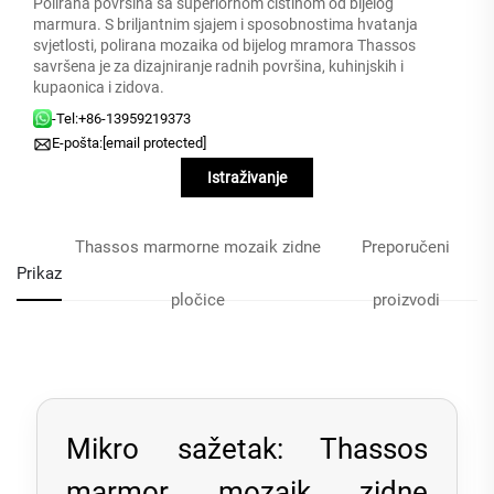
Polirana površina sa superiornom čistinom od bijelog
marmura. S briljantnim sjajem i sposobnostima hvatanja
svjetlosti, polirana mozaika od bijelog mramora Thassos
savršena je za dizajniranje radnih površina, kuhinjskih i
kupaonica i zidova.
-Tel:
+86-13959219373
E-pošta:
[email protected]
Istraživanje
Thassos marmorne mozaik zidne
Preporučeni
Prikaz
pločice
proizvodi
Mikro sažetak: Thassos
marmor mozaik zidne