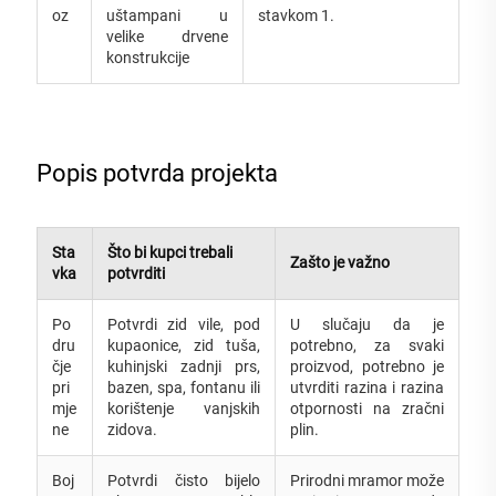
oz
uštampani u
stavkom 1.
velike drvene
konstrukcije
Popis potvrda projekta
Sta
Što bi kupci trebali
Zašto je važno
vka
potvrditi
Po
Potvrdi zid vile, pod
U slučaju da je
dru
kupaonice, zid tuša,
potrebno, za svaki
čje
kuhinjski zadnji prs,
proizvod, potrebno je
pri
bazen, spa, fontanu ili
utvrditi razina i razina
mje
korištenje vanjskih
otpornosti na zračni
ne
zidova.
plin.
Boj
Potvrdi čisto bijelo
Prirodni mramor može