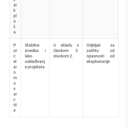
ai
k
pl
o
č
a
P
Stabilna
U skladu s
Odjeljak za
or
izvedba i
člankom 3.
zaštitu od
c
lako
stavkom 2.
opasnosti od
el
usklađivanj
eksploatacije
ai
e projekata
n
m
o
s
ai
c
til
e