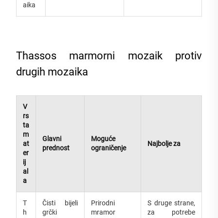
aika
Thassos marmorni mozaik protiv
drugih mozaika
V
rs
ta
m
Glavni
Moguće
at
Najbolje za
prednost
ograničenje
er
ij
al
a
T
Čisti bijeli
Prirodni
S druge strane,
h
grčki
mramor
za potrebe