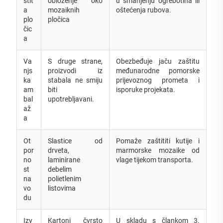
štit
obloženje oko
u smanjenju ogrebotina ili
a
mozaiknih
oštećenja rubova.
plo
pločica
čic
a
Va
S druge strane,
Obezbeđuje jaču zaštitu
njs
proizvodi iz
međunarodne pomorske
ka
stabala ne smiju
prijevoznog prometa i
am
biti
isporuke projekata.
bal
upotrebljavani.
až
a
Ot
Slastice od
Pomaže zaštititi kutije i
por
drveta,
marmorske mozaike od
no
laminirane
vlage tijekom transporta.
st
debelim
na
polietlenim
vo
listovima
du
Izv
Kartoni čvrsto
U skladu s člankom 3.