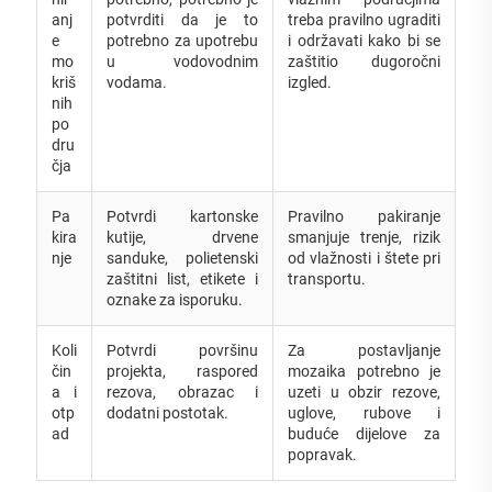
anj
potvrditi da je to
treba pravilno ugraditi
e
potrebno za upotrebu
i održavati kako bi se
mo
u vodovodnim
zaštitio dugoročni
kriš
vodama.
izgled.
nih
po
dru
čja
Pa
Potvrdi kartonske
Pravilno pakiranje
kira
kutije, drvene
smanjuje trenje, rizik
nje
sanduke, polietenski
od vlažnosti i štete pri
zaštitni list, etikete i
transportu.
oznake za isporuku.
Koli
Potvrdi površinu
Za postavljanje
čin
projekta, raspored
mozaika potrebno je
a i
rezova, obrazac i
uzeti u obzir rezove,
otp
dodatni postotak.
uglove, rubove i
ad
buduće dijelove za
popravak.