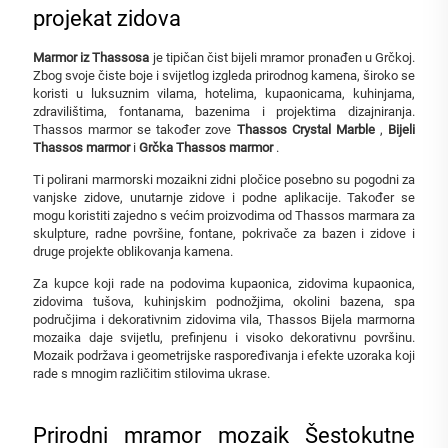
projekat zidova
Marmor iz Thassosa
je tipičan čist bijeli mramor pronađen u Grčkoj.
Zbog svoje čiste boje i svijetlog izgleda prirodnog kamena, široko se
koristi u luksuznim vilama, hotelima, kupaonicama, kuhinjama,
zdravilištima, fontanama, bazenima i projektima dizajniranja.
Thassos marmor se također zove
Thassos Crystal Marble
,
Bijeli
Thassos marmor
i
Grčka Thassos marmor
.
Ti polirani marmorski mozaikni zidni pločice posebno su pogodni za
vanjske zidove, unutarnje zidove i podne aplikacije. Također se
mogu koristiti zajedno s većim proizvodima od Thassos marmara za
skulpture, radne površine, fontane, pokrivače za bazen i zidove i
druge projekte oblikovanja kamena.
Za kupce koji rade na podovima kupaonica, zidovima kupaonica,
zidovima tušova, kuhinjskim podnožjima, okolini bazena, spa
područjima i dekorativnim zidovima vila, Thassos Bijela marmorna
mozaika daje svijetlu, prefinjenu i visoko dekorativnu površinu.
Mozaik podržava i geometrijske raspoređivanja i efekte uzoraka koji
rade s mnogim različitim stilovima ukrase.
Prirodni mramor mozaik Šestokutne