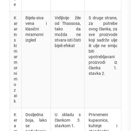
e
K
Bijela-siva
Vidljivije žile
S druge strane,
ar
vena i
od Thassosa,
za potrebe
ar
klasični
tako da
ovog članka, za
in
mramorni
možda ne
sve proizvode
s
izgled
stvara isti čisti
koji sadrže ulje
ki
bijeli efekat
ili ulje ne smiju
m
biti
ar
upotrebljavani
m
proizvodi iz
or
članka 1.
ni
stavka 2.
m
o
z
ai
k
K
Dosljedna
U skladu s
Privremeni
er
boja, lako
člankom 3.
kupaonice,
a
se
stavkom 1.
kuhinje i