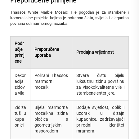
Preporučene primjene
Thassos White Marble Mosaic Tile pogodan je za stambene i
komercijalne projekte kojima je potrebna čista, svijetla i elegantna
površina od marmornog mozaika.
Podr
učje
Preporučena
Prodajna vrijednost
primj
uporaba
ene
Dekor
Polirani Thassos
Stvara čistu bijelu
acija
marmorni
luksuznu zidnu površinu
zidov
mozaik
za visokokvalitetne vile i
a vila
stambene enterijere.
Zid za
Bijela marmorna
Dodaje svjetlost, oblik i
tuš u
mozaikna zidna
uzorak u dizajn
kupa
pločica s
kupaonice, zadržavajući
onici
geometrijskim
prirodni identitet
rasporedom
mramora.