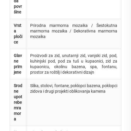
da
povr
šine
Vrst
Prirodna marmorna mozaika / Šestokutna
a
marmorna mozaika / Dekorativna marmorna
ploči
mozaika
ce
Glav
Proizvodi za zid, unutarnji zid, vanjski zid, pod,
ne
kuhinjski pod, pod za tuš u kupaonici, zid za
prim
kupaonicu, okolinu bazena, spa, fontanu,
jene
prostor za roštilj i dekorativni dizajn
Srod
Slika, stolovi, fontane, poklopci bazena, poklopci
ne
zidova i drugi projekti oblikovanja kamena
upot
rebe
mra
mor
a