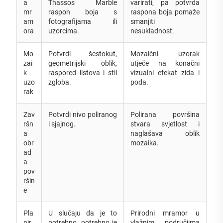
a
Thassos Marble
varirati, pa potvrda
mr
raspon boja s
raspona boja pomaže
am
fotografijama ili
smanjiti
ora
uzorcima.
nesukladnost.
Mo
Potvrdi šestokut,
Mozaični uzorak
zai
geometrijski oblik,
utječe na konačni
k
raspored listova i stil
vizualni efekat zida i
uzo
zgloba.
poda.
rak
Zav
Potvrdi nivo poliranog
Polirana površina
ršn
i sjajnog.
stvara svjetlost i
a
naglašava oblik
obr
mozaika.
ad
a
pov
ršin
e
Pla
U slučaju da je to
Prirodni mramor u
nir
potrebno, potrebno je
vlažnim područjima