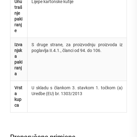
Unu
Lijepe kartonske kutije
traš
nje
paki
ranj
e
Izva
S druge strane, za proizvodnju proizvoda iz
njsk
poglavlja II.4.1., članci od 94. do 106.
a
paki
ranj
a
Vrst
U skladu s člankom 3. stavkom 1. točkom (a)
a
Uredbe (EU) br. 1303/2013
kup
ca