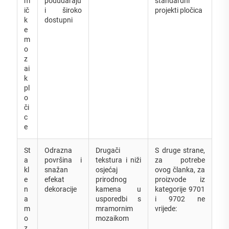
m
podudaraju
standardni
ič
i široko
projekti pločica
k
dostupni
e
m
o
z
ai
k
pl
o
či
c
e
St
Odrazna
Drugači
S druge strane,
a
površina i
tekstura i niži
za potrebe
kl
snažan
osjećaj
ovog članka, za
e
efekat
prirodnog
proizvode iz
n
dekoracije
kamena u
kategorije 9701
a
usporedbi s
i 9702 ne
m
mramornim
vrijede:
o
mozaikom
z