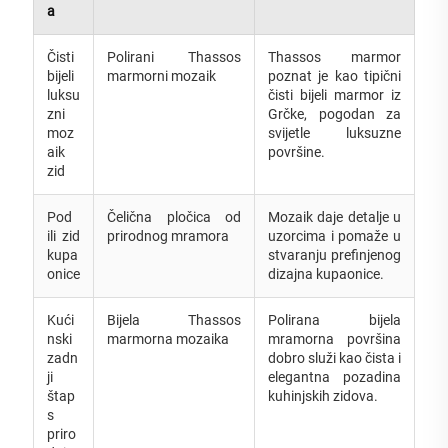
a
Čisti
Polirani Thassos
Thassos marmor
bijeli
marmorni mozaik
poznat je kao tipični
luksu
čisti bijeli marmor iz
zni
Grčke, pogodan za
moz
svijetle luksuzne
aik
površine.
zid
Pod
Čelična pločica od
Mozaik daje detalje u
ili zid
prirodnog mramora
uzorcima i pomaže u
kupa
stvaranju prefinjenog
onice
dizajna kupaonice.
Kući
Bijela Thassos
Polirana bijela
nski
marmorna mozaika
mramorna površina
zadn
dobro služi kao čista i
ji
elegantna pozadina
štap
kuhinjskih zidova.
s
priro