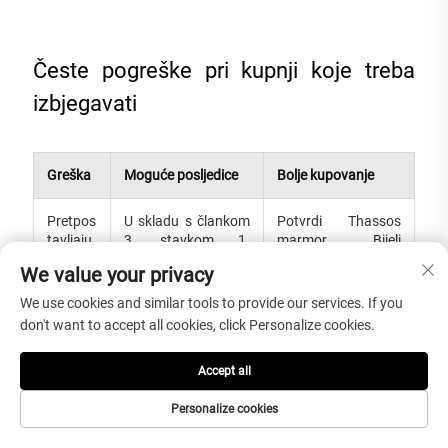
Česte pogreške pri kupnji koje treba
izbjegavati
Greška
Moguće posljedice
Bolje kupovanje
Pretpos
U skladu s člankom
Potvrdi Thassos
tavljaju
3. stavkom 1.
marmor, Bijeli
ći da su
stavkom 2.
Thassos marmor ili
We value your privacy
svi bijeli
Grčka Thassos
kugli
marmor sa
We use cookies and similar tools to provide our services. If you
isti.
stvarnim
don't want to accept all cookies, click Personalize cookies.
fotografijama ili
uzorcima.
Accept all
Neposl
Klanjači, bazeni i
U slučaju da se ne
Personalize cookies
ušnost
zdravilišta mogu
primjenjuje,
za
imati problema s
potrebno je utvrditi