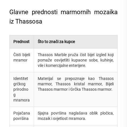
Glavne prednosti marmornih mozaika
iz Thassosa
Prednost
Što to znači za kupce
Čisti bijeli
Thassos Marble pruža čist bijel izgled koji
mramor
pomaže osvijetliti kupaone sobe, kuhinje,
vile i komercijalne enterijere.
Identitet
Materijal se prepoznaje kao Thassos
grčkog
marmor, Thassos kristal marmor, Bijeli
prirodno
Thassos marmor i Grčka Thassos marmor.
g
mramora
Pojačana
Sjajna površina naglašava oblik pločica,
površina
mozaik i svjetlost mramora.