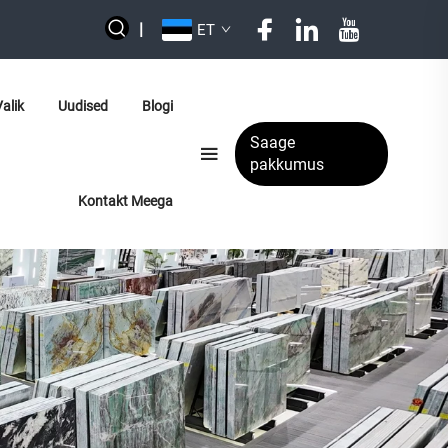
|
ET
alik
Uudised
Blogi
Saage
pakkumus
Kontakt Meega