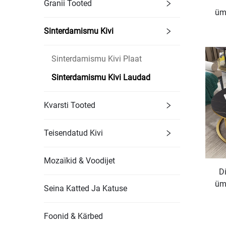
Granii Tooted
üm
kaa
Sinterdamismu Kivi
Sinterdamismu Kivi Plaat
Sinterdamismu Kivi Laudad
Kvarsti Tooted
Teisendatud Kivi
Mozaïkid & Voodijet
D
üm
Seina Katted Ja Katuse
kaa
Foonid & Kärbed