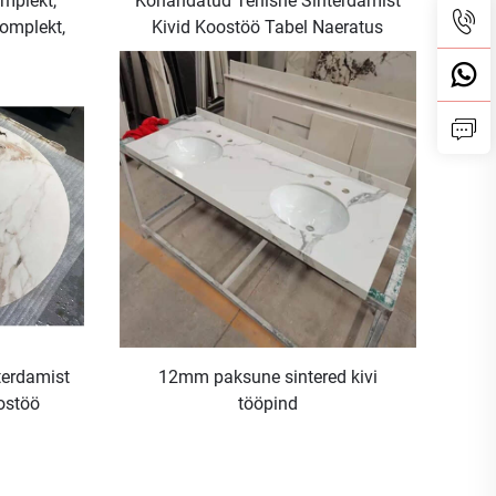
mplekt,
Kohandatud Tehisne Sinterdamist
omplekt,
Kivid Koostöö Tabel Naeratus
interitek
Kaetud
d
terdamist
12mm paksune sintered kivi
ostöö
tööpind
ine