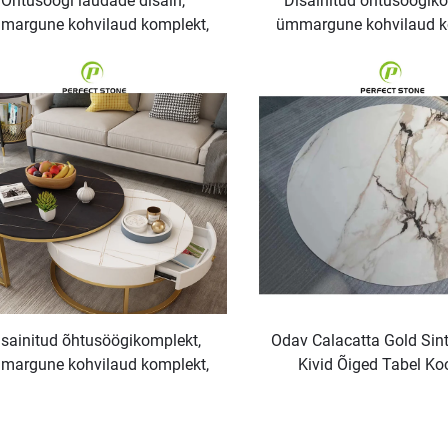
Õhtusöögi laudade disain,
Disainitud õhtusöögiko
margune kohvilaud komplekt,
ümmargune kohvilaud k
saegne mööbel hall sinteritek
kaasaegne mööbel hall s
stiilis
stiilis ja jäänua
isainitud õhtusöögikomplekt,
Odav Calacatta Gold Sin
margune kohvilaud komplekt,
Kivid Õiged Tabel Ko
saegne mööbel hall sinteritek
Puhkemeele Tootm
stiilis ja jäänuad