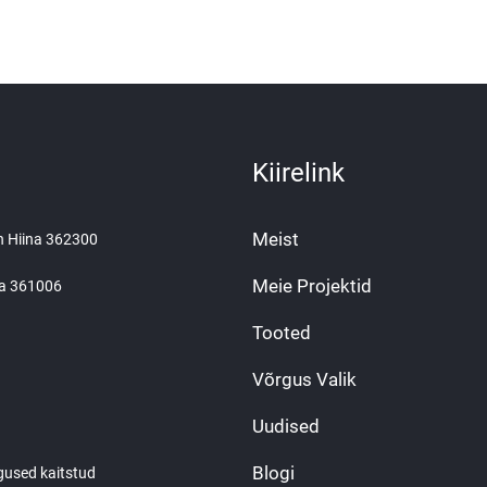
Kiirelink
Meist
an Hiina 362300
Meie Projektid
ina 361006
Tooted
Võrgus Valik
Uudised
Blogi
gused kaitstud