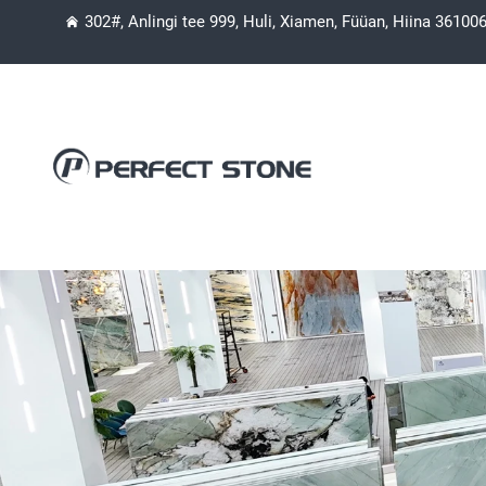
302#, Anlingi tee 999, Huli, Xiamen, Füüan, Hiina 36100