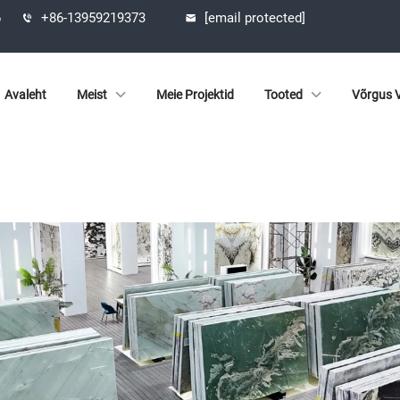
6
+86-13959219373
[email protected]
Avaleht
Meist
Meie Projektid
Tooted
Võrgus V