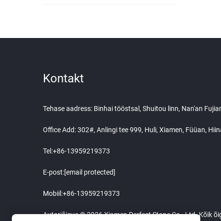
Kontakt
Tehase aadress: Binhai tööstsal, Shuitou linn, Nan'an Fuji
Office Add: 302#, Anlingi tee 999, Huli, Xiamen, Füüan, Hi
Tel:
+86-13959219373
E-post:
[email protected]
Mobiil:
+86-13959219373
Autoriõigus © 2026 Xiamen Perfect Stone Co., Ltd. Kõik õi