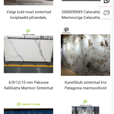
Valge kuld must sinteritud
2600X900X9 Calacatta Viola
kiviplaadid põrandale,
Marmooriga Calacatta Viola
vannituba seinale ja köögi
Sinteetiline Kivi Marmooriga
püramikuplaadile
Seinakivi
6/9/12/15 mm Paksune
Kunstlikult sinteritud kivi
Kallikatta Marmori Sinteritud
Patagonia marmoorkivid
Kivi Hind
sinteritud kiviks taustamüüri
jaoks