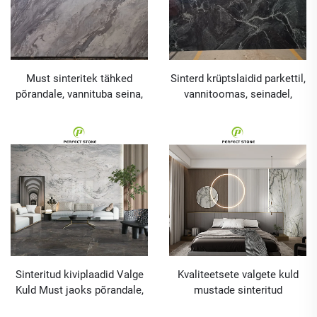
Must sinteritek tähked
Sinterd krüptslaidid parkettil,
põrandale, vannituba seina,
vannitoomas, seinadel,
vanitas ja kööklaud
vaniteed ja
köögipööreplaatidel
Sinteritud kiviplaadid Valge
Kvaliteetsete valgete kuld
Kuld Must jaoks põrandale,
mustade sinteritud
vannituba seina, toalett ja
kiviplaadidega põrandale,