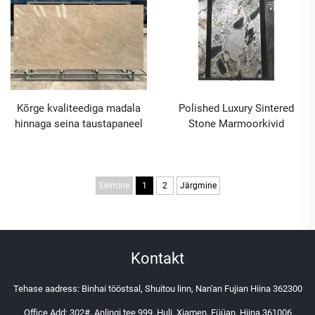
Kõrge kvaliteediga madala
Polished Luxury Sintered
hinnaga seina taustapaneel
Stone Marmoorkivid
sinteeritud kiviplaadid ja
Marmoorseinad
plaat
3200x1600x12mm
Eelmine
1
2
Järgmine
Kontakt
Tehase aadress: Binhai tööstsal, Shuitou linn, Nan'an Fujian Hiina 362300
Office Add: 302#, Anlingi tee 999, Huli, Xiamen, Füüan, Hiina 361006