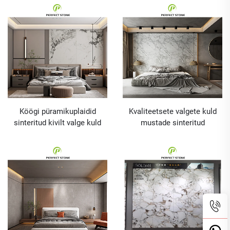
köögi püramikule
vannituba seinale ja
toalettiks tehisel sinteritud
kiviga
Köögi püramikuplaidid
Kvaliteetsete valgete kuld
sinteritud kivilt valge kuld
mustade sinteritud
must jaoks põrandale,
kiviplaadidega põrandale,
vannituba seinale
vannituba seinale ja
toalettiks tehisel sinteritud
kiviga