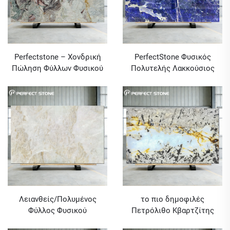
Perfectstone – Χονδρική
PerfectStone Φυσικός
Πώληση Φύλλων Φυσικού
Πολυτελής Λακκούσιος
Πετρώματος Four Season
Γαλάζιος Λίθος Cloisonné
Pink Quartzite για Επένδυση
για Βίλες και Ξενοδοχεία
Τοίχων και Κατασκευή
Υψηλής Κατηγορίας
Πάγκων
Λειανθείς/Πολυμένος
το πιο δημοφιλές
Φύλλος Φυσικού
Πετρόλιθο Κβαρτζίτης
Κουαρτζίτη Taj Mahal προς
2024 για τοιχώ μάρμαρου