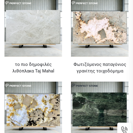
Πώληση
με ελάχιστη ποσότητα
παραγγελίας 1 ΤΜ
το πιο δημοφιλές
Φωτιζόμενος παταγόνιος
λιθόπλακα Taj Mahal
γρανίτης τοιχοδόμημα
Quartzite για το 2024 για
λίθος για διακόσμηση βιλλα
έργο μαρμάρου στην
Αυστραλία και οπτική
εμπορευματοποίηση