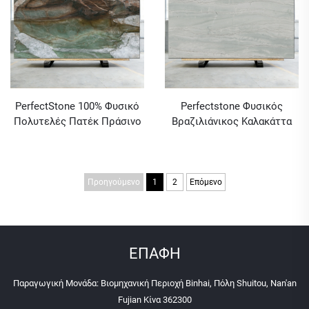
PerfectStone 100% Φυσικό
Perfectstone Φυσικός
Πολυτελές Πατέκ Πράσινο
Βραζιλιάνικος Καλακάττα
Κουαρτζίτη για Κατασκευή
Λευκός Κουαρτζίτης σε
Υψηλής Κατηγορίας Βίλας
Χονδρική για Κατασκευή
και Ξενοδοχείου
Τοίχων από Μάρμαρο
Προηγούμενο
1
2
Επόμενο
ΕΠΑΦΗ
Παραγωγική Μονάδα: Βιομηχανική Περιοχή Binhai, Πόλη Shuitou, Nan'an
Fujian Κίνα 362300