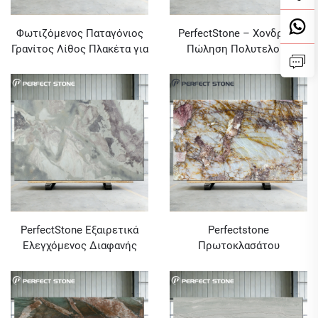
Φωτιζόμενος Παταγόνιος
PerfectStone – Χονδρική
Γρανίτος Λίθος Πλακέτα για
Πώληση Πολυτελούς
Διακόσμηση Βιλλας
Πράσινου Μαρμάρου Verde
Alpi για Κατασκευή Βιλών
και Ξενοδοχείων Υψηλής
Κατηγορίας
PerfectStone Εξαιρετικά
Perfectstone
Ελεγχόμενος Διαφανής
Πρωτοκλασάτου
Πολυτελής Οστρακόλευκος
Πολυτελούς Ροζ Διαφανούς
Μαρμάρινος Πλάκα για
Παταγονίας Κουαρτζίτη για
Έργα Υψηλής Κατηγορίας
Έργα Υψηλής Κατηγορίας
Βίλας και Ξενοδοχείου
Βίλας