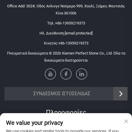
Office Add: 302#, Οδός Ανλινγκ Νούμερο 999, Χουλί, Ξιάμεν, Φουτσιάν,
Κίνα 361006
Τηλ.:
+86-13959219373
Ηλ. Διεύθυνση:
[email protected]
Κινητός:
+86-13959219373
Πνευματικά δικαιώματα © 2026 Xiamen Perfect Stone Co., Ltd. Όλα τα
δικαιώματα διατηρούνται
ΣΥΝΔΕΣΜΟΣ ΙΣΤΟΣΕΛΙΔΑΣ
Πληροφορίες
We value your privacy
Εγγραφείτε για να λαμβάνετε το εβδομαδιαίο ενημερωτικό δελτίο μας
We use cookies and similar tools to provide our services. If you