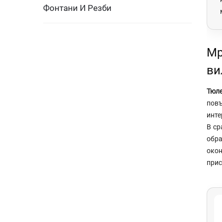
Фонтани И Резби
Мр
ви
Тюл
повъ
инте
В ср
обра
окон
прис