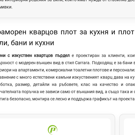
мивки.
аморен кварцов плот за кухня и плот 
ли, бани и кухни
ени с изкуствен квартцов пърдел
е проектиран за клиенти, ко
рхност с модерен външен вид в стил Carrara. Подходящ е за бани в
риори на апартаменти, комерсиални тоалетни плотове и персонали
авнение с много естествени камъни изкуственият кварц дава на к
ботка, размер, детайли на ръбовете, клас на качество и опа
чателната поръчка не зависи само от външния вид, а също така и 
тига безопасно, монтира се лесно и поддържа графикът на проекта