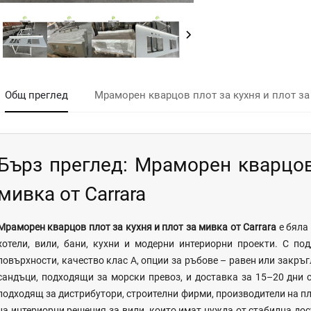
Общ преглед
Мраморен кварцов плот за кухня и плот за 
Бърз преглед: Мраморен кварцов 
мивка от Carrara
Мраморен кварцов плот за кухня и плот за мивка от Carrara
е бяла
хотели, вили, бани, кухни и модерни интериорни проекти. С п
повърхности, качество клас А, опции за ръбове – равен или закръ
сандъци, подходящи за морски превоз, и доставка за 15–20 дни 
подходящ за дистрибутори, строителни фирми, производители на пл
на интериорни решения за вили, които имат нужда от стабилна дос