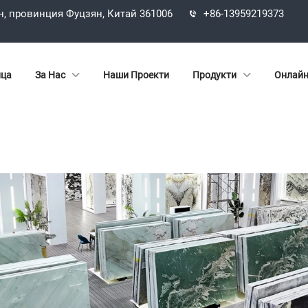
н, провинция Фуцзян, Китай 361006
+86-13959219373
ица
За Нас
Наши Проекти
Продукти
Онлайн