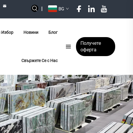
|
BG
 Избор
Новини
Блог
Получете
оферта
Свържете Се с Нас