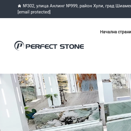
№302, улица Анлинг №999, район Хули, град Шиаме
[email protected]
Начална стран