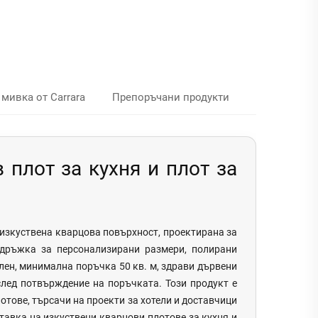
мивка от Carrara
Препоръчани продукти
плот за кухня и плот за
 изкуствена кварцова повърхност, проектирана за
оддръжка за персонализирани размери, полирани
глен, минимална поръчка 50 кв. м, здрави дървени
след потвърждение на поръчката. Този продукт е
отове, търсачи на проекти за хотели и доставчици
тавка на изкуствени кварцови плотове за кухня и