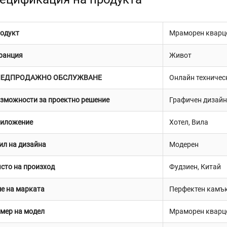
одукт
Мраморен кварцов
ранция
Живот
ЛЕДПРОДАЖНО ОБСЛУЖВАНЕ
Онлайн техниче
зможности за проектно решение
Графичен дизайн
иложение
Хотел, Вилa
ил на дизайна
Модерен
сто на произход
Фудзиен, Китай
е на марката
Перфектен камъ
мер на модел
Мраморен кварцов