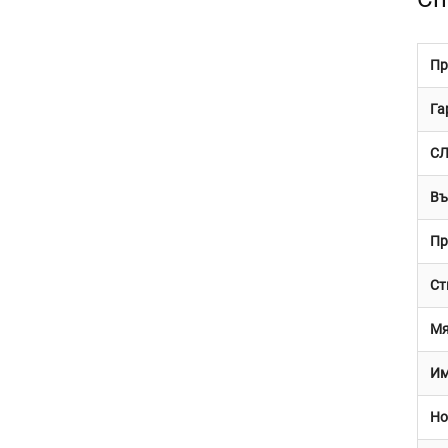
Пр
Га
С
Въ
Пр
Ст
Мя
Им
Но