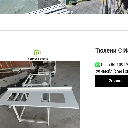
Тюлени С И
Тел.:
+86-1395
Имейл:
[email p
Заявка