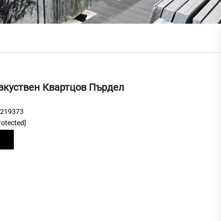
зкуствен Квартцов Пърдел
9219373
rotected]