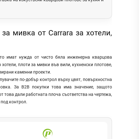
за мивка от Carrara за хотели,
ито имат нужда от чисто бяла инженерна кварцова
 хотели, плоти за мивки във вили, кухненски плотове,
зирани каменни проекти.
упувачите по-добър контрол върху цвят, повърхностна
ковка. За B2B покупки това има значение, защото
от това дали работната плоча съответства на чертежа,
 под контрол.