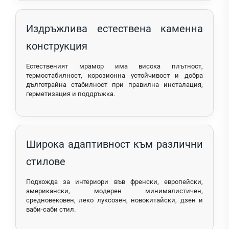
Издръжлива естествена каменна
конструкция
Естественият мрамор има висока плътност,
термостабилност, корозионна устойчивост и добра
дълготрайна стабилност при правилна инсталация,
герметизация и поддръжка.
Широка адаптивност към различни
стилове
Подхожда за интериори във френски, европейски,
американски, модерен минималистичен,
средновековен, леко луксозен, новокитайски, дзен и
ваби-саби стил.