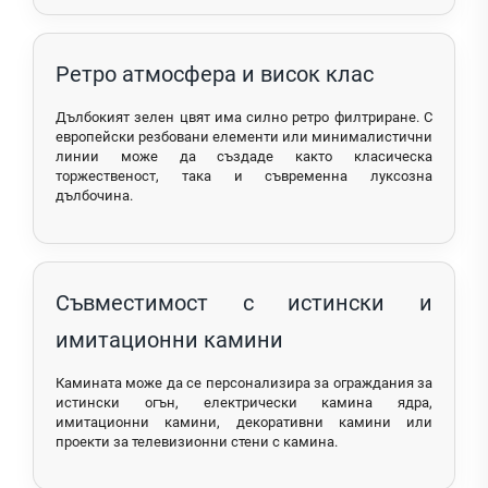
Ретро атмосфера и висок клас
Дълбокият зелен цвят има силно ретро филтриране. С
европейски резбовани елементи или минималистични
линии може да създаде както класическа
торжественост, така и съвременна луксозна
дълбочина.
Съвместимост с истински и
имитационни камини
Камината може да се персонализира за ограждания за
истински огън, електрически камина ядра,
имитационни камини, декоративни камини или
проекти за телевизионни стени с камина.