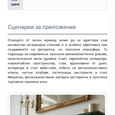
щане
Сценарии за приложение
Огнището от зелен мрамор може да се адаптира към
множество интериорни стилове и е особено ефективно при
създаването на дискретна, но луксозна атмосфера. То
подхожда за съвременни луксозни минималистични домове,
неокласически вили (дневни стаи), европейски интериори,
новокитайски пространства, стаи, вдъхновени от дзен,
интериори в стил ваби-саби, лобита на висококачествени
хотели, частни клубове, гостилници, ресторанти в стил
Мишелен, висококачествени западни ресторанти и луксозни
търговски приемни зони.