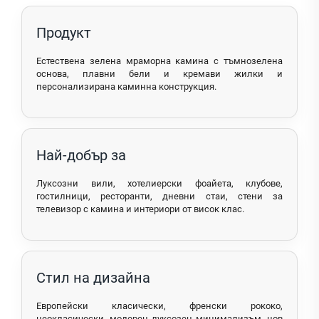
Продукт
Естествена зелена мраморна камина с тъмнозелена
основа, плавни бели и кремави жилки и
персонализирана каминна конструкция.
Най-добър за
Луксозни вили, хотелиерски фоайета, клубове,
гостилници, ресторанти, дневни стаи, стени за
телевизор с камина и интериори от висок клас.
Стил на дизайна
Европейски класически, френски рококо,
неокласически, модерен луксозен минимализъм, нов