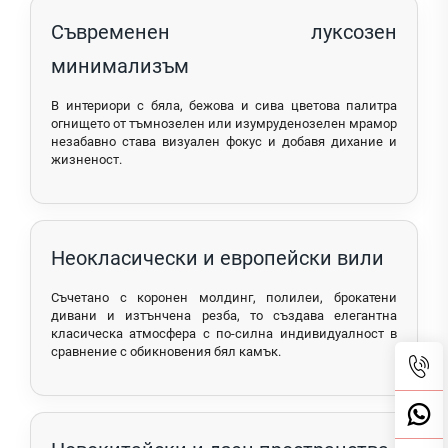
Съвременен луксозен
минимализъм
В интериори с бяла, бежова и сива цветова палитра
огнището от тъмнозелен или изумруденозелен мрамор
незабавно става визуален фокус и добавя дихание и
жизненост.
Неокласически и европейски вили
Съчетано с коронен молдинг, полилеи, брокатени
дивани и изтънчена резба, то създава елегантна
класическа атмосфера с по-силна индивидуалност в
сравнение с обикновения бял камък.