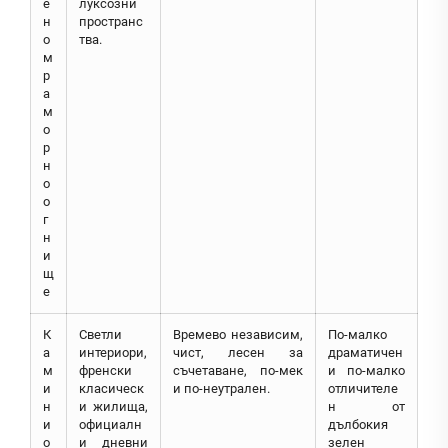
е
луксозни
н
пространс
о
тва.
м
р
а
м
о
р
н
о
о
г
н
и
щ
е
К
Светли
Времево независим,
По-малко
а
интериори,
чист, лесен за
драматичен
м
френски
съчетаване, по-мек
и по-малко
и
класическ
и по-неутрален.
отличителе
н
и жилища,
н от
и
официалн
дълбокия
о
и дневни
зелен