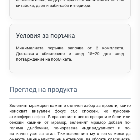
китайски, дзен и ваби-саби интериори.
Условия за поръчка
Минималната поръчка започва от 2 комплекта.
Доставката обикновено е след 15–20 дни след
потвърждение на поръчката.
Преглед на продукта
Зеленият мраморен камин е отличен избор за проекти, които
изискват визуален фокус със спокоен, но луксозен
атмосферен ефект. В сравнение с често срещаните бели или
бежови камини от мрамор, зеленият мрамор добавя по-
голяма дълбочина, по-изразена индивидуалност и по-
изтънчен усет за стил. Тъмнозеленият му оттенък може да
омекоти минималистични интериори, да обогати класически