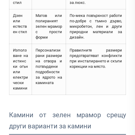
стил
за люкс.
Дзен
Матов или
По-мека повърхност работи
или
полираният
по-добре с тъмно дърво,
естеств
зелен мрамор
микробетон, лен и други
ен стил
с прости
природни материали за
форми
дизайн.
Използ
Персонализи
Правилните размери
ване на
рани размери
предотвратяват конфликти
истинс
на отвора и
при инсталирането и скъпи
ки огън
потвърдени
корекции на място.
или
подробности
електри
за ядрото на
чески
камината
камини
Камини от зелен мрамор срещу
други варианти за камини