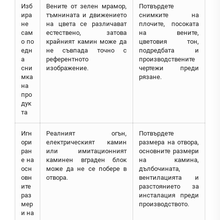
Изб
Вените от зелен мрамор,
Потвърдете
ира
тъмнината и движението
снимките на
не
на цвета се различават
плочите, посоката
сам
естествено, затова
на вените,
о по
крайният камин може да
цветовия тон,
едн
не съвпада точно с
подредбата и
а
референтното
производствените
сни
изображение.
чертежи преди
мка
рязане.
на
про
дук
та
Игн
Реалният огън,
Потвърдете
ори
електрическият камин
размера на отвора,
ран
или имитационният
основните размери
е на
каминен вграден блок
на камина,
осн
може да не се побере в
дълбочината,
овн
отвора.
вентилацията и
ите
разстоянието за
раз
инсталация преди
мер
производството.
и на