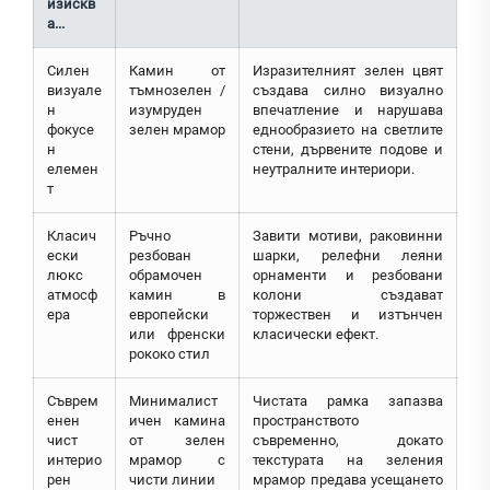
изискв
а...
Силен
Камин от
Изразителният зелен цвят
визуале
тъмнозелен /
създава силно визуално
н
изумруден
впечатление и нарушава
фокусе
зелен мрамор
еднообразието на светлите
н
стени, дървените подове и
елемен
неутралните интериори.
т
Класич
Ръчно
Завити мотиви, раковинни
ески
резбован
шарки, релефни леяни
люкс
обрамочен
орнаменти и резбовани
атмосф
камин в
колони създават
ера
европейски
торжествен и изтънчен
или френски
класически ефект.
рококо стил
Съврем
Минималист
Чистата рамка запазва
енен
ичен камина
пространството
чист
от зелен
съвременно, докато
интерио
мрамор с
текстурата на зеления
рен
чисти линии
мрамор предава усещането