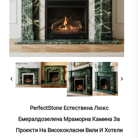
PerfectStone Естествена Люкс
Емералдозелена Мраморна Камина За
Проекти На Висококласни Вили И Хотели