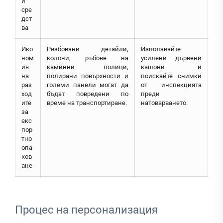
и
сре
дст
ва
Ико
Резбовани детайли,
Използвайте
ном
колони, ръбове на
усилени дървени
ия
каминни полици,
кашони и
на
полирани повърхности и
поискайте снимки
раз
големи панели могат да
от инспекцията
ход
бъдат повредени по
преди
ите
време на транспортиране.
натоварването.
за
екс
пор
тно
опа
ков
ане
Процес на персонализация