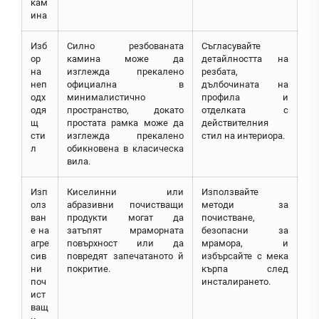
кам
ина
Изб
Силно резбованата
Съгласувайте
ор
камина може да
детайлността на
на
изглежда прекалено
резбата,
неп
официална в
дълбочината на
одх
минималистично
профила и
одя
пространство, докато
отделката с
щ
простата рамка може да
действителния
сти
изглежда прекалено
стил на интериора.
л
обикновена в класическа
вила.
Изп
Киселинни или
Използвайте
олз
абразивни почистващи
методи за
ван
продукти могат да
почистване,
е на
затъпят мраморната
безопасни за
агре
повърхност или да
мрамора, и
сив
повредят запечатаното й
избърсайте с мека
ни
покритие.
кърпа след
поч
инсталирането.
ист
ващ