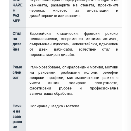
ЧАЙЕ
камината, размерите на стената, проектните
Н
чертежи, мястото за инсталация и
РАЗ
дизайнерските изисквания.
МЕР
Стил
Европейски класически, френски рококо,
на
неокласически, съвременен минималистичен,
диза
съвременен луксозен, новокитайски, вдъхновен
йна
от дзен, ваби-саби, естествен стил и
персонализиран дизайн.
Реме
Ръчно резбоване, спираловидни мотиви, мотиви
слен
на раковини, резбовани колони, релефни
ост
леярски профили, минималистични рамки с
чисти линии, полирани повърхности,
фасетирани ръбове и професионална
запечатваща обработка.
Начи
Полирана / Гладка / Матова
н на
завъ
ршва
не