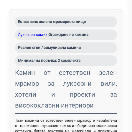
Естествено зелено мраморно огнище
Луксозен камък
Ограждане на камина
Реален огън / симулирана камина
Минимална поръчка: 2 комплекта
Камин от естествен зелен
мрамор за луксозни вили,
хотели и проекти за
висококласни интериори
Тази камина от естествен зелен мрамор е изработена
от премиален луксозен камък и обединява класическа
естетика, богата текстура на материала и практична