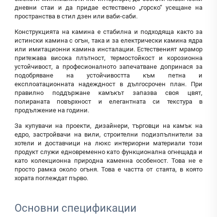
дневни стаи и да придае естествено „горско“ усещане на
пространства в стил дзен или ваби-саби.
Конструкцията на камина е стабилна и подходяща както за
истински камина с огън, така и за електрически камина ядра
или имитационни камина инсталации. Естественият мрамор
притежава висока плътност, термостойкост и корозионна
устойчивост, а професионалното запечатване допринася за
подобряване на устойчивостта към петна и
експлоатационната надеждност в дългосрочен план. При
правилно поддържане камъкът запазва своя цвят,
полираната повърхност и елегантната си текстура в
продължение на години.
За купувачи на проекти, дизайнери, търговци на камък на
едро, застройвачи на вили, строителни подизпълнители за
хотели и доставчици на люкс интериорни материали този
продукт служи едновременно като функционална огнещада и
като колекционна природна каменна особеност. Това не е
просто рамка около огъня. Това е частта от стаята, в която
хората поглеждат първо.
Основни спецификации