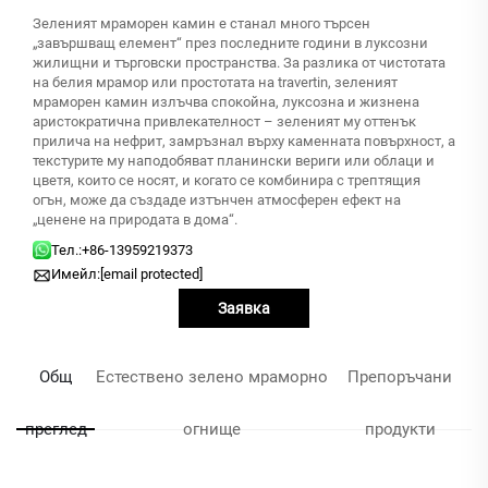
Зеленият мраморен камин е станал много търсен
„завършващ елемент“ през последните години в луксозни
жилищни и търговски пространства. За разлика от чистотата
на белия мрамор или простотата на travertin, зеленият
мраморен камин излъчва спокойна, луксозна и жизнена
аристократична привлекателност – зеленият му оттенък
прилича на нефрит, замръзнал върху каменната повърхност, а
текстурите му наподобяват планински вериги или облаци и
цветя, които се носят, и когато се комбинира с трептящия
огън, може да създаде изтънчен атмосферен ефект на
„ценене на природата в дома“.
Тел.:
+86-13959219373
Имейл:
[email protected]
Заявка
Общ
Естествено зелено мраморно
Препоръчани
преглед
огнище
продукти