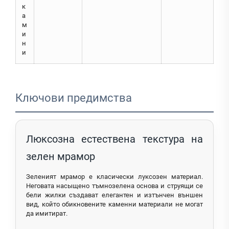
к
а
м
и
н
и
Ключови предимства
Люксозна естествена текстура на
зелен мрамор
Зеленият мрамор е класически луксозен материал.
Неговата насыщено тъмнозелена основа и струящи се
бели жилки създават елегантен и изтънчен външен
вид, който обикновените каменни материали не могат
да имитират.