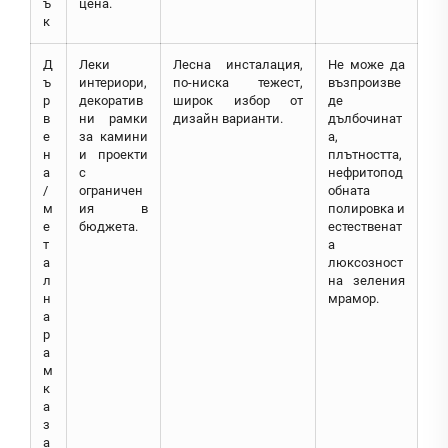
ъ
цена.
к
Д
Леки
Лесна инсталация,
Не може да
ъ
интериори,
по-ниска тежест,
възпроизве
р
декоратив
широк избор от
де
в
ни рамки
дизайн варианти.
дълбочинат
е
за камини
а,
н
и проекти
плътността,
а
с
нефритопод
/
ограничен
обната
м
ия в
полировка и
е
бюджета.
естественат
т
а
а
люксозност
л
на зеления
н
мрамор.
а
р
а
м
к
а
з
а