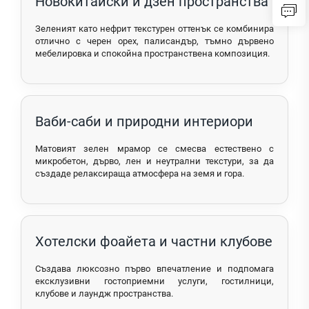
Новокитайски и дзен пространства
Зеленият като нефрит текстурен оттенък се комбинира
отлично с черен орех, палисандър, тъмно дървено
мебелировка и спокойна пространствена композиция.
Ваби-саби и природни интериори
Матовият зелен мрамор се смесва естествено с
микробетон, дърво, лен и неутрални текстури, за да
създаде релаксираща атмосфера на земя и гора.
Хотелски фоайета и частни клубове
Създава люксозно първо впечатление и подпомага
ексклузивни гостоприемни услуги, гостилници,
клубове и лаундж пространства.