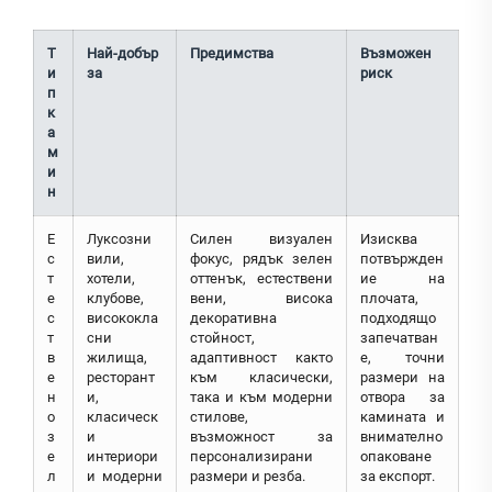
Т
Най-добър
Предимства
Възможен
и
за
риск
п
к
а
м
и
н
Е
Луксозни
Силен визуален
Изисква
с
вили,
фокус, рядък зелен
потвържден
т
хотели,
оттенък, естествени
ие на
е
клубове,
вени, висока
плочата,
с
висококла
декоративна
подходящо
т
сни
стойност,
запечатван
в
жилища,
адаптивност както
е, точни
е
ресторант
към класически,
размери на
н
и,
така и към модерни
отвора за
о
класическ
стилове,
камината и
з
и
възможност за
внимателно
е
интериори
персонализирани
опаковане
л
и модерни
размери и резба.
за експорт.