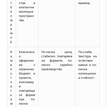
т
стаи и
мрамор.
б
елегантни
я
жилищни
л
пространс
м
тва.
р
а
м
о
р
К
Класическ
По-ниска цена,
По-слаба
а
о
стабилно повтаряне
текстура на
м
оформлен
на формите, по-
естествен
и
ие с
лесно серийно
камък и по-
н
ограничен
производство.
ниска
о
бюджет и
колекционн
т
проекти,
а стойност.
л
изискващ
и
и
т
повтарящи
к
се форми
а
при по-
м
ниска