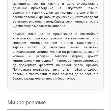
функционалност на камина в едно висококласно
домашно произведение на изкуството. Тъмно-
зеленият и горски зелен фон са преплетени с бели,
светло-зелени и кремави текучи жилки, които създават
естествен рисунък, наподобяващ реки, жилки в гората
и движение в маслената живопис.
Камина може да се произвежда в европейски
класически, френски рококо, неокласически или
модерни минималистични стилове. Класическите
версии могат да включват ръчно изрязани
спираловидни мотиви, мотиви на раковини, изрязани
колони и релефни леярски форми, докато
минималистичните дизайн използват чисти линии, за
да подчертаят красотата на самия зелен мрамор.
Полираната повърхност има топъл нефритоподобен
блясък, а фасетирани ръбове помагат да се постигне
баланс между елегантност и безопасност.
Микро резюме