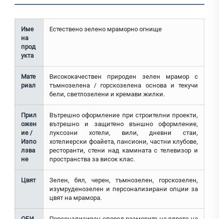
Име
Естествено зелено мраморно огнище
на
прод
укта
Мате
Висококачествен природен зелен мрамор с
риал
тъмнозелена / горскозелена основа и текучи
бели, светлозелени и кремави жилки.
Прил
Вътрешно оформление при строителни проекти,
ожен
вътрешно и защитено външно оформление,
ие /
луксозни хотели, вили, дневни стаи,
Изпо
хотелиерски фоайета, пансиони, частни клубове,
лзва
ресторанти, стени над камината с телевизор и
не
пространства за висок клас.
Цвят
Зелен, бял, черен, тъмнозелен, горскозелен,
изумруденозелен и персонализирани опции за
цвят на мрамора.
ОБИ
Персонализиран според размерите на ядрото на