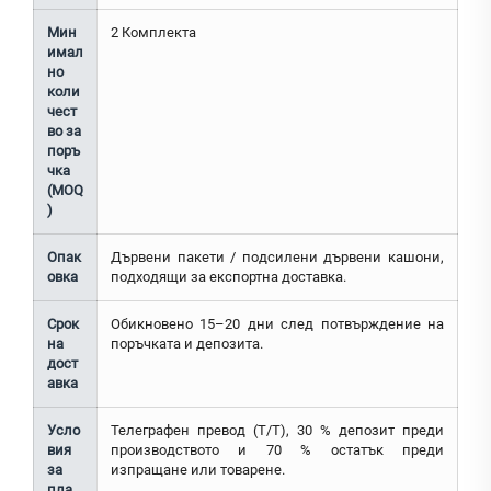
Мин
2 Комплекта
имал
но
коли
чест
во за
поръ
чка
(MOQ
)
Опак
Дървени пакети / подсилени дървени кашони,
овка
подходящи за експортна доставка.
Срок
Обикновено 15–20 дни след потвърждение на
на
поръчката и депозита.
дост
авка
Усло
Телеграфен превод (T/T), 30 % депозит преди
вия
производството и 70 % остатък преди
за
изпращане или товарене.
пла