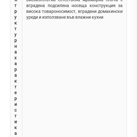
т
вградена подсилена носеща конструкция за
р
висока товароносимост, вградени домакински
у
уреди и използване във влажни кухни
к
т
у
р
н
а
х
а
р
а
к
т
е
р
и
с
т
и
к
а