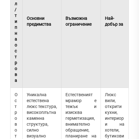
л
/
т
Основни
Възможна
Най-
и
предимства
ограничение
добър за
п
н
а
о
с
т
р
о
в
а
О
Уникална
Естественият
Люкс
с
естествена
мрамор е
вили,
т
люкс текстура,
тежък и
открити
р
високоплътна
изисква
кухни,
о
каменна
герметизация,
интериор
в
структура,
внимателно
и на
о
силно
обращение,
хотели,
т
визуално
планиране на
бутикови