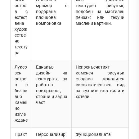
остро
мрамор с
текстурен рисунък,
в с
подбрана
подобен на мастилен
естест
плочкова
пейзаж или текучи
вена
компоновка
маслени картини.
худож
естве
на
тексту
ра
Луксо
Еднакъв
Непрекъснатият
зен
дизайн на
каменен рисунък
остро
текстурата за
създава монолитен
в с
работна
висококачествен вид
безше
повърхност,
за кухните във вили и
вно
страни и задна
хотели.
камен
част
но
изгле
ждане
Практ
Персонализир
Функционалната