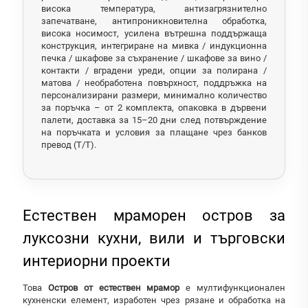
висока температура, антизагрязнително
запечатване, антипроникновителна обработка,
висока носимост, усилена вътрешна поддържаща
конструкция, интегриране на мивка / индукционна
печка / шкафове за съхранение / шкафове за вино /
контакти / вградени уреди, опции за полирана /
матова / необработена повърхност, поддръжка на
персонализирани размери, минимално количество
за поръчка – от 2 комплекта, опаковка в дървени
палети, доставка за 15–20 дни след потвърждение
на поръчката и условия за плащане чрез банков
превод (T/T).
Естествен мраморен остров за
луксозни кухни, вили и търговски
интериорни проекти
Това
Остров от естествен мрамор
е мултифункционален
кухненски елемент, изработен чрез рязане и обработка на