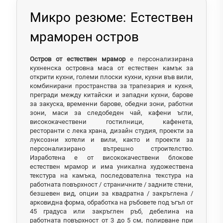
Микро резюме: Естествен
мраморен остров
Остров от естествен мрамор
е персонализирана
кухненска островна маса от естествен камък за
открити кухни, големи плоски кухни, кухни във вили,
комбинирани пространства за трапезария и кухня,
прегради между китайски и западни кухни, барове
за закуска, временни барове, обедни зони, работни
зони, маси за следобеден чай, кафени ъгли,
висококачествени гостилници, кафенета,
ресторанти с лека храна, дизайн студия, проекти за
луксозни хотели и вили, както и проекти за
персонализирано вътрешно строителство.
Изработена е от висококачествени блокове
естествен мрамор и има уникална художествена
текстура на камъка, последователна текстура на
работната повърхност / страничните / задните стени,
безшевен вид, опции за квадратна / закръглена /
арковидна форма, обработка на ръбовете под ъгъл от
45 градуса или закръглен ръб, дебелина на
работната повърхност от 3 до 5 см, полирване при