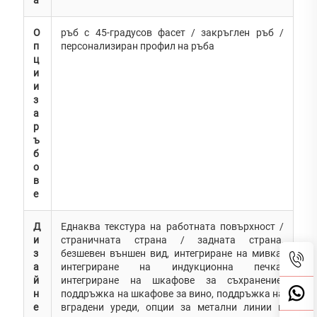
О
ръб с 45-градусов фасет / закръглен ръб /
п
персонализиран профил на ръба
ц
и
и
з
а
р
ъ
б
о
в
е
Д
Еднаква текстура на работната повърхност /
и
страничната страна / задната страна,
з
безшевен външен вид, интегриране на мивка,
а
интегриране на индукционна печка,
й
интегриране на шкафове за съхранение,
н
поддръжка на шкафове за вино, поддръжка на
е
вградени уреди, опции за метални линии и