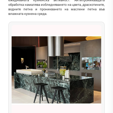
ежедневната кухненска активност. Антипроникващата
обработка намалява избледняването на цвета, драскотините,
водните петна и проникването на маслени петна във
влажната кухнена среда.