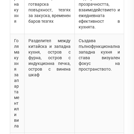
на
готварска
прозрачността,
ку
повърхност, тезгях
взаимодействието и
хн
за закуска, временен
ежедневната
я
баров тезгях
ефективност в
кухнята.
Го
Разделител между
Създава
ля
китайска и западна
пълнофункционална
ма
кухня, остров с
западна кухня и
ку
фурна, остров с
става визуален
хн
индукционна печка,
фокус на
я
остров с винена
пространството.
за
шкаф
ап
ар
та
ме
нт
ил
и
ви
ла