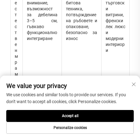
е
внимание,
битова
търговск
с
възможност
техника,
и
т
за дебелина
потвърждение
витрини,
е
3–5 см,
на ръбовете и
френски
с
гъвкаво
опаковане,
лек люкс
т
функционално
безопасно за
и
в
интегриране
износ
модерни
е
интериор
н
и
м
р
а
м
о
We value your privacy
р
We use cookies and similar tools to provide our services. If you
Г
Висока
Често по-
Кухни,
don't want to accept all cookies, click Personalize cookies.
р
твърдост и
малко
ориентир
а
практична
художествени
ани към
Accept all
н
издръжливост
и по-малко
издръжл
и
за употреба в
изтънчени по
ивост,
Personalize cookies
т
кухня
отношение на
традицио
е
визуалното
нни