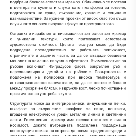
подбрани блокове естествен мрамор. Обикновено се поставя
в центъра на кухнята и служи като платформа за готвене,
подготовката на храна, съхранение, хранене и социално
взаимодействие. За кухнени проекти от висок клас той също
служи като основен визуален фокус на пространството.
Островът е изработен от висококачествен естествен мрамор
с уникални текстури, които притежават естествена
художествена стойност. Цялата текстура може да бъде
подредена последователно по работната повърхност,
страничните и задните части, за да се създаде безшевна
монолитна каменна визуална ефектност. Възможностите за
ръбове включват 45-градусов фасет, закръглен ръб и
персонализирани детайли на ръбовете. Повърхността е
подложена на полировка при висока температура и
антизагрязнително запечатване, за да се постигне баланс
между прозрачен блясък, издръжливост, лесно почистване и
практичност за употреба в кухня.
Структурата може да интегрира мивки, индукционни печки,
шкафове за съхранение, шкафове за вино, контакти,
вградени електрически уреди, метални линии и светлинни
ленти. Естественият мрамор има висока плътност и силна
носимост, докато вътрешната подсилена поддържаща
конструкция помага на острова да поема вградените уреди и