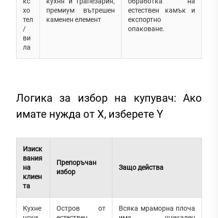
кс
кухня и трапезария,
обработка на
хо
премиум вътрешен
естествен камък и
тел
каменен елемент
експортно
/
опаковане.
ви
ла
Логика за избор на купувач: Ако
имате нужда от X, изберете Y
Изиск
вания
Препоръчан
на
Защо действа
избор
клиен
та
Кухне
Остров от
Всяка мраморна плоча
нски
естествен
има уникален