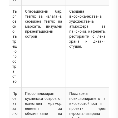
Тъ
Операционен бар,
Създава
рг
тезгях за излагане,
висококачествена
ов
сервизен тезгях на
художествена
ск
марката, визуален
атмосфера за
о
презентационен
пансиони, кафенета,
въ
остров
ресторанти с лека
тр
храна и дизайн
еш
студия.
но
пр
ос
тр
ан
ст
во
Пр
Персонализиран
Поддържа
ое
кухненски остров от
позиционирането на
кт
естествен мрамор,
високостойностни
за
елемент за
проекти чрез
лю
обединяване на
персонализирана