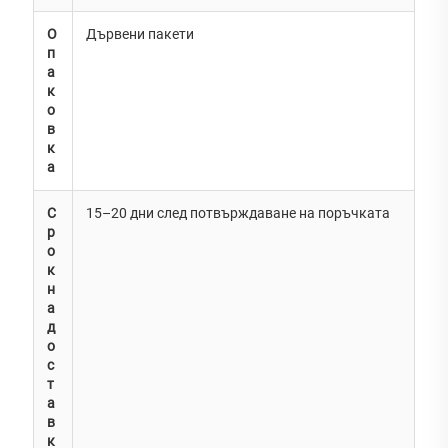
О
Дървени пакети
п
а
к
о
в
к
а
С
15–20 дни след потвърждаване на поръчката
р
о
к
н
а
д
о
с
т
а
в
к