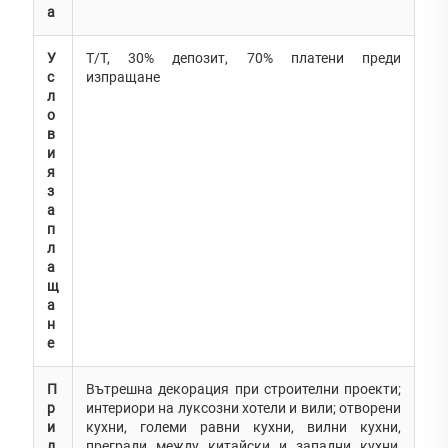
а
У
T/T, 30% депозит, 70% платени преди
с
изпращане
л
о
в
и
я
з
а
п
л
а
щ
а
н
е
П
Вътрешна декорация при строителни проекти;
р
интериори на луксозни хотели и вили; отворени
и
кухни, големи равни кухни, вилни кухни,
л
прегради между китайски и западни кухни,