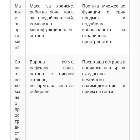
Ма
Маса за хранене,
Постига множество
лъ
работна зона, маса
функции с един
к
за следобеден чай,
предмет и
ап
компактен
подобрява
ар
многофункционален
използването на
та
остров
ограничено
ме
пространство.
нт
Со
Барова тезгях,
Превръща острова в
ци
кафенска зона,
социален център за
ал
остров с високи
ежедневно
но
столове,
семейство
до
неформална зона за
взаимодействие и
ма
събиране
прием на гости.
шн
о
пр
ос
тр
ан
ст
во