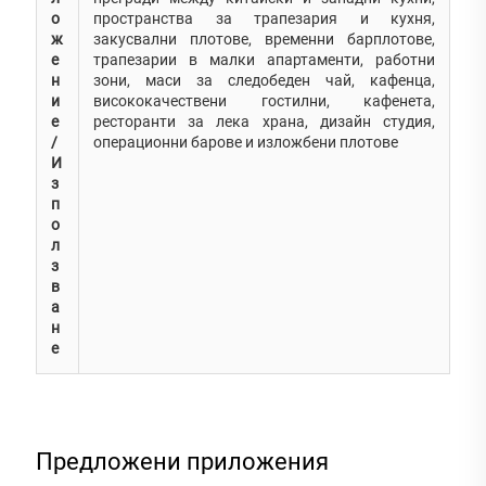
о
пространства за трапезария и кухня,
ж
закусвални плотове, временни барплотове,
е
трапезарии в малки апартаменти, работни
н
зони, маси за следобеден чай, кафенца,
и
висококачествени гостилни, кафенета,
е
ресторанти за лека храна, дизайн студия,
/
операционни барове и изложбени плотове
И
з
п
о
л
з
в
а
н
е
Предложени приложения