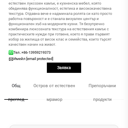
естествен луксозен камък, е кухненска мебел, която
обединява функционалност, естетика и висококачествена
текстура. Отдавна вече е надминала ролята си като просто
работна повърхност и е станала визуален център и
функционален хъб на модерните кухни. Тя безупречно
комбинира люксозната текстура на естествения камък с
практическите нужди при готвене, което я прави първият
избор за жилища от висок клас и семейства, които търсят
качествен начин на живот.
Тел.:
+86-13959219373
Имейл:
[email protected]
Заявка
Общ
Остров от естествен
Препоръчани
преглед
мрамор
продукти