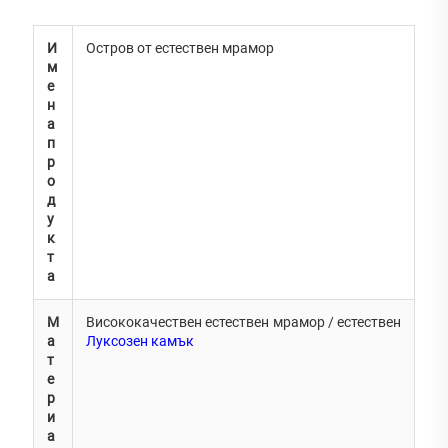
И
Остров от естествен мрамор
м
е
н
а
п
р
о
д
у
к
т
а
М
Висококачествен естествен мрамор / естествен
а
Луксозен камък
т
е
р
и
а