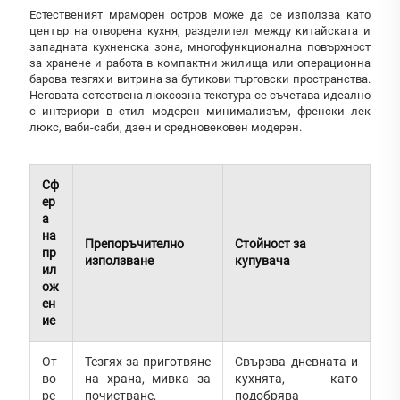
Естественият мраморен остров може да се използва като
център на отворена кухня, разделител между китайската и
западната кухненска зона, многофункционална повърхност
за хранене и работа в компактни жилища или операционна
барова тезгях и витрина за бутикови търговски пространства.
Неговата естествена люксозна текстура се съчетава идеално
с интериори в стил модерен минимализъм, френски лек
люкс, ваби-саби, дзен и средновековен модерен.
Сф
ер
а
на
Препоръчително
Стойност за
пр
използване
купувача
ил
ож
ен
ие
От
Тезгях за приготвяне
Свързва дневната и
во
на храна, мивка за
кухнята, като
ре
почистване,
подобрява