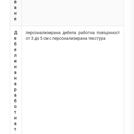
в
а
н
е
Д
персонализирана дебела работна повърхност
е
от 3 до 5 см с персонализирана текстура
б
е
л
и
н
а
н
а
р
а
б
о
т
н
а
т