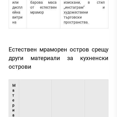
или
барова маса
изискани, в стил
диспл
от естествен
„инстаграм“ и
ейна
мрамор
художествени
витри
търговски
на
пространства.
Естествен мраморен остров срещу
други материали за кухненски
острови
М
а
т
е
р
и
а