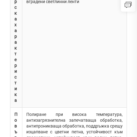
р
вградени светлинни ленти
с
к
а
х
а
р
а
к
т
е
р
и
с
т
и
к
а
П
Полиране при висока температура,
о
антизагрязнителна запечатваща обработка,
в
антипроникваща обработка, поддръжка срещу
ъ
изцапване с цветни петна, устойчивост към