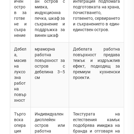
ичен
ан остров с
интеграция подпомага
остро
мивка,
подготовката на храна,
в за
индукционна
почистването,
готве
печка, шкаф за
готвенето, сервирането
не и
съхранение и
и съхранението в един-
съхра
поддръжка за
единствен остров.
нение
винен шкаф
Дебел
мраморна
Дебелата работна
а,
работна
повърхност предава
масив
повърхност за
тежък и издръжлив
на
остров с
ефект, подходящ за
луксо
дебелина 3–5
премиум кухненски
зна
см
проекти.
работ
на
повър
хност
Търго
Индивидуален
Текстурата на
вска
дисплейен
естествения камък
опера
остров или
подобрява имиджа на
ция
работна
бранда и отговаря на