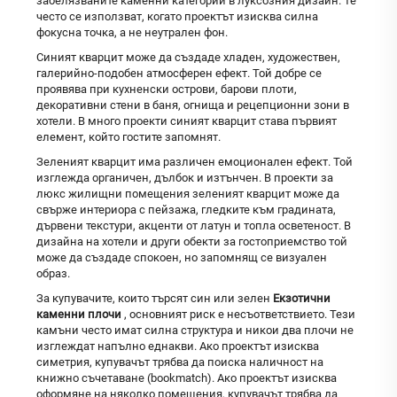
забелязваните каменни категории в луксозния дизайн. Те
често се използват, когато проектът изисква силна
фокусна точка, а не неутрален фон.
Синият кварцит може да създаде хладен, художествен,
галерийно-подобен атмосферен ефект. Той добре се
проявява при кухненски острови, барови плоти,
декоративни стени в баня, огнища и рецепционни зони в
хотели. В много проекти синият кварцит става първият
елемент, който гостите запомнят.
Зеленият кварцит има различен емоционален ефект. Той
изглежда органичен, дълбок и изтънчен. В проекти за
люкс жилищни помещения зеленият кварцит може да
свърже интериора с пейзажа, гледките към градината,
дървени текстури, акценти от латун и топла осветеност. В
дизайна на хотели и други обекти за гостоприемство той
може да създаде спокоен, но запомнящ се визуален
образ.
За купувачите, които търсят син или зелен
Екзотични
каменни плочи
, основният риск е несъответствието. Тези
камъни често имат силна структура и никои два плочи не
изглеждат напълно еднакви. Ако проектът изисква
симетрия, купувачът трябва да поиска наличност на
книжно съчетаване (bookmatch). Ако проектът изисква
оформяне на няколко помещения, купувачът трябва да