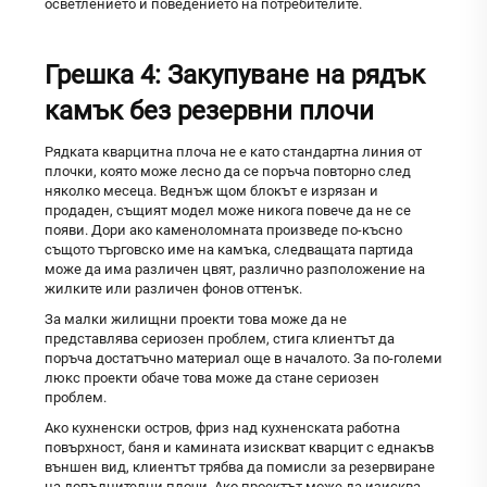
осветлението и поведението на потребителите.
Грешка 4: Закупуване на рядък
камък без резервни плочи
Рядката кварцитна плоча не е като стандартна линия от
плочки, която може лесно да се поръча повторно след
няколко месеца. Веднъж щом блокът е изрязан и
продаден, същият модел може никога повече да не се
появи. Дори ако каменоломната произведе по-късно
същото търговско име на камъка, следващата партида
може да има различен цвят, различно разположение на
жилките или различен фонов оттенък.
За малки жилищни проекти това може да не
представлява сериозен проблем, стига клиентът да
поръча достатъчно материал още в началото. За по-големи
люкс проекти обаче това може да стане сериозен
проблем.
Ако кухненски остров, фриз над кухненската работна
повърхност, баня и камината изискват кварцит с еднакъв
външен вид, клиентът трябва да помисли за резервиране
на допълнителни плочи. Ако проектът може да изисква