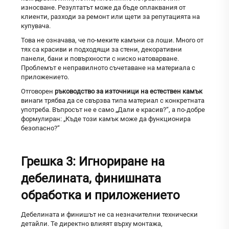
износване. Резултатът може да бъде оплаквания от
клиенти, разходи за ремонт или щети за репутацията на
купувача.
Това не означава, че по-меките камъни са лоши. Много от
тях са красиви и подходящи за стени, декоративни
панели, бани и повърхности с ниско натоварване.
Проблемът е неправилното съчетаване на материала с
приложението.
Отговорен
ръководство за източници на естествен камък
винаги трябва да се свързва типа материал с конкретната
употреба. Въпросът не е само „Дали е красив?“, а по-добре
формулиран: „Къде този камък може да функционира
безопасно?“
Грешка 3: Игнориране на
дебелината, финишната
обработка и приложението
Дебелината и финишът не са незначителни технически
детайли. Те директно влияят върху монтажа,