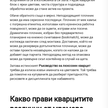
асортимента си в изложбената си зала. Рядък кварцитен
блок с ярки цветове, чиста структура и подходяща
обработка може да стане актив на проекта.
Обаче обратното също е вярно. Неподходящият плочник
може да има сериозни последици. Плочник от мек камък
с погрешна етикетка, използван като кухненска работна
повърхност, може да се оцвети, изтрави или посече.
Драматичен плочник, избран без предварително
планиране на книжно съчетаване (bookmatch), може да
изглежда хаотичен след монтажа. Доставчик, който не
може да резервира допълнителни плочници, може да
остави проекта незавършен, когато се наложи да се
добавят още парчета. Неподходящ метод на опаковка
може да превърне скъп контейнер в случай на щета.
Затова истинският
Ръководство за люксозен кварцит
трябва да излиза извън имената на цветовете. Той трябва
да помогне на купувачите да разберат пригодността,
рисковете и дисциплината при набавянето.
Какво прави кварцитите