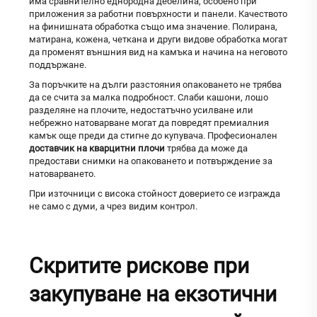
има сравнително еднородна дебелина, особено при
приложения за работни повърхности и панели. Качеството
на финишната обработка също има значение. Полирана,
матирана, кожена, четкана и други видове обработка могат
да променят външния вид на камъка и начина на неговото
поддържане.
За поръчките на дълги разстояния опаковането не трябва
да се счита за малка подробност. Слаби кашони, лошо
разделяне на плочите, недостатъчно усилване или
небрежно натоварване могат да повредят премиалния
камък още преди да стигне до купувача. Професионален
доставчик на кварцитни плочи
трябва да може да
предостави снимки на опаковането и потвърждение за
натоварването.
При източници с висока стойност доверието се изгражда
не само с думи, а чрез видим контрол.
Скритите рискове при
закупуване на екзотични