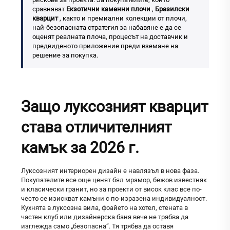
сравняват
Екзотични каменни плочи
,
Бразилски
кварцит
, както и премиални колекции от плочи,
най-безопасната стратегия за набавяне е да се
оценят реалната плоча, процесът на доставчик и
предвиденото приложение преди вземане на
решение за покупка.
Защо луксозният кварцит
става отличителният
камък за 2026 г.
Луксозният интериорен дизайн е навлязъл в нова фаза.
Покупателите все още ценят бял мрамор, бежов известняк
и класически гранит, но за проекти от висок клас все по-
често се изискват камъни с по-изразена индивидуалност.
Кухнята в луксозна вила, фоайето на хотел, стената в
частен клуб или дизайнерска баня вече не трябва да
изглежда само „безопасна“. Тя трябва да оставя