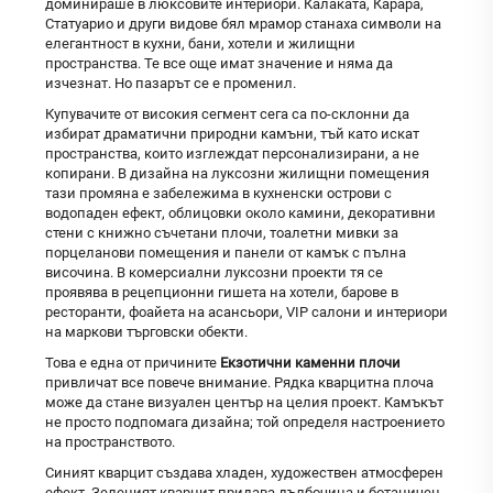
доминираше в люксовите интериори. Калаката, Карара,
Статуарио и други видове бял мрамор станаха символи на
елегантност в кухни, бани, хотели и жилищни
пространства. Те все още имат значение и няма да
изчезнат. Но пазарът се е променил.
Купувачите от високия сегмент сега са по-склонни да
избират драматични природни камъни, тъй като искат
пространства, които изглеждат персонализирани, а не
копирани. В дизайна на луксозни жилищни помещения
тази промяна е забележима в кухненски острови с
водопаден ефект, облицовки около камини, декоративни
стени с книжно съчетани плочи, тоалетни мивки за
порцеланови помещения и панели от камък с пълна
височина. В комерсиални луксозни проекти тя се
проявява в рецепционни гишета на хотели, барове в
ресторанти, фоайета на асансьори, VIP салони и интериори
на маркови търговски обекти.
Това е една от причините
Екзотични каменни плочи
привличат все повече внимание. Рядка кварцитна плоча
може да стане визуален център на целия проект. Камъкът
не просто подпомага дизайна; той определя настроението
на пространството.
Синият кварцит създава хладен, художествен атмосферен
ефект. Зеленият кварцит придава дълбочина и ботаничен