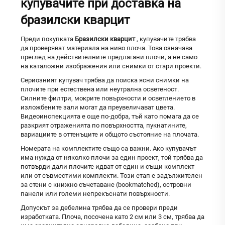
купувачите при доставка на
бразилски кварцит
Преди покупката
Бразилски кварцит
, купувачите трябва
да проверяват материала на ниво плоча. Това означава
преглед на действителните предлагани плочи, а не само
на каталожни изображения или снимки от стари проекти.
Сериозният купувач трябва да поиска ясни снимки на
плочите при естествена или неутрална осветеност.
Силните филтри, мокрите повърхности и осветлението в
изложбените зали могат да преувеличават цвета.
Видеоинспекцията е още по-добра, тъй като помага да се
разкрият отраженията по повърхността, пукнатините,
вариациите в оттенъците и общото състояние на плочата.
Номерата на комплектите също са важни. Ако купувачът
има нужда от няколко плочи за един проект, той трябва да
потвърди дали плочите идват от един и същи комплект
или от съвместими комплекти. Този етап е задължителен
за стени с книжно съчетаване (bookmatched), островни
панели или големи непрекъснати повърхности.
Допускът за дебелина трябва да се провери преди
изработката. Плоча, посочена като 2 см или 3 см, трябва да