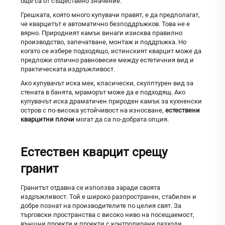
още са от съществено значение.
Грешката, която много купувачи правят, е да предполагат,
че кварцитът е автоматично безподдръжков. Това не е
вярно. Природният камък винаги изисква правилно
производство, запечатване, монтаж и поддръжка. Но
когато се избере подходящо, истинският кварцит може да
предложи отлично равновесие между естетичния вид и
практическата издръжливост.
Ако купувачът иска мек, класически, скулптурен вид за
стената в банята, мраморът може да е подходящ. Ако
купувачът иска драматичен природен камък за кухненски
остров с по-висока устойчивост на износване,
естествени
кварцитни плочи
могат да са по-добрата опция.
Естествен кварцит срещу
гранит
Гранитът отдавна се използва заради своята
издръжливост. Той е широко разпространен, стабилен и
добре познат на производителите по целия свят. За
търговски пространства с високо ниво на посещаемост,
външни проекти и проекти с контролирани разходи