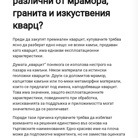
различни от мрамора,
гранита и изкуствения
кварц?
Преди да закупят премиален кварцит, купувачите трябва
ясно да разберат едно нещо: не всеки камък, продаван
като кварцит, има еднакви експлоатационни
характеристики.
Думата „кварцит“ понякога се използва нестрого на
пазара на камъни. Някои материали са истински
геоложки кварцити. Други са доломитов мрамор,
калцитови камъни или по-меки метаморфни материали,
които се предлагат под имена, наподобяващи кварцит.
Това има значение, защото експлоатационните
характеристики, поведението при обработка,
изискванията за поддръжка и приложимостта могат
значително да се различават.
Поради тази причина купувачите трябва да избягват
вземането на решения единствено въз основа на
търговските наименования. Едно красиво име на плоча
може да подпомогне маркетинга, но не замества оценката