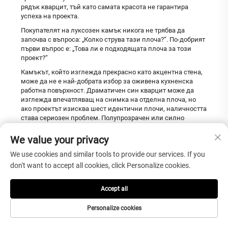
рядък кварцит, тъй като самата красота не гарантира
успеха на проекта.
Покупателят на луксозен камък никога не трябва да
започва с въпроса: „Колко струва тази плоча?“. По-добрият
първи въпрос е: „Това ли е подходящата плоча за този
проект?“
Камъкът, който изглежда прекрасно като акцентна стена,
може да не е най-добрата избор за оживена кухненска
работна повърхност. Драматичен син кварцит може да
изглежда впечатляващ на снимка на отделна плоча, но
ако проектът изисква шест идентични плочи, наличността
става сериозен проблем. Полупрозрачен или силно
венозен материал може да е идеален за подсветена стена,
но е труден за използване в множество отрязани части
We value your privacy
без внимателно планиране на подреждането.
We use cookies and similar tools to provide our services. If you
Затова покупателите трябва да разглеждат набавянето на
don't want to accept all cookies, click Personalize cookies.
кварцит като поредица от решения, а не като прост
търсене на продукт.
Accept all
Стъпка 1: Определете
Personalize cookies