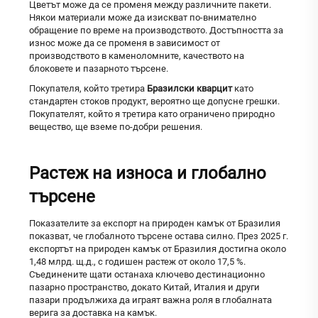
Цветът може да се променя между различните пакети.
Някои материали може да изискват по-внимателно
обращение по време на производството. Достъпността за
износ може да се променя в зависимост от
производството в каменоломните, качеството на
блоковете и пазарното търсене.
Покупателя, който третира
Бразилски кварцит
като
стандартен стоков продукт, вероятно ще допусне грешки.
Покупателят, който я третира като ограничено природно
вещество, ще вземе по-добри решения.
Растеж на износа и глобално
търсене
Показателите за експорт на природен камък от Бразилия
показват, че глобалното търсене остава силно. През 2025 г.
експортът на природен камък от Бразилия достигна около
1,48 млрд. щ.д., с годишен растеж от около 17,5 %.
Съединените щати останаха ключево дестинационно
пазарно пространство, докато Китай, Италия и други
пазари продължиха да играят важна роля в глобалната
верига за доставка на камък.