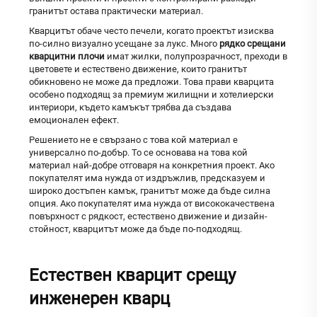
гранитът остава практически материал.
Кварцитът обаче често печели, когато проектът изисква
по-силно визуално усещане за лукс. Много
рядко срещани
кварцитни плочи
имат жилки, полупрозрачност, преходи в
цветовете и естествено движение, които гранитът
обикновено не може да предложи. Това прави кварцита
особено подходящ за премиум жилищни и хотелиерски
интериори, където камъкът трябва да създава
емоционален ефект.
Решението не е свързано с това кой материал е
универсално по-добър. То се основава на това кой
материал най-добре отговаря на конкретния проект. Ако
покупателят има нужда от издръжлив, предсказуем и
широко достъпен камък, гранитът може да бъде силна
опция. Ако покупателят има нужда от висококачествена
повърхност с рядкост, естествено движение и дизайн-
стойност, кварцитът може да бъде по-подходящ.
Естествен кварцит срещу
инженерен кварц