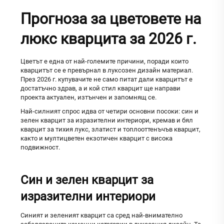
Прогноза за цветовете на
люкс кварцита за 2026 г.
Цветът е една от най-големите причини, поради които
кварцитът се е превърнал в луксозен дизайн материал.
През 2026 г. купувачите не само питат дали кварцитът е
достатъчно здрав, а и кой стил кварцит ще направи
проекта актуален, изтънчен и запомнящ се.
Най-силният спрос идва от четири основни посоки: син и
зелен кварцит за изразителни интериори, кремав и бял
кварцит за тихия лукс, златист и топлооттенъчъв кварцит,
както и мултицветен екзотичен кварцит с висока
подвижност.
Син и зелен кварцит за
изразителни интериори
Синият и зеленият кварцит са сред най-внимателно