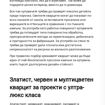
изглежда луксозно, без да е агресивен. Той може да
подкрепя целия интериор, вместо да го доминира.
Все пак купувачите трябва да проверят няколко детайла
преди поръчка. Светлите кварцити могат да показват по-
ясно линиите от смола, естествените пукнатини или
вариациите в оттенъците в сравнение с по-тъмните
камъни. За употреба като работна повърхност купувачите
трябва да потвърдят типа повърхностна обработка,
препоръчителните методи за герметизиране, дебелината
и пригодността за фабрикация. За употреба на стени те
трябва да проверят дали плочата има достатъчна
непрекъснатост на рисунка за желаното разположение.
При правилен подбор кремавият кварцит може да бъде
един от най-безопасните луксозни камъни за купувачи,
които търсят дългосрочна дизайн-стойност.
Златист, червен и мултицветен
кварцит за проекти с ултра-
люкс класа
Златистият, червеният, оранжевият, лилавият и