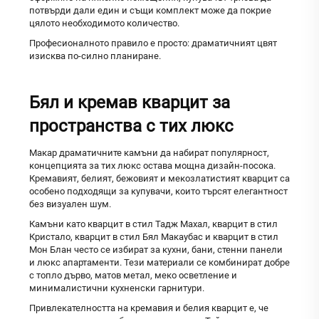
потвърди дали един и същи комплект може да покрие
цялото необходимото количество.
Професионалното правило е просто: драматичният цвят
изисква по-силно планиране.
Бял и кремав кварцит за
пространства с тих люкс
Макар драматичните камъни да набират популярност,
концепцията за тих люкс остава мощна дизайн-посока.
Кремавият, белият, бежовият и мекозлатистият кварцит са
особено подходящи за купувачи, които търсят елегантност
без визуален шум.
Камъни като кварцит в стил Тадж Махал, кварцит в стил
Кристало, кварцит в стил Бял Макаубас и кварцит в стил
Мон Блан често се избират за кухни, бани, стенни панели
и люкс апартаменти. Тези материали се комбинират добре
с топло дърво, матов метал, меко осветление и
минималистични кухненски гарнитури.
Привлекателността на кремавия и белия кварцит е, че