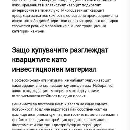
лукс. Кремавият и златистият кварцит подкрепят
интериорите на тихия лукс. Многоцветният кварцит
превръща всяка повърхност в естествено произведение на
изкуството. За дизайнери този спектър предлага по-широк
творчески речник в сравнение с много традиционни
категории камъни.
Защо купувачите разглеждат
кварцитите като
инвестиционен материал
Профессионалните купувачи не набавят рядък кварцит
само заради впечатляващия му външен вид. Избират го,
защото подходящият материал може да увеличи
възприеманата стойност на един проект.
Решението за луксозен камък засяга не само самата
повърхност. То влияе върху това как собственикът на
жилище възприема кухнята, как гостите на хотел запомнят
фоайето, как един застройщик представя премиален
апартамент и как един дистрибутор диференцира