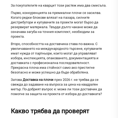
За покупателите на кварцит този растеж има два смисъла.
Първо, конкуренцията за премиални плочи се засилва.
Когато редки блокове влязат на пазара, силните
дистрибутори и купувачите за проекти могат бързо да
резервират материала. Твърде дълго чакане може да
означава загуба на точния комплект, необходим за
проекта.
Второ, способността на доставчика става по-важна. С
увеличаването на международното търсене, купувачите
имат нужда от партньори, които могат да управляват
избора, инспекцията, опаковането, документацията и
доставката с професионална последователност.
Прекрасна плоча има стойност само ако пристигне
безопасно и може успешно да бъде обработена.
Затова
Доставка на плочи
през 2026 г. не трябва да се
свежда до задаване на въпроса за цена на квадратен
метър. По-добрият въпрос е: може ли този доставчик да
помогне за защита на проекта от избора до доставката?
Какво трябва да проверят