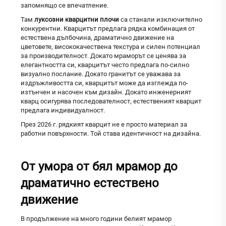
запомнящо се впечатление.
Там
луксозни кварцитни плочи
са станали изключително
конкурентни. Кварцитът предлага рядка комбинация от
естествена дълбочина, драматично движение на
цветовете, висококачествена текстура и силен потенциал
за производителност. Докато мраморът се ценява за
елегантността си, кварцитът често предлага по-силно
визуално послание. Докато гранитът се уважава за
издръжливостта си, кварцитът може да изглежда по-
изтънчен и насочен към дизайн. Докато инженерният
кварц осигурява последователност, естественият кварцит
предлага индивидуалност.
През 2026 г. рядкият кварцит не е просто материал за
работни повърхности. Той става идентичност на дизайна.
От умора от бял мрамор до
драматично естествено
движение
В продължение на много години белият мрамор