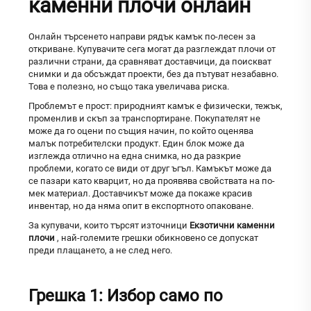
каменни плочи онлайн
Онлайн търсенето направи рядък камък по-лесен за
откриване. Купувачите сега могат да разглеждат плочи от
различни страни, да сравняват доставчици, да поискват
снимки и да обсъждат проекти, без да пътуват незабавно.
Това е полезно, но също така увеличава риска.
Проблемът е прост: природният камък е физически, тежък,
променлив и скъп за транспортиране. Покупателят не
може да го оцени по същия начин, по който оценява
малък потребителски продукт. Един блок може да
изглежда отлично на една снимка, но да разкрие
проблеми, когато се види от друг ъгъл. Камъкът може да
се пазари като кварцит, но да проявява свойствата на по-
мек материал. Доставчикът може да покаже красив
инвентар, но да няма опит в експортното опаковане.
За купувачи, които търсят източници
Екзотични каменни
плочи
, най-големите грешки обикновено се допускат
преди плащането, а не след него.
Грешка 1: Избор само по