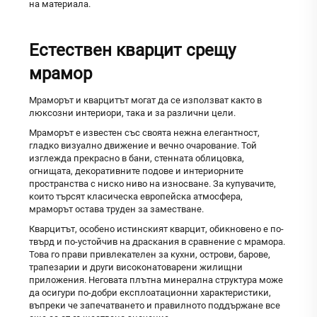
на материала.
Естествен кварцит срещу
мрамор
Мраморът и кварцитът могат да се използват както в
люксозни интериори, така и за различни цели.
Мраморът е известен със своята нежна елегантност,
гладко визуално движение и вечно очарование. Той
изглежда прекрасно в бани, стенната облицовка,
огнищата, декоративните подове и интериорните
пространства с ниско ниво на износване. За купувачите,
които търсят класическа европейска атмосфера,
мраморът остава труден за заместване.
Кварцитът, особено истинският кварцит, обикновено е по-
твърд и по-устойчив на драскания в сравнение с мрамора.
Това го прави привлекателен за кухни, острови, барове,
трапезарии и други високонатоварени жилищни
приложения. Неговата плътна минерална структура може
да осигури по-добри експлоатационни характеристики,
въпреки че запечатването и правилното поддържане все