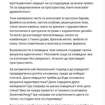
мултицветният кварцит не са подходящи за всеки проект.
Те са предназначени за пространства, които изискват
драматичност.
Тези материали често се използват в луксозни барове,
фоайета на хотели, частни клубове, рецепционни тези,
стени около камини, маси за хранене с художествено
изпълнение и централни острови с изразителен дизайн.
Те могат да изглеждат впечатляващо, когато се
комбинират с тъмно дърво, бронзов метал, мебели от
кожа, топло осветление и монтаж в големи формати.
Възможността е очевидна: тези камъни създават силна
визуална идентичност. Рисковете също са очевидни: ако
се използват без умереност, те могат да претоварят
пространството.
За купувачите най-безопасният подход е да определят
предварително ролята на камъка, преди да изберат
плочата. Дали кварцитът трябва да бъде основната
визуална характеристика? Дали подкрепя други
материали? Ще покрива ли малка повърхност или цяла
стена? Има ли нужда проектът от книжно съчетаване
(bookmatching)? Ще направи ли осветлението цвета по-
топъл, по-студен или по-отразяващ?