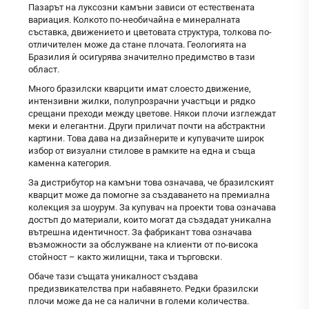
Пазарът на луксозни камъни зависи от естествената
вариация. Колкото по-необичайна е минералната
съставка, движението и цветовата структура, толкова по-
отличителен може да стане плочата. Геологията на
Бразилия ѝ осигурява значително предимство в тази
област.
Много бразилски кварцити имат слоесто движение,
интензивни жилки, полупрозрачни участъци и рядко
срещани преходи между цветове. Някои плочи изглеждат
меки и елегантни. Други приличат почти на абстрактни
картини. Това дава на дизайнерите и купувачите широк
избор от визуални стилове в рамките на една и съща
каменна категория.
За дистрибутор на камъни това означава, че бразилският
кварцит може да помогне за създаването на премиална
колекция за шоурум. За купувач на проекти това означава
достъп до материали, които могат да създадат уникална
вътрешна идентичност. За фабрикант това означава
възможности за обслужване на клиенти от по-висока
стойност – както жилищни, така и търговски.
Обаче тази същата уникалност създава
предизвикателства при набавянето. Редки бразилски
плочи може да не са налични в големи количества.