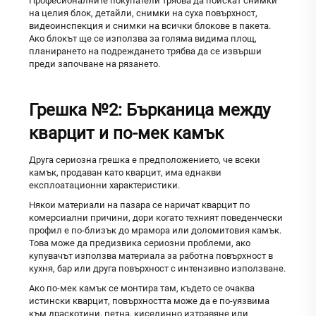
Професионалните покупатели трябва да поискат снимки
на целия блок, детайли, снимки на суха повърхност,
видеоинспекция и снимки на всички блокове в пакета.
Ако блокът ще се използва за голяма видима площ,
планирането на подреждането трябва да се извърши
преди започване на рязането.
Грешка №2: Бърканица между
кварцит и по-мек камък
Друга сериозна грешка е предположението, че всеки
камък, продаван като кварцит, има еднакви
експлоатационни характеристики.
Някои материали на пазара се наричат кварцит по
комерсиални причини, дори когато техният поведенчески
профил е по-близък до мрамора или доломитовия камък.
Това може да предизвика сериозни проблеми, ако
купувачът използва материала за работна повърхност в
кухня, бар или друга повърхност с интензивно използване.
Ако по-мек камък се монтира там, където се очаква
истински кварцит, повърхността може да е по-уязвима
към драскотини, петна, киселинно изтравяне или