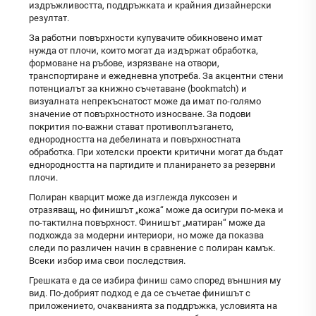
издръжливостта, поддръжката и крайния дизайнерски
резултат.
За работни повърхности купувачите обикновено имат
нужда от плочи, които могат да издържат обработка,
формоване на ръбове, изрязване на отвори,
транспортиране и ежедневна употреба. За акцентни стени
потенциалът за книжно съчетаване (bookmatch) и
визуалната непрекъснатост може да имат по-голямо
значение от повърхностното износване. За подови
покрития по-важни стават противоплъзгането,
еднородността на дебелината и повърхностната
обработка. При хотелски проекти критични могат да бъдат
еднородността на партидите и планирането за резервни
плочи.
Полиран кварцит може да изглежда луксозен и
отразяващ, но финишът „кожа“ може да осигури по-мека и
по-тактилна повърхност. Финишът „матиран“ може да
подхожда за модерни интериори, но може да показва
следи по различен начин в сравнение с полиран камък.
Всеки избор има свои последствия.
Грешката е да се избира финиш само според външния му
вид. По-добрият подход е да се съчетае финишът с
приложението, очакванията за поддръжка, условията на