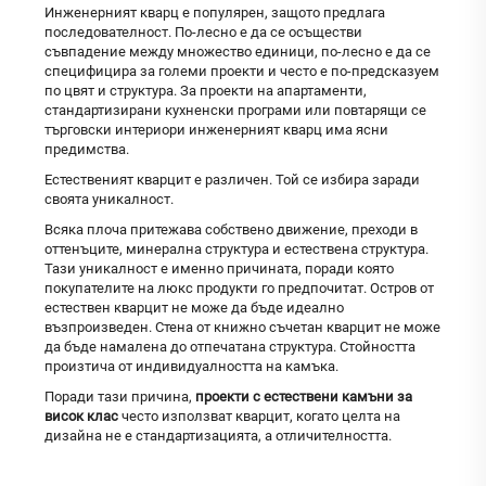
Инженерният кварц е популярен, защото предлага
последователност. По-лесно е да се осъществи
съвпадение между множество единици, по-лесно е да се
специфицира за големи проекти и често е по-предсказуем
по цвят и структура. За проекти на апартаменти,
стандартизирани кухненски програми или повтарящи се
търговски интериори инженерният кварц има ясни
предимства.
Естественият кварцит е различен. Той се избира заради
своята уникалност.
Всяка плоча притежава собствено движение, преходи в
оттенъците, минерална структура и естествена структура.
Тази уникалност е именно причината, поради която
покупателите на люкс продукти го предпочитат. Остров от
естествен кварцит не може да бъде идеално
възпроизведен. Стена от книжно съчетан кварцит не може
да бъде намалена до отпечатана структура. Стойността
произтича от индивидуалността на камъка.
Поради тази причина,
проекти с естествени камъни за
висок клас
често използват кварцит, когато целта на
дизайна не е стандартизацията, а отличителността.