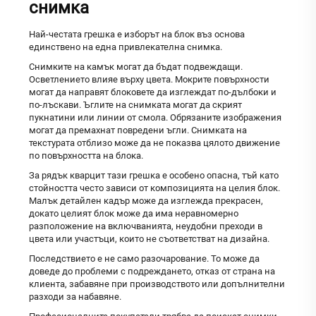
снимка
Най-честата грешка е изборът на блок въз основа
единствено на една привлекателна снимка.
Снимките на камък могат да бъдат подвеждащи.
Осветлението влияе върху цвета. Мокрите повърхности
могат да направят блоковете да изглеждат по-дълбоки и
по-лъскави. Ъглите на снимката могат да скрият
пукнатини или линии от смола. Обрязаните изображения
могат да премахнат повредени ъгли. Снимката на
текстурата отблизо може да не показва цялото движение
по повърхността на блока.
За рядък кварцит тази грешка е особено опасна, тъй като
стойността често зависи от композицията на целия блок.
Малък детайлен кадър може да изглежда прекрасен,
докато целият блок може да има неравномерно
разположение на включванията, неудобни преходи в
цвета или участъци, които не съответстват на дизайна.
Последствието е не само разочарование. То може да
доведе до проблеми с подреждането, отказ от страна на
клиента, забавяне при производството или допълнителни
разходи за набавяне.