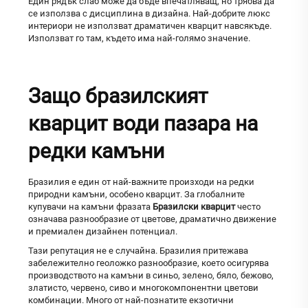
Един рядък слаб може да бъде впечатляващ, но трябва да
се използва с дисциплина в дизайна. Най-добрите люкс
интериори не използват драматичен кварцит навсякъде.
Използват го там, където има най-голямо значение.
Защо бразилският
кварцит води пазара на
редки камъни
Бразилия е един от най-важните произходи на редки
природни камъни, особено кварцит. За глобалните
купувачи на камъни фразата
Бразилски кварцит
често
означава разнообразие от цветове, драматично движение
и премиален дизайнен потенциал.
Тази репутация не е случайна. Бразилия притежава
забележително геоложко разнообразие, което осигурява
производството на камъни в синьо, зелено, бяло, бежово,
златисто, червено, сиво и многокомпонентни цветови
комбинации. Много от най-познатите екзотични