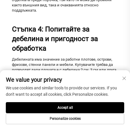
както външния вид, така и очакванията относно
поддръжката.
Стъпка 4: Попитайте за
дебелина и пригодност за
обработка
Дебелината има значение за работни плотове, острови,
фризове, стенни панели и мебели. Купувачите трябва да
потвърдят дали плочата е с дебелина 2 см, 3 см или друга,
и дали е подходяща за предвидения метод на обработка.
We value your privacy
За кухненски проекти фабрикантът трябва да прегледа
We use cookies and similar tools to provide our services. If you
формите на ръбовете, изрязванията за мивки,
изрязванията за готварски плочи, необходимостта от
don't want to accept all cookies, click Personalize cookies.
подсилване и косите водопадни ръбове. За стенни
проекти инсталаторът трябва да прегледа размера на
Accept all
панелите, начина на поддържане, изискванията към
подложката и условията на строителната площадка. За
Personalize cookies
търговски помещения също трябва да се вземат предвид
планирането на транспортирането и замяната.