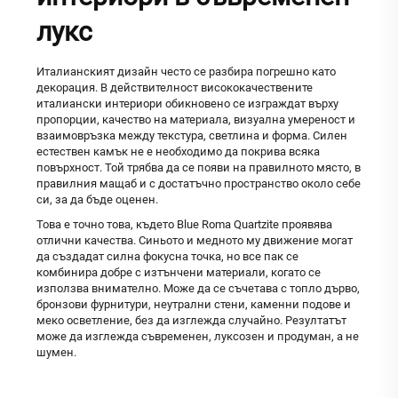
лукс
Италианският дизайн често се разбира погрешно като
декорация. В действителност висококачествените
италиански интериори обикновено се изграждат върху
пропорции, качество на материала, визуална умереност и
взаимовръзка между текстура, светлина и форма. Силен
естествен камък не е необходимо да покрива всяка
повърхност. Той трябва да се появи на правилното място, в
правилния мащаб и с достатъчно пространство около себе
си, за да бъде оценен.
Това е точно това, където Blue Roma Quartzite проявява
отлични качества. Синьото и медното му движение могат
да създадат силна фокусна точка, но все пак се
комбинира добре с изтънчени материали, когато се
използва внимателно. Може да се съчетава с топло дърво,
бронзови фурнитури, неутрални стени, каменни подове и
меко осветление, без да изглежда случайно. Резултатът
може да изглежда съвременен, луксозен и продуман, а не
шумен.