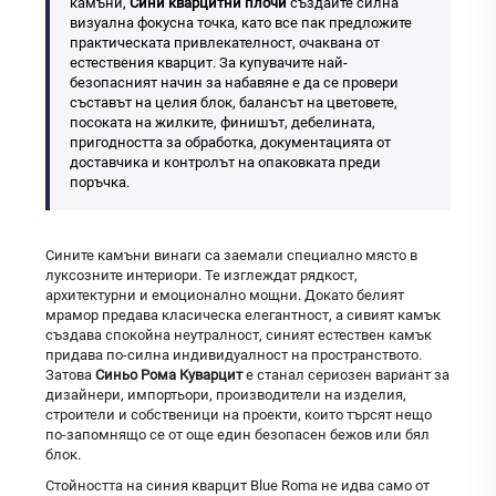
камъни,
Сини кварцитни плочи
създайте силна
визуална фокусна точка, като все пак предложите
практическата привлекателност, очаквана от
естествения кварцит. За купувачите най-
безопасният начин за набавяне е да се провери
съставът на целия блок, балансът на цветовете,
посоката на жилките, финишът, дебелината,
пригодността за обработка, документацията от
доставчика и контролът на опаковката преди
поръчка.
Сините камъни винаги са заемали специално място в
луксозните интериори. Те изглеждат рядкост,
архитектурни и емоционално мощни. Докато белият
мрамор предава класическа елегантност, а сивият камък
създава спокойна неутралност, синият естествен камък
придава по-силна индивидуалност на пространството.
Затова
Синьо Рома Куварцит
е станал сериозен вариант за
дизайнери, импортьори, производители на изделия,
строители и собственици на проекти, които търсят нещо
по-запомнящо се от още един безопасен бежов или бял
блок.
Стойността на синия кварцит Blue Roma не идва само от