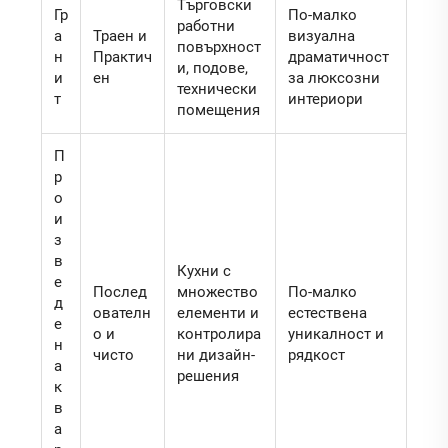
Търговски
Гр
По-малко
работни
а
Траен и
визуална
повърхност
н
Практич
драматичност
и, подове,
и
ен
за люксозни
технически
т
интериори
помещения
П
р
о
и
з
в
Кухни с
е
Послед
множество
По-малко
д
ователн
елементи и
естествена
е
о и
контролира
уникалност и
н
чисто
ни дизайн-
рядкост
а
решения
к
в
а