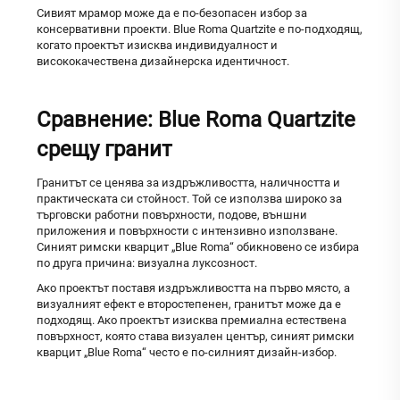
Сивият мрамор може да е по-безопасен избор за
консервативни проекти. Blue Roma Quartzite е по-подходящ,
когато проектът изисква индивидуалност и
висококачествена дизайнерска идентичност.
Сравнение: Blue Roma Quartzite
срещу гранит
Гранитът се ценява за издръжливостта, наличността и
практическата си стойност. Той се използва широко за
търговски работни повърхности, подове, външни
приложения и повърхности с интензивно използване.
Синият римски кварцит „Blue Roma“ обикновено се избира
по друга причина: визуална луксозност.
Ако проектът поставя издръжливостта на първо място, а
визуалният ефект е второстепенен, гранитът може да е
подходящ. Ако проектът изисква премиална естествена
повърхност, която става визуален център, синият римски
кварцит „Blue Roma“ често е по-силният дизайн-избор.