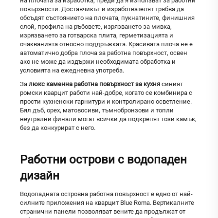
на плочата за изработка, преди да я използват за работни
повърхности. Доставчикът и изработвателят трябва да
обсъдят състоянието на плочата, пукнатините, финишния
слой, профила на ръбовете, изрязването за мивка,
изрязването за готварска плита, герметизацията и
очакванията относно поддръжката. Красивата плоча не е
автоматично добра плоча за работна повърхност, освен
ако не може да издържи необходимата обработка и
условията на ежедневна употреба.
За
люкс каменна работна повърхност за кухня
синият
ромски кварцит работи най-добре, когато се комбинира с
прости кухненски гарнитури и контролирано осветление.
Бял дъб, орех, матовосиви, тъмнобронзови и топли
неутрални финали могат всички да подкрепят този камък,
без да конкурират с него.
Работни острови с водопаден
дизайн
Водопадната островна работна повърхност е едно от най-
силните приложения на кварцит Blue Roma. Вертикалните
странични панели позволяват вените да продължат от