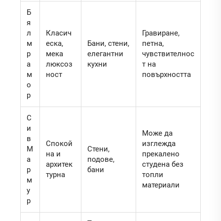
Б
я
л
Класич
Гравиране,
м
еска,
Бани, стени,
петна,
р
мека
елегантни
чувствителнос
а
люксоз
кухни
т на
м
ност
повърхността
о
р
С
и
Може да
в
Спокой
изглежда
М
Стени,
на и
прекалено
а
подове,
архитек
студена без
р
бани
турна
топли
м
материали
у
р