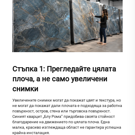
Стъпка 1: Прегледайте цялата
плоча, а не само увеличени
снимки
Увеличените снимки могат да покажат цвят и текстура, но
не могат да покажат дали плочата е подходяща за работна
повърхност, остров, стена или търговска повърхност.
Синият кварцит „Блу Рома“ придобива своята стойност
благодарение на движението по цялата плоча. Една
малка, красиво изглеждаща област не гарантира успешна
крайна инсталация.