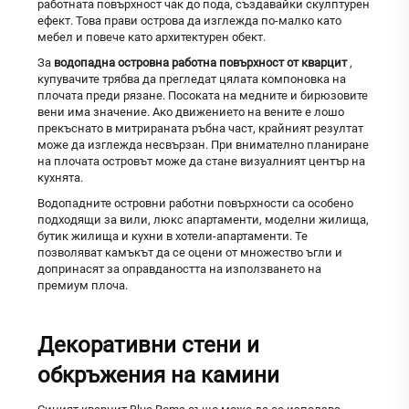
работната повърхност чак до пода, създавайки скулптурен
ефект. Това прави острова да изглежда по-малко като
мебел и повече като архитектурен обект.
За
водопадна островна работна повърхност от кварцит
,
купувачите трябва да прегледат цялата компоновка на
плочата преди рязане. Посоката на медните и бирюзовите
вени има значение. Ако движението на вените е лошо
прекъснато в митрираната ръбна част, крайният резултат
може да изглежда несвързан. При внимателно планиране
на плочата островът може да стане визуалният център на
кухнята.
Водопадните островни работни повърхности са особено
подходящи за вили, люкс апартаменти, моделни жилища,
бутик жилища и кухни в хотели-апартаменти. Те
позволяват камъкът да се оцени от множество ъгли и
допринасят за оправдаността на използването на
премиум плоча.
Декоративни стени и
обкръжения на камини