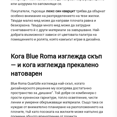
или шоурума по-запомнящи се.
Покупатели, търсещи
люкс син кварцит
трябва да обърнат
особено внимание на разпределението на тези жилки.
Твърде малко мед може да направи плочата равна и
безизразна. Твърде много мед може да затрудни
съчетаването ѝ с други материали за завършване. Най-
добрата възможност зависи от цветовата палитра на
помещението и ролята, която камъкът играе в дизайна.
Кога Blue Roma изглежда скъп
— и кога изглежда прекалено
натоварен
Blue Roma Quartzite изглежда най-скъп, когато
дизайнерското решение му осигурява достатъчно
пространство за „дишане“. Той добре се комбинира с
прости кухненски гарнитури, топло осветление, чисти
линии и умерени обкръжаващи материали. Също така се
нуждае от внимателно планиране на разположението на
плочите, тъй като посоката на жилките може напълно да
промени общото впечатление от проекта.