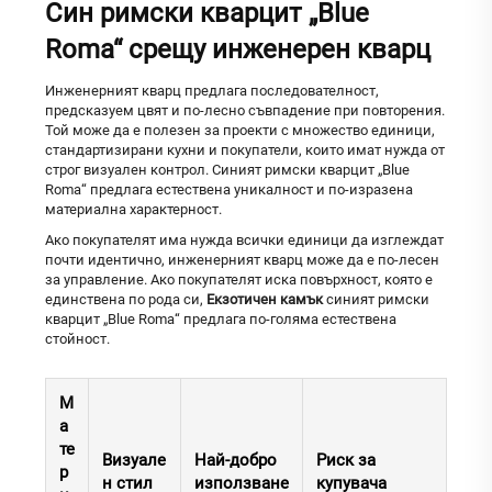
Син римски кварцит „Blue
Roma“ срещу инженерен кварц
Инженерният кварц предлага последователност,
предсказуем цвят и по-лесно съвпадение при повторения.
Той може да е полезен за проекти с множество единици,
стандартизирани кухни и покупатели, които имат нужда от
строг визуален контрол. Синият римски кварцит „Blue
Roma“ предлага естествена уникалност и по-изразена
материална характерност.
Ако покупателят има нужда всички единици да изглеждат
почти идентично, инженерният кварц може да е по-лесен
за управление. Ако покупателят иска повърхност, която е
единствена по рода си,
Екзотичен камък
синият римски
кварцит „Blue Roma“ предлага по-голяма естествена
стойност.
М
а
те
Визуале
Най-добро
Риск за
р
н стил
използване
купувача