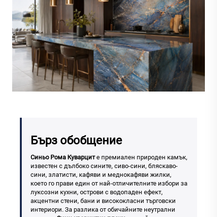
Бърз обобщение
Синьо Рома Куварцит
е премиален природен камък,
известен с дълбоко сините, сиво-сини, бляскаво-
сини, златисти, кафяви и меднокафяви жилки,
което го прави един от най-отличителните избори за
луксозни кухни, острови с водопаден ефект,
акцентни стени, бани и висококласни търговски
интериори. За разлика от обичайните неутрални