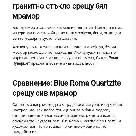
гранитно стъкло срещу бял
мрамор
Бял мрамор е класически, мек и елегантен. Подходящ е за
интериори със спокойна люкс-атмосфера, бани, огнища и
вечно модерни кухненски дизайн.
Ако купувачът желае спокойна люкс-атмосфера, белият
мрамор може да е по-подходящ. Ако купувачът иска по-
изразителен син и меден фокусен елемент,
Синьо Рома
Куварцит
предлага повече индивидуалност.
Сравнение: Blue Roma Quartzite
срещу сив мрамор
Сивият мрамор може да създаде архитектурно и сдържано
настроение. Той добре функционира в бани, подове,
стенни панели и търговски интериори, където е важна
спокойната неутралност. Blue Roma Quartzite е по-цветен и
художествен. Той създава по-силно емоционално
въздействие.