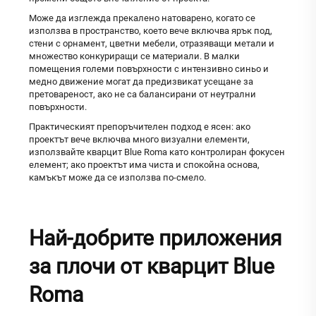
Може да изглежда прекалено натоварено, когато се
използва в пространство, което вече включва ярък под,
стени с орнамент, цветни мебели, отразяващи метали и
множество конкуриращи се материали. В малки
помещения големи повърхности с интензивно синьо и
медно движение могат да предизвикат усещане за
претовареност, ако не са балансирани от неутрални
повърхности.
Практическият препоръчителен подход е ясен: ако
проектът вече включва много визуални елементи,
използвайте кварцит Blue Roma като контролиран фокусен
елемент; ако проектът има чиста и спокойна основа,
камъкът може да се използва по-смело.
Най-добрите приложения
за плочи от кварцит Blue
Roma