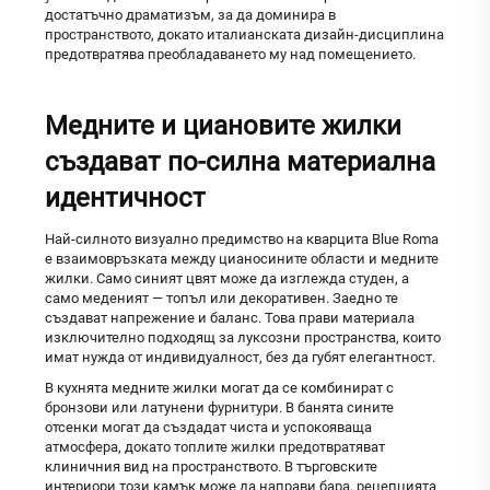
достатъчно драматизъм, за да доминира в
пространството, докато италианската дизайн-дисциплина
предотвратява преобладаването му над помещението.
Медните и циановите жилки
създават по-силна материална
идентичност
Най-силното визуално предимство на кварцита Blue Roma
е взаимовръзката между цианосините области и медните
жилки. Само синият цвят може да изглежда студен, а
само меденият — топъл или декоративен. Заедно те
създават напрежение и баланс. Това прави материала
изключително подходящ за луксозни пространства, които
имат нужда от индивидуалност, без да губят елегантност.
В кухнята медните жилки могат да се комбинират с
бронзови или латунени фурнитури. В банята сините
отсенки могат да създадат чиста и успокояваща
атмосфера, докато топлите жилки предотвратяват
клиничния вид на пространството. В търговските
интериори този камък може да направи бара, рецепцията