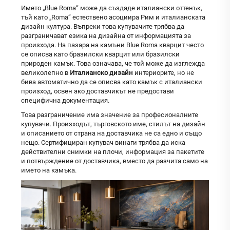
Името „Blue Roma“ може да създаде италиански оттенък,
тъй като „Roma“ естествено асоциира Рим и италианската
дизайн култура. Въпреки това купувачите трябва да
разграничават езика на дизайна от информацията за
произхода. На пазара на камъни Blue Roma кварцит често
се описва като бразилски кварцит или бразилски
природен камък. Това означава, че той може да изглежда
великолепно в
Италианско дизайн
интериорите, но не
бива автоматично да се описва като камък с италиански
произход, освен ако доставчикът не предостави
специфична документация.
Това разграничение има значение за професионалните
купувачи. Произходът, търговското име, стилът на дизайн
и описанието от страна на доставчика не са едно и също
нещо. Сертифициран купувач винаги трябва да иска
действителни снимки на плочи, информация за пакетите
и потвърждение от доставчика, вместо да разчита само на
името на камъка.