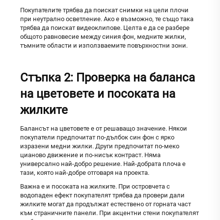
Покупателите трябва да поискат снимки на цели плочи
при неутрално осветление. Ако е възможно, те също така
трябва да поискат видеоклипове. Целта е да се разбере
общото равновесие между синия фон, медните жилки,
тъмните области и използваемите повърхностни зони.
Стъпка 2: Проверка на баланса
на цветовете и посоката на
жилките
Балансът на цветовете е от решаващо значение. Някои
покупатели предпочитат по-дълбок син фон с ярко
изразени медни жилки. Други предпочитат по-меко
цианово движение и по-нисък контраст. Няма
универсално най-добро решение. Най-добрата плоча е
тази, която най-добре отговаря на проекта.
Важна е и посоката на жилките. При островчета с
водопаден ефект покупателят трябва да провери дали
жилките могат да продължат естествено от горната част
към страничните панели. При акцентни стени покупателят