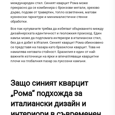
международен стил. Синият кварцит Рома може
прекрасно да се комбинира с бронзови метали, орехово
дърво, подове от травертин, топло осветление, матови
кухненски гарнитури и минималистични стенни
обработки.
Все пак купувачите трябва да избягват объркването между
дизайнерската идентичност и геоложкия произход. Един
камък може да подпомага интериори в италиански стил,
без да е добит в Италия. Синият кварцит Рома обикновено
се представя на пазара като бразилски кварцит. Това не
намалява неговата стойност. Бразилия е един от най-
важните източници на ярки и впечатляващи кварцитни
плочи на глобалния пазар за луксозни камъни.
Защо синият кварцит
„Рома“ подхожда за
италиански дизайн и
интериори в съвременен