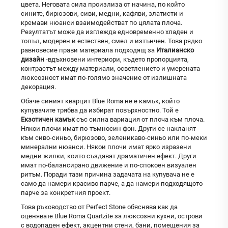
цвета. Неговата сила произлиза от начина, по който
сините, бирюзови, сиви, медни, кафяви, златисти и
кремави нюанси взаимодействат по цялата плоча.
Резултатът може да изглежда едновременно хладен и
топъл, модерен и естествен, смел и изтънчен. Това рядко
равновесие прави материала подходящ за
Италианско
дизайн
-вдъхновени интериори, където пропорцията,
контрастът между материали, осветлението и умерената
люксозност имат по-голямо значение от излишната
декорация.
Обаче синият кварцит Blue Roma не е камък, който
купувачите трябва да избират повърхностно. Той е
Екзотичен камък
със силна вариация от плоча към плоча.
Някои плочи имат по-тъмносин фон. Други се накланят
към сиво-синьо, бирюзово, зеленикаво-синьо или по-меки
минерални нюанси. Някои плочи имат ярко изразени
медни жилки, които създават драматичен ефект. Други
имат по-балансирано движение и по-спокоен визуален
ритъм. Поради тази причина задачата на купувача не е
само да намери красиво парче, а да намери подходящото
парче за конкретния проект.
Това ръководство от Perfect Stone обяснява как да
оценявате Blue Roma Quartzite за люксозни кухни, острови
с водопаден ефект, акцентни стени, бани, помещения за