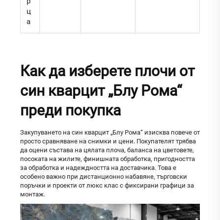
р
ц
а
Как да изберете плочи от
син кварцит „Блу Рома“
преди покупка
Закупуването на син кварцит „Блу Рома“ изисква повече от
просто сравняване на снимки и цени. Покупателят трябва
да оцени състава на цялата плоча, баланса на цветовете,
посоката на жилите, финишната обработка, пригодността
за обработка и надеждността на доставчика. Това е
особено важно при дистанционно набавяне, търговски
поръчки и проекти от люкс клас с фиксирани графици за
монтаж.