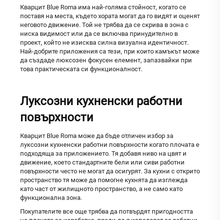
Кварцит Blue Roma има най-голяма стойност, когато се
поставя на места, където хората могат да го видят и оценят
неговото движение. Той не трябва да се скрива в зона с
ниска видимост или да се включва принудително в
проект, който не изисква силна визуална идентичност.
Най-добрите приложения са тези, при които камъкът може
да създаде люксозен фокусен елемент, запазвайки при
това практическата си функционалност.
Луксозни кухненски работни
повърхности
Кварцит Blue Roma може да бъде отличен избор за
луксозни кухненски работни повърхности
когато плочата е
подходяща за приложението. Тя добавя ниво на цвят и
движение, което стандартните бели или сиви работни
повърхности често не могат да осигурят. За кухни с открито
пространство тя може да помогне кухнята да изглежда
като част от жилищното пространство, а не само като
функционална зона.
Покупателите все още трябва да потвърдят пригодността