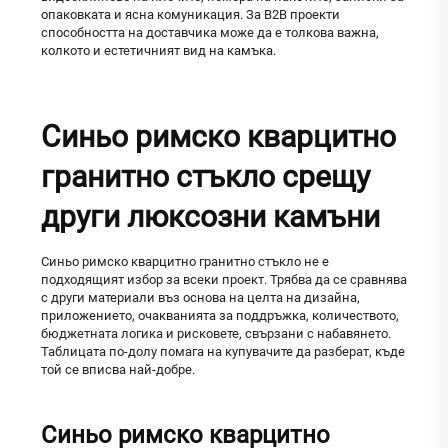
опаковката и ясна комуникация. За B2B проекти
способността на доставчика може да е толкова важна,
колкото и естетичният вид на камъка.
Синьо римско кварцитно
гранитно стъкло срещу
други люксозни камъни
Синьо римско кварцитно гранитно стъкло не е
подходящият избор за всеки проект. Трябва да се сравнява
с други материали въз основа на целта на дизайна,
приложението, очакванията за поддръжка, количеството,
бюджетната логика и рисковете, свързани с набавянето.
Таблицата по-долу помага на купувачите да разберат, къде
той се вписва най-добре.
Синьо римско кварцитно