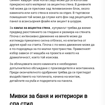
Синият кварцит Blue Roma също може да се използва
прекрасно като материал за акцентна стена. В дневните
той може да се приложи зад телевизионен блок, около
камината или като стена в зоната за отдих. В търговски
помещения той може да служи като фон зад рецепцията,
панел в асансьорния фоайе или акцент в шоурум.
За
камък за акцентна стена
, купувачът трябва да вземе
предвид разстоянието за гледане и размера на стената.
Плоча с интензивно движение на вените може да
изглежда прекалено силна отблизо, но елегантна от
другия край на стаята. Плоча с по-меко движение може да
е по-подходяща за по-малки пространства. Правилният
избор зависи от мащаба на проекта и нивото на
драматичност, което той изисква.
За облицовката около камината е необходимо
допълнително обсъждане с производителя и монтажника.
Преди окончателното одобрение трябва да се прегледат
въздействието на топлината, начина на монтаж,
детайлите на ръба и подкрепата на панела.
Мивки за баня и интериори в
спа стил