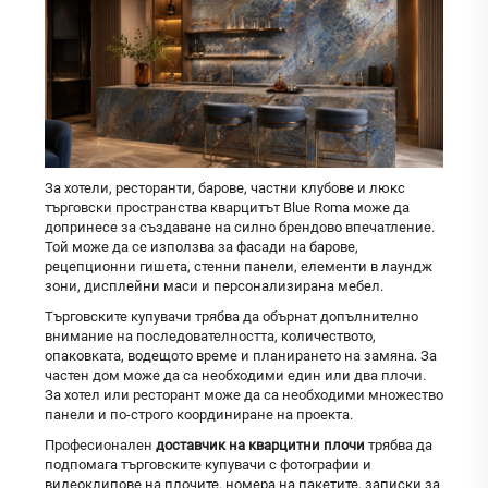
За хотели, ресторанти, барове, частни клубове и люкс
търговски пространства кварцитът Blue Roma може да
допринесе за създаване на силно брендово впечатление.
Той може да се използва за фасади на барове,
рецепционни гишета, стенни панели, елементи в лаундж
зони, дисплейни маси и персонализирана мебел.
Търговските купувачи трябва да обърнат допълнително
внимание на последователността, количеството,
опаковката, водещото време и планирането на замяна. За
частен дом може да са необходими един или два плочи.
За хотел или ресторант може да са необходими множество
панели и по-строго координиране на проекта.
Професионален
доставчик на кварцитни плочи
трябва да
подпомага търговските купувачи с фотографии и
видеоклипове на плочите, номера на пакетите, записки за