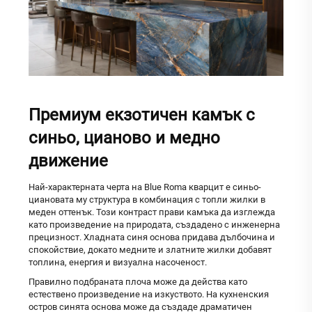
Премиум екзотичен камък с
синьо, цианово и медно
движение
Най-характерната черта на Blue Roma кварцит е синьо-
циановата му структура в комбинация с топли жилки в
меден оттенък. Този контраст прави камъка да изглежда
като произведение на природата, създадено с инженерна
прецизност. Хладната синя основа придава дълбочина и
спокойствие, докато медните и златните жилки добавят
топлина, енергия и визуална насоченост.
Правилно подбраната плоча може да действа като
естествено произведение на изкуството. На кухненския
остров синята основа може да създаде драматичен