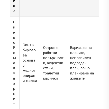
и
а
л
С
и
н
ь
о
Синя и
Р
Острови,
Вариация на
бирюзо
о
работни
плочите,
ва
м
повърхност
неправилен
основа
а
и, акцентни
подреден
с
К
стени,
план, лошо
меднот
у
тоалетни
планиране на
ониран
в
масички
жилките
и жилки
а
р
ц
и
т