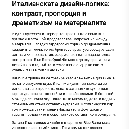
Италианската дизайн-логика:
контраст, пропорция и
драматизъм на материалите
В един луксозен интериор контрастът не е само във
връзка с цвета. Той представлява напрежение между
материали — гладко гардеробно фурнир до драматична
кварцитна плоча; топла бронзова арматура срещу хладен
син камък; проста стая, оформена от една изразителна
повърхност. Blue Roma Quartzite може да подкрепи тази
дизайн-логика, тъй като естествено съдържа както
хладни, така и топли нюанси.
Камъкът трябва да се третира като елемент на дизайна, а
не като визуален шум. В голяма кухня той може да се
използва за островчето, докато останалите кухненски
гарнитури остават спокойни и незабележими. В баня той
може да се появи зад тоалетната масичка, докато подът и
страничните стени остават неутрални. В хотелиерски бар
той може да стане предна фасада или фон, докато
таванът, седалките и осветлението остават контролирани.
Затова
Италианско дизайн
и кварцитът Blue Roma могат
успешно да се комбинират. Този камък притежава