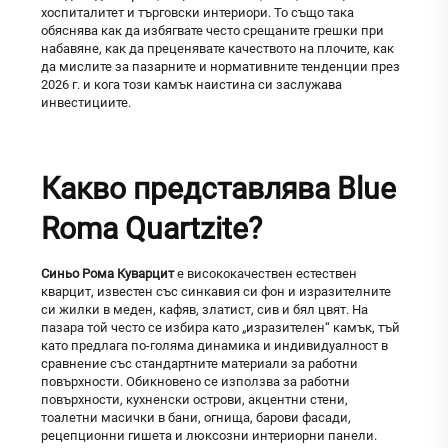
хоспиталитет и търговски интериори. То също така
обяснява как да избягвате често срещаните грешки при
набавяне, как да преценявате качеството на плочите, как
да мислите за пазарните и нормативните тенденции през
2026 г. и кога този камък наистина си заслужава
инвестициите.
Какво представлява Blue
Roma Quartzite?
Синьо Рома Куварцит
е висококачествен естествен
кварцит, известен със синкавия си фон и изразителните
си жилки в меден, кафяв, златист, сив и бял цвят. На
пазара той често се избира като „изразителен“ камък, тъй
като предлага по-голяма динамика и индивидуалност в
сравнение със стандартните материали за работни
повърхности. Обикновено се използва за работни
повърхности, кухненски острови, акцентни стени,
тоалетни масички в бани, огнища, барови фасади,
рецепционни гишета и люксозни интериорни панели.