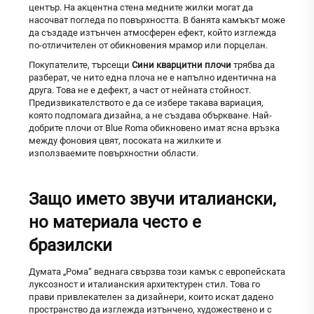
център. На акцентна стена медните жилки могат да
насочват погледа по повърхността. В банята камъкът може
да създаде изтънчен атмосферен ефект, който изглежда
по-отличителен от обикновения мрамор или порцелан.
Покупателите, търсещи
Сини кварцитни плочи
трябва да
разберат, че нито една плоча не е напълно идентична на
друга. Това не е дефект, а част от нейната стойност.
Предизвикателството е да се избере такава вариация,
която подпомага дизайна, а не създава объркване. Най-
добрите плочи от Blue Roma обикновено имат ясна връзка
между фоновия цвят, посоката на жилките и
използваемите повърхностни области.
Защо името звучи италиански,
но материала често е
бразилски
Думата „Рома“ веднага свързва този камък с европейската
луксозност и италианския архитектурен стил. Това го
прави привлекателен за дизайнери, които искат дадено
пространство да изглежда изтънчено, художествено и с