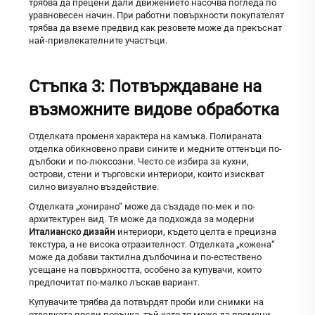
трябва да прецени дали движението насочва погледа по
уравновесен начин. При работни повърхности покупателят
трябва да вземе предвид как резовете може да прекъснат
най-привлекателните участъци.
Стъпка 3: Потвърждаване на
възможните видове обработка
Отделката променя характера на камъка. Полираната
отделка обикновено прави сините и медните оттенъци по-
дълбоки и по-люксозни. Често се избира за кухни,
острови, стени и търговски интериори, които изискват
силно визуално въздействие.
Отделката „хонирано“ може да създаде по-мек и по-
архитектурен вид. Тя може да подхожда за модерни
Италианско дизайн
интериори, където целта е прецизна
текстура, а не висока отразителност. Отделката „кожена“
може да добави тактилна дълбочина и по-естествено
усещане на повърхността, особено за купувачи, които
предпочитат по-малко лъскав вариант.
Купувачите трябва да потвърдят проби или снимки на
отделката преди поръчка, тъй като тя може да промени