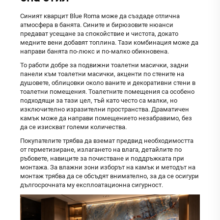
Синият кварцит Blue Roma може да създаде отлична
атмосфера в банята. Сините и бирюзовите нюанси
предават усещане за спокойствие и чистота, докато
медните вени добавят топлина. Тази комбинация може да
направи банята по-люкс и по-малко обикновена.
То работи добре за подвижни тоалетни масички, задни
панели към тоалетни масички, акценти по стените на
душовете, облицовки около ваните и декоративни стени в
тоалетни помещения. Тоалетните помещения са особено
подходящи за тази цел, тъй като често са малки, но
изключително изразителни пространства. Драматичен
камък може да направи помещението незабравимо, без
да се изискват големи количества.
Покупателите трябва да вземат предвид необходимостта
от герметизиране, излагането на влага, детайлите по
ръбовете, навиците за почистване и поддръжката при
монтажа. За влажни зони изборът на камък и методът на
монтаж трябва да се обсъдят внимателно, за да се осигури
дългосрочната му експлоатационна сигурност.