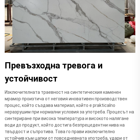
Превъзходна тревога и
устойчивост
Изключителната траевност на синтетическия каменен
мрамор произтича от неговия иновативен производствен
процес, който създава материал, който е prakticalno
неразрушим при нормални условия за употреба. Процесът на
синтериране при висока температура и високото налягане
води до продукт, който достига безпрецедентни нива на
твърдост и съпротива. Това го прави изключително
устойчив към цапки от повседневната употреба, удари от