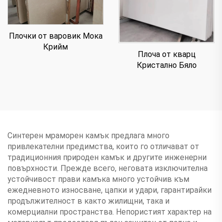
Плочки от варовик Мока
Крийм
Плоча от кварц
Кристално Бяло
Синтерен мраморен камък предлага много
привлекателни предимства, които го отличават от
традиционния природен камък и другите инженерни
повърхности. Прежде всего, неговата изключителна
устойчивост прави камъка много устойчив към
ежедневното износване, цапки и удари, гарантирайки
продължителност в както жилищни, така и
комерциални пространства. Непористият характер на