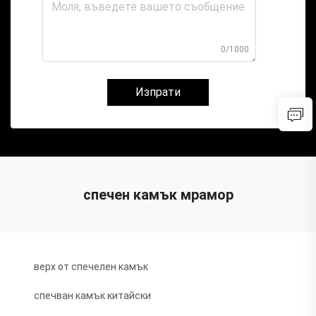
0/1000
Изпрати
спечен камък мрамор
верх от спечелен камък
спечван камък китайски