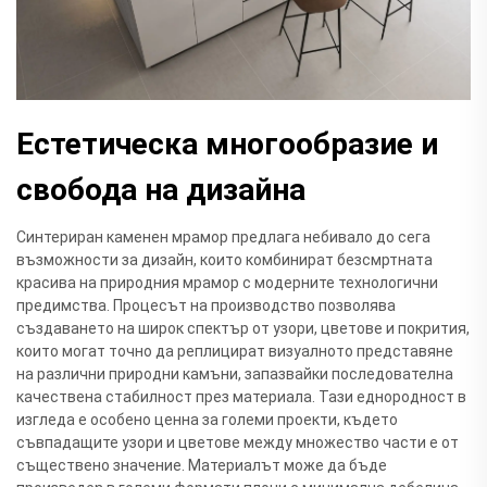
Естетическа многообразие и
свобода на дизайна
Синтериран каменен мрамор предлага небивало до сега
възможности за дизайн, които комбинират безсмртната
красива на природния мрамор с модерните технологични
предимства. Процесът на производство позволява
създаването на широк спектър от узори, цветове и покрития,
които могат точно да реплицират визуалното представяне
на различни природни камъни, запазвайки последователна
качествена стабилност през материалa. Тази еднородност в
изгледа е особено ценна за големи проекти, където
съвпадащите узори и цветове между множество части е от
съществено значение. Материалът може да бъде