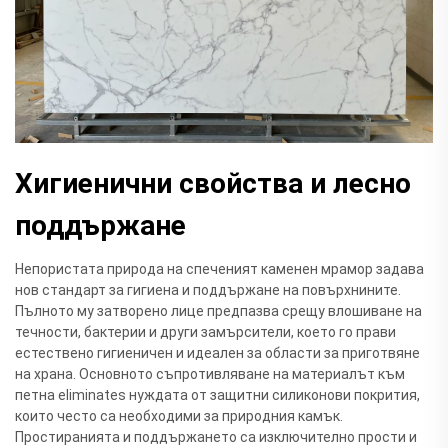
Хигиенични свойства и лесно
поддържане
Непористата природа на спеченият каменен мрамор задава
нов стандарт за гигиена и поддържане на повърхнините.
Пълното му затворено лице предпазва срещу влошиване на
течности, бактерии и други замърсители, което го прави
естествено гигиеничен и идеален за области за приготвяне
на храна. Основното съпротивляване на материалът към
петна eliminates нуждата от защитни силиконови покрития,
които често са необходими за природния камък.
Простиранията и поддържането са изключително прости и