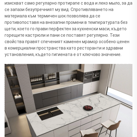
изискват само регуларно протирane с вода и леко мыло, за да
се запази безупречният му вид. Спротивляването на
материала към термичен шок позволява да се
противопоставя на внезапни промени в температурата без
щети, което го прави перфектен за кухненски маси, където
горещите кастрюли и пани се поставят регулярно. Тези
свойства правят спеченият каменен мрамор особено ценен
в комерциални пространства като ресторанти и здравни
установления, където гигиената е от ключово значение.