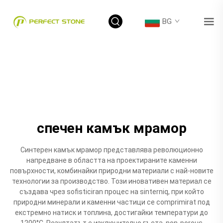
BG
спечен камък мрамор
Синтерен камък мрамор представлява революционно
напредване в областта на проектираните каменни
повърхности, комбинайки природни материали с най-новите
технологии за производство. Този иновативен материал се
създава чрез sofisticiran процес на sinterniq, при който
природни минерали и каменни частици се comprimirat под
екстремно натиск и топлина, достигайки температури до
1200°C. Резултатът е изключително гъста, non-porous