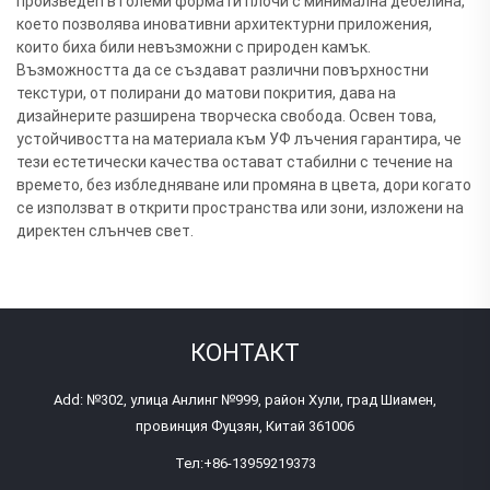
произведen в големи формати плочи с минимална дебелина,
което позволява иновативни архитектурни приложения,
които биха били невъзможни с природен камък.
Възможността да се създават различни повърхностни
текстури, от полирани до матови покрития, дава на
дизайнерите разширена творческа свобода. Освен това,
устойчивостта на материалa към УФ лъчения гарантира, че
тези естетически качества остават стабилни с течение на
времето, без избледняване или промяна в цвета, дори когато
се използват в открити пространства или зони, изложени на
директен слънчев свет.
КОНТАКТ
Add: №302, улица Анлинг №999, район Хули, град Шиамен,
провинция Фуцзян, Китай 361006
Тел:
+86-13959219373