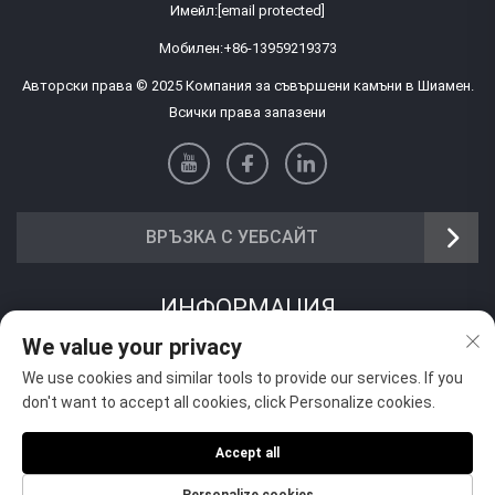
Имейл:
[email protected]
Мобилен:
+86-13959219373
Авторски права © 2025 Компания за съвършени камъни в Шиамен.
Всички права запазени
ВРЪЗКА С УЕБСАЙТ
ИНФОРМАЦИЯ
We value your privacy
Запишете се, за да получавате нашия седмичен бюлетин
We use cookies and similar tools to provide our services. If you
don't want to accept all cookies, click Personalize cookies.
Accept all
Изпрати