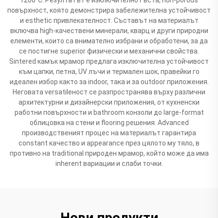
повърхност, която демонстрира забележителна устойчивост
и esthetic привлекателност. Съставът на материалът
включва high-качествени минерали, кварц и други природни
елементи, които са внимателно избрани и обработени, за да
се постигне superior физически и механични свойства.
Sintered камък мрамор предлага изключителна устойчивост
към цапки, петна, UV лъчи и термален шок, правейки го
идеален избор както за indoor, така и за outdoor приложения.
Неговата versatileност се разпространява върху различни
архитектурни и дизайнерски приложения, от кухненски
работни повърхности и bathroom конзоли до large-format
облицовка на стени и flooring решения. Advanced
производственият процес на материалът гарантира
constant качество и appearance през цялото му тяло, в
противно на traditional природен мрамор, който може да има
inherent вариации и слаби точки.
Нови продукти