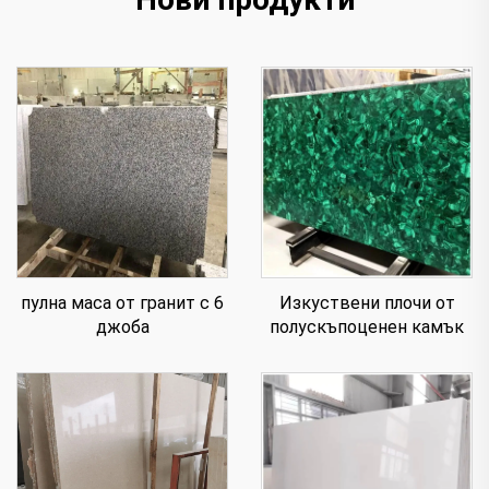
пулна маса от гранит с 6
Изкуствени плочи от
джоба
полускъпоценен камък