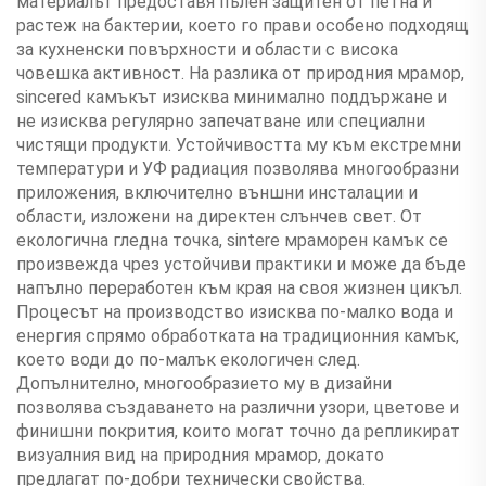
материалът предоставя пълен защитен от петна и
растеж на бактерии, което го прави особено подходящ
за кухненски повърхности и области с висока
човешка активност. На разлика от природния мрамор,
sincered камъкът изисква минимално поддържане и
не изисква регулярно запечатване или специални
чистящи продукти. Устойчивостта му към екстремни
температури и УФ радиация позволява многообразни
приложения, включително външни инсталации и
области, изложени на директен слънчев свет. От
екологична гледна точка, sintere мраморен камък се
произвежда чрез устойчиви практики и може да бъде
напълно переработен към края на своя жизнен цикъл.
Процесът на производство изисква по-малко вода и
енергия спрямо обработката на традиционния камък,
което води до по-малък екологичен след.
Допълнително, многообразието му в дизайни
позволява създаването на различни узори, цветове и
финишни покрития, които могат точно да репликират
визуалния вид на природния мрамор, докато
предлагат по-добри технически свойства.