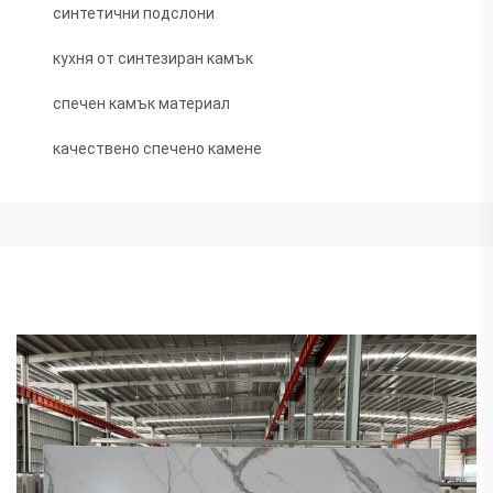
синтетични подслони
кухня от синтезиран камък
спечен камък материал
качествено спечено камене