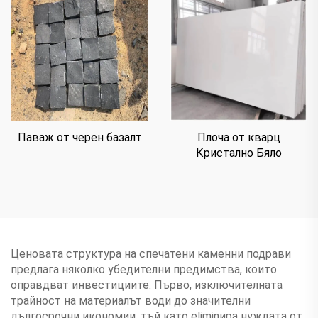
Паваж от черен базалт
Плоча от кварц
Кристално Бяло
Ценовата структура на спечатени каменни подрави
предлага няколко убедителни предимства, които
оправдват инвестициите. Първо, изключителната
трайност на материалът води до значителни
дългосрочни икономии, тъй като eliminира нуждата от