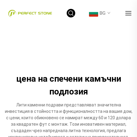
BG
цена на спечени камъчни
подлозия
Лити каменни подрави представляват значителна
инвестиция в стойността и функционалността на вашия дом,
с цени, които обикновено се намират между 60 и 120 долара
за квадратен фут с монтаж. Този иновативен материал,
създаден чрез напреднала литна технология, предлага
изключителна устойчивост и естетична привлекателност.