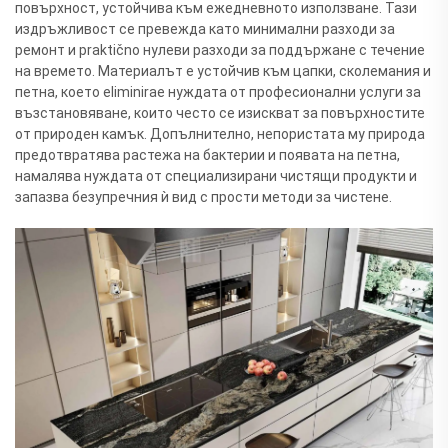
повърхност, устойчива към ежедневното използване. Тази
издръжливост се превежда като минимални разходи за
ремонт и praktično нулеви разходи за поддържане с течение
на времето. Материалът е устойчив към цапки, сколемания и
петна, което eliminirae нуждата от професионални услуги за
възстановяване, които често се изискват за повърхностите
от природен камък. Допълнително, непористата му природа
предотвратява растежа на бактерии и появата на петна,
намалява нуждата от специализирани чистящи продукти и
запазва безупречния ѝ вид с прости методи за чистене.