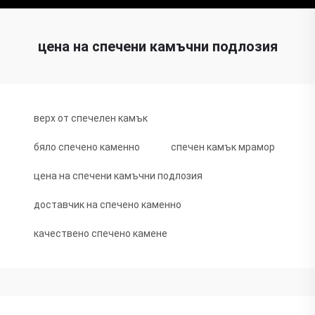
цена на спечени камъчни подлозия
верх от спечелен камък
бяло спечено каменно
спечен камък мрамор
цена на спечени камъчни подлозия
доставчик на спечено каменно
качествено спечено камене