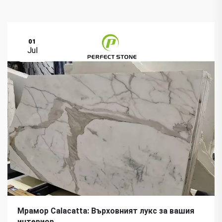
01
Jul
Мрамор Calacatta: Върховният лукс за вашия
интериор