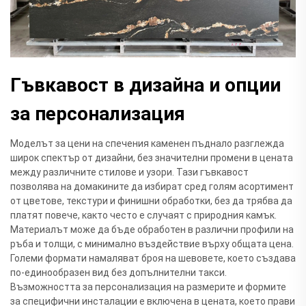
Гъвкавост в дизайна и опции
за персонализация
Моделът за цени на спечения каменен пъднало разглежда
широк спектър от дизайни, без значителни промени в цената
между различните стилове и узори. Тази гъвкавост
позволява на домакините да избират сред голям асортимент
от цветове, текстури и финишни обработки, без да трябва да
платят повече, както често е случаят с природния камък.
Материалът може да бъде обработен в различни профили на
ръба и толщи, с минимално въздействие върху общата цена.
Големи формати намаляват броя на шевовете, което създава
по-единообразен вид без допълнителни такси.
Възможността за персонализация на размерите и формите
за специфични инсталации е включена в цената, което прави