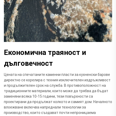
Економична траяност и
дълговечност
Цената на спечатаните каменни пласти за кухненски барове
директно се корелира с техния изключителен издръжливост
и продължителен срок на служба. В противоположност на
традиционните материали, които може да трябва да бъдат
заменяни всяка 10-15 години, тези повърхности са
проектирани да продължат колкото и самият дом. Началното
влоежване включва напреднали технологии за
производство, които създават почти непроницаема