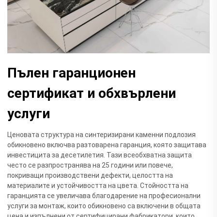
Пълен гаранционен
сертификат и обхвърлени
услуги
Ценовата структура на синтеризирани каменни подлозия
обикновено включва разтоварена гаранция, която защитава
инвестицита за десетилетия. Тази всеобхватна защита
често се разпространява на 25 години или повече,
покриващи производствени дефекти, целостта на
материалите и устойчивостта на цвета. Стойността на
гаранцията се увеличава благодарение на професионални
услуги за монтаж, които обикновено са включени в общата
цена и изпълнени от сертифицирани фабрикатори, които