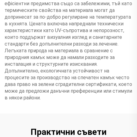
ефiciентни предимства също са забележими, тъй като
термическите свойства на материала могат да
допринесат за по-добро регулиране на температурата
в кухнята. Цената включва напреднали технически
характеристики като UV-съпротива и непорозност,
които поддържат визуалния изглед и санитарните
стандарти без допълнителни разходи за лечение.
Легъката природа на материала в сравнение с
природния камък може да намали разходите за
инсталация и структурните изисквания.
Допълнително, екологичната устойчивост на
процесите за производство на спечатен камък често
дава право на зелени сградителни сертификати, което
може да предложи данъчни преференции или стимули
в някои райони.
Практични съвети