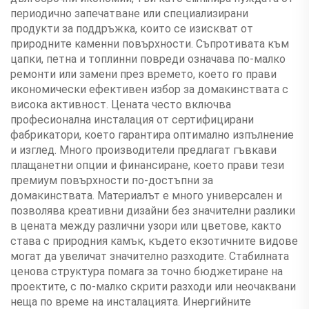
периодично запечатване или специализирани
продукти за поддръжка, които се изискват от
природните каменни повърхности. Съпротивата към
цапки, петна и топлинни повреди означава по-малко
ремонти или замени през времето, което го прави
икономически ефективен избор за домакинствата с
висока активност. Цената често включва
професионална инсталация от сертифицирани
фабрикатори, което гарантира оптимално изпълнение
и изглед. Много производители предлагат гъвкави
плащанетни опции и финансиране, което прави тези
премиум повърхности по-достъпни за
домакинствата. Материалът е много универсален и
позволява креативни дизайни без значителни разлики
в цената между различни узори или цветове, както
става с природния камък, където екзотичните видове
могат да увеличат значително разходите. Стабилната
ценова структура помага за точно бюджетиране на
проектите, с по-малко скрити разходи или неочаквани
неща по време на инсталацията. Инергийните