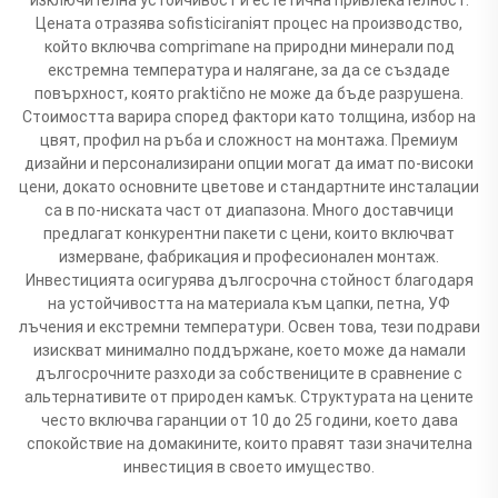
Цената отразява sofisticiraniят процес на производство,
който включва comprimane на природни минерали под
екстремна температура и налягане, за да се създаде
повърхност, която praktično не може да бъде разрушена.
Стоимостта варира според фактори като толщина, избор на
цвят, профил на ръба и сложност на монтажа. Премиум
дизайни и персонализирани опции могат да имат по-високи
цени, докато основните цветове и стандартните инсталации
са в по-ниската част от диапазона. Много доставчици
предлагат конкурентни пакети с цени, които включват
измерване, фабрикация и професионален монтаж.
Инвестицията осигурява дългосрочна стойност благодаря
на устойчивостта на материала към цапки, петна, УФ
лъчения и екстремни температури. Освен това, тези подрави
изискват минимално поддържане, което може да намали
дългосрочните разходи за собствениците в сравнение с
альтернативите от природен камък. Структурата на цените
често включва гаранции от 10 до 25 години, което дава
спокойствие на домакините, които правят тази значителна
инвестиция в своето имущество.