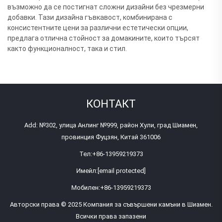
възможно да се постигнат сложни дизайни без чрезмерни
добавки. Тази дизайна гъвкавост, комбинирана с
консистентните цени за различни естетически опции,
предлага отлична стойност за домакините, които търсят
както функционалност, така и стил.
КОНТАКТ
Add: №302, улица Анлинг №999, район Хули, град Шиамен,
провинция Фуцзян, Китай 361006
Тел:
+86-13959219373
Имейл:
[email protected]
Мобилен:
+86-13959219373
Авторски права © 2025 Компания за съвършени камъни в Шиамен.
Всички права запазени