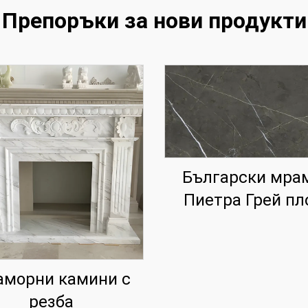
Препоръки за нови продукти
Български мра
Пиетра Грей пл
морни камини с
резба