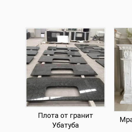
Плота от гранит
Мра
Убатуба