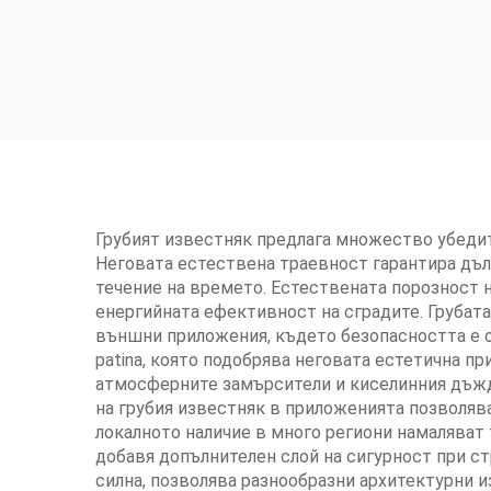
Грубият известняк предлага множество убедит
Неговата естествена траевност гарантира дъл
течение на времето. Естествената порозност н
енергийната ефективност на сградите. Грубата
външни приложения, където безопасността е о
patina, която подобрява неговата естетична п
атмосферните замърсители и киселинния дъжд
на грубия известняк в приложенията позволява
локалното наличие в много региони намаляват
добавя допълнителен слой на сигурност при ст
силна, позволява разнообразни архитектурни и