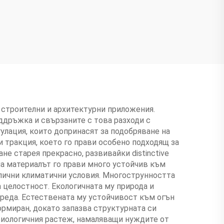
вила
 строителни и архитектурни приложения.
ддръжка и свързаните с това разходи с
улация, които допринасят за подобряване на
 тракция, което го прави особено подходящ за
 старея прекрасно, развивайки distinctive
на материалът го прави много устойчив към
лични климатични условия. Многострунността
 целостност. Екологичната му природа и
среда. Естествената му устойчивост към огън
ормиран, докато запазва структурната си
 биологичния растеж, намаляващи нуждите от