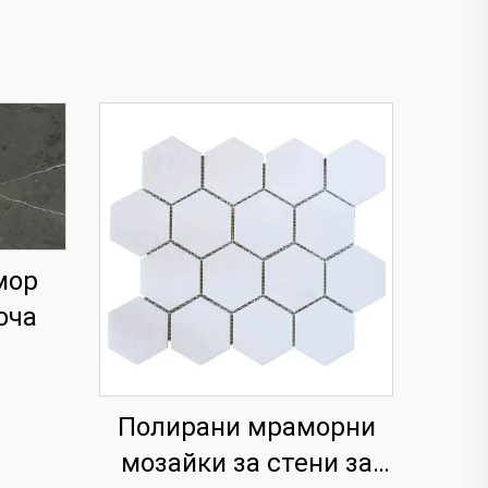
мор
оча
Полирани мраморни
мозайки за стени за