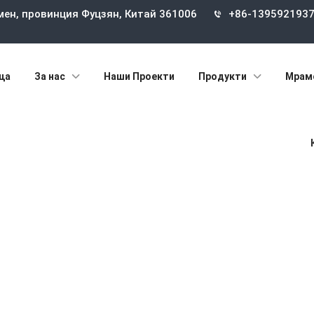
мен, провинция Фуцзян, Китай 361006
+86-139592193
ца
За нас
Наши Проекти
Продукти
Мрам