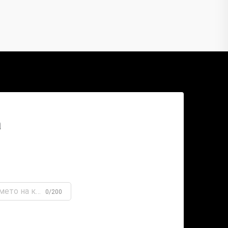
а
0/200