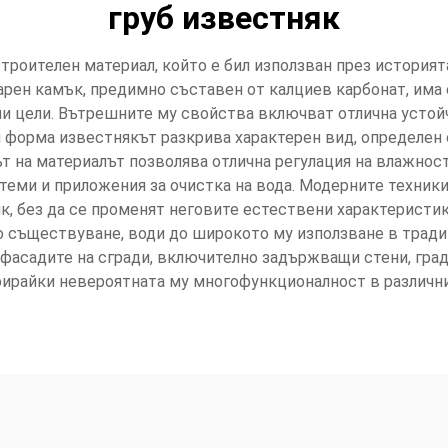
груб известняк
строителен материал, който е бил използван през история
рен камък, предимно съставен от калциев карбонат, има е
рни цели. Вътрешните му свойства включват отлична устой
си форма известнякът разкрива характерен вид, определен
ът на материалът позволява отлична регулация на влажнос
теми и приложения за очистка на вода. Модерните техники 
к, без да се променят неговите естествени характеристи
о съществуване, води до широкото му използване в тради
фасадите на сгради, включително задържващи стени, град
ирайки невероятната му многофункционалност в различни