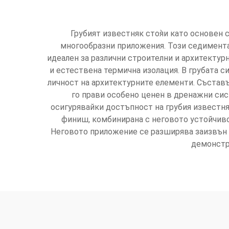
Грубият известняк стоя̀и като основен 
многообразни приложения. Този седимента
идеален за различни строителни и архитекту
и естествена термична изолация. В грубата 
личност на архитектурните елементи. Състав
го прави особено ценен в дренажни сис
осигурявайки достъпност на грубия известня
финиш, комбинирана с неговото устойчив
Неговото приложение се разширява заизвън 
демонстр