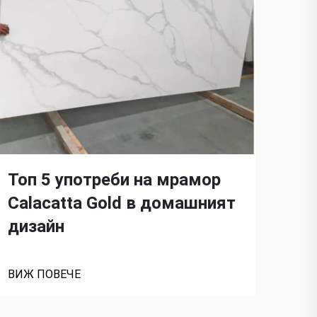
Топ 5 употреби на мрамор
Пр
Calacatta Gold в домашният
си
дизайн
Cal
ВИЖ ПОВЕЧЕ
ВИЖ