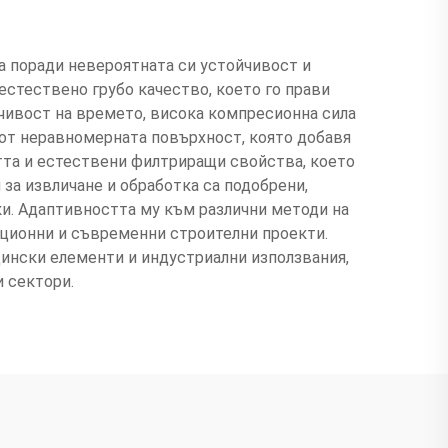
та поради невероятната си устойчивост и
стествено грубо качество, което го прави
чивост на времето, висока компресионна сила
 от неравномерната повърхност, която добавя
тта и естествени филтриращи свойства, което
за извличане и обработка са подобрени,
ки. Адаптивността му към различни методи на
ционни и съвременни строителни проекти.
ински елементи и индустриални използвания,
 сектори.