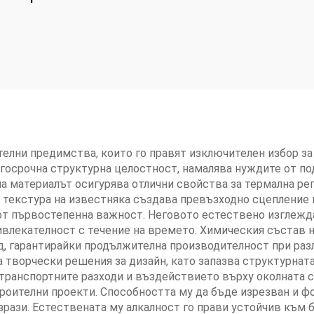
елни предимства, които го правят изключителен избор за
госрочна структурна целостност, намалява нуждите от по
а материалът осигурява отлични свойства за термална рег
 текстура на известняка създава превъзходно сцепление и
т първостепенна важност. Неговото естествено изглеждане
ривлекателност с течение на времето. Химическия състав 
, гарантирайки продължителна производителност при раз
 творчески решения за дизайн, като запазва структурната
 транспортните разходи и въздействието върху околната 
роителни проекти. Способността му да бъде изрезван и ф
зрази. Естествената му алкалност го прави устойчив към