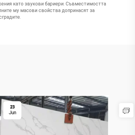
ожения като звукови бариери. Съвместимостта
алните му масови свойства допринасят за
сградите.
23
2
Jun
Ju