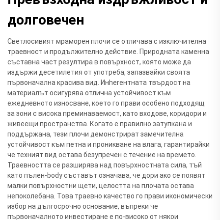
долговечен
Светлосивият мраморен плочи се отличава с изключителна
траевност и продължително действие. Природната каменна
съставна част резултира в повърхност, която може да
издържи десетилетия от употреба, запазвайки своята
първоначална красива вид. Инherентната твърдост на
материалът осигурява отлична устойчивост към
ежедневното износване, което го прави особено подходящ
за зони с висока преминаваемост, като входове, коридори и
живеещи пространства. Когато е правилно затупкана и
поддържана, тези плочи демонстрират замечителна
устойчивост към петна и проникване на влага, гарантирайки
че техният вид остава безупречен с течение на времето.
Траевността се разширява над повърхностната сила, тъй
като пълен-body съставът означава, че дори ако се появят
малки повърхностни щети, целостта на плочата остава
непоколебана. Това траевно качество го прави икономически
избор на дългосрочно основание, въпреки че
първоначалното инвестиране е по-високо от някои