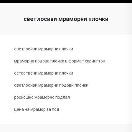
светлосиви мраморни плочки
светлосиви мраморни плочки
мраморна подова плочка в формат харингтон
естествени мраморни плочки
светлосиви мраморни подови плочки
роскошно мраморно подлая
цена на мрамор за под