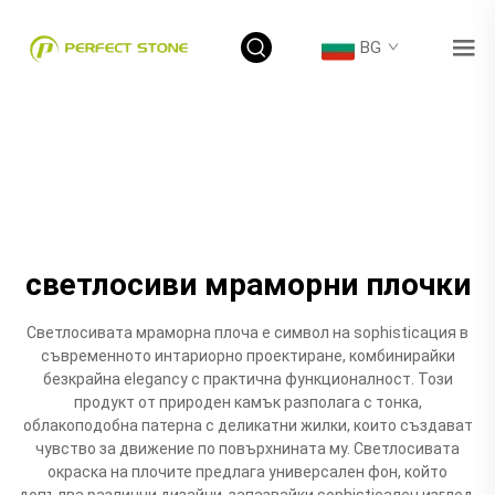
BG
светлосиви мраморни плочки
Светлосивата мраморна плоча е символ на sophisticaция в
съвременното интариорно проектиране, комбинирайки
безкрайна elegancy с практична функционалност. Този
продукт от природен камък разполага с тонка,
облакоподобна патерна с деликатни жилки, които създават
чувство за движение по повърхнината му. Светлосивата
окраска на плочите предлага универсален фон, който
допълва различни дизайни, запазвайки sophisticaлен изглед.