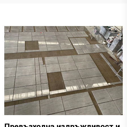
Превъзходна издръжливост и