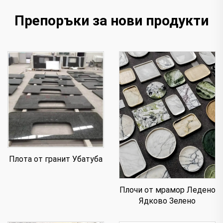
Препоръки за нови продукти
Плота от гранит Убатуба
Плочи от мрамор Ледено
Ядково Зелено