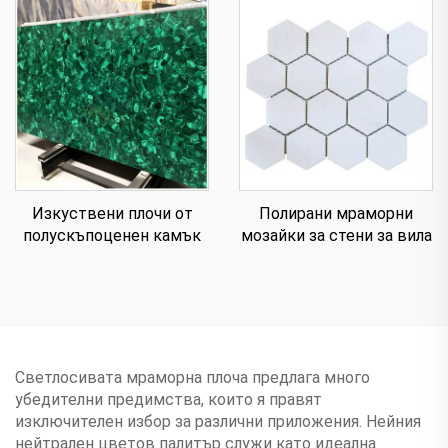
Изкуствени плочи от
Полирани мраморни
полускъпоценен камък
мозайки за стени за вила
Светлосивата мраморна плоча предлага много
убедителни предимства, които я правят
изключителен избор за различни приложения. Нейния
нейтрален цветов палитър служи като идеална