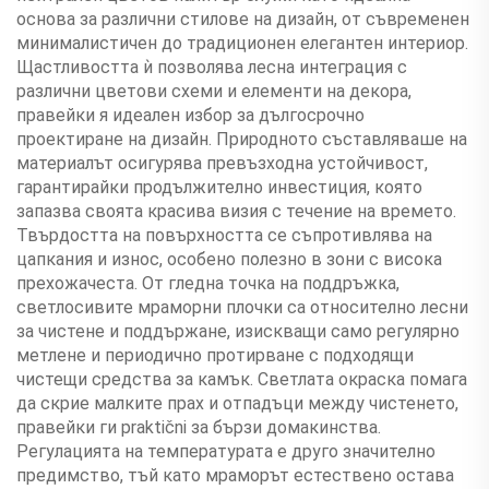
основа за различни стилове на дизайн, от съвременен
минималистичен до традиционен елегантен интериор.
Щастливостта ѝ позволява лесна интеграция с
различни цветови схеми и елементи на декора,
правейки я идеален избор за дългосрочно
проектиране на дизайн. Природното съставляваше на
материалът осигурява превъзходна устойчивост,
гарантирайки продължително инвестиция, която
запазва своята красива визия с течение на времето.
Твърдостта на повърхността се съпротивлява на
цапкания и износ, особено полезно в зони с висока
прехожачеста. От гледна точка на поддръжка,
светлосивите мраморни плочки са относително лесни
за чистене и поддържане, изискващи само регулярно
метлене и периодично протирване с подходящи
чистещи средства за камък. Светлата окраска помага
да скрие малките прах и отпадъци между чистенето,
правейки ги praktični за бързи домакинства.
Регулацията на температурата е друго значително
предимство, тъй като мраморът естествено остава