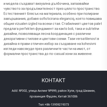
и модела създават визуална дълбочина, запазвайки
чувството за продължителност през цялото пространство.
Естественият блясък на материалa, особено при полирани
завършвания, добавя sofisticirana eleganciq, която повишава
общия vizualen izgled na всеки стая. Стабилният цветов palet
предлага perfekten фундамент за какto boli, такa и subtelnи
дизайни, позволяващи лесна koординация с различни
декоративни стилове и цветови схеми. Тази versatilenost в
дизайна я прави отличен избор за създаване на kohesivni
изгледи навсякyде през различните части на имот, от
формални пространства до по-casual зони за живеене.
КОНТАКТ
Add: №302, улица Анлинг №999, район Хули, град Шиамен,
провинция Фуцзян, Китай 361006
Тел:
+86-13959219373