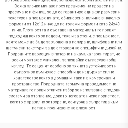
Всяка плочка минава през прецизионни процеси на
пресичане и финиш, за да се гарантира еднакви размери и
текстура на повърхнината, обикновено налична в няколко
формати от 12x12 инча до по-големи формати като 24x48
инча. Плотността и състава на материалът го правят
подходящ както за подови, така и за стени, с повърхност,
която може да бъде завършена в полирани, шлифовани или
щетчиени текстури, за да отговаря на специфични дизайни.
Природните вариации в патерна на камъка гарантират, че
всеки монтаж е уникален, запазвайки съгласуван общ
изглед. Те се ценят особено за тяхната устойчивост и
съпротива към износ, способни да издържат силно
ходателство както в домашни, така и в комерсиални
пространства. Природната термична проводимост на
материала го прави отличен избор за използване с подови
системи за отопление, докато неговата ниска пористост,
когато е правилно затворена, осигурява съпротива към
петна и проникване на влажност.