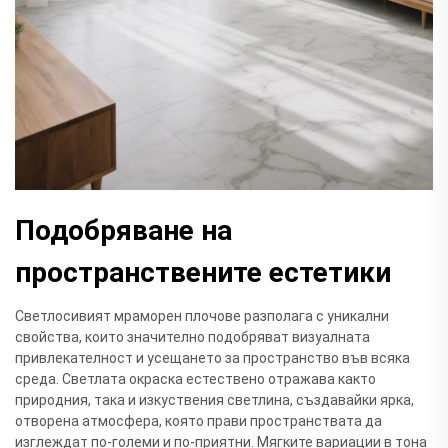
Подобряване на
пространствените естетики
Светлосивият мраморен плочове разполага с уникални
свойства, които значително подобряват визуалната
привлекателност и усещането за пространство във всяка
среда. Светлата окраска естествено отражава както
природния, така и изкуствения светлина, създавайки ярка,
отворена атмосфера, която прави пространствата да
изглеждат по-големи и по-приятни. Мягките вариации в тона