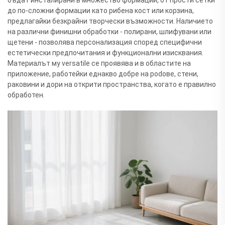
бъдат инсталирани в множество формации, от прости сетки
до по-сложни формации като рибена кост или корзина,
предлагайки безкрайни творчески възможности. Наличието
на различни финишни обработки - полирани, шлифувани или
щетени - позволява персонализация според специфични
естетически предпочитания и функционални изисквания.
Материалът му versatile се проявява и в областите на
приложение, работейки еднакво добре на podове, стени,
раковини и дори на открити пространства, когато е правилно
обработен.