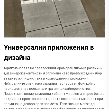
Универсални приложения в
дизайна
Адаптивността на светлосивия мраморен плочи в различни
дизайнерски контексти я отличава като превъзходен избор
за както жилищни, така и комерциални приложения.
Нейтралните сиви тона създават sofisticiran фон, който
лесно допълва всеки палитра или дизайнерски стил.
Природните венирни модели добавят vizualen интерес без да
подтиснат пространството, което позволява гъвкавост при
промяна на декора през времето. Тези плочки могат да