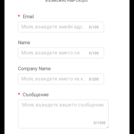
възможно най-скоро.
Email
0/100
Name
0/100
Company Name
0/200
Съобщение
0/1000