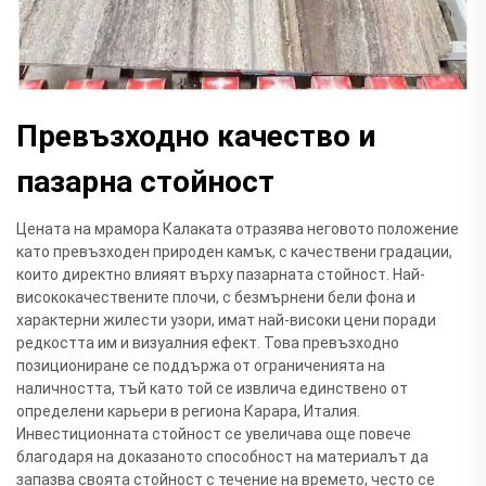
Превъзходно качество и
пазарна стойност
Цената на мрамора Калаката отразява неговото положение
като превъзходен природен камък, с качествени градации,
които директно влияят върху пазарната стойност. Най-
висококачествените плочи, с безмърнени бели фона и
характерни жилести узори, имат най-високи цени поради
редкостта им и визуалния ефект. Това превъзходно
позициониране се поддържа от ограниченията на
наличността, тъй като той се извлича единствено от
определени карьери в региона Карара, Италия.
Инвестиционната стойност се увеличава още повече
благодаря на доказаното способност на материалът да
запазва своята стойност с течение на времето, често се