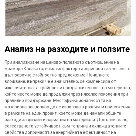
Анализ на разходите и ползите
При анализиране на ценово-полезното съотношение на
мрамора Калаката, няколко фактора допринасят за неговото
дългосрочно стойностно предложение. Началното
влощване, въпреки че е значително, се компенсира от
изключителната трайност и продължителност на материалa,
който често може да продължи през няколко поколения при
правилно поддържане. Многофункционалността на
материалa позволява да се използва в различни приложения
в рамките на един проект, което може да намали общите
разходи за дизайн и вариация на материали. Допълнително,
естествената устойчивост към топлина и охлаждателните
свойства допринасят за енергийната ефективност на