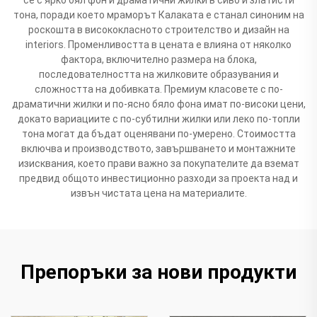
тона, поради което мраморът Калаката е станал синоним на
роскошта в висококласното строителство и дизайн на
interiors. Променливостта в цената е влияна от няколко
фактора, включително размера на блока,
последователността на жилковите образувания и
сложността на добивката. Премиум класовете с по-
драматични жилки и по-ясно бяло фона имат по-високи цени,
докато вариациите с по-субтилни жилки или леко по-топли
тона могат да бъдат оценявани по-умерено. Стоимостта
включва и производството, завършването и монтажните
изисквания, което прави важно за покупателите да вземат
предвид общото инвестиционно разходи за проекта над и
извън чистата цена на материалите.
Препоръки за нови продукти