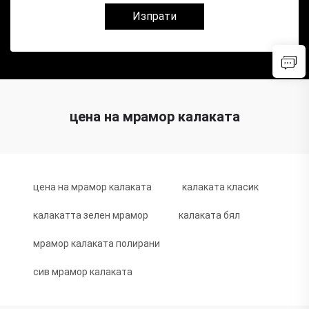
Изпрати
цена на мрамор калаката
цена на мрамор калаката
калаката класик
калакатта зелен мрамор
калаката бял
мрамор калаката полирани
сив мрамор калаката