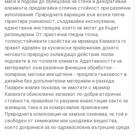
маси и подове до облицовка на стени и декоративни
елементи, предлагайки отлична стойност при различни
използвания. Природната вариация във всеки плоча
гарантира уникалност, създавайки ексклузивни,
единствени инсталации, които не могат да бъдат
реплицирани. От практична гледна точка,
топлоустойчивите свойства на мрамора Калаката го
правят идеален за кухненски приложения, докато
неговото природно охлаждащо действие ползи
подовете в по-топлите климати. Адаптивността на
материалът към различни финишни обработки -
полирани, матови или щетени - предлага гъвкавост в
дизайна без допълнителни материали и разходи.
Пазарен анализ показва, че имотите с мрамор
Калаката обикновено запазват по-добри вторични
стойности, правейки го разумна инвестиция както за
жилищни, така и за комерсиални приложения.
Природната композиция на камъка означава, че той е
свободен от химикалии или шкодливи вещества,
което допринася за по-здравословна вътрешна среда.