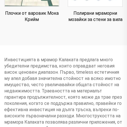
Плочки от варовик Мока
Полирани мраморни
Крийм
мозайки за стени за вила
Инвестицията в мрамор Калаката предлага много
убедителни предимства, които оправдват неговия
висок ценовен диапазон. Първо, timeless естетичния
му апел добавя значителна стойност на всяко имотно
имущество, често увеличавайки общата стойност на
недвижимостта. Траевността на материалът
гарантира продължителност, която може да трае през
поколения, когато се поддържа правилно, правейки го
ефективна инвестиция на дълга тръска, въпреки по-
високите първоначални разходи. Многострукостта на
мрамора Калаката позволява различни приложения, от