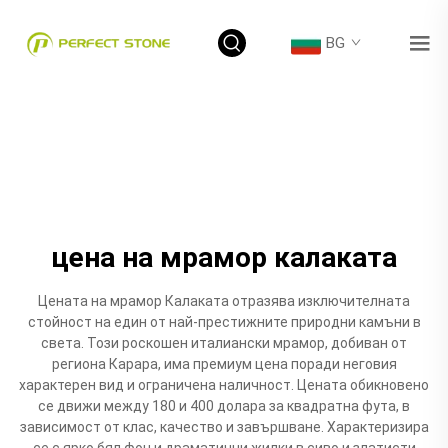
BG
цена на мрамор калаката
Цената на мрамор Калаката отразява изключителната
стойност на един от най-престижните природни камъни в
света. Този роскошен италиански мрамор, добиван от
региона Карара, има премиум цена поради неговия
характерен вид и ограничена наличност. Цената обикновено
се движи между 180 и 400 долара за квадратна фута, в
зависимост от клас, качество и завършване. Характеризира
се с ярко бял фон и драматични жилки в сиво и златисти