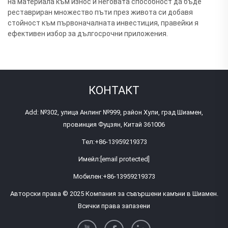
на материала към износ и неговата способност да бъде
реставриран множество пъти през живота си добавя
стойност към първоначалната инвестиция, правейки я
ефективен избор за дългосрочни приложения.
КОНТАКТ
Add: №302, улица Анлинг №999, район Хули, град Шиамен,
провинция Фуцзян, Китай 361006
Тел:
+86-13959219373
Имейл:
[email protected]
Мобилен:
+86-13959219373
Авторски права © 2025 Компания за съвършени камъни в Шиамен.
Всички права запазени