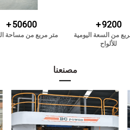
+
55000
+
10000
ربع من السعة اليومية
متر مربع من مساحة ال
للألواح
مصنعنا