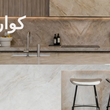
يت طبيعي، منزل
الكوارتزيت عالي الجودة ليمنحك منزلًا متينًا وبديعًا 
اقرأ المزيد