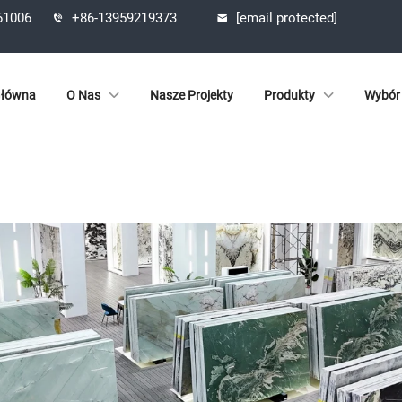
361006
+86-13959219373
[email protected]
Główna
O Nas
Nasze Projekty
Produkty
Wybór 