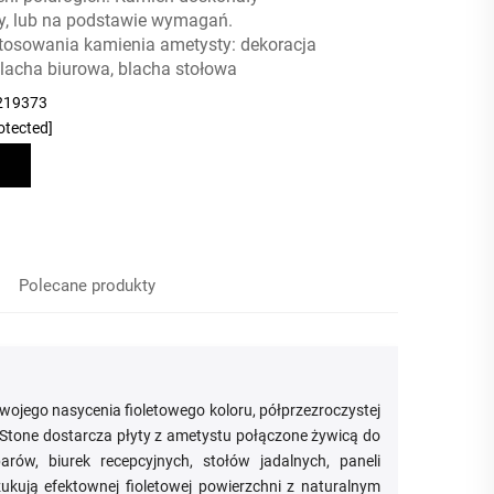
ty, lub na podstawie wymagań.
tosowania kamienia ametysty: dekoracja
 blacha biurowa, blacha stołowa
219373
otected]
Polecane produkty
wojego nasycenia fioletowego koloru, półprzezroczystej
t Stone dostarcza płyty z ametystu połączone żywicą do
rów, biurek recepcyjnych, stołów jadalnych, paneli
kują efektownej fioletowej powierzchni z naturalnym