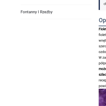
c
Fontanny I Rzeźby
Op
Fiol
fiol
wnęt
szer
ozdo
W za
półp
może
szla
rece
powi