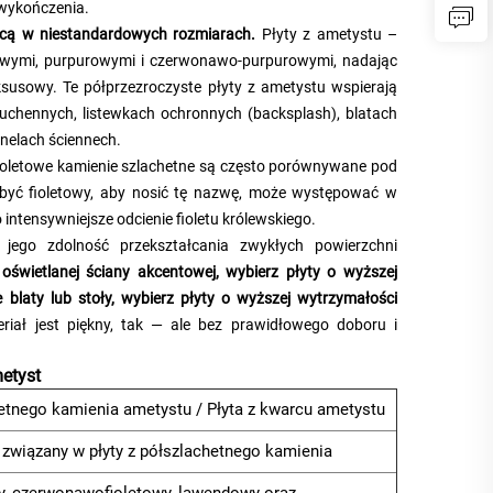
 wykończenia.
wicą w niestandardowych rozmiarach.
Płyty z ametystu –
etowymi, purpurowymi i czerwonawo-purpurowymi, nadając
usowy. Te półprzezroczyste płyty z ametystu wspierają
uchennych, listewkach ochronnych (backsplash), blatach
nelach ściennech.
 fioletowe kamienie szlachetne są często porównywane pod
być fioletowy, aby nosić tę nazwę, może występować w
 intensywniejsze odcienie fioletu królewskiego.
jego zdolność przekształcania zwykłych powierzchni
oświetlanej ściany akcentowej, wybierz płyty o wyższej
uje blaty lub stoły, wybierz płyty o wyższej wytrzymałości
riał jest piękny, tak — ale bez prawidłowego doboru i
metyst
hetnego kamienia ametystu / Płyta z kwarcu ametystu
 związany w płyty z półszlachetnego kamienia