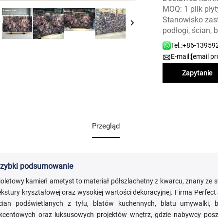
MOQ: 1 plik pły
Stanowisko zas
podłogi, ścian,
Tel.:
+86-13959
E-mail:
[email pr
Zapytanie
Przegląd
zybki podsumowanie
ioletowy kamień ametyst to materiał półszlachetny z kwarcu, znany ze s
ekstury kryształowej oraz wysokiej wartości dekoracyjnej. Firma Perfec
cian podświetlanych z tyłu, blatów kuchennych, blatu umywalki, ba
kcentowych oraz luksusowych projektów wnętrz, gdzie nabywcy poszu