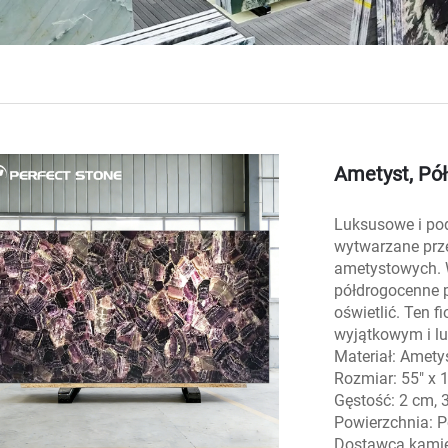
Ametyst, Pó
Luksusowe i pod
wytwarzane prze
ametystowych. W
półdrogocenne pł
oświetlić. Ten f
wyjątkowym i l
Materiał: Amety
Rozmiar: 55" x
Gęstość: 2 cm, 
Powierzchnia: 
Dostawca kamie