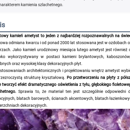
harakterem kamienia szlachetnego.
is
etowy kamień ametyst to jeden z najbardziej rozpoznawalnych na świe
etowa odmiana kwarcu i od ponad 2000 lat stosowana jest w ozdobach 
rzach. Jako kamień urodzinowy miesiąca lutego ametyst jest również 
oko wykorzystywany w postaci kamieni brylantowych, kaboszonów, 
bnych oraz wysokiej klasy dekoracyjnych płyt.
stosowaniach architektonicznych i projektowaniu wnętrz ametyst wybiera
rzezroczystą strukturę kryształową.
Po przetworzeniu na płyty z półs
 tworzyć efekt dramatycznego oświetlenia z tyłu, głębokiego fioletow
chetnego.
Sprawia to, że materiał ten jest szczególnie odpowiedni 
pcyjnych, blatach barowych, ścianach akcentowych, blatach łazienkow
erzchniach dekoracyjnych.