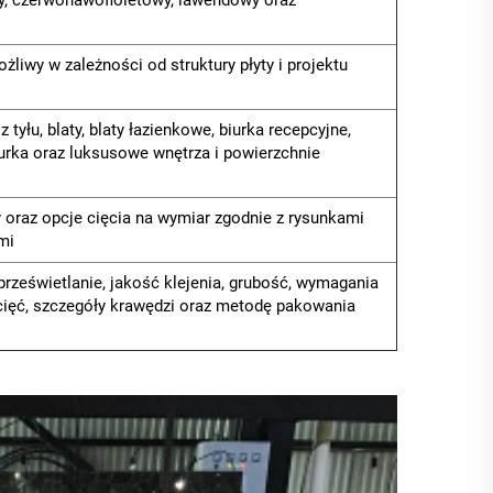
wy, czerwonawofioletowy, lawendowy oraz
ożliwy w zależności od struktury płyty i projektu
tyłu, blaty, blaty łazienkowe, biurka recepcyjne,
iurka oraz luksusowe wnętrza i powierzchnie
aty oraz opcje cięcia na wymiar zgodnie z rysunkami
mi
 prześwietlanie, jakość klejenia, grubość, wymagania
i cięć, szczegóły krawędzi oraz metodę pakowania