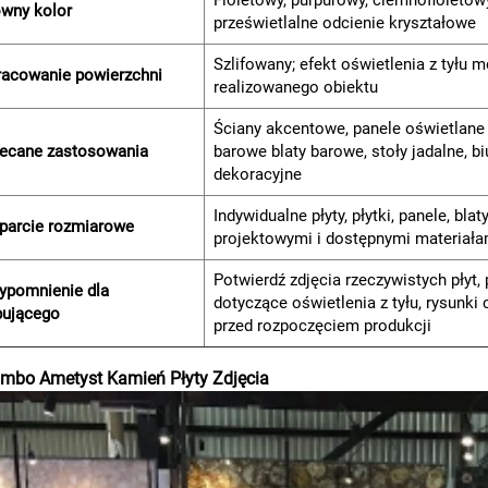
Fioletowy, purpurowy, ciemnofioleto
wny kolor
prześwietlalne odcienie kryształowe
Szlifowany; efekt oświetlenia z tyłu m
racowanie powierzchni
realizowanego obiektu
Ściany akcentowe, panele oświetlane z 
lecane zastosowania
barowe blaty barowe, stoły jadalne, b
dekoracyjne
Indywidualne płyty, płytki, panele, bl
parcie rozmiarowe
projektowymi i dostępnymi materiała
Potwierdź zdjęcia rzeczywistych płyt,
ypomnienie dla
dotyczące oświetlenia z tyłu, rysunk
pującego
przed rozpoczęciem produkcji
mbo Ametyst Kamień Płyty Zdjęcia