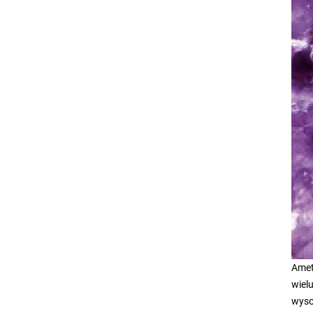
Amet
wiel
wyso