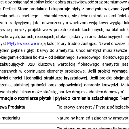
ści, aby osiągnąć stabilny kolor, dobrą prześwitowość oraz premiumowy
a Perfect Stone produkuje i eksportuje płyty z ametystu wiązane ży
enia półszlachetnego – charakteryzują się głębokimi odcieniami fiol
wno tradycyjnym, jak i nowoczesnym wnętrzom wyjątkowy wygląd luks
tywne pomysły projektowe w przestrzeniach kuchennych, na blatach k
alkowych, barach, recepcjach, stołach jadalnych oraz dekoracyjnych pa
tyst
Płyty kwarcowe
mają kolor, który trudno zastąpić. Nawet droższe
ędem piękna i głębi barwy do ametystu. Choć ametyst musi zawsze 
kiej gamie odcieni fioletu – od delikatnego lawendowego i fioletowego po
zakupujących B2B kluczową wartością fioletowego ametystu jest 
ętrznych w dominujące elementy projektowe.
Jeśli projekt wymaga 
świetlalności i jednolitej strukturze kryształowej. Jeśli projekt obejm
czenia, stabilnej grubości oraz odpowiedniej ochronie krawędzi.
Mate
wania płyt luksus może stać się „bardzo drogim zadaniem domowym”.
rmacje o rozmiarze płytek i płytek z kamienia szlachetnego 1-a
zwa Produktu
Fioletowy ametyst / Płyta z półszlac
 materiału
Naturalny kamień szlachetny ametyst