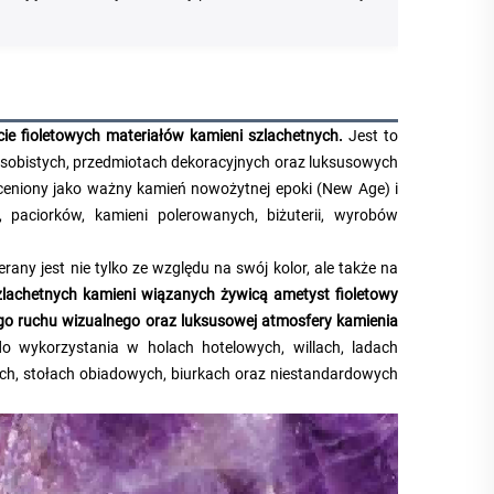
cie fioletowych materiałów kamieni szlachetnych.
Jest to
osobistych, przedmiotach dekoracyjnych oraz luksusowych
ceniony jako ważny kamień nowożytnej epoki (New Age) i
paciorków, kamieni polerowanych, biżuterii, wyrobów
ny jest nie tylko ze względu na swój kolor, ale także na
zlachetnych kamieni wiązanych żywicą ametyst fioletowy
ego ruchu wizualnego oraz luksusowej atmosfery kamienia
do wykorzystania w holach hotelowych, willach, ladach
ych, stołach obiadowych, biurkach oraz niestandardowych