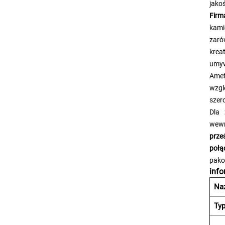
jako
Firm
kami
zaró
krea
umyw
Ame
wzgl
szero
Dla 
wewn
prze
połą
pako
info
Na
Typ