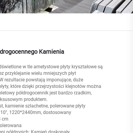
łdrogocennego Kamienia
świetlone w tle ametystowe płyty kryształowe są
z przyklejanie wielu mniejszych płyt
 rezultacie powstają imponujące, duże
yty, które dzięki przejrzystości klejnotów można
ioletowy półdrogocennik jest bardzo rzadkim,
uksusowym produktem.
st, kamienie szlachetne, polerowane płyty
 110", 1220*2440mm, dostosowany
3 cm
Polerowana
ni półdrogich: Kamień doskonały