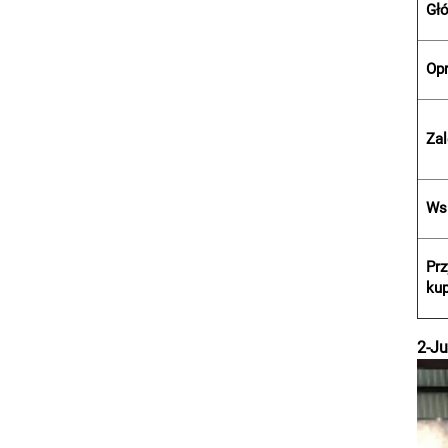
Głó
Op
Za
Ws
Prz
ku
2-Ju