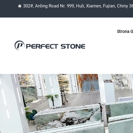
302#, Anling Road Nr. 999, Huli, Xiamen, Fujian, Chiny 
Strona 