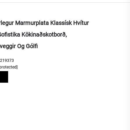
rlegur Marmurplata Klassísk Hvítur
 Sofistika Kökinaðskotborð,
eggir Og Gólfi
9219373
protected]