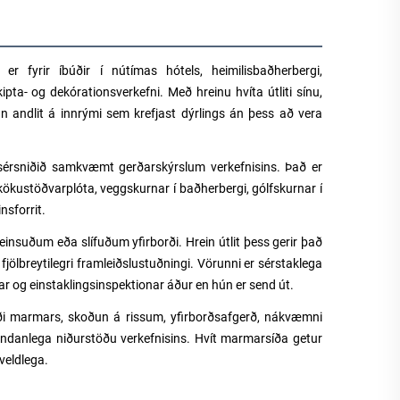
r fyrir íbúðir í nútímas hótels, heimilisbaðherbergi,
ipta- og dekórationsverkefni. Með hreinu hvíta útliti sínu,
n andlit á innrými sem krefjast dýrlings án þess að vera
 sérsniðið samkvæmt gerðarskýrslum verkefnisins. Það er
kökustöðvarplóta, veggskurnar í baðherbergi, gólfskurnar í
sforrit.
insuðum eða slífuðum yfirborði. Hrein útlit þess gerir það
fjölbreytilegri framleiðslustuðningi. Vörunni er sérstaklega
ar og einstaklingsinspektionar áður en hún er send út.
æði marmars, skoðun á rissum, yfirborðsafgerð, nákvæmni
 endanlega niðurstöðu verkefnisins. Hvít marmarsíða getur
veldlega.