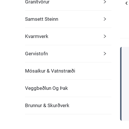
Granítvörur
Samsett Steinn
Kvarmverk
Gervistofn
Mósaíkur & Vatnstræði
Veggbeðlun Og Þak
Brunnur & Skurðverk