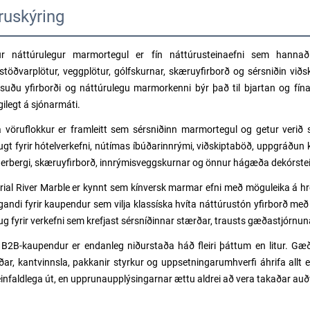
ruskýring
ur náttúrulegur marmortegul er fín náttúrusteinaefni sem hannað e
stöðvarplötur, veggplötur, gólfskurnar, skæruyfirborð og sérsniðin viðsk
suðu yfirborði og náttúrulegu marmorkenni býr það til bjartan og fína
ilegt á sjónarmáti.
a vöruflokkur er framleitt sem sérsniðinn marmortegul og getur verið
ugt fyrir hótelverkefni, nútímas íbúðarinnrými, viðskiptaböð, uppgráðun 
erbergi, skæruyfirborð, innrýmisveggskurnar og önnur hágæða dekórstein
rial River Marble er kynnt sem kínversk marmar efni með möguleika á hre
gandi fyrir kaupendur sem vilja klassíska hvíta náttúrustón yfirborð með 
g fyrir verkefni sem krefjast sérsníðinnar stærðar, trausts gæðastjórnun
r B2B-kaupendur er endanleg niðurstaða háð fleiri þáttum en litur. G
ðar, kantvinnsla, pakkanir styrkur og uppsetningarumhverfi áhrifa allt
 einfaldlega út, en upprunaupplýsingarnar ættu aldrei að vera takaðar auð