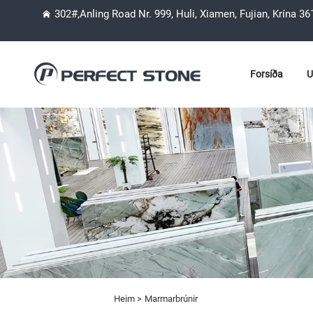
302#,Anling Road Nr. 999, Huli, Xiamen, Fujian, Krína 3
Forsíða
U
Heim >
Marmarbrúnir