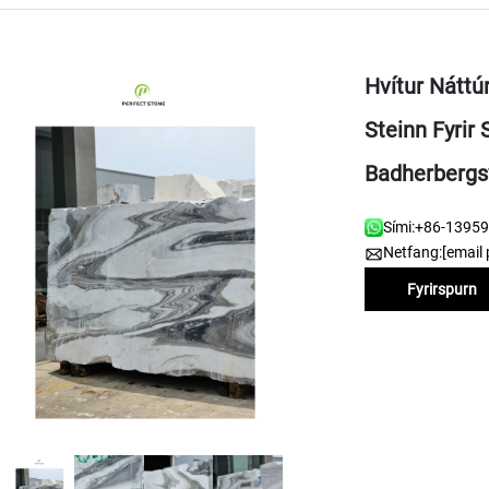
Hvítur Náttú
Steinn Fyrir
Badherbergsv
Sími:
+86-1395
Netfang:
[email 
Fyrirspurn