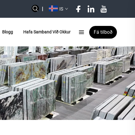
|
IS
Fá tilboð
Blogg
Hafa Samband Við Okkur