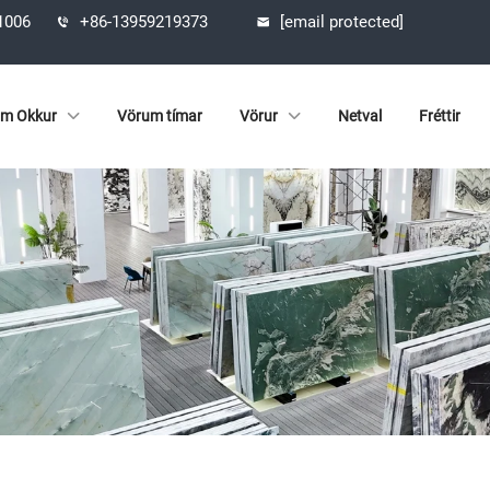
61006
+86-13959219373
[email protected]
m Okkur
Vörum tímar
Vörur
Netval
Fréttir