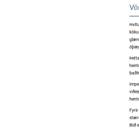
Vö
Hvít
köku
glæn
óþæg
Þett
hent
baðh
Impe
viðei
hentu
Fyri
stær
litið