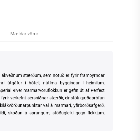
Mældar vörur
 í ákveðnum stærðum, sem notuð er fyrir framþyrndar
i útgáfur í hóteli, nútíma byggingar í heimilum,
mperial River marmarvöruflokkun er gefin út af Perfect
fyrir verkefni, sérsniðnar stærðir, einstök gæðaprófun
ilákvörðunarpunktar val á marmari, yfirborðsafgerð,
ildi, skoðun á sprungum, stöðugleiki gegn flekkjum,