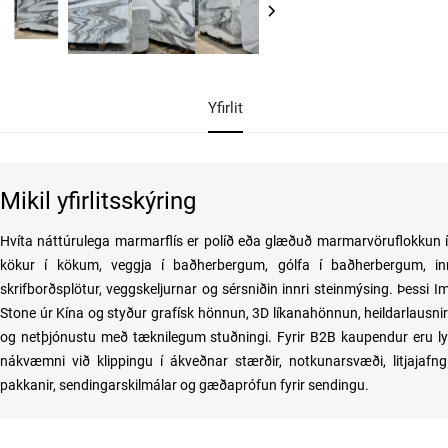
Yfirlit
Mikil yfirlitsskýring
Hvíta náttúrulega marmarflís er políð eða glæðuð marmarvöruflokkun
kökur í kökum, veggja í baðherbergum, gólfa í baðherbergum, innr
skrifborðsplötur, veggskeljurnar og sérsniðin innri steinmýsing. Þessi I
Stone úr Kína og styður grafísk hönnun, 3D líkanahönnun, heildarlausnir 
og netþjónustu með tæknilegum stuðningi. Fyrir B2B kaupendur eru lyk
nákvæmni við klippingu í ákveðnar stærðir, notkunarsvæði, litjajafng
pakkanir, sendingarskilmálar og gæðaprófun fyrir sendingu.