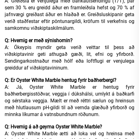
A: Greiðsla er venjulega með bankaútsendingu (T/T), þar
sem 30 % eru greidd áður en framleiðsla hefst og 70 % af
jafnvægi greiðast áður en hlaðað er. Greiðsluskipanir geta
verið staðfestar eftir pöntunargildi, kröfum til verkefnis og
samkomnu viðskiptaskilmálum.
Q: Hvernig er með sýnishornin?
A: Ókeypis myndir geta verið veittar til þess að
viðskiptavinir geti athugað gæði, lit, efni og yfirborð.
Sendingarkostnaður með hólf eða loftflugi er venjulega
greiddur af viðskiptavininum.
Q: Er Oyster White Marble hentug fyrir baðherbergi?
A: Já, Oyster White Marble er hentug fyrir
baðherbergisstöðvar, veggja í dúkshálsi, umlykt á baðkarfi
og sérstaka veggja. Mælt er með réttri sælun og hreinsun
með hlutlausum pH-gildi til að vernda glæðuð yfirborð og
minnka líkurnar á vatnsbundnum röðunum.
Q: Hvernig á að geyma Oyster White Marble?
A: Oyster White Marble ætti að loka vel og hreinsa með