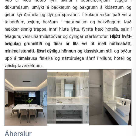
dúkurhúsum, umlykt á baðkerum og bakgrunn á klósettum, og
gefur kyrrðarfulla og dýrliga spa-áhrif. Í kökum virkar það vel á
talborðum, eyjum, borðum í matarsalum og bakvöggum. Það
hækkar einnig trappa, innri hluta lyftu, fyrsta hæð hotella, salir í
félagum, verslunarmiðstöðvar og dýrligar starfsstofur.
Hljótt hvítt-
beigulag grunnlitið og fínar ár líta vel út með nútímahátt,
minimalistahátt, ljósri dýrligu hönnun og klassískum stíl.
og býður
upp á tímalausa fínleika og náttúrulega áhrif í villum, hóteli og
viðskiptaverkefnum.
Áherslur