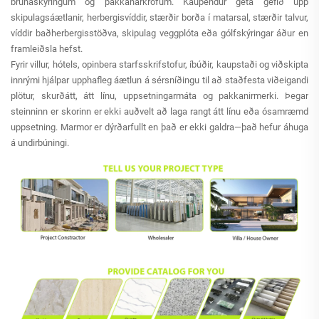
brúnaskýringum og pakkanarkröfum. Kaupendur geta gefið upp
skipulagsáætlanir, herbergisvíddir, stærðir borða í matarsal, stærðir talvur,
víddir baðherbergisstöðva, skipulag veggplóta eða gólfskýringar áður en
framleiðsla hefst.
Fyrir villur, hótels, opinbera starfsskrifstofur, íbúðir, kaupstaði og viðskipta
innrými hjálpar upphafleg áætlun á sérsníðingu til að staðfesta viðeigandi
plötur, skurðátt, átt línu, uppsetningarmáta og pakkanirmerki. Þegar
steinninn er skorinn er ekki auðvelt að laga rangt átt línu eða ósamræmd
uppsetning. Marmor er dýrðarfullt en það er ekki galdra—það hefur áhuga
á undirbúningi.