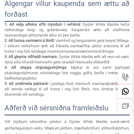
Algengar villur kaupenda sem ættu að
forðast
1. Að velja aðeins eftir myndum í vefskrá:
Oyster White Marble hefur
náttúrulega beig- og gráárásvarp. Kaupendur ættu að staðfesta
raunverulegar plötumyndir áður en þeir panta.
2. Að hunsa samræmi á litstíl:
Varmhvít og beigusteinir geta breyst lítillega.
Í stórum verkefnum ætti að fráveita samhæfðar plötur snemma til að
koma í veg fyrir sýnilegar munstursmunasamræmismisskilningar.
3. Að gleyma viðhaldi marmars:
Óyster White Marble ætti að vera vel sært.
Sýrur eða röfandi hreinsiefni geta skadað hreinsaða yfirborðið.
4. Að sleppa skipulagsskýringu:
Mjúkar ár eru samt þarfnast
skipulagsstjórnunar, sérstaklega fyrir veggja, gólfa, borða í matarsal, og
baðherbergisplötur.
5. Að undirmeta pakkanir:
Ljóslega lituð, hreinsuð marmaraþvættu verða
að vernda varlega til að koma í veg fyrir flekk, riss, brotnar horn og
skemmdir við sendingu.
Aðferð við sérsniðna framleiðslu
Við styðjum sérsniðna pöntun á Óyster White Marble samkvæmt
gerðartegundum verks, tiltækum plötum, stærðarkröfum, yfirborðsþörfum,