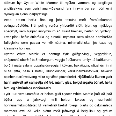
átökum býr Oyster White Marmar til mjúkra, varmara og þægilegra
andlitsskyns, sem gerir hana viðeigandi fyrir innrými þar sem þörf er á
dýrlægi án sjónhugarþrýstings.
Þessi steinn hefur fína og þétt textúru með framúrskarandi
polingaraðstöðu. Eftir poling verður yfirborðið slétt, bjart og mjúklega
spegilgilt, sem hjálpar innrýminum að líkast hreinari, heitari og rýmlegri.
Hver plötu hefur dularfulla og einstök mynstur, sem skapa samhæfða
fallegleika sem passar vel við nútíma, minimalistíska, ljós-luxus og
klassíska hönnun.
Oyster White Marble er hentugt fyrir gólfgervingu, veggdýrkun,
skápurshálsborð í baðherbergum, veggja í dúkurum, umlykt á baðkerum,
borð í matarsalum, uppáhaldsveggja í kökum, bakvöggja, stigahús, innri
hluta lyfta, halla í hóteli, klúbbloungar, verslunarmiðstöðvar, hávaxin
opinber starfsvettvang, villur og viðskiptaverkefni.
Hljóðhaldur liturinn gerir
hann auðvelt að samsetja við tré, málm, glas, beigufargaða búnað, heita
birtu og náttúrulega innrýmisefni.
Fyrir B2B-verslunaraðila er helsta gildi Oyster White Marble það að það
býður upp á jafnvægi milli heitrar luksus og raunhæfri
hönnunarfleksibilitetar. Ef verkefnið krefst rólegs, bjarts og óskiljanlegs
marmars ætti að velja plötur með jafnvægi á beigulínu og gráum