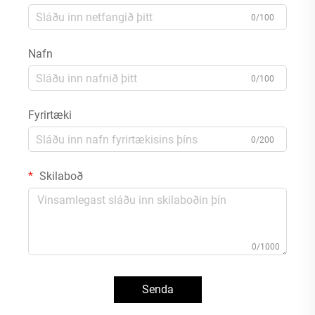
0/100
Nafn
0/100
Fyrirtæki
0/200
Skilaboð
0/1000
Senda