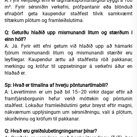
A: Fyrir venjulegt efni er lágmarkspöntunargildi byggt á 100
m². Fyrir sérsniðin verkefni, prófpantanir eða blönduð
efnaþörf geta kaupendur staðfest tilvik samkvæmt
tiltækum plötum og framleiðslutíma.
Q: Geturðu hlaðið upp mismunandi litum og stærðum í
einn hólf?
A: Já. Fyrir eitt efni getum við hlaðið upp að hámarki
fjórum mismunandi litum og mismunandi stærðir eru
leyfilegar. Kaupendur ættu að staðfesta röð pakkanar,
merkingu og kröfur til uppsetningar á verkefni áður en
hlaðað er.
Sp: Hvað er tímalína af hverju pöntunartímabili?
A: Levertíminn er um það bil 15–20 virkir dagar eftir að
framfjársborgunin hefur verið móttekin og pöntunin
staðfest. Lokaður framleiðslutími getur breyst eftir magni,
nákvæmum upplýsingum um sérsniðningu, vali á plötum,
skurðvinnu og kröfum til pakkanar.
Q: Hvað eru greiðslubetingningarnar þínar?