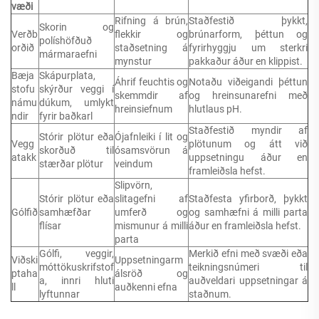
væði
Rifning á brún,
Staðfestið þykkt,
Skorin og
Verðb
flekkir og
brúnarform, þéttun og
políshöfðuð
orðið
staðsetning á
fyrirhyggju um sterkri
mármaraefni
mynstur
pakkaður áður en klippist.
Bæja
Skápurplata,
Áhrif feuchtis og
Notaðu viðeigandi þéttun
stofu
skýrður veggi í
skemmdir af
og hreinsunarefni með
námu
dúkum, umlykt
hreinsiefnum
hlutlaus pH.
ndir
fyrir baðkarl
Staðfestið myndir af
Stórir plötur eða
Ójafnleiki í lit og
Vegg
plötunum og átt við
skorðuð til
ósamsvörun á
atakk
uppsetningu áður en
stærðar plötur
veindum
framleiðsla hefst.
Slipvörn,
Stórir plötur eða
slitagefni af
Staðfesta yfirborð, þykkt
Gólfið
samhæfðar
umferð og
og samhæfni á milli parta
flísar
mismunur á milli
áður en framleiðsla hefst.
parta
Gólfi, veggir,
Merkið efni með svæði eða
Viðski
Uppsetningarm
móttökuskrifstof
teikningsnúmeri til
ptaha
álsröð og
a, innri hluti
auðveldari uppsetningar á
ll
auðkenni efna
lyftunnar
staðnum.