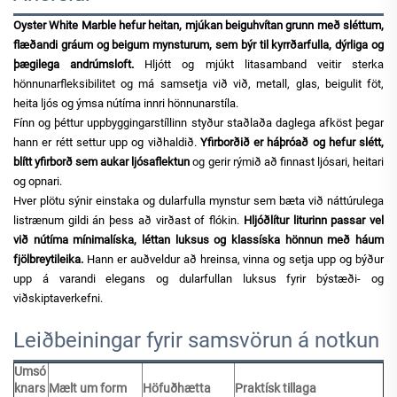
Oyster White Marble hefur heitan, mjúkan beiguhvítan grunn með sléttum,
flæðandi gráum og beigum mynsturum, sem býr til kyrrðarfulla, dýrliga og
þægilega andrúmsloft.
Hljótt og mjúkt litasamband veitir sterka
hönnunarfleksibilitet og má samsetja við við, metall, glas, beigulit föt,
heita ljós og ýmsa nútíma innri hönnunarstíla.
Fínn og þéttur uppbyggingarstíllinn styður staðlaða daglega afköst þegar
hann er rétt settur upp og viðhaldið.
Yfirborðið er háþróað og hefur slétt,
blítt yfirborð sem aukar ljósaflektun
og gerir rýmið að finnast ljósari, heitari
og opnari.
Hver plötu sýnir einstaka og dularfulla mynstur sem bæta við náttúrulega
listrænum gildi án þess að virðast of flókin.
Hljóðlítur liturinn passar vel
við nútíma mínimalíska, léttan luksus og klassíska hönnun með háum
fjölbreytileika.
Hann er auðveldur að hreinsa, vinna og setja upp og býður
upp á varandi elegans og dularfullan luksus fyrir býstæði- og
viðskiptaverkefni.
Leiðbeiningar fyrir samsvörun á notkun
Umsó
knars
Mælt um form
Höfuðhætta
Praktísk tillaga