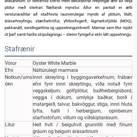
árásarlinum. Ef verkefnið krefst meiri dekoratífrar hreyfingar ætti að velja
plötur með sterkari flæðandi mynstur. Áður en pantað er ætti
verslunaraðilar að staðfesta raunverulegar myndir af plötum, litátt,
árásarhreyfingu, stærðarkröfur, yfirborðsgerð, lágmarksfjölda (MOQ),
pakkanátt, sendingartíma og uppsetningumhverfi. Marmar sem lítur mjúkt
út þarf samt harða skipulagningu – steinn fyrirgefur ekki látt uppsetningu.
Stafrænir
Vörur
Oyster White Marble
Efni
Náttúrulegt marmara
Notkun/ums
Innri skreyting í byggingaverkefnum; frábær
ókn
efni fyrir innri skreytingu, víða notað fyrir
veggskeljum, gólfplötur, baðherbergisbord,
veggja í dúkum, umlykja baðkar, borð í
matargerð, talvur, bakvöggur, stiga, innri hluta
lyfta, halli í herbergjum, opinberum
starfsstofum, villum og viðskiptarásum.
Litur
Heit hvít / beiguhvít grunnliti með fínum
gráum og beigum árásarlinum