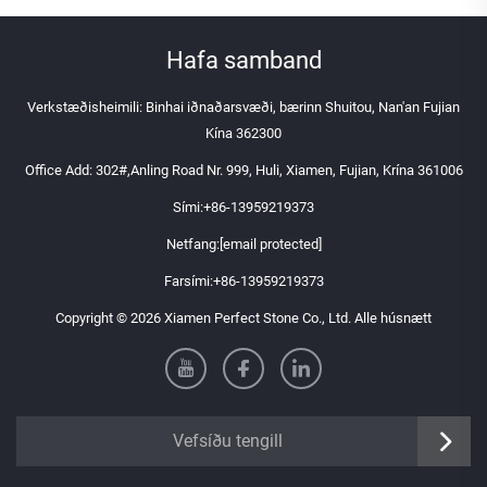
Hafa samband
Verkstæðisheimili: Binhai iðnaðarsvæði, bærinn Shuitou, Nan'an Fujian
Kína 362300
Office Add: 302#,Anling Road Nr. 999, Huli, Xiamen, Fujian, Krína 361006
Sími:
+86-13959219373
Netfang:
[email protected]
Farsími:
+86-13959219373
Copyright © 2026 Xiamen Perfect Stone Co., Ltd. Alle húsnætt
Vefsíðu tengill