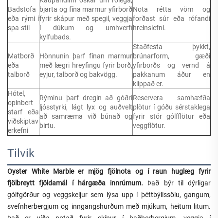
Badstofa
bjarta og fína marmur yfirborð
Nota rétta vörn og
eða rými í
fyrir skápur með spegil, veggja
forðast súr eða rófandi
spa-stíl
í dúkum og umhverfi
hreinsiefni.
kylfubads.
Staðfesta þykkt,
Matborð
Hönnunin þarf fínan marmur
brúnarform, gæði
eða
með lægri hreyfingu fyrir borð,
yfirborðs og vernd á
talborð
eyjur, talborð og bakvögg.
pakkanum áður en
klippað er.
Hótel,
Rýminu þarf dregin að góðri
Reservera samhæfða
opinbert
ljósstyrki, lágt lyx og auðvelt
plötur í góðu sérstaklega
starf eða
að samræma við búnað og
fyrir stór gólfflötur eða
viðskiptav
birtu.
veggflötur.
erkefni
Tilvik
Oyster White Marble er mjög fjölnota og í raun huglæg fyrir
fjölbreytt fjöldamál í hárgæða innrúmum.
Það býr til dýrligar
gólfgörður og veggskeljur sem lýsa upp í þéttbýlissölu, gangum,
svefnherbergjum og inngangshurðum með mjúkum, heitum litum.
Það er víða notað fyrir skínur í baðherbergjum, veggja í