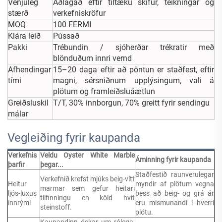
Venjuleg
Aðlagað eftir tiltæku skífur, teikningar og
stærð
verkefniskröfur
MOQ
100 FERMI
Klára leið
Pússað
Pakki
Trébundin / sjóherðar trékratir með
blönduðum innri vernd
Afhendingar
15–20 daga eftir að pöntun er staðfest, eftir
tími
magni, sérsniðnum upplýsingum, vali á
plötum og framleiðsluáætlun
Greiðsluskil
T/T, 30% innborgun, 70% greitt fyrir sendingu
málar
Vegleiðing fyrir kaupanda
Verkefnis
Veldu Oyster White Marble
Áminning fyrir kaupanda
þarfir
þegar...
Staðfestið raunverulegar
Verkefnið krefst mjúks beig-vítt
Heitur
myndir af plötum vegna
marmar sem gefur heitari
ljós-luxus
þess að beig- og grá ár
tilfinningu en köld hvít
innrými
eru mismunandi í hverri
steinstoff.
plötu.
Kaupandinn óskar um rólega,