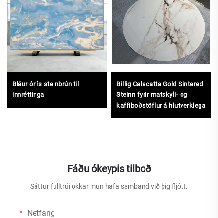
Bláur ónís steinbrún til
Billig Calacatta Gold Sintered
innréttinga
Steinn fyrir matskyli- og
kaffiboðstöflur á hlutverklega
Fáðu ókeypis tilboð
Sáttur fulltrúi okkar mun hafa samband við þig fljótt.
Netfang