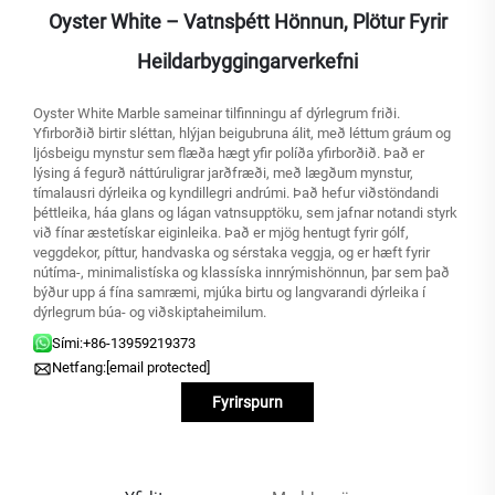
Oyster White – Vatnsþétt Hönnun, Plötur Fyrir
Heildarbyggingarverkefni
Oyster White Marble sameinar tilfinningu af dýrlegrum friði.
Yfirborðið birtir sléttan, hlýjan beigubruna álit, með léttum gráum og
ljósbeigu mynstur sem flæða hægt yfir políða yfirborðið. Það er
lýsing á fegurð náttúruligrar jarðfræði, með lægðum mynstur,
tímalausri dýrleika og kyndillegri andrúmi. Það hefur viðstöndandi
þéttleika, háa glans og lágan vatnsupptöku, sem jafnar notandi styrk
við fínar æstetískar eiginleika. Það er mjög hentugt fyrir gólf,
veggdekor, píttur, handvaska og sérstaka veggja, og er hæft fyrir
nútíma-, minimalistíska og klassíska innrýmishönnun, þar sem það
býður upp á fína samræmi, mjúka birtu og langvarandi dýrleika í
dýrlegrum búa- og viðskiptaheimilum.
Sími:
+86-13959219373
Netfang:
[email protected]
Fyrirspurn