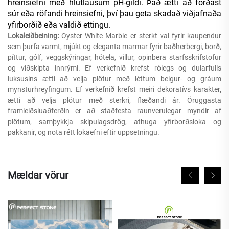
hreinsiefni með hlutlausum pH-gildi. Það ætti að forðast
súr eða röfandi hreinsiefni, því þau geta skadað viðjafnaða
yfirborðið eða valdið ettingu.
Lokaleiðbeining:
Oyster White Marble er sterkt val fyrir kaupendur
sem þurfa varmt, mjúkt og eleganta marmar fyrir baðherbergi, borð,
píttur, gólf, veggskýringar, hótela, villur, opinbera starfsskrifstofur
og viðskipta innrými. Ef verkefnið krefst rólegs og dularfulls
luksusins ætti að velja plötur með léttum beigur- og gráum
mynsturhreyfingum. Ef verkefnið krefst meiri dekoratívs karakter,
ætti að velja plötur með sterkri, flæðandi ár. Öruggasta
framleiðsluaðferðin er að staðfesta raunverulegar myndir af
plötum, samþykkja skipulagsdrög, athuga yfirborðsloka og
pakkanir, og nota rétt lokaefni eftir uppsetningu.
Mældar vörur