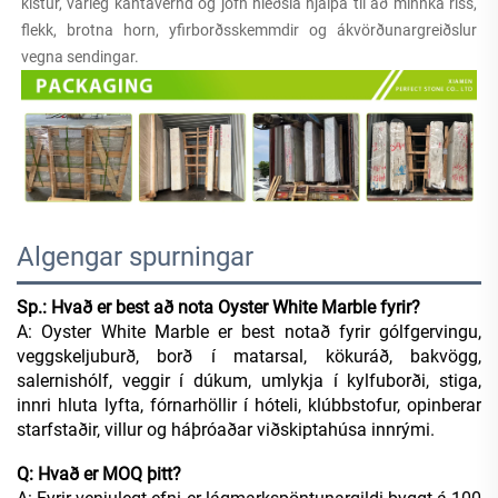
kistur, varleg kantavernd og jöfn hleðsla hjálpa til að minnka riss, 
flekk, brotna horn, yfirborðsskemmdir og ákvörðunargreiðslur 
vegna sendingar. 
Algengar spurningar
Sp.: Hvað er best að nota Oyster White Marble fyrir?
A: Oyster White Marble er best notað fyrir gólfgervingu,
veggskeljuburð, borð í matarsal, kökuráð, bakvögg,
salernishólf, veggir í dúkum, umlykja í kylfuborði, stiga,
innri hluta lyfta, fórnarhöllir í hóteli, klúbbstofur, opinberar
starfstaðir, villur og háþróaðar viðskiptahúsa innrými.
Q: Hvað er MOQ þitt?