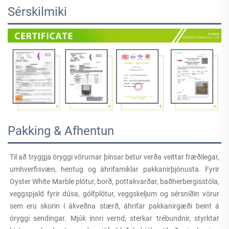
Sérskilmiki
Pakking & Afhentun
Til að tryggja öryggi vörurnar þínsar betur verða veittar fræðilegar, 
umhverfisvæn, hentug og áhrifamiklar pakkanirþjónusta. Fyrir 
Oyster White Marble plötur, borð, pottakvarðar, baðherbergisstóla, 
veggspjald fyrir dúsa, gólfplötur, veggskeljum og sérsníðin vörur 
sem eru skorin í ákveðna stærð, áhrifar pakkanirgæði beint á 
öryggi sendingar. Mjúk innri vernd, sterkar trébundnir, styrktar 