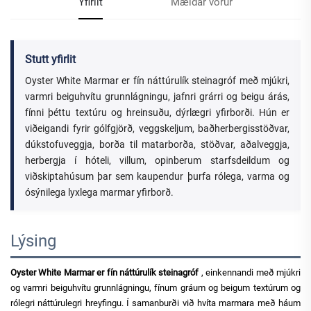
Yfirlit
Mældar vörur
Stutt yfirlit
Oyster White Marmar er fín náttúrulík steinagróf með mjúkri,
varmri beiguhvítu grunnlágningu, jafnri grárri og beigu árás,
fínni þéttu textúru og hreinsuðu, dýrlægri yfirborði. Hún er
viðeigandi fyrir gólfgjörð, veggskeljum, baðherbergisstöðvar,
dúkstofuveggja, borða til matarborða, stöðvar, aðalveggja,
herbergja í hóteli, villum, opinberum starfsdeildum og
viðskiptahúsum þar sem kaupendur þurfa rólega, varma og
ósýnilega lyxlega marmar yfirborð.
Lýsing
Oyster White Marmar er fín náttúrulík steinagróf
, einkennandi með mjúkri
og varmri beiguhvítu grunnlágningu, fínum gráum og beigum textúrum og
rólegri náttúrulegri hreyfingu. Í samanburði við hvíta marmara með háum