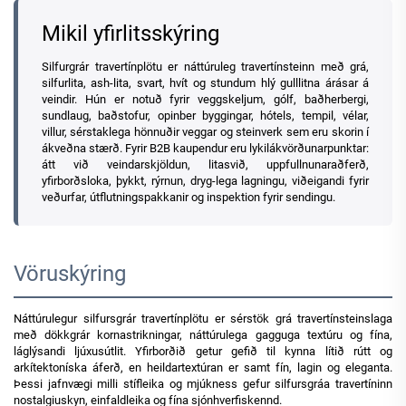
Mikil yfirlitsskýring
Silfurgrár travertínplötu er náttúruleg travertínsteinn með grá,
silfurlita, ash-lita, svart, hvít og stundum hlý gulllitna árásar á
veindir. Hún er notuð fyrir veggskeljum, gólf, baðherbergi,
sundlaug, baðstofur, opinber byggingar, hótels, tempil, vélar,
villur, sérstaklega hönnuðir veggar og steinverk sem eru skorin í
ákveðna stærð. Fyrir B2B kaupendur eru lykilákvörðunarpunktar:
átt við veindarskjöldun, litasvið, uppfullnunaraðferð,
yfirborðsloka, þykkt, rýrnun, dryg-lega lagningu, viðeigandi fyrir
veðurfar, útflutningspakkanir og inspektion fyrir sendingu.
Vöruskýring
Náttúrulegur silfursgrár travertínplötu er sérstök grá travertínsteinslaga
með dökkgrár kornastrikningar, náttúrulega gagguga textúru og fína,
láglýsandi ljúxusútlit. Yfirborðið getur gefið til kynna lítið rútt og
arkítektoníska áferð, en heildartextúran er samt fín, lagin og eleganta.
Þessi jafnvægi milli stífleika og mjúkness gefur silfursgráa travertíninn
nostalgiuskyn, einfaldleika og fína sjónhverfiskennd.