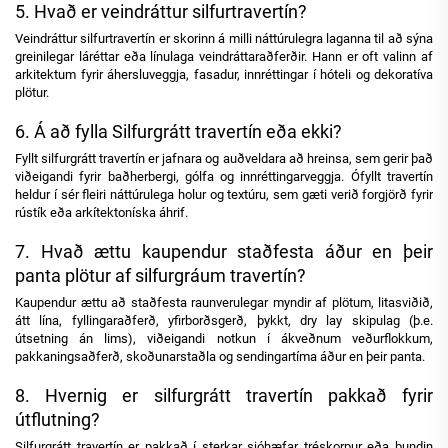
5. Hvað er veindráttur silfurtravertín?
Veindráttur silfurtravertín er skorinn á milli náttúrulegra laganna til að sýna
greinilegar láréttar eða línulaga veindráttaraðferðir. Hann er oft valinn af
arkitektum fyrir áhersluveggja, fasadur, innréttingar í hóteli og dekoratíva
plötur.
6. Á að fylla Silfurgrátt travertín eða ekki?
Fyllt silfurgrátt travertín er jafnara og auðveldara að hreinsa, sem gerir það
viðeigandi fyrir baðherbergi, gólfa og innréttingarveggja. Ófyllt travertín
heldur í sér fleiri náttúrulega holur og textúru, sem gæti verið forgjörð fyrir
rústík eða arkítektoníska áhrif.
7. Hvað ættu kaupendur staðfesta áður en þeir
panta plötur af silfurgráum travertín?
Kaupendur ættu að staðfesta raunverulegar myndir af plötum, litasviðið,
átt lína, fyllingaraðferð, yfirborðsgerð, þykkt, dry lay skipulag (þ.e.
útsetning án lims), viðeigandi notkun í ákveðnum veðurflokkum,
pakkaningsaðferð, skoðunarstaðla og sendingartíma áður en þeir panta.
8. Hvernig er silfurgrátt travertín pakkað fyrir
útflutning?
Silfurgrátt travertín er pakkað í sterkar sjóhæfar tréskorpur eða bundin