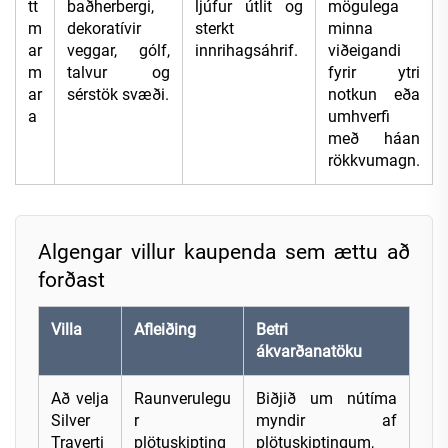
tt
baðherbergi,
ljúfur útlit og
mögulega
m
dekoratívir
sterkt
minna
ar
veggar, gólf,
innrihagsáhrif.
viðeigandi
m
talvur og
fyrir ytri
ar
sérstök svæði.
notkun eða
a
umhverfi
með háan
rökkvumagn.
Algengar villur kaupenda sem ættu að
forðast
Villa
Afleiðing
Betri
ákvarðanatöku
Að velja
Raunverulegu
Biðjið um nútíma
Silver
r
myndir af
Traverti
plötuskipting
plötuskiptingum,