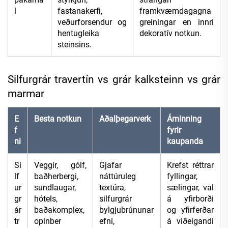
l
fastanakerfi,
framkvæmdagagna
veðurforsendur og
greiningar en innri
hentugleika
dekoratív notkun.
steinsins.
Silfurgrár travertín vs grár kalksteinn vs grár
marmar
E
Besta notkun
Aðalþegarverk
Áminning
f
fyrir
ni
kaupanda
Si
Veggir, gólf,
Gjafar
Krefst réttrar
lf
baðherbergi,
náttúruleg
fyllingar,
ur
sundlaugar,
textúra,
sælingar, val
gr
hótels,
silfurgrár
á yfirborði
ár
baðakomplex,
bylgjubrúnunar
og yfirferðar
tr
opinber
efni,
á viðeigandi