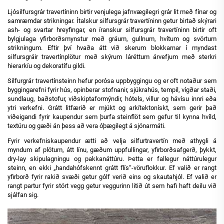
Ljósilfursgrár travertíninn birtir venjulega jafnvægilegri grár lit með fínar og
samræmdar strikningar. Ítalskur silfursgrár travertíninn getur birtað skýrari
ash- og svartar hreyfingar, en íranskur silfursgrár travertíninn birtir oft
bylgjulaga yfirborðsmynstur með gráum, gullnum, hvítum og svörtum
strikningum. Eftir því hvaða átt við skerum blokkarnar í myndast
silfursgráir travertínplötur með skýrum láréttum árvefjum með sterkri
hierarkíu og dekoratífu gildi.
Silfurgrár travertínsteinn hefur porósa uppbyggingu og er oft notaður sem
byggingarefni fyrir hús, opinberar stofnanir, sjúkrahús, tempil, vígðar staði,
sundlaug, baðstofur, viðskiptaformýndir, hótels, villur og hávísu innri eða
ytri verkefni. Grátt litfærið er mjúkt og arkítektonískt, sem gerir það
viðeigandi fyrir kaupendur sem þurfa steinflöt sem gefur til kynna hvíld,
textúru og gæði án þess að vera óþægilegt á sjónarmáti.
Fyrir verkefniskaupendur ætti að velja silfurtravertín með athygli á
myndum af plötum, átt línu, gæðum uppfullingar, yfirborðsafgerð, þykkt,
dry-lay skipulagningu og pakkanáttúru. Þetta er fallegur náttúrulegur
steinn, en ekki „handahófskennt grátt flís“-vöruflokkur. Ef valið er rangt
yfirborð fyrir rakið svæði getur gólf verið eins og skautahjól. Ef valið er
rangt partur fyrir stórt vegg getur veggurinn litið út sem hafi haft deilu við
sjálfan sig.