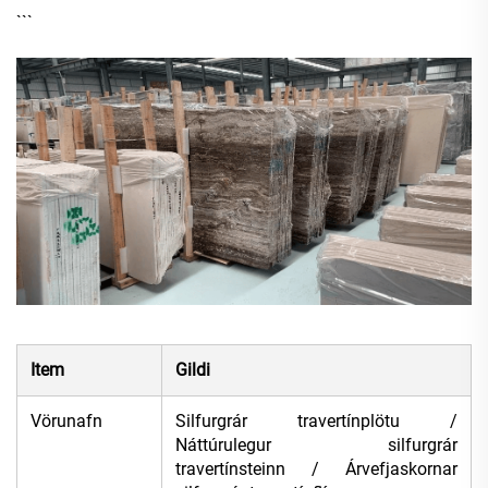
```
Item
Gildi
Vörunafn
Silfurgrár travertínplötu /
Náttúrulegur silfurgrár
travertínsteinn / Árvefjaskornar