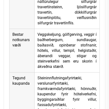
náttúrulegur silfurgrár
travertínsteinn, ljósilfurgrár
travertín, dökkilfurgrár
travertínplötu, veiflusniðin
silfurgrár travertínflís.
Bestar
Veggskeljung, gólfgerving, veggir í
notkunars
baðherbergum, sundlaugar,
væði
baðasvið, opinberar stofnanir,
hótels, villur, tempil, helgistaðir,
áberandi veggar, stigar og
steinverkefni sem eru skorin í
ákveðna stærð.
Tegund
Steininnflutningafyrirtæki,
kaupanda
verslunarfyrirtæki,
framkvæmdafyrirtæki, hönnuðir,
kaupendur fyrir hótelverkefni,
byggingaraðilar fyrir villur,
fassadufyrirtæki,