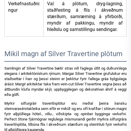
Verkefnastuðni
Val á plötum, dryg-lagning,
ngur
staðfesting á flís í ákveðnum
stærðum, samræming á yfirborði,
myndir af pakkingu, myndir af
hleðslu og samstillingu sendingar.
Mikil magn af Silver Travertine plötum
Samlingin af Silver Travertine bætir strax við faglega útlit og dulkunnlega
elegans í arkitektónískum rýmum. Margar Silver Travertine grufulokur eru
staðsettar í Íran og þessi steinn er þekktur fyrir fallega gráa bylgjulaga
árásir. Margir arkitektar taka fram vein-cut Silver Travertine vegna þess að
áttbundin klufa myndar skýr, uppbyggilegan og dekoratívan áhrif á veggi
eða gólfi.
Myrkir silfurgráir travertínplötur eru meðal þeirra íransku
steinvarasérstakleika sem eftir er mikið og eru oft krafðar í stórum magni
fyrir alþjóðlega hótel-, villu-, viðskipta- og opinber bygginga verkefni.
Perfect Stone fjármögnar reglulega mismunandi gerðir myrkra silfurgrára
travertínplóta, tilbúna flís í ákveðnum stærðum og steinhluti fyrir verkefni
til alþjóðlegra kaupenda.