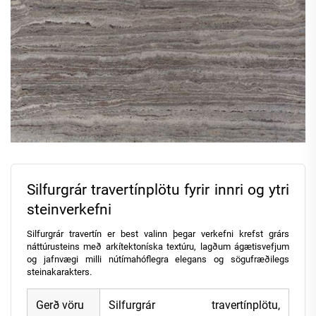
Silfurgrár travertínplötu fyrir innri og ytri
steinverkefni
Silfurgrár travertín er best valinn þegar verkefni krefst grárs
náttúrusteins með arkítektoníska textúru, lagðum ágætisvefjum
og jafnvægi milli nútímahóflegra elegans og sögufræðilegs
steinakarakters.
Gerð vöru
Silfurgrár travertínplötu,