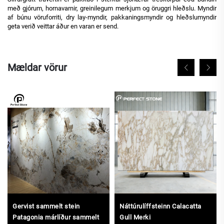
með gjórum, hornavarnir, greinilegum merkjum og öruggri hleðslu. Myndir
af búnu vöruforriti, dry lay-myndir, pakkaningsmyndir og hleðslumyndir
geta verið veittar áður en varan er send.
Mældar vörur
Gervist sammelt stein
Náttúrulíffsteinn Calacatta
Patagonia márlíður sammelt
Gull Merki