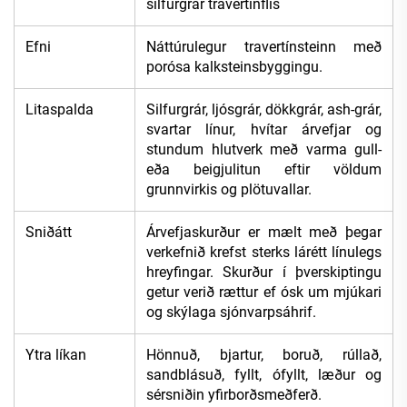
silfurgrár travertínflís
Efni
Náttúrulegur travertínsteinn með
porósa kalksteinsbyggingu.
Litaspalda
Silfurgrár, ljósgrár, dökkgrár, ash-grár,
svartar línur, hvítar árvefjar og
stundum hlutverk með varma gull-
eða beigjulitun eftir völdum
grunnvirkis og plötuvallar.
Sniðátt
Árvefjaskurður er mælt með þegar
verkefnið krefst sterks lárétt línulegs
hreyfingar. Skurður í þverskiptingu
getur verið rættur ef ósk um mjúkari
og skýlaga sjónvarpsáhrif.
Ytra líkan
Hönnuð, bjartur, boruð, rúllað,
sandblásuð, fyllt, ófyllt, læður og
sérsniðin yfirborðsmeðferð.