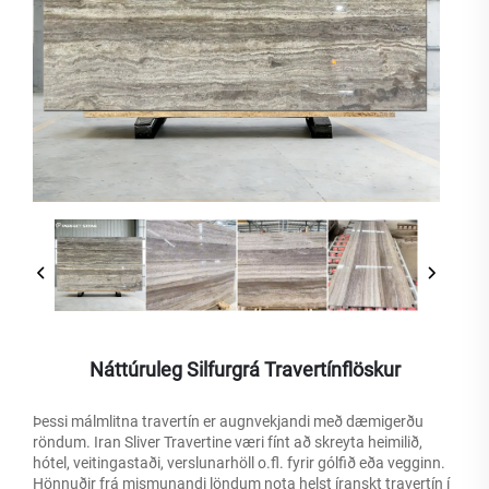
Náttúruleg Silfurgrá Travertínflöskur
Þessi málmlitna travertín er augnvekjandi með dæmigerðu
röndum. Iran Sliver Travertine væri fínt að skreyta heimilið,
hótel, veitingastaði, verslunarhöll o.fl. fyrir gólfið eða vegginn.
Hönnuðir frá mismunandi löndum nota helst íranskt travertín í