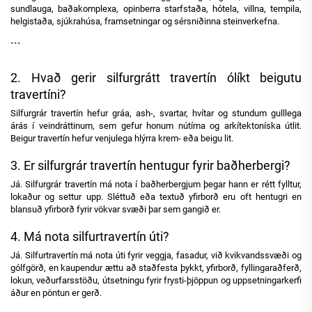
sundlauga, baðakomplexa, opinberra starfstaða, hótela, villna, tempila,
helgistaða, sjúkrahúsa, framsetningar og sérsniðinna steinverkefna.
```
2. Hvað gerir silfurgrátt travertín ólíkt beigutu
travertíni?
Silfurgrár travertín hefur gráa, ash-, svartar, hvítar og stundum gulllega
árás í veindráttinum, sem gefur honum nútíma og arkítektoníska útlit.
Beigur travertín hefur venjulega hlýrra krem- eða beigu lit.
3. Er silfurgrár travertín hentugur fyrir baðherbergi?
Já. Silfurgrár travertín má nota í baðherbergjum þegar hann er rétt fylltur,
lokaður og settur upp. Sléttuð eða textuð yfirborð eru oft hentugri en
blansuð yfirborð fyrir vökvar svæði þar sem gangið er.
4. Má nota silfurtravertín úti?
Já. Silfurtravertín má nota úti fyrir veggja, fasadur, við kvikvandssvæði og
gólfgörð, en kaupendur ættu að staðfesta þykkt, yfirborð, fyllingaraðferð,
lokun, veðurfarsstöðu, útsetningu fyrir frysti-þjöppun og uppsetningarkerfi
áður en pöntun er gerð.