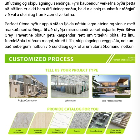
útflutning og skipulagningu sendinga. Fyrir kaupendur verkefna þýðir þetta
að aðilinn er ekki bara útflutningsmaður, heldur einnig raunhæfur ráðgjafi
við val á steini og framkvæmd verkefna.
Perfect Stone býður upp á víðan fjölda náttúrulegra steina og vinnur með
markaðssérfræðinga til að styðja mismunandi verkefnisþarfir. Fyrir Silver
Grey Travertine plötur geta kaupendur rætt um tiltækni plóta, átt línu,
framleiðslu í stórum magni, skurð í flís, skipulagningu veggplátu, notkun í
baðherbergum, notkun við sundlaug og kröfur um utanaðkomandi notkun.