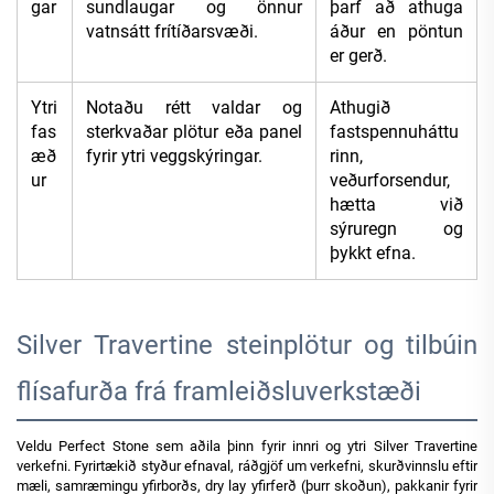
gar
sundlaugar og önnur
þarf að athuga
vatnsátt frítíðarsvæði.
áður en pöntun
er gerð.
Ytri
Notaðu rétt valdar og
Athugið
fas
sterkvaðar plötur eða panel
fastspennuháttu
æð
fyrir ytri veggskýringar.
rinn,
ur
veðurforsendur,
hætta við
sýruregn og
þykkt efna.
Silver Travertine steinplötur og tilbúin
flísafurða frá framleiðsluverkstæði
Veldu Perfect Stone sem aðila þinn fyrir innri og ytri Silver Travertine
verkefni. Fyrirtækið styður efnaval, ráðgjöf um verkefni, skurðvinnslu eftir
mæli, samræmingu yfirborðs, dry lay yfirferð (þurr skoðun), pakkanir fyrir