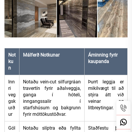
Not
Málferð Notkunar
Áminning fyrir
ku
kaupanda
n
Inn
Notaðu vein-cut silfurgráan
Þurrt leggja er
ri
travertín fyrir aðalveggja,
mikilvægt til að
veg
ganga í hóteli,
stýra átt við
gsk
inngangssalir í
veinar og
urð
starfshúsum og bakgrunn
litbreytingar.
ur
fyrir móttökustöðvar.
Gól
Notaðu slíptra eða fyllta
Staðfestu þörf