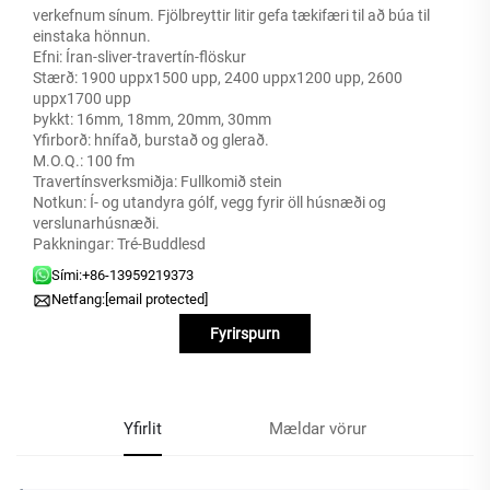
verkefnum sínum. Fjölbreyttir litir gefa tækifæri til að búa til
einstaka hönnun.
Efni: Íran-sliver-travertín-flöskur
Stærð: 1900 uppx1500 upp, 2400 uppx1200 upp, 2600
uppx1700 upp
Þykkt: 16mm, 18mm, 20mm, 30mm
Yfirborð: hnífað, burstað og glerað.
M.O.Q.: 100 fm
Travertínsverksmiðja: Fullkomið stein
Notkun: Í- og utandyra gólf, vegg fyrir öll húsnæði og
verslunarhúsnæði.
Pakkningar: Tré-Buddlesd
Sími:
+86-13959219373
Netfang:
[email protected]
Fyrirspurn
Yfirlit
Mældar vörur