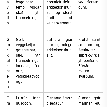
a
byggingar,
nostalgiuskýr
veðurforsen
v
tempil, vígðar
arkítektonskur
dum.
er
staðir, ytri
stíll og sterkt
tí
framsetningar.
áhrif af
n
veinaþvermæti
.
G
Gólf,
Jafnara grár
Krefst samt
rá
veggskeljar,
litur og rólegri
sælunar og
r
gatasteinar,
arkítektonskur
áætlaðrar
k
stig, ytri
álit.
slipra-óvirkis
al
framsetningar,
yfirborðsme
k
landslagshön
ðferðar í
st
nun,
rökum
ei
viðskiptabyggi
svæðum.
n
ngar.
n
G
Lukrúr innri
Eleganta árásir,
Sumar grár
rá
húsgögn,
glæðaður
marmar eru