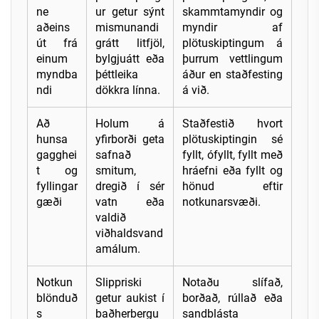
ne
ur getur sýnt
skammtamyndir og
aðeins
mismunandi
myndir af
út frá
grátt litfjöl,
plötuskiptingum á
einum
bylgjuátt eða
þurrum vettlingum
myndba
þéttleika
áður en staðfesting
ndi
dökkra línna.
á við.
Að
Holum á
Staðfestið hvort
hunsa
yfirborði geta
plötuskiptingin sé
gagghei
safnað
fyllt, ófyllt, fyllt með
t og
smitum,
hráefni eða fyllt og
fyllingar
dregið í sér
hönud eftir
gæði
vatn eða
notkunarsvæði.
valdið
viðhaldsvand
amálum.
Notkun
Slippriski
Notaðu slífað,
blönduð
getur aukist í
borðað, rúllað eða
s
baðherbergu
sandblásta