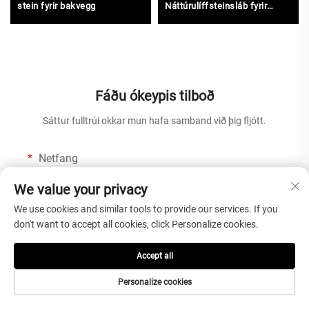
stein fyrir bakvegg
Náttúrulíffsteinsláb fyrir
kökina útarbord, Vani, Sól,
Vall
Fáðu ókeypis tilboð
Sáttur fulltrúi okkar mun hafa samband við þig fljótt.
Netfang
0/100
We value your privacy
We use cookies and similar tools to provide our services. If you
Nafn
don't want to accept all cookies, click Personalize cookies.
0/100
Accept all
Fyrirtæki
Personalize cookies
0/200