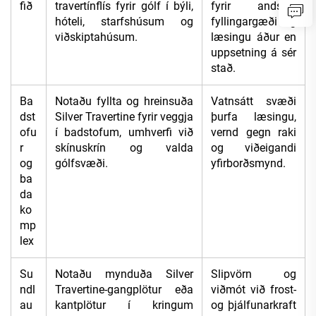
fið
travertínflís fyrir gólf í býli,
fyrir andslip,
hóteli, starfshúsum og
fyllingargæði og
viðskiptahúsum.
læsingu áður en
uppsetning á sér
stað.
Ba
Notaðu fyllta og hreinsuða
Vatnsátt svæði
dst
Silver Travertine fyrir veggja
þurfa læsingu,
ofu
í badstofum, umhverfi við
vernd gegn raki
r
skínuskrín og valda
og viðeigandi
og
gólfsvæði.
yfirborðsmynd.
ba
da
ko
mp
lex
Su
Notaðu mynduða Silver
Slipvörn og
ndl
Travertine-gangplötur eða
viðmót við frost-
au
kantplötur í kringum
og þjálfunarkraft