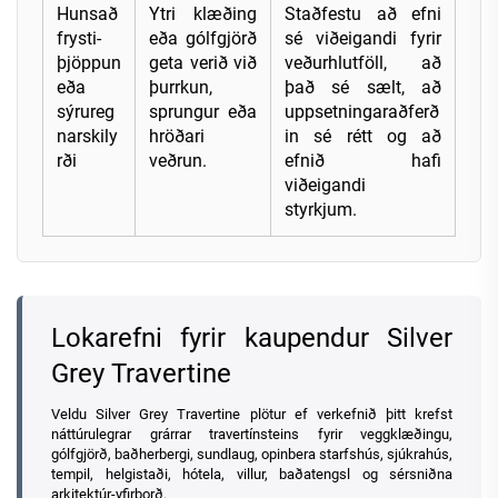
Hunsað
Ytri klæðing
Staðfestu að efni
frysti-
eða gólfgjörð
sé viðeigandi fyrir
þjöppun
geta verið við
veðurhlutföll, að
eða
þurrkun,
það sé sælt, að
sýrureg
sprungur eða
uppsetningaraðferð
narskily
hröðari
in sé rétt og að
rði
veðrun.
efnið hafi
viðeigandi
styrkjum.
Lokarefni fyrir kaupendur Silver
Grey Travertine
Veldu Silver Grey Travertine plötur ef verkefnið þitt krefst
náttúrulegrar grárrar travertínsteins fyrir veggklæðingu,
gólfgjörð, baðherbergi, sundlaug, opinbera starfshús, sjúkrahús,
tempil, helgistaði, hótela, villur, baðatengsl og sérsniðna
arkitektúr-yfirborð.