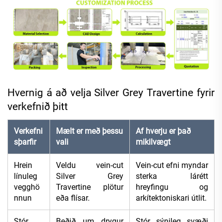
Hvernig á að velja Silver Grey Travertine fyrir
verkefnið þitt
Verkefni
Mælt er með þessu
Af hverju er það
sþarfir
vali
mikilvægt
Hrein
Veldu vein-cut
Vein-cut efni myndar
línuleg
Silver Grey
sterka lárétt
vegghö
Travertine plötur
hreyfingu og
nnun
eða flísar.
arkítektoniskari útlit.
Stór
Beðið um drygur
Stór sýnileg svæði