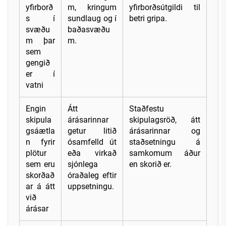
yfirborð
m, kringum
yfirborðsútgildi til
s í
sundlaug og í
betri gripa.
svæðu
baðasvæðu
m þar
m.
sem
gengið
er í
vatni
Engin
Átt
Staðfestu
skipula
árásarinnar
skipulagsröð, átt
gsáætla
getur litið
árásarinnar og
n fyrir
ósamfelld út
staðsetningu á
plötur
eða virkað
samkomum áður
sem eru
sjónlega
en skorið er.
skorðað
óraðaleg eftir
ar á átt
uppsetningu.
við
árásar