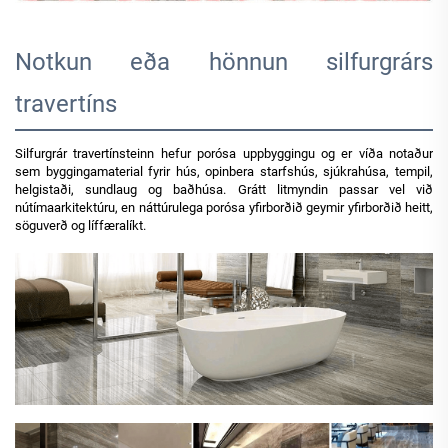
Notkun eða hönnun silfurgrárs
travertíns
Silfurgrár travertínsteinn hefur porósa uppbyggingu og er víða notaður
sem byggingamaterial fyrir hús, opinbera starfshús, sjúkrahúsa, tempil,
helgistaði, sundlaug og baðhúsa. Grátt litmyndin passar vel við
nútímaarkitektúru, en náttúrulega porósa yfirborðið geymir yfirborðið heitt,
söguverð og líffæralíkt.