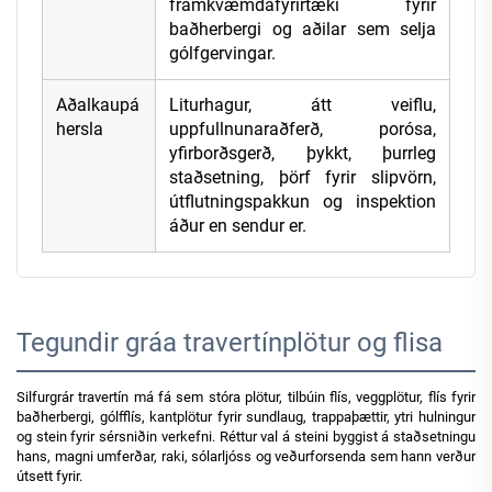
framkvæmdafyrirtæki fyrir
baðherbergi og aðilar sem selja
gólfgervingar.
Aðalkaupá
Liturhagur, átt veiflu,
hersla
uppfullnunaraðferð, porósa,
yfirborðsgerð, þykkt, þurrleg
staðsetning, þörf fyrir slipvörn,
útflutningspakkun og inspektion
áður en sendur er.
Tegundir gráa travertínplötur og flisa
Silfurgrár travertín má fá sem stóra plötur, tilbúin flís, veggplötur, flís fyrir
baðherbergi, gólfflís, kantplötur fyrir sundlaug, trappaþættir, ytri hulningur
og stein fyrir sérsniðin verkefni. Réttur val á steini byggist á staðsetningu
hans, magni umferðar, raki, sólarljóss og veðurforsenda sem hann verður
útsett fyrir.