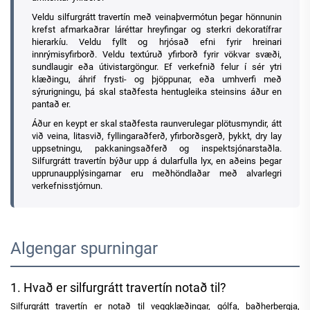
Veldu silfurgrátt travertín með veinaþvermótun þegar hönnunin
krefst afmarkaðrar láréttar hreyfingar og sterkri dekoratífrar
hierarkíu. Veldu fyllt og hrjósað efni fyrir hreinari
innrýmisyfirborð. Veldu textúruð yfirborð fyrir vökvar svæði,
sundlaugir eða útivistargöngur. Ef verkefnið felur í sér ytri
klæðingu, áhrif frysti- og þjöppunar, eða umhverfi með
sýrurigningu, þá skal staðfesta hentugleika steinsins áður en
pantað er.
Áður en keypt er skal staðfesta raunverulegar plötusmyndir, átt
við veina, litasvið, fyllingaraðferð, yfirborðsgerð, þykkt, dry lay
uppsetningu, pakkaningsaðferð og inspektsjónarstaðla.
Silfurgrátt travertín býður upp á dularfulla lyx, en aðeins þegar
upprunaupplýsingarnar eru meðhöndlaðar með alvarlegri
verkefnisstjórnun.
Algengar spurningar
1. Hvað er silfurgrátt travertín notað til?
Silfurgrátt travertín er notað til veggklæðingar, gólfa, baðherbergja,