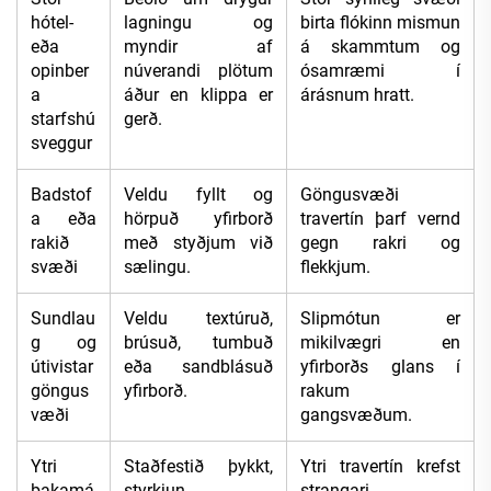
hótel-
lagningu og
birta flókinn mismun
eða
myndir af
á skammtum og
opinber
núverandi plötum
ósamræmi í
a
áður en klippa er
árásnum hratt.
starfshú
gerð.
sveggur
Badstof
Veldu fyllt og
Göngusvæði
a eða
hörpuð yfirborð
travertín þarf vernd
rakið
með styðjum við
gegn rakri og
svæði
sælingu.
flekkjum.
Sundlau
Veldu textúruð,
Slipmótun er
g og
brúsuð, tumbuð
mikilvægri en
útivistar
eða sandblásuð
yfirborðs glans í
göngus
yfirborð.
rakum
væði
gangsvæðum.
Ytri
Staðfestið þykkt,
Ytri travertín krefst
þakamá
styrkjun,
strangari