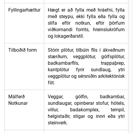
Fyllingarhættur
Hægt er að fylla með hráefni, fylla
með steypu, ekki fylla eða fylla og
slífa eftir notkun, eftir þörfum
viðkomandi forrits, hreinslukröfum
og lokagerðarstíl.
Tilboðið form
Stórir plötur, tilbúin flís í ákveðnum
stærðum, veggplötur, gólfsplötur,
badkambarflís, trappaþrep,
kantplötur fyrir sundlaug, ytri
veggplötur og sérsniðin arkitektónísk
föt.
Málferð
Veggar, gólfin, badkambar,
Notkunar
sundlaugar, opinberar stofur, hótels,
villur, badakomplex, tempil,
helgistaðir, stigar og innri eða ytri
steinverk.