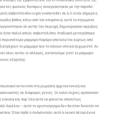
ην καθαρή της εμφάνιση και την εντυπωσιακή ποιότητά της.
αρκετές φυσικές δυνάμεις συνεργάστηκαν με την πάροδο
ματα ασβεστόλιθου είχαν εναποτεθεί σε ό,τι είναι σήμερα η
μεγάλο βάθος κάτω από την επιφάνεια, αυτά τα στρώματα
υγκρούστηκαν σε αυτήν την περιοχή, δημιούργησαν ακριβώς
ου ήταν παλιά απλός ασβεστόλιθος σταδιακά μετατράπηκε
 Το περισσότερο μάρμαρο Καράρα αποτελείται κυρίως από
 διατρέχουν το μάρμαρο που το κάνουν οπτικά ξεχωριστό. Αν
ύν όλες αυτές οι αλλαγές, κατανοούμε γιατί το μάρμαρο
ιώνες εξόρυξης.
υπωσιακό αντίκτυπο στη ρωμαϊκή αρχιτεκτονική και
ασκευαστές σε διάφορες γενιές. Οι καλλιτέχνες αγαπούσαν
 εύκολα και παρ' όλα αυτά να φαίνεται απολύτως
ήλ Αγγέλου – αυτό το αριστούργημα δεν θα ήταν δυνατόν να
arrara. Όταν ήρθε η Αναγέννηση, αυτή η λευκή πέτρα έγινε