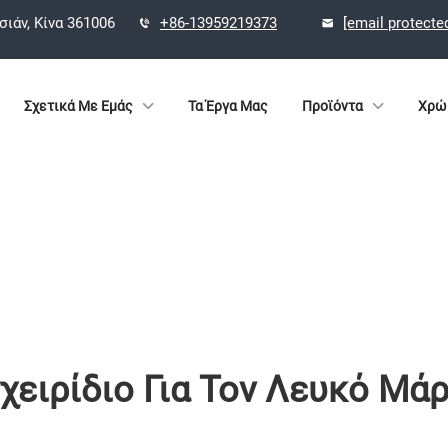
σιάν, Κίνα 361006
+86-13959219373
[email protecte
Σχετικά Με Εμάς
Τα Έργα Μας
Προϊόντα
Χρώ
χειρίδιο Για Τον Λευκό Μά