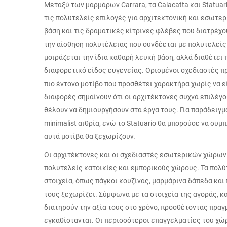
Μεταξύ των μαρμάρων Carrara, τα Calacatta και Statua
τις πολυτελείς επιλογές για αρχιτεκτονική και εσωτερι
βάση και τις δραματικές κίτρινες φλέβες που διατρέχο
την αίσθηση πολυτέλειας που συνδέεται με πολυτελείς 
μοιράζεται την ίδια καθαρή λευκή βάση, αλλά διαθέτει
διαφορετικό είδος ευγενείας. Ορισμένοι σχεδιαστές πρ
πιο έντονο μοτίβο που προσθέτει χαρακτήρα χωρίς να ε
διαφορές σημαίνουν ότι οι αρχιτέκτονες συχνά επιλέγου
θέλουν να δημιουργήσουν στα έργα τους. Για παράδειγμα
minimalist αιθρία, ενώ το Statuario θα μπορούσε να σ
αυτά μοτίβα θα ξεχωρίζουν.
Οι αρχιτέκτονες και οι σχεδιαστές εσωτερικών χώρων 
πολυτελείς κατοικίες και εμπορικούς χώρους. Τα πολ
στοιχεία, όπως πάγκοι κουζίνας, μαρμάρινα δάπεδα κα
τους ξεχωρίζει. Σύμφωνα με τα στοιχεία της αγοράς, κ
διατηρούν την αξία τους στο χρόνο, προσθέτοντας πραγ
εγκαθίστανται. Οι περισσότεροι επαγγελματίες του χώ