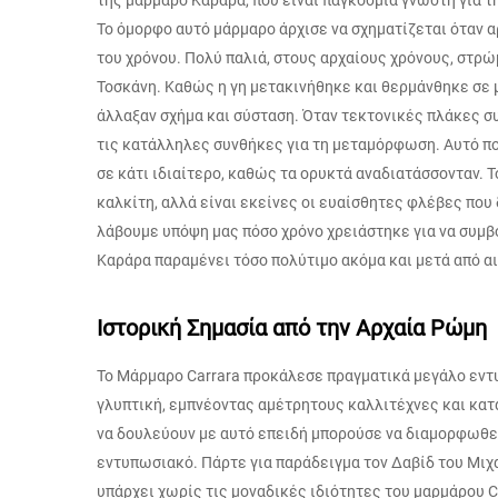
της μάρμαρο Καράρα, που είναι παγκόσμια γνωστή για τ
Το όμορφο αυτό μάρμαρο άρχισε να σχηματίζεται όταν 
του χρόνου. Πολύ παλιά, στους αρχαίους χρόνους, στρώ
Τοσκάνη. Καθώς η γη μετακινήθηκε και θερμάνθηκε σε 
άλλαξαν σχήμα και σύσταση. Όταν τεκτονικές πλάκες σ
τις κατάλληλες συνθήκες για τη μεταμόρφωση. Αυτό π
σε κάτι ιδιαίτερο, καθώς τα ορυκτά αναδιατάσσονταν.
καλκίτη, αλλά είναι εκείνες οι ευαίσθητες φλέβες που
λάβουμε υπόψη μας πόσο χρόνο χρειάστηκε για να συμβο
Καράρα παραμένει τόσο πολύτιμο ακόμα και μετά από α
Ιστορική Σημασία από την Αρχαία Ρώμη
Το Μάρμαρο Carrara προκάλεσε πραγματικά μεγάλο εντ
γλυπτική, εμπνέοντας αμέτρητους καλλιτέχνες και κατ
να δουλεύουν με αυτό επειδή μπορούσε να διαμορφωθεί
εντυπωσιακό. Πάρτε για παράδειγμα τον Δαβίδ του Μιχα
υπάρχει χωρίς τις μοναδικές ιδιότητες του μαρμάρου C