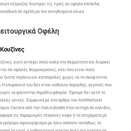
ιών εξόρυξης διατηρεί τις τιμές σε υψηλά επίπεδα,
μοναδικά σε σχέση με πιο συνηθισμένα υλικά.
Λειτουργικά Οφέλη
 Κουζίνες
ζίνες, γιατί αντέχει πολύ καλά στη θερμότητα και διαρκεί
εται σε υψηλές θερμοκρασίες, κάτι που είναι πολύ
υν ζεστά τηγάνια και κατσαρόλες χωρίς να το σκέφτονται
ό; Η επιφάνειά του δεν είναι καθόλου πορώδης, γεγονός που
χωρίς να φαίνονται σημάδια φθοράς. Έχουμε δει αυτό το
ολλές γενιές. Σύμφωνα με ένα άρθρο του Architectural
άρου Carrara από την Ιταλία βοηθά στην αντοχή σε κηλίδες,
αφορά τις παραμικρές σταγόνες καφέ ή τα ατυχήματα με
Ένα γρήγορο σφουγγάρισμα με ήπιο σαπούνι συνήθως το
ροφά τα υγρά, η καθαριότητα γίνεται πολύ πιο εύκολη σε