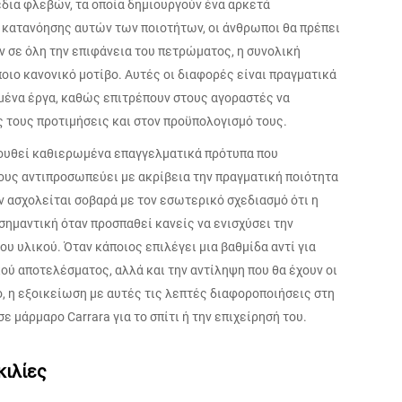
δια φλεβών, τα οποία δημιουργούν ένα αρκετά
 κατανόησης αυτών των ποιοτήτων, οι άνθρωποι θα πρέπει
 σε όλη την επιφάνεια του πετρώματος, η συνολική
οιο κανονικό μοτίβο. Αυτές οι διαφορές είναι πραγματικά
ιμένα έργα, καθώς επιτρέπουν στους αγοραστές να
ς τους προτιμήσεις και στον προϋπολογισμό τους.
λουθεί καθιερωμένα επαγγελματικά πρότυπα που
ους αντιπροσωπεύει με ακρίβεια την πραγματική ποιότητα
ον ασχολείται σοβαρά με τον εσωτερικό σχεδιασμό ότι η
ημαντική όταν προσπαθεί κανείς να ενισχύσει την
υ υλικού. Όταν κάποιος επιλέγει μια βαθμίδα αντί για
κού αποτελέσματος, αλλά και την αντίληψη που θα έχουν οι
γο, η εξοικείωση με αυτές τις λεπτές διαφοροποιήσεις στη
 μάρμαρο Carrara για το σπίτι ή την επιχείρησή του.
κιλίες