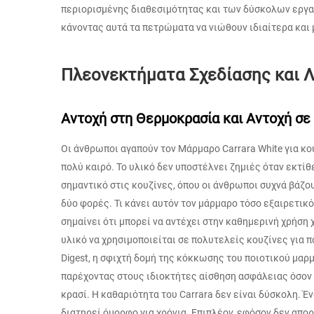
περιορισμένης διαθεσιμότητας και των δύσκολων εργασ
κάνοντας αυτά τα πετρώματα να νιώθουν ιδιαίτερα και 
Πλεονεκτήματα Σχεδίασης και 
Αντοχή στη Θερμοκρασία και Αντοχή σε
Οι άνθρωποι αγαπούν τον Μάρμαρο Carrara White για κου
πολύ καιρό. Το υλικό δεν υποστέλνει ζημιές όταν εκτίθ
σημαντικό στις κουζίνες, όπου οι άνθρωποι συχνά βάζο
δύο φορές. Τι κάνει αυτόν τον μάρμαρο τόσο εξαιρετικ
σημαίνει ότι μπορεί να αντέχει στην καθημερινή χρήση 
υλικό να χρησιμοποιείται σε πολυτελείς κουζίνες για π
Digest, η σφιχτή δομή της κόκκωσης του ποιοτικού μαρμ
παρέχοντας στους ιδιοκτήτες αίσθηση ασφάλειας όσον 
κρασί. Η καθαριότητα του Carrara δεν είναι δύσκολη. 
διατηρεί όμορφο για χρόνια. Επιπλέον, εφόσον δεν απορ