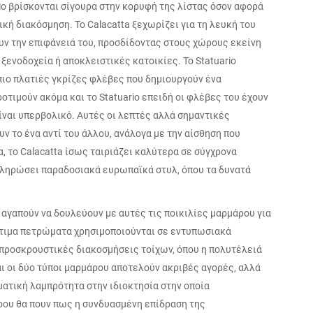
rio βρίσκονται σίγουρα στην κορυφή της λίστας όσον αφορά
κή διακόσμηση. Το Calacatta ξεχωρίζει για τη λευκή του
υν την επιφάνειά του, προσδίδοντας στους χώρους εκείνη
ξενοδοχεία ή αποκλειστικές κατοικίες. Το Statuario
 πιο πλατιές γκρίζες φλέβες που δημιουργούν ένα
οτιμούν ακόμα και το Statuario επειδή οι φλέβες του έχουν
ίναι υπερβολικό. Αυτές οι λεπτές αλλά σημαντικές
ν το ένα αντί του άλλου, ανάλογα με την αίσθηση που
, το Calacatta ίσως ταιριάζει καλύτερα σε σύγχρονα
υμπληρώσει παραδοσιακά ευρωπαϊκά στυλ, όπου τα δυνατά
αγαπούν να δουλεύουν με αυτές τις ποικιλίες μαρμάρου για
ύτιμα πετρώματα χρησιμοποιούνται σε εντυπωσιακά
ι προσκρουστικές διακοσμήσεις τοίχων, όπου η πολυτέλειά
αι οι δύο τύποι μαρμάρου αποτελούν ακριβές αγορές, αλλά
ματική λαμπρότητα στην ιδιοκτησία στην οποία
ρου θα πουν πως η συνδυασμένη επίδραση της