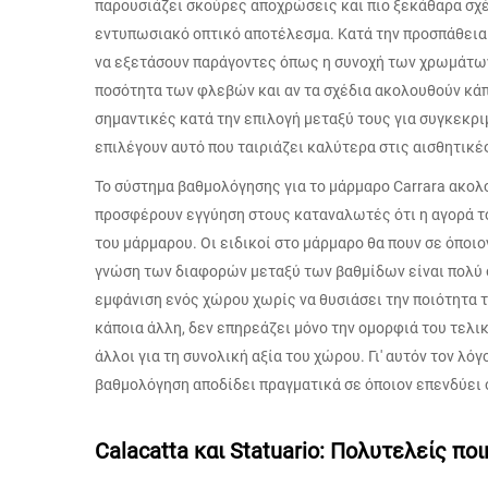
παρουσιάζει σκούρες αποχρώσεις και πιο ξεκάθαρα σχέ
εντυπωσιακό οπτικό αποτέλεσμα. Κατά την προσπάθεια
να εξετάσουν παράγοντες όπως η συνοχή των χρωμάτων
ποσότητα των φλεβών και αν τα σχέδια ακολουθούν κάπ
σημαντικές κατά την επιλογή μεταξύ τους για συγκεκρ
επιλέγουν αυτό που ταιριάζει καλύτερα στις αισθητικέ
Το σύστημα βαθμολόγησης για το μάρμαρο Carrara ακο
προσφέρουν εγγύηση στους καταναλωτές ότι η αγορά τ
του μάρμαρου. Οι ειδικοί στο μάρμαρο θα πουν σε όποι
γνώση των διαφορών μεταξύ των βαθμίδων είναι πολύ σ
εμφάνιση ενός χώρου χωρίς να θυσιάσει την ποιότητα το
κάποια άλλη, δεν επηρεάζει μόνο την ομορφιά του τελι
άλλοι για τη συνολική αξία του χώρου. Γι' αυτόν τον λό
βαθμολόγηση αποδίδει πραγματικά σε όποιον επενδύει σε
Calacatta και Statuario: Πολυτελείς ποι