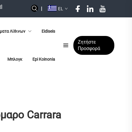
d]
|
EL
ματα Λίθινων
Eidiseis
Ζητήστε
Προσφορά
Μπλογκ
Epi Koinonia
ρμαρο Carrara