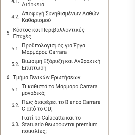
Διάρκεια
Αποφυγή Συνηθισμένων Λαθών
Καθαρισμού
Κόστος και Περιβαλλοντικές
Πτυχές
Προϋπολογισμός για Έργα
Μαρμάρου Carrara
Βιώσιμη Εξόρυξη και Ανθρακική
Επίπτωση
Τμήμα Γενικών Ερωτήσεων
Τι καθιστά το Μάρμαρο Carrara
μοναδικό;
Πώς διαφέρει το Bianco Carrara
C από το CD;
Γιατί το Calacatta και το
Statuario θεωρούνται premium
ποικιλίες;