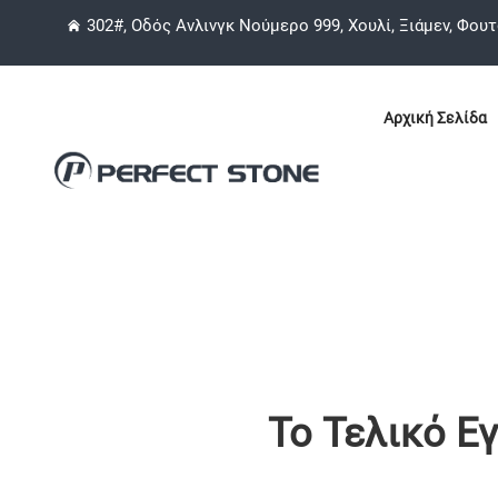
302#, Οδός Ανλινγκ Νούμερο 999, Χουλί, Ξιάμεν, Φουτ
Αρχική Σελίδα
Το Τελικό Εγ