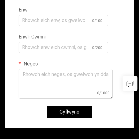
Enw
0/100
Enw'r Cwmni
0/200
Neges
0/1000
Cyflwyno