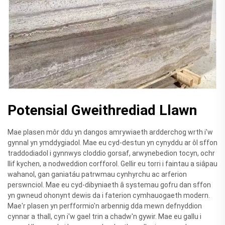
Potensial Gweithrediad Llawn
Mae plasen môr ddu yn dangos amrywiaeth ardderchog wrth i'w
gynnal yn ymddygiadol. Mae eu cyd-destun yn cynyddu ar ôl sffon
traddodiadol i gynnwys cloddio gorsaf, arwynebedion tocyn, ochr
llif kychen, a nodweddion corfforol. Gellir eu torri i faintau a siâpau
wahanol, gan ganiatáu patrwmau cynhyrchu ac arferion
perswnciol. Mae eu cyd-dibyniaeth â systemau gofru dan sffon
yn gwneud ohonynt dewis da i faterion cymhauogaeth modern.
Mae'r plasen yn perfformio'n arbennig dda mewn defnyddion
cynnar a thall, cyn i'w gael trin a chadw'n gywir. Mae eu gallu i