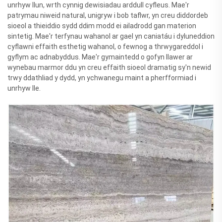
unrhyw llun, wrth cynnig dewisiadau arddull cyfleus. Mae'r
patrymau niweid natural, unigryw i bob taflwr, yn creu diddordeb
sioeol a thieiddio sydd ddim modd ei ailadrodd gan materion
sintetig. Mae'r terfynau wahanol ar gael yn caniatáu i dyluneddion
cyflawni effaith esthetig wahanol, o fewnog a thrwygareddol i
gyflym ac adnabyddus. Mae'r gymaintedd o gofyn llawer ar
wynebau marmor ddu yn creu effaith sioeol dramatig sy'n newid
trwy ddathliad y dydd, yn ychwanegu maint a pherfformiad i
unrhyw lle.