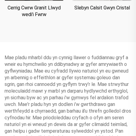
Cerrig Cwrw Granit Llwyd
Slebyn Calsit Gwyn Cristal
wedi'i Fwrw
Mae pladu mharbl ddu yn cynnig llawer o fuddiannau gryf a
wneir eu hymchwilio yn ddibynadwy ar gyfer amrywiaeth o
gyflwyniadau. Mae eu cyfradd llywio naturiol yn eu gwneud
yn arbennig o effeithlon ar gyfer systemau goleuo dan
sgrin, gan rhoi cannoedd yn gyflym trwy'r le. Mae strwythur
moleculaidd mawr y marbl yn darparu hydlywchd erthyglol,
yn sicrhau byw ac yn parhau i'w gymwys fel ardalion trafod
uwch. Mae'r pladu hyn yn dodlen i'w gwrthdrawo gan
werthfeydd a chyrraedd, gan barhau â'u threfn golledol dros
cyfnodau hir. Mae priodoleddau cryfach o ofyn am seren
naturiol yn ei wneud yn dewis da ar gyfer climaidd teimlad,
gan helpu i gadw temperaturau sylweddol yn ystod. Pan