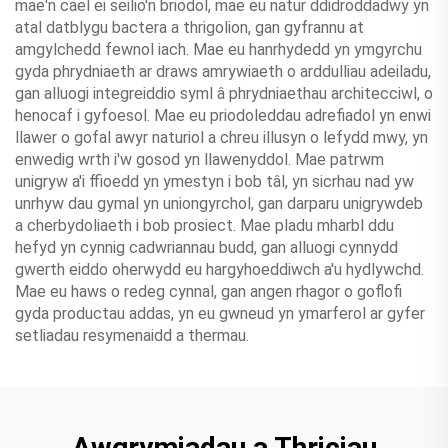
mae'n cael ei seilio'n briodol, mae eu natur ddidroddadwy yn
atal datblygu bactera a thrigolion, gan gyfrannu at
amgylchedd fewnol iach. Mae eu hanrhydedd yn ymgyrchu
gyda phrydniaeth ar draws amrywiaeth o arddulliau adeiladu,
gan alluogi integreiddio syml â phrydniaethau architecciwl, o
henocaf i gyfoesol. Mae eu priodoleddau adrefiadol yn enwi
llawer o gofal awyr naturiol a chreu illusyn o lefydd mwy, yn
enwedig wrth i'w gosod yn llawenyddol. Mae patrwm
unigryw a'i ffioedd yn ymestyn i bob tâl, yn sicrhau nad yw
unrhyw dau gymal yn uniongyrchol, gan darparu unigrywdeb
a cherbydoliaeth i bob prosiect. Mae pladu mharbl ddu
hefyd yn cynnig cadwriannau budd, gan alluogi cynnydd
gwerth eiddo oherwydd eu hargyhoeddiwch a'u hydlywchd.
Mae eu haws o redeg cynnal, gan angen rhagor o goflofi
gyda productau addas, yn eu gwneud yn ymarferol ar gyfer
setliadau resymenaidd a thermau.
Awgrymiadau a Thriciau