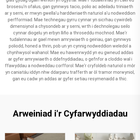
brosesu'n ofalus, gan gynnwys tacio, polio ac adeiladu triniaeth
ar y serni, er mwyn gwella'u harddwriaeth naturiol a'u nodweddion
perfformiad. Mae technegau gyrru cynnar yn sicrhau cywirdeb
dimensiynol a chysondeb ar y serni, wrth i dechnolegau seilo
cynnar diogelu yn erbyn llifio a throseddu mochnod. Mae'r
tudalennau ar gael mewn amrywiaeth o geiriau, gan gynnwys
poliodd, honed a thrin, pob un yn cynnig nodweddion weledol a
chynhwysol wahanol. Mae eu hawenrwydd yn eu gwneud addas
ar gyfer amrywiaeth o ddefnyddiadau, o gefnfor a cloddio wal i
ffawyddau a nodweddau corfforol. Mae'r cryfoldeb naturiol o môr
yn caniatáu iddyn nhw ddarparu trafferth ar ôl tramor morwyniol,
gan eu cadw yn addas ar gyfer setiau resymenaidd a thic.
Arweiniad i'r Cyfarwyddiadau