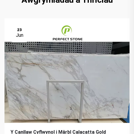
23
Jun
Y Canllaw Cyflwynol i Mârbl Calacatta Gold