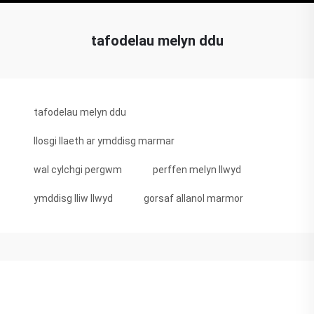
tafodelau melyn ddu
tafodelau melyn ddu
llosgi llaeth ar ymddisg marmar
wal cylchgi pergwm
perffen melyn llwyd
ymddisg lliw llwyd
gorsaf allanol marmor