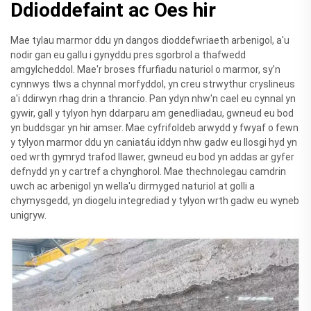
Ddioddefaint ac Oes hir
Mae tylau marmor ddu yn dangos dioddefwriaeth arbenigol, a'u
nodir gan eu gallu i gynyddu pres sgorbrol a thafwedd
amgylcheddol. Mae'r broses ffurfiadu naturiol o marmor, sy'n
cynnwys tlws a chynnal morfyddol, yn creu strwythur cryslineus
a'i ddirwyn rhag drin a thrancio. Pan ydyn nhw'n cael eu cynnal yn
gywir, gall y tylyon hyn ddarparu am genedliadau, gwneud eu bod
yn buddsgar yn hir amser. Mae cyfrifoldeb arwydd y fwyaf o fewn
y tylyon marmor ddu yn caniatáu iddyn nhw gadw eu llosgi hyd yn
oed wrth gymryd trafod llawer, gwneud eu bod yn addas ar gyfer
defnydd yn y cartref a chynghorol. Mae thechnolegau camdrin
uwch ac arbenigol yn wella'u dirmyged naturiol at golli a
chymysgedd, yn diogelu integrediad y tylyon wrth gadw eu wyneb
unigryw.