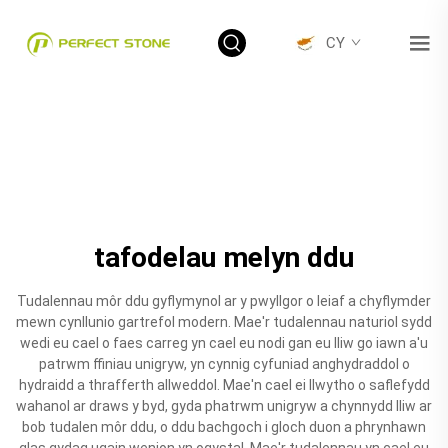
CY
tafodelau melyn ddu
Tudalennau môr ddu gyflymynol ar y pwyllgor o leiaf a chyflymder
mewn cynllunio gartrefol modern. Mae'r tudalennau naturiol sydd
wedi eu cael o faes carreg yn cael eu nodi gan eu lliw go iawn a'u
patrwm ffiniau unigryw, yn cynnig cyfuniad anghydraddol o
hydraidd a thrafferth allweddol. Mae'n cael ei llwytho o saflefydd
wahanol ar draws y byd, gyda phatrwm unigryw a chynnydd lliw ar
bob tudalen môr ddu, o ddu bachgoch i gloch duon a phrynhawn
glas gydag ugain wenion yn ogystal. Mae'r tudalennau yn cael eu