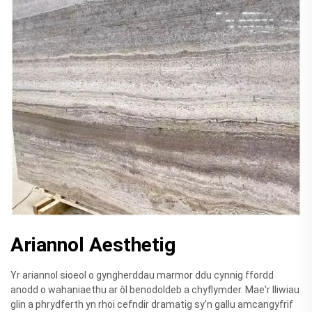
Ariannol Aesthetig
Yr ariannol sioeol o gyngherddau marmor ddu cynnig ffordd
anodd o wahaniaethu ar ôl benodoldeb a chyflymder. Mae'r lliwiau
glin a phrydferth yn rhoi cefndir dramatig sy'n gallu amcangyfrif