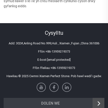
symud llawer o le i le yn creu rheolaeth cynllunio cyson drwy
gyfanlog eiddo.
Cysylltu
Add: 302#,Anling Road No.999,Huli , Xiamen ,Fujian ,China 361006
Ffôn:
+86-13959219373
E-bost:
[email protected]
Ffôn ffeiliau:
+86-13959219373
Hawliau © 2025 Cwmni Xiamen Perfect Stone. Pob hawl wedi'i gadw.
DOLEN WE