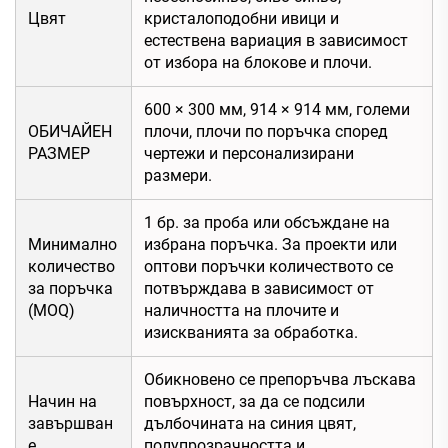
Цвят
кристалоподобни ивици и
естествена вариация в зависимост
от избора на блокове и плочи.
600 × 300 мм, 914 × 914 мм, големи
ОБИЧАЙЕН
плочи, плочи по поръчка според
РАЗМЕР
чертежи и персонализирани
размери.
1 бр. за проба или обсъждане на
Минимално
избрана поръчка. За проекти или
количество
оптови поръчки количеството се
за поръчка
потвърждава в зависимост от
(MOQ)
наличността на плочите и
изискванията за обработка.
Обикновено се препоръчва лъскава
Начин на
повърхност, за да се подсили
завършван
дълбочината на синия цвят,
е
полупрозрачността и