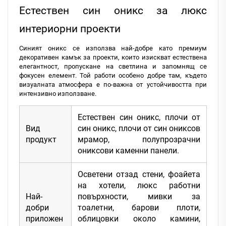
Естествен син оникс за люкс
интериорни проекти
Синият оникс се използва най-добре като премиум
декоративен камък за проекти, които изискват естествена
елегантност, пропускане на светлина и запомнящ се
фокусен елемент. Той работи особено добре там, където
визуалната атмосфера е по-важна от устойчивостта при
интензивно използване.
Естествен син оникс, плочи от
Вид
син оникс, плочи от син ониксов
продукт
мрамор, полупрозрачни
ониксови каменни панели.
Осветени отзад стени, фоайета
на хотели, люкс работни
Най-
повърхности, мивки за
добри
тоалетни, барови плоти,
приложен
облицовки около камини,