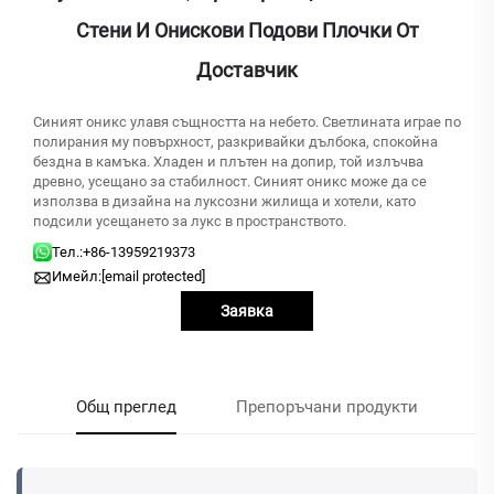
Стени И Онискови Подови Плочки От
Доставчик
Синият оникс улавя същността на небето. Светлината играе по
полирания му повърхност, разкривайки дълбока, спокойна
бездна в камъка. Хладен и плътен на допир, той излъчва
древно, усещано за стабилност. Синият оникс може да се
използва в дизайна на луксозни жилища и хотели, като
подсили усещането за лукс в пространството.
Тел.:
+86-13959219373
Имейл:
[email protected]
Заявка
Общ преглед
Препоръчани продукти