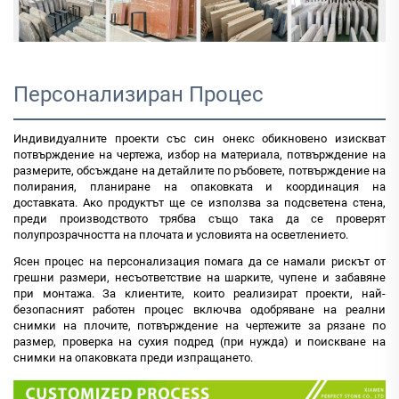
Персонализиран Процес
Индивидуалните проекти със син онекс обикновено изискват
потвърждение на чертежа, избор на материала, потвърждение на
размерите, обсъждане на детайлите по ръбовете, потвърждение на
полирания, планиране на опаковката и координация на
доставката. Ако продуктът ще се използва за подсветена стена,
преди производството трябва също така да се проверят
полупрозрачността на плочата и условията на осветлението.
Ясен процес на персонализация помага да се намали рискът от
грешни размери, несъответствие на шарките, чупене и забавяне
при монтажа. За клиентите, които реализират проекти, най-
безопасният работен процес включва одобряване на реални
снимки на плочите, потвърждение на чертежите за рязане по
размер, проверка на сухия подред (при нужда) и поискване на
снимки на опаковката преди изпращането.