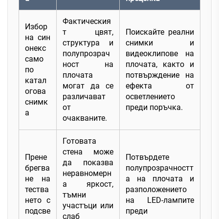
Фактическия
Избор
т цвят,
Поискайте реални
на син
структура и
снимки и
онекс
полупрозрач
видеоклипове на
само
ност на
плочата, както и
по
плочата
потвърждение на
катал
могат да се
ефекта от
огова
различават
осветлението
снимк
от
преди поръчка.
а
очакваните.
Готовата
стена може
Прене
Потвърдете
да показва
брегва
полупрозрачностт
неравномерн
не на
а на плочата и
а яркост,
тества
разположението
тъмни
нето с
на LED-лампите
участъци или
подсве
преди
слаб