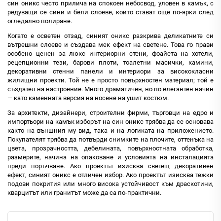
син оникс често прилича на спокоен небосвод, уловен в камък, с
редуващи се сини и бели слоеве, които стават още по-ярки след
огледално полиране.
Когато е осветен отзад, синият оникс разкрива деликатните си
вътрешни слоеве и създава мек ефект на светене. Това го прави
особено ценен за люкс интериорни стени, фоайета на хотели,
рецепционни тези, барови плоти, тоалетни масички, камини,
декоративни стенни панели и интериори за висококласни
жилищни проекти. Той не е просто повърхностен материал; той е
създател на настроение. Много драматичен, но по елегантен начин
— като каменната версия на носене на ушит костюм.
За архитекти, дизайнери, строителни фирми, търговци на едро и
импортьори на камък изборът на син оникс трябва да се основава
както на външния му вид, така и на логиката на приложението.
Покупателят трябва да потвърди снимките на плочите, оттенъка на
цвета, прозрачността, дебелината, повърхностната обработка,
размерите, начина на опаковане и условията на инсталацията
преди поръчване. Ако проектът изисква светещ декоративен
ефект, синият оникс е отличен избор. Ако проектът изисква тежки
подови покрития или много висока устойчивост към драскотини,
кварцитът или гранитът може да са по-практични.