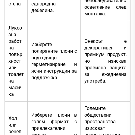
непоследователно
стена
еднородна
осветление след
дебелина.
монтажа.
Луксо
зна
работ
Онексът е
Изберете
на
декоративен и
полираните плочи с
повър
премиум продукт,
подходящо
хност
но изисква
герметизиране и
или
правилна защита
ясни инструкции за
тоалет
за ежедневна
поддръжка.
на
употреба.
масич
ка
Големите
Изберете плочи в
обществени
Хол
голям формат с
пространства
или
привлекателни
изискват
рецеп
жилки и
непрекъснатост