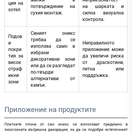
ция на
потвърждение на
на шарката и
хотел
сухия монтаж.
силна визуална
контрола.
Синият оникс
Подов
трябва да се
и
Неправилното
използва само в
покри
приложение може
избрани
тия за
да увеличи риска
декоративни зони
висок
от драскотини,
или да се разгледат
отраф
петна или
по-твърди
икни
поддръжка.
алтернативи от
зони
камък.
Приложение на продуктите
Плитките плочи от син оникс се използват предимно в
люксозната вътрешна декорация, за да се подобри естетичният