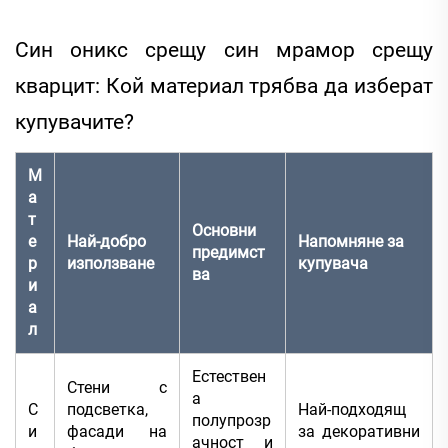
Син оникс срещу син мрамор срещу
кварцит: Кой материал трябва да изберат
купувачите?
М
а
т
Основни
е
Най-добро
Напомняне за
предимст
р
използване
купувача
ва
и
а
л
Естествен
Стени с
а
С
подсветка,
Най-подходящ
полупрозр
и
фасади на
за декоративни
ачност и