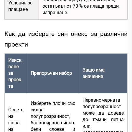
Условия за
остатъкът от 70 % се плаща преди
плащане
изпращане.
Как да изберете син онекс за различни
проекти
Изиск
ване
Защо има
за
Препоръчан избор
значение
проек
та
Неравномерната
Изберете плочи със
полупрозрачност
Освете
силна
може да доведе
на
полупрозрачност,
до тъмни петна
фона
балансирано синьо-
или
на
бели слоеве и