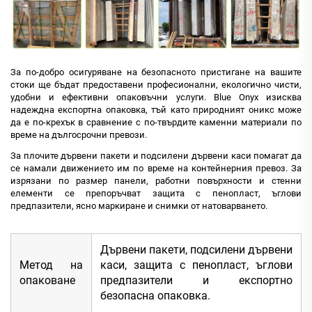
За по-добро осигуряване на безопасното пристигане на вашите
стоки ще бъдат предоставени професионални, екологично чисти,
удобни и ефективни опаковъчни услуги. Blue Onyx изисква
надеждна експортна опаковка, тъй като природният оникс може
да е по-крехък в сравнение с по-твърдите каменни материали по
време на дългосрочни превози.
За плочите дървени пакети и подсилени дървени каси помагат да
се намали движението им по време на контейнерния превоз. За
изрязани по размер панели, работни повърхности и стенни
елементи се препоръчват защита с пенопласт, ъглови
предпазители, ясно маркиране и снимки от натоварването.
Дървени пакети, подсилени дървени
Метод на
каси, защита с пенопласт, ъглови
опаковане
предпазители и експортно
безопасна опаковка.