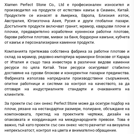
Xiamen Perfect Stone Co., Ltd е професионален износител и
производител на продукти от естествен камък в Сиамен, Китай.
Продуктите се изнасят в Америка, Европа, Близкия изток,
Австралия, Югоизточна Азия, Русия и други глобални пазари.
Достъпните продукти включват гранит, мрамор, кварцови плочи и
плочки, предварително изработени кухненски работни плотове,
барови работни плотове, мивки за баня, бордюрни камъни, кубчета
от камък и персонализирани каменни продукти.
Компанията притежава собствена фабрика за работни плотове и
склад за мрамор, редовно импортира мраморни блокове от Карара
от Италия и също така инвестира в различни видове каменни
ресурси по цяла Китай. Тези ресурси осигуряват стабилно
доставяне на сурови блокове и конкурентни пазарни предимства.
Фабриката използва напреднали производствени съоръжения,
опитни работници и системи за контрол на качеството, за да
отговаря на индустриалните стандарти и очакванията на
клиентите.
За проекти със син онекс Perfect Stone може да осигури подбор на
плочи, рязане на нестандартни размери, полиране, обсъждане на
компоновката, преглед на проектните чертежи, дизайн на
опаковката и координация на международните превози. Това е
важно, тъй като проекти със син онекс често разчитат на визуална
непрекъснатост, контрол на цвета и внимателно обращение.