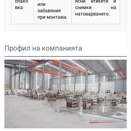
опако
ясни етикети и
или
вка
снимки на
забавяния
натоварването.
при монтажа.
Профил на компанията