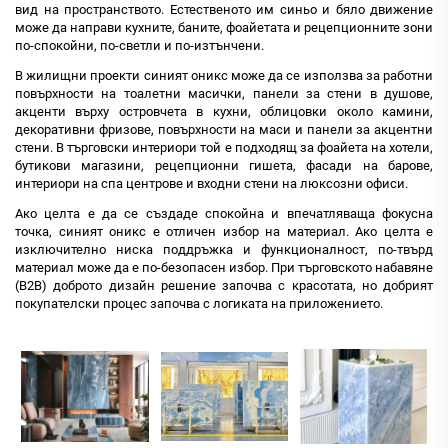
вид на пространството. Естественото им синьо и бяло движение
може да направи кухните, баните, фоайетата и рецепционните зони
по-спокойни, по-светли и по-изтънчени.
В жилищни проекти синият оникс може да се използва за работни
повърхности на тоалетни масички, панели за стени в душове,
акценти върху островчета в кухни, облицовки около камини,
декоративни фризове, повърхности на маси и панели за акцентни
стени. В търговски интериори той е подходящ за фоайета на хотели,
бутикови магазини, рецепционни гишета, фасади на барове,
интериори на спа центрове и входни стени на люксозни офиси.
Ако целта е да се създаде спокойна и впечатляваща фокусна
точка, синият оникс е отличен избор на материал. Ако целта е
изключително ниска поддръжка и функционалност, по-твърд
материал може да е по-безопасен избор. При търговското набавяне
(B2B) доброто дизайн решение започва с красотата, но добрият
покупателски процес започва с логиката на приложението.