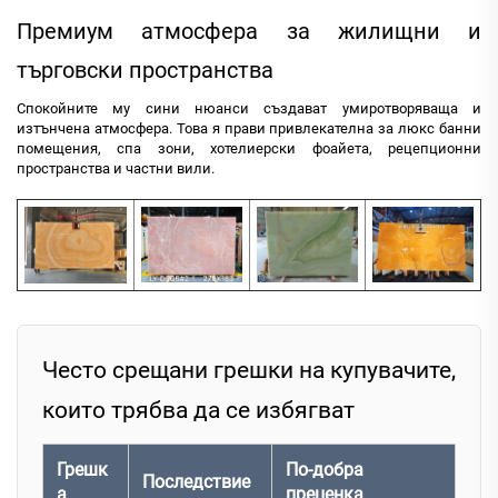
Премиум атмосфера за жилищни и
търговски пространства
Спокойните му сини нюанси създават умиротворяваща и
изтънчена атмосфера. Това я прави привлекателна за люкс банни
помещения, спа зони, хотелиерски фоайета, рецепционни
пространства и частни вили.
Често срещани грешки на купувачите,
които трябва да се избягват
Грешк
По-добра
Последствие
а
преценка