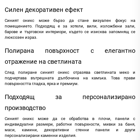
Силен декоративен ефект
Синият оникс може бързо да стане визуален фокус на
помещението. Подходящ е за хотели, вили, изложбени зали,
барове и търговски интериори, където се изисква запомнящ се
люксозен израз.
Полирана повърхност с елегантно
отражение на светлината
След полиране синият оникс отразява светлината меко и
подчертава вътрешната дълбочина на камъка. Това прави
повърхността гладка, ярка и премиум.
Подходящ за персонализирано
производство
Синият оникс може да се обработва в плочи, панели с
индивидуални размери, работни повърхности, мивки за баня,
маси, камини, декоративни стенни панели и други
персонализирани каменни изделия.