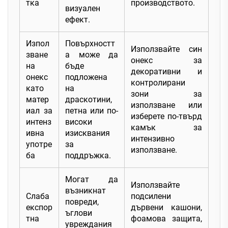
тка
производството.
визуален
ефект.
Изпол
Повърхностт
Използвайте син
зване
а може да
онекс за
на
бъде
декоративни и
онекс
подложена
контролирани
като
на
зони за
матер
драскотини,
използване или
иал за
петна или по-
изберете по-твърд
интенз
високи
камък за
ивна
изисквания
интензивно
употре
за
използване.
ба
поддръжка.
Могат да
Използвайте
възникнат
Слаба
подсилени
повреди,
експор
дървени кашони,
ъглови
тна
фоамова защита,
увреждания