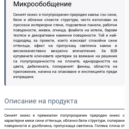
Микрообобщение
Синият оникс е полупрозрачен природен камък със сини,
бели и облачни слоести структури, често използван за
луксозни интериорни стени, подсветени панели, работни
повърхности, мивки, огнища, фоайета на хотели, барови
тезгяси и декоративни каменни повърхности. Той е най-
подходящ за проекти, които изискват спокойни сини
оттенъци, ефект на пропускащ светлина камък и
висококачествено визуално впечатление. За B2B
купувачите ключовите критерии за вземане на решение
са полупрозрачността на плочите, еднородността на
цвета, дебелината, полираният финиш, областта на
приложение, начина на опаковане и инспекцията преди
изпращане.
Описание на продукта
Синият оникс е премиален полупрозрачен природен оникс с
характерни меки сини оттенъци, облачно бели структури, полирани
повърхности и дълбочина, пропускаща светлина. Голяма плоча от