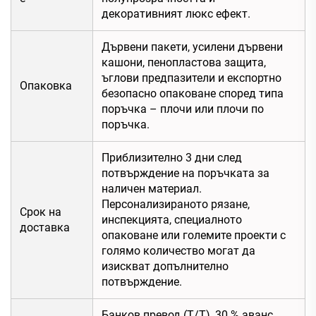
декоративният люкс ефект.
Дървени пакети, усилени дървени
кашони, пенопластова защита,
ъглови предпазители и експортно
Опаковка
безопасно опаковане според типа
поръчка – плочи или плочи по
поръчка.
Приблизително 3 дни след
потвърждение на поръчката за
наличен материал.
Персонализираното рязане,
Срок на
инспекцията, специалното
доставка
опаковане или големите проекти с
голямо количество могат да
изискват допълнително
потвърждение.
Банков превод (T/T), 30 % аванс,