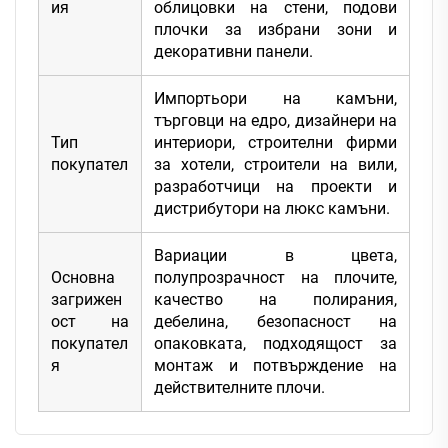
ия
облицовки на стени, подови
плочки за избрани зони и
декоративни панели.
Импортьори на камъни,
търговци на едро, дизайнери на
Тип
интериори, строителни фирми
покупател
за хотели, строители на вили,
разработчици на проекти и
дистрибутори на люкс камъни.
Вариации в цвета,
Основна
полупрозрачност на плочите,
загрижен
качество на полирания,
ост на
дебелина, безопасност на
покупател
опаковката, подходящост за
я
монтаж и потвърждение на
действителните плочи.