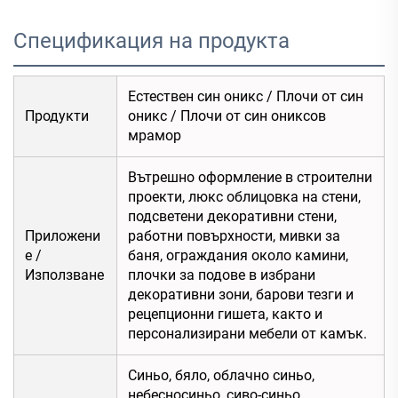
Спецификация на продукта
Естествен син оникс / Плочи от син
Продукти
оникс / Плочи от син ониксов
мрамор
Вътрешно оформление в строителни
проекти, люкс облицовка на стени,
подсветени декоративни стени,
Приложени
работни повърхности, мивки за
е /
баня, ограждания около камини,
Използване
плочки за подове в избрани
декоративни зони, барови тезги и
рецепционни гишета, както и
персонализирани мебели от камък.
Синьо, бяло, облачно синьо,
небесносиньо, сиво-синьо,