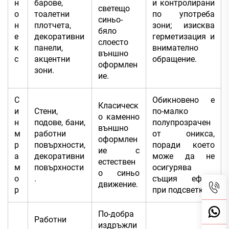
н
барове,
и контролирани
светещо
о
тоалетни
по употреба
синьо-
н
плотчета,
зони; изисква
бяло
е
декоративни
герметизация и
слоесто
к
панели,
внимателно
външно
с
акцентни
обращение.
оформлен
зони.
ие.
С
Обикновено е
Класическ
и
Стени,
по-малко
о каменно
н
подове, бани,
полупрозрачен
външно
м
работни
от оникса,
оформлен
р
повърхности,
поради което
ие с
а
декоративни
може да не
естествен
м
повърхности
осигурява
о синьо
о
.
същия ефект
движение.
р
при подсветка.
По-добра
Работни
издръжли