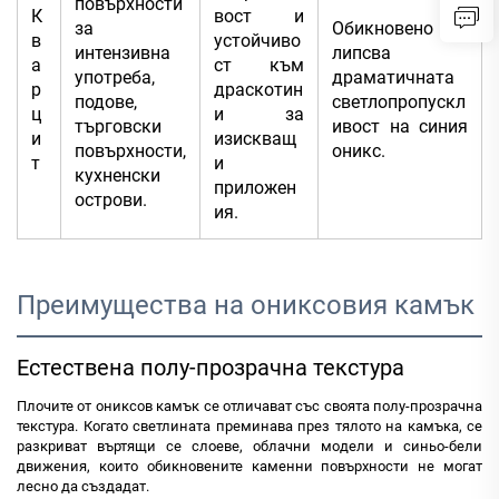
повърхности
К
вост и
за
Обикновено
в
устойчиво
интензивна
липсва
а
ст към
употреба,
драматичната
р
драскотин
подове,
светлопропускл
ц
и за
търговски
ивост на синия
и
изискващ
повърхности,
оникс.
т
и
кухненски
приложен
острови.
ия.
Преимущества на ониксовия камък
Естествена полу-прозрачна текстура
Плочите от ониксов камък се отличават със своята полу-прозрачна
текстура. Когато светлината преминава през тялото на камъка, се
разкриват въртящи се слоеве, облачни модели и синьо-бели
движения, които обикновените каменни повърхности не могат
лесно да създадат.