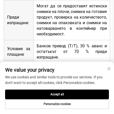
Могат да се предоставят истински
снимки на плочи, снимки на готовия
Преди
продукт, проверка на количеството,
изпращане
снимки на опаковката и снимки на
натоварването в контейнер при
необходимост.
Банков превод (T/T), 30 % аванс и
Условия за
остатъкът от 70 % преди
плащане
изпращане.
We value your privacy
We use cookies and similar tools to provide our services. If you
don't want to accept all cookies, click Personalize cookies.
Окончателна препоръка за
купувачите на син онекс
Accept all
Изберете син онекс, ако проектът ви изисква луксозен
Personalize cookies
полупрозрачен естествен камък за осветени отзад стени,
фоайета на хотели, барови тезгяси, тоалетни мивки,